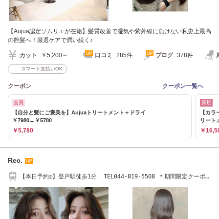
【Aujua認定ソムリエが在籍】髪質改善で湿気や紫外線に負けない私史上最高
の艶髪へ！厳選ケアで潤い続く♪
カット
￥5,200～
口コミ
285件
ブログ
378件
スマート支払いOK
クーポン
クーポン一覧へ
全員
新規
【自分と髪にご褒美を】Aujuaトリートメント＋ドライ
【カラ
￥7980→￥5780
リート
￥5,780
￥16,5
Rec.
【本日予約◎】登戸駅徒歩1分 TEL044-819-5508 ＊期間限定クーポン
配信中＊【登戸】