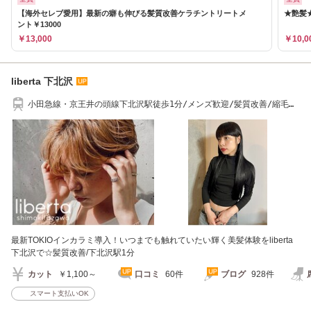
【海外セレブ愛用】最新の癖も伸びる髪質改善ケラチントリートメ
★艶髪★
ント￥13000
￥13,000
￥10,0
liberta 下北沢
小田急線・京王井の頭線下北沢駅徒歩1分/メンズ歓迎/髪質改善/縮毛矯
正
最新TOKIOインカラミ導入！いつまでも触れていたい輝く美髪体験をliberta
下北沢で☆髪質改善/下北沢駅1分
カット
￥1,100～
口コミ
60件
ブログ
928件
スマート支払いOK