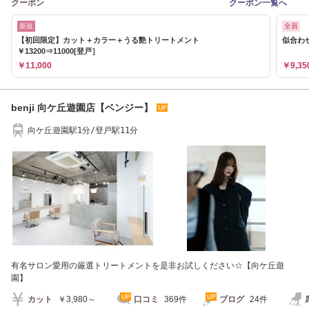
クーポン
クーポン一覧へ
新規
全員
【初回限定】カット＋カラー＋うる艶トリートメント
似合わせ
￥13200⇒11000[登戸］
￥11,000
￥9,35
benji 向ケ丘遊園店【ベンジー】
向ケ丘遊園駅1分/登戸駅11分
有名サロン愛用の厳選トリートメントを是非お試しください☆【向ケ丘遊
園】
カット
￥3,980～
口コミ
369件
ブログ
24件