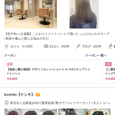
【登戸/向ヶ丘遊園】こだわりトリートメントで潤いたっぷりのふわサラヘア
♪乾燥や傷んだ髪にお悩みの方◎
カット
￥4,000
口コミ
240件
ブログ
185件
クーポン
クーポン一覧へ
全員
新規
【頭皮と髪の保湿】デザインカット+ショートスパ+2ステップトリ
【ご新
ートメント
イックT
￥6,000
￥4,00
keshiki【ケシキ】
新百合ヶ丘駅徒歩4分/髪質改善/艶カラー/レイヤーカット/大人ショー
ト/ハイライト