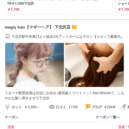
TR￥7,700#下北沢
ショー
￥7,700
￥7,70
magiy hair【マギーヘア】 下北沢店
下北沢駅中央東口より徒歩2分アットホームなサロン【スタッフ募集中/
下北沢/U24】
うるツヤ髪質改善は当店にお任せ♪最高級トリートメントNeo Branteで、しな
やかな髪へ導きます◎下北沢
カット
￥3,300～
口コミ
173件
ブログ
4156件
クーポン
クーポン一覧へ
全員
全員