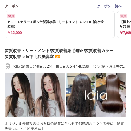
クーポン
クーポン一覧へ
全員
全員
カット＋カラー＋極ツヤ髪質改善トリートメント ￥12000【向ケ丘
【極上
遊園】
￥798
￥12,000
￥7,98
髪質改善トリートメント/髪質改善縮毛矯正/髪質改善カラー
髪質改善 laia下北沢美容室
下北沢駅西口北側徒歩2分 東口徒歩5分小田急線 下北沢駅・京王井の
頭線 【髪質改善】
オリジナル髪質改善はお客様の髪質に合わせて都度調合＊ツヤ美髪に【髪質
改善 laia 下北沢 美容室】