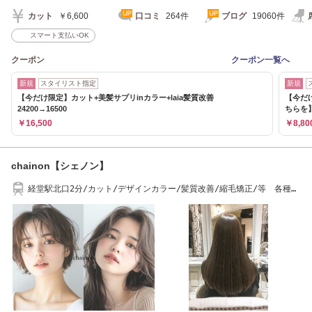
カット
￥6,600
口コミ
264件
ブログ
19060件
スマート支払いOK
クーポン
クーポン一覧へ
新規
スタイリスト指定
新規
【今だけ限定】カット+美髪サプリinカラー+laia髪質改善
【今だけ
24200→16500
ちらを
￥16,500
￥8,80
chainon【シェノン】
経堂駅北口2分/カット/デザインカラー/髪質改善/縮毛矯正/等 各種特
化美容師多数在籍