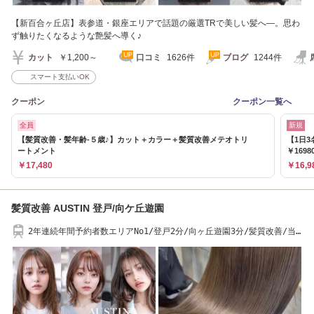
【新百合ヶ丘店】表参道・銀座エリアで話題の厳選TRで美しい髪へ―。思わ
ず触りたくなるような艶髪へ導く♪
カット
￥1,200～
口コミ
1626件
ブログ
1244件
スマート支払いOK
クーポン
クーポン一覧へ
全員
新規
【髪質改善・髪年齢-５歳♪】カット＋カラー＋髪質改善メテオトリ
【1日
ートメント
￥1698
￥17,480
￥16,9
髪質改善 AUSTIN 登戸/向ケ丘遊園
2年連続年間予約者数エリアNo1/登戸2分/向ヶ丘遊園3分/髪質改善/当
日予約OK/お子様OK