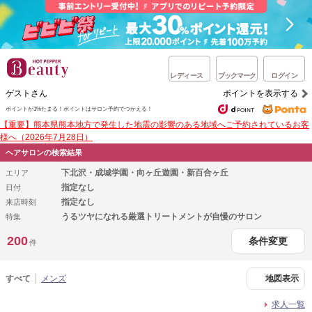
レディース
ブックマーク
ログイン
ゲストさん
ポイントを表示する
ポイントが1%たまる！
ポイントはサロン予約でつかえる！
【重要】熊本県熊本地方で発生した地震の影響のある地域へご予約されているお客
様へ（2026年7月28日）
ヘアサロンの検索結果
下北沢・成城学園・向ヶ丘遊園・新百合ヶ丘
エリア
指定なし
日付
指定なし
来店時刻
うるツヤになれる厳選トリートメントが自慢のサロン
特集
200
条件変更
件
すべて
メンズ
地図表示
求人一覧