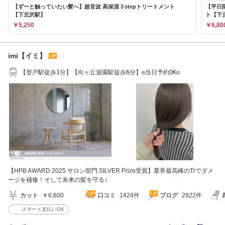
【ずーと触っていたい髪へ】超音波 高保湿３stepトリートメント
【平日
【下北沢駅】
ト【下
￥5,250
￥6,80
imi【イミ】
【登戸駅徒歩1分】【向ヶ丘遊園駅徒歩6分】◎当日予約OK◎
【HPB AWARD 2025 サロン部門 SILVER Prize受賞】業界最高峰のTrでダメ
ージを補修！そして未来の髪を守る♪
カット
￥6,600
口コミ
1424件
ブログ
2922件
スマート支払いOK