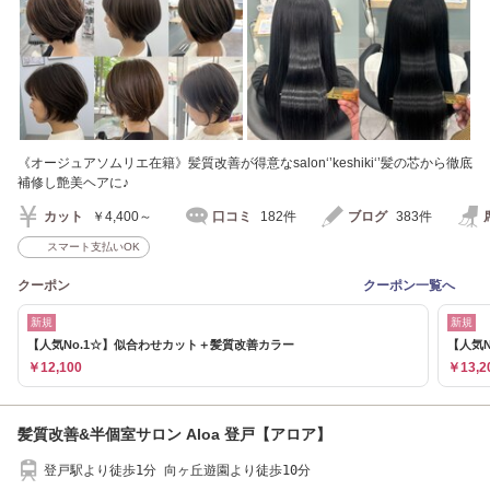
《オージュアソムリエ在籍》髪質改善が得意なsalon‘’keshiki‘’髪の芯から徹底
補修し艶美ヘアに♪
カット
￥4,400～
口コミ
182件
ブログ
383件
スマート支払いOK
クーポン
クーポン一覧へ
新規
新規
【人気No.1☆】似合わせカット＋髪質改善カラー
【人気N
￥12,100
￥13,2
髪質改善&半個室サロン Aloa 登戸【アロア】
登戸駅より徒歩1分 向ヶ丘遊園より徒歩10分