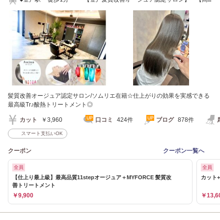
評価認定サロン】
髪質改善オージュア認定サロン/ソムリエ在籍☆仕上がりの効果を実感できる
最高級Tr♪酸熱トリートメント◎
カット
￥3,960
口コミ
424件
ブログ
878件
スマート支払いOK
クーポン
クーポン一覧へ
全員
全員
【仕上り最上級】最高品質11stepオージュア＋MYFORCE 髪質改
カット+
善トリートメント
￥9,900
￥13,6