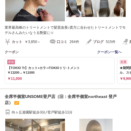
業界最高峰のトリートメントで髪質改善♪貴方に合わせたトリートメントでモ
デルさんみたいなうる艶髪に☆
カット
￥3,850～
口コミ
264件
ブログ
515件
クーポン
クーポン一覧へ
新規
全員
【TOKIO Tr】カット+カラ-+TOKIOトリ-トメント
★期間限
￥13200→￥11000
ル、ス
￥11,000
￥9,90
全席半個室UNSOME登戸店（旧：全席半個室northeast 登戸
店）
向ヶ丘遊園駅徒歩3分/登戸駅徒歩11分