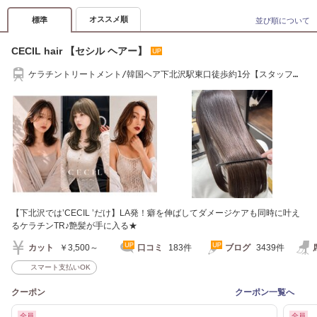
オススメ順
標準
並び順について
CECIL hair 【セシル ヘアー】
ケラチントリートメント/韓国ヘア下北沢駅東口徒歩約1分【スタッフ募
集中】
【下北沢では’CECIL ’だけ】LA発！癖を伸ばしてダメージケアも同時に叶え
るケラチンTR♪艶髪が手に入る★
カット
￥3,500～
口コミ
183件
ブログ
3439件
スマート支払いOK
クーポン
クーポン一覧へ
全員
全員