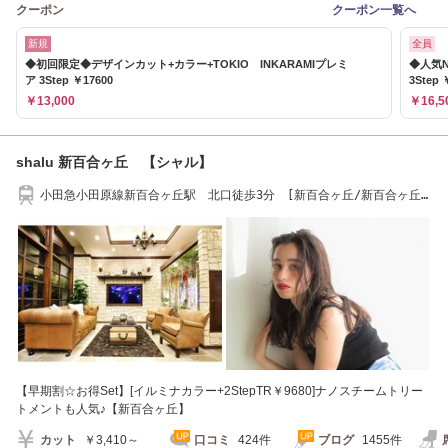
クーポン
クーポン一覧へ
新規
全員
◆初回限定◆デザインカット+カラー+TOKIO INKARAMIプレミ
◆人気N
ア 3Step ￥17600
3Step 
￥13,000
￥16,5
shalu 新百合ヶ丘 【シャル】
小田急小田原線新百合ヶ丘駅 北口徒歩3分 [新百合ヶ丘/新百合ヶ丘
駅]
【早期割☆お得Set】[イルミナカラー+2StepTR￥9680]ナノスチームトリー
トメントも人気♪【新百合ヶ丘】
カット
￥3,410～
口コミ
424件
ブログ
1455件