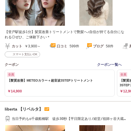
【登戸駅徒歩1分】髪質改善トリートメントで艶髪へ♪自信が持てる自分にな
れる◎ぜひ、ご体験下さい＊
カット
￥3,900～
口コミ
599件
ブログ
58件
スマート支払いOK
クーポン
クーポン一覧へ
全員
全員
【髪質改善】METEOカラー＋超音波3STEPトリートメント
【髪質
3STE
￥14,900
￥12,9
liberta 【リベルタ】
当日予約も◎千歳船橋駅 徒歩30秒【平日限定あり/経堂/祖師ヶ谷大蔵/
髪質改善】