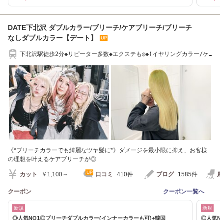
DATE下北沢 ダブルカラー/ブリーチ/ケアブリーチ/ブリーチ
なしダブルカラー【デート】
下北沢駅徒歩2分◆リピーター多数◆エクステも◎◆(イヤリングカラー/ケ
アブリーチ)
《*ブリーチカラーでも綺麗なツヤ髪に*》ダメージを最小限に抑え、お客様
の理想を叶えるケアブリーチが◎
カット
￥1,100～
口コミ
410件
ブログ
1585件
クーポン
クーポン一覧へ
新規
新規
◎人気NO1◎ブリーチダブルカラー(インナーカラーも可)+韓国
◎人気N