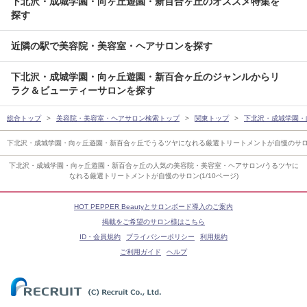
下北沢・成城学園・向ヶ丘遊園・新百合ヶ丘のオススメ特集を
探す
近隣の駅で美容院・美容室・ヘアサロンを探す
下北沢・成城学園・向ヶ丘遊園・新百合ヶ丘のジャンルからリ
ラク＆ビューティーサロンを探す
総合トップ
美容院・美容室・ヘアサロン検索トップ
関東トップ
下北沢・成城学園・
下北沢・成城学園・向ヶ丘遊園・新百合ヶ丘でうるツヤになれる厳選トリートメントが自慢のサ
下北沢・成城学園・向ヶ丘遊園・新百合ヶ丘の人気の美容院・美容室・ヘアサロン/うるツヤに
なれる厳選トリートメントが自慢のサロン(1/10ページ)
HOT PEPPER Beautyとサロンボード導入のご案内
掲載をご希望のサロン様はこちら
ID・会員規約
プライバシーポリシー
利用規約
ご利用ガイド
ヘルプ