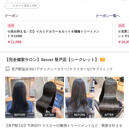
スマート支払いOK
クーポン
クーポン一覧へ
全員
全員
☆赤み抑える♪【1】イルミナカラー＆カット＆補修トリートメン
☆充実
ト￥11000
ント￥1
￥11,000
￥10,4
【完全個室サロン】Secret 登戸店【シークレット】
登戸駅徒歩3分♪アディクシーカラー/ケラスターゼ/サブリミック
【登戸駅1分】TOKIO/ケラスターゼ/酸熱トリートメントなど、艶髪を叶える