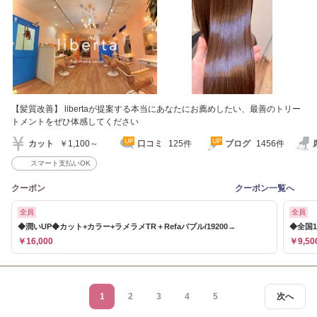
【髪質改善】 libertaが提案する本当にあなたにお薦めしたい、最善のトリー
トメントをぜひ体感してください
カット
￥1,100～
口コミ
125件
ブログ
1456件
スマート支払いOK
クーポン
クーポン一覧へ
全員
全員
◆潤いUP◆カット+カラー+ラメラメTR＋Refaバブル/19200→
◆全国1
￥16,000
￥9,50
1
2
3
4
5
次へ