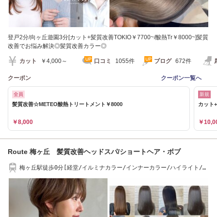
登戸2分/向ヶ丘遊園3分[カット+髪質改善TOKIO￥7700~/酸熱Tr￥8000~]髪質
改善でお悩み解決◎髪質改善カラー◎
カット
￥4,000～
口コミ
1055件
ブログ
672件
クーポン
クーポン一覧へ
全員
新規
髪質改善☆METEO酸熱トリートメント￥8000
カット+
￥8,000
￥10,0
Route 梅ヶ丘 髪質改善ヘッドスパ/ショートヘア・ボブ
梅ヶ丘駅徒歩0分[経堂/イルミナカラー/インナーカラー/ハイライト/髪
質改善/縮毛矯正]