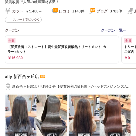
髪質改善で人気の厳選商材多数！
カット
￥5,480～
口コミ
1143件
ブログ
3783件
スマート支払いOK
クーポン
クーポン一覧へ
全員
全員
【髪質改善：ストレート】資生堂髪質改善酸熱トリートメント+カ
トリー
ラー+カット
ご案内
￥16,980
￥0
ally 新百合ヶ丘店
新百合ヶ丘駅より徒歩２分【髪質改善/縮毛矯正/ヘッドスパ/メンズ/新
百合ケ丘】