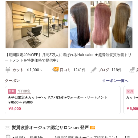
【期間限定40%OFF】月間3万人に選ばれるHair salon★超音波髪質改善トリ
ートメントを特別価格で提供中♪
カット
￥1,000～
口コミ
1241件
ブログ
118件
クーポン
クーポン一覧へ
新規
平日限定
全員
★平日限定★カット+ヘッドスパ(3分)+ウォータートリートメント
カット+
￥6500⇒￥5000
￥5,000
￥5,90
髪質改善オージュア認定サロン un 登戸
PR
◆登戸駅 徒歩1分 【登戸髪質改善オージュア認定サロン】 【高