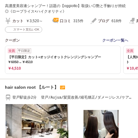
高濃度美容液シャンプー！話題の【oggiotto】取扱い◎艶と手触りが持続
◎《ロープライス×ハイクオリティ》
カット
￥3,520～
口コミ
315件
ブログ
618件
スマート支払いOK
クーポン
クーポン一覧へ
全員
平日限定
全員
【平日限定】カット+オッジイオットクレンジングシャンプー
【人気N
￥6050→￥4510
ト
￥4,510
￥10,4
hair salon root 【ルート】
登戸駅徒歩2分 登戸/Aujua/髪質改善/縮毛矯正/ダメージレス/ケアカ
ラー/Ｕ２４学割