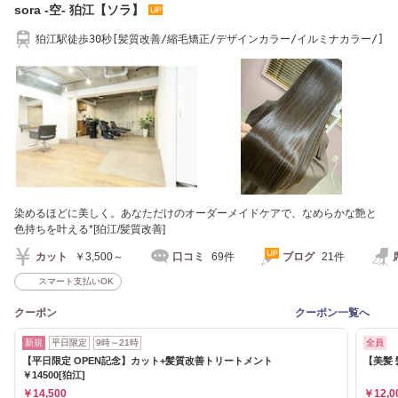
sora -空- 狛江【ソラ】
狛江駅徒歩30秒[髪質改善/縮毛矯正/デザインカラー/イルミナカラー/]
染めるほどに美しく。あなただけのオーダーメイドケアで、なめらかな艶と
色持ちを叶える*[狛江/髪質改善]
カット
￥3,500～
口コミ
69件
ブログ
21件
スマート支払いOK
クーポン
クーポン一覧へ
新規
平日限定
9時～21時
全員
【平日限定 OPEN記念】カット+髪質改善トリートメント
【美髪
￥14500[狛江]
￥14,500
￥12,0