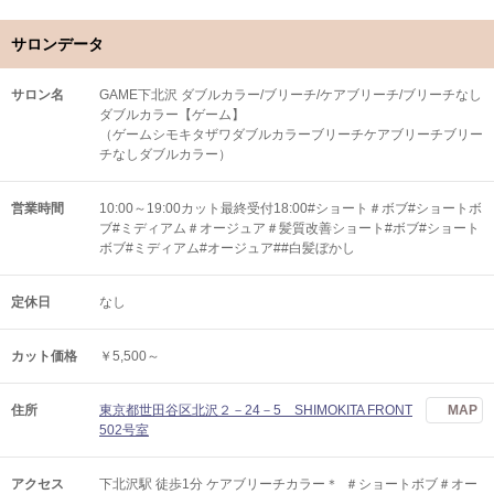
サロンデータ
サロン名
GAME下北沢 ダブルカラー/ブリーチ/ケアブリーチ/ブリーチなし
ダブルカラー【ゲーム】
（ゲームシモキタザワダブルカラーブリーチケアブリーチブリー
チなしダブルカラー）
営業時間
10:00～19:00カット最終受付18:00#ショート＃ボブ#ショートボ
ブ#ミディアム＃オージュア＃髪質改善ショート#ボブ#ショート
ボブ#ミディアム#オージュア##白髪ぼかし
定休日
なし
カット価格
￥5,500～
住所
東京都世田谷区北沢２－24－5 SHIMOKITA FRONT
MAP
502号室
アクセス
下北沢駅 徒歩1分 ケアブリーチカラー＊ ＃ショートボブ＃オー