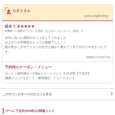
サロンPick Up
ちさとさん
（女性/10代後半/学生）
総合
5
★
★
★
★
★
雰囲気：
5
接客サービス：
5
技術・仕上がり：
5
メニュー・料金：
5
自分に合った薬剤やカットをしてくれました
仕上がりや雰囲気もとっても素敵でした！！
髪の乾かし方やアイロンの仕方も細かく教えてくれて分かりやすかったで
す。
[投稿日] 2026/07/04
予約時のクーポン・メニュー
カット＋縮毛矯正＋2stepトリートメント ￥13,200【下北沢】
[施術メニュー] カット、縮毛矯正、トリートメント
このサロンのすべての口コミを見る
ゲーム 下北沢(GAME)の関連リンク