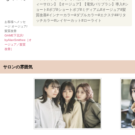
ィーサロン】【オージュア】【電気バリブラシ】導入#シ
ョート#ボブ#ショートボブ#ミディアム#オージュア#髪
質改善#インナーカラー#ダブルカラー#エクステ##リタ
ッチカラー#レイヤーカット#ローライト
お客様へメッセ
ージ オージュア/
髪質改善
GAME下北沢/
byAlanSmithee［オ
ージュア／髪質
改善］
サロンの雰囲気