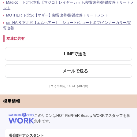
Magico 下北沢本店【マジコ】レイヤーカット/髪質改善/髪質改善トリートメ
ント
MOTHER 下北沢【マザー】髪質改善/髪質改善トリートメント
em HAIR 下北沢【エムヘアー】 ショート/ショートボブ/インナーカラー/髪
質改善
友達に共有
LINEで送る
メールで送る
口コミ平均点：
4.74
（407件）
採用情報
このサロンはHOT PEPPER Beauty WORKでスタッフを募
集中です。
美容師
×
アシスタント