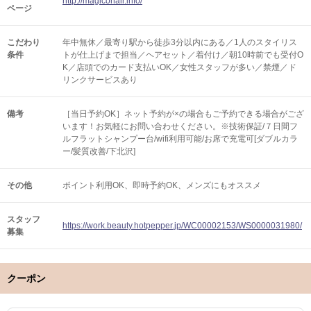
http://magicohair.info/
ページ
こだわり
年中無休／最寄り駅から徒歩3分以内にある／1人のスタイリス
条件
トが仕上げまで担当／ヘアセット／着付け／朝10時前でも受付O
K／店頭でのカード支払いOK／女性スタッフが多い／禁煙／ド
リンクサービスあり
備考
［当日予約OK］ネット予約が×の場合もご予約できる場合がござ
います！お気軽にお問い合わせください。※技術保証/７日間フ
ルフラットシャンプー台/wifi利用可能/お席で充電可[ダブルカラ
ー/髪質改善/下北沢]
その他
ポイント利用OK
即時予約OK
メンズにもオススメ
スタッフ
https://work.beauty.hotpepper.jp/WC00002153/WS0000031980/
募集
クーポン