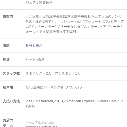
ジュア＃髪質改善
道案内
下北沢駅小田急線中央東口/京王線中央改札を出て正面のレンガ
色のビルの5階です。 #ショート#ボブ#ショートボブ#ミディア
ム#インナーカラー#ブリーチなしダブルカラー#ケアブリーチ＃
オージュア＃髪質改善＃学割U24
電話
番号を表示
座席
セット面5席
スタッフ数
スタイリスト2人／アシスタント1人
駐車場
なし/近隣にパーキング有 [ダブルカラー］
支払い方法
Visa／Mastercard／JCB／American Express／Diners Club／ P
ayPay
お店の
ゲーム 下北沢(GAME)
ホーム