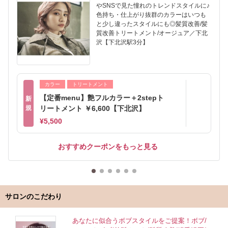
やSNSで見た憧れのトレンドスタイルに♪
色持ち・仕上がり抜群のカラーはいつも
と少し違ったスタイルにも◎髪質改善/髪
質改善トリートメント/オージュア／下北
沢【下北沢駅3分】
カラー
トリートメント
【定番menu】艶フルカラー＋2stepト
新
規
リートメント ￥6,600【下北沢】
¥5,500
おすすめクーポンをもっと見る
サロンのこだわり
あなたに似合うボブスタイルをご提案！ボブ/