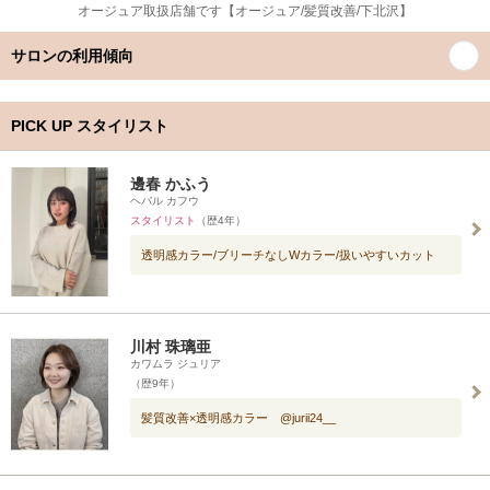
オージュア取扱店舗です【オージュア/髪質改善/下北沢】
サロンの利用傾向
PICK UP スタイリスト
邊春 かふう
ヘバル カフウ
スタイリスト
（歴4年）
透明感カラー/ブリーチなしWカラー/扱いやすいカット
川村 珠璃亜
カワムラ ジュリア
（歴9年）
髪質改善×透明感カラー @jurii24__