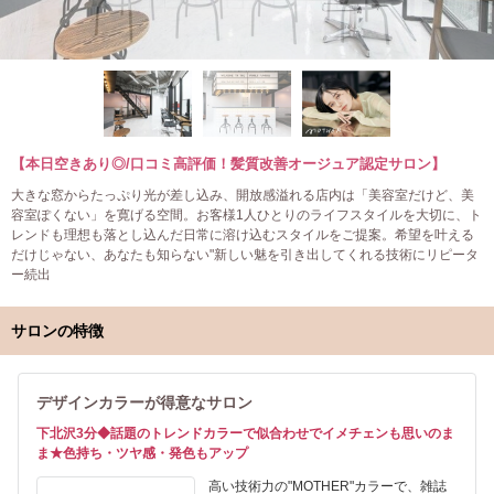
【本日空きあり◎/口コミ高評価！髪質改善オージュア認定サロン】
大きな窓からたっぷり光が差し込み、開放感溢れる店内は「美容室だけど、美
容室ぽくない」を寛げる空間。お客様1人ひとりのライフスタイルを大切に、ト
レンドも理想も落とし込んだ日常に溶け込むスタイルをご提案。希望を叶える
だけじゃない、あなたも知らない"新しい魅を引き出してくれる技術にリピータ
ー続出
サロンの特徴
デザインカラーが得意なサロン
下北沢3分◆話題のトレンドカラーで似合わせでイメチェンも思いのま
ま★色持ち・ツヤ感・発色もアップ
高い技術力の"MOTHER"カラーで、雑誌