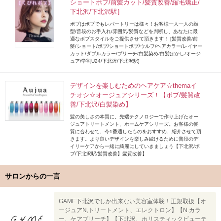
ショートボブ/前髪カット/髪質改善/縮毛矯正/
下北沢/下北沢駅］
ボブはボブでもレパートリーは様々！お客様一人一人の顔
型/普段のお手入れ/雰囲気/髪質などを判断し、あなたに最
適なボブスタイルをご提供させて頂きます！ [髪質改善/前
髪/ショート/ボブ/ショートボブ/ウルフ/ヘアカラー/レイヤー
カット/ダブルカラー/ブリーチ/白髪染め/白髪ぼかし/オージ
ュア/学割U24/下北沢/下北沢駅]
デザインを楽しむためのヘアケア☆themaイ
チオシ☆オージュアシリーズ！【ボブ/髪質改
善/下北沢/白髪染め】
髪の美しさの本質に。先端テクノロジーで作り上げたオー
ジュアトリートメント、ホームケアシリーズ。お客様の髪
質に合わせて、今1番適したものをおすすめ、紹介させて頂
きます。より良いデザインを楽しみ続けるために普段のデ
イリーケアから一緒に綺麗にしていきましょう【下北沢/ボ
ブ/下北沢駅/髪質改善】髪質改善】
サロンからの一言
GAME下北沢でしか出来ない美容室体験！正規取扱【オ
ージュアN,トリートメント、エレクトロン】【N.カラ
ー、ケアブリーチ】【下北沢、ホリスティックビューテ