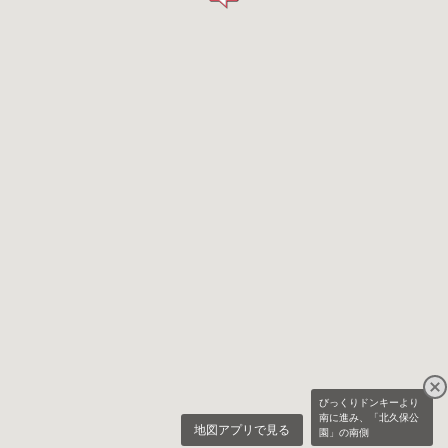
びっくりドンキーより
南に進み、「北久保公
地図アプリで見る
園」の南側