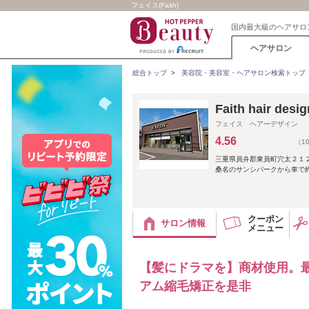
フェイス(Faith)
国内最大級のヘアサロ
ヘアサロン
総合トップ
>
美容院・美容室・ヘアサロン検索トップ
Faith hair 
フェイス ヘアーデザイン
4.56
（1
三重県員弁郡東員町穴太２１２
桑名のサンシパークから車で
クーポン
サロン情報
メニュー
【髪にドラマを】商材使用。最
アム縮毛矯正を是非