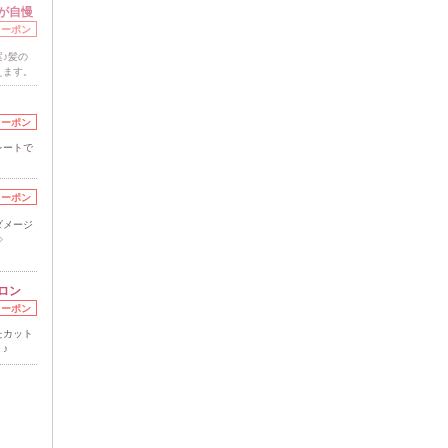
が自慢
クーポン
♪髪の
えます。
クーポン
レートで
クーポン
ダメージ
◇
ロン
クーポン
たカット
♪