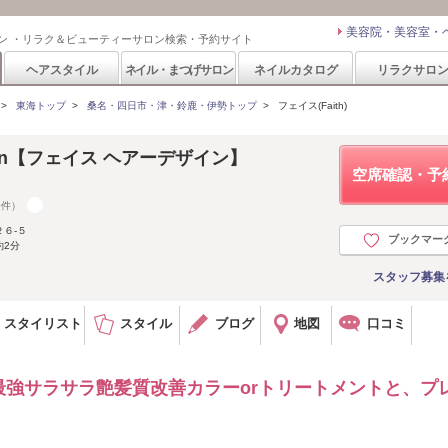
美容院・美容室・
ン ・リラク＆ビューティーサロン検索・予約サイト
ヘアスタイル
ネイル・まつげサロン
ネイルカタログ
リラクサロ
>
東海トップ
>
桑名・四日市・津・鈴鹿・伊勢トップ
>
フェイス(Faith)
design【フェイス ヘアーデザイン】
空席確認・予
0件）
６-５
ブックマー
約2分
スタッフ募集
スタイリスト
スタイル
ブログ
地図
口コミ
強サラサラ艶髪質改善カラーorトリートメントと、プ