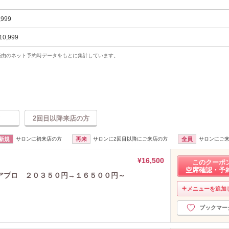
,999
10,999
uty経由のネット予約時データをもとに集計しています。
2回目以降来店の方
新規
サロンに初来店の方
再来
サロンに2回目以降にご来店の方
全員
サロンにご
¥16,500
このクーポ
空席確認・予
アプロ ２０３５０円→１６５００円～
メニューを追加
ブックマー