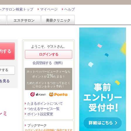
ヘアサロン検索トップ
マイページ
ヘルプ
ン
エステサロン
美容クリニック
ようこそ、ゲストさん。
約する
ログインする
会員登録する（無料）
クする
ホットペッパービューティーなら
1%
ポイントが
たまる！
を見る
ためたポイントをつかっておとく
にサロンをネット予約！
たまるポイントについて
つかえるサービス一覧
レミ
ポイント設定変更
ブックマーク
ログインすると会員情報に保存できます