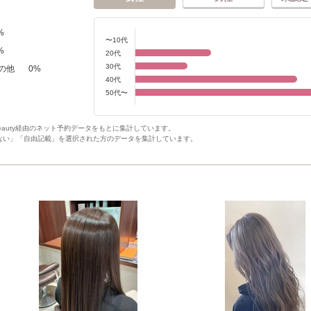
%
〜10代
%
20代
30代
の他
0
%
40代
50代〜
Beauty経由のネット予約データをもとに集計しています。
ない」「自由記載」を選択された方のデータを集計しています。