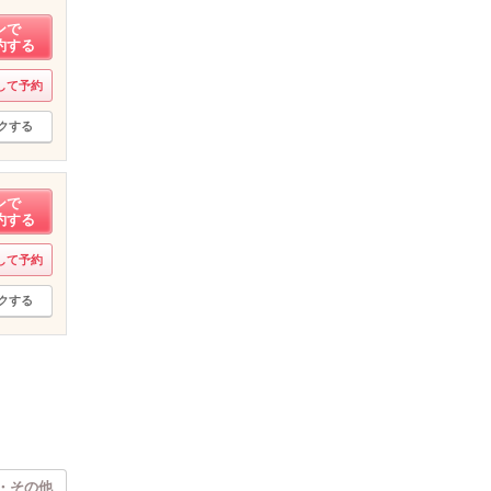
ンで
約する
して予約
クする
ンで
約する
して予約
クする
・その他