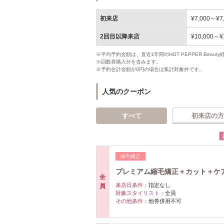
初来店
¥7,000～¥7
2回目以降来店
¥10,000～¥
※平均予約金額は、直近1年間のHOT PEPPER Bea
※回数券購入分を含みます。
※予約合計金額が0円の場合は集計対象外です。
人気のクーポン
すべて
初来店の方
縮毛矯正
プレミアム縮毛矯正＋カット＋ケ
全
来店日条件：
指定なし
員
対象スタイリスト：
全員
その他条件：
他券併用不可