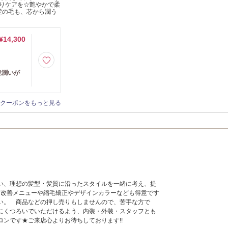
りケアを☆艶やかで柔
髪の毛も、芯から潤う
¥14,300
艶潤いが
クーポンをもっと見る
い、理想の髪型・髪質に沿ったスタイルを一緒に考え、提
髪質改善メニューや縮毛矯正やデザインカラーなども得意です
い。 商品などの押し売りもしませんので、苦手な方で
にくつろいでいただけるよう、内装・外装・スタッフとも
ロンです★ご来店心よりお待ちしております!!