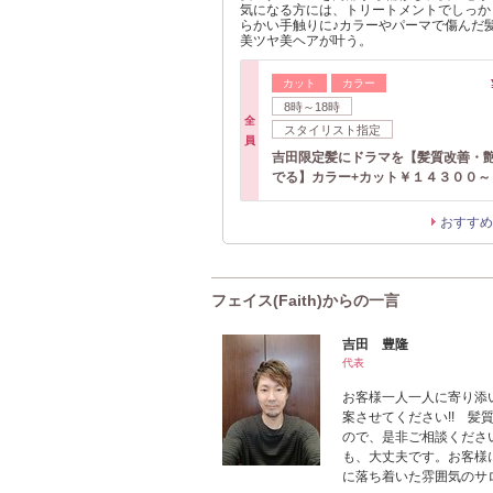
気になる方には、トリートメントでしっか
らかい手触りに♪カラーやパーマで傷んだ
美ツヤ美ヘアが叶う。
カット
カラー
8時～18時
全
スタイリスト指定
員
吉田限定髪にドラマを【髪質改善・
でる】カラー+カット￥１４３００～
おすすめ
フェイス(Faith)からの一言
吉田 豊隆
代表
お客様一人一人に寄り添
案させてください!! 
ので、是非ご相談くださ
も、大丈夫です。お客様
に落ち着いた雰囲気のサ