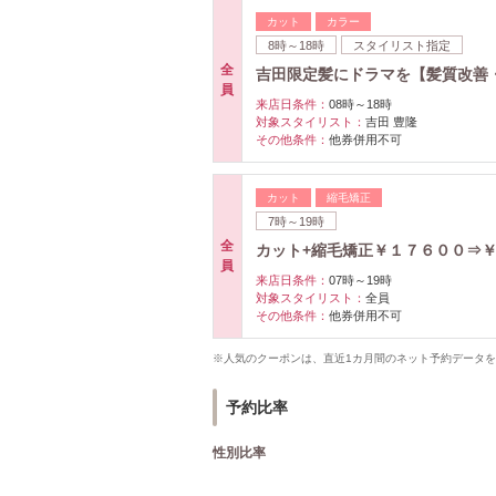
カット
カラー
8時～18時
スタイリスト指定
全
吉田限定髪にドラマを【髪質改善
員
来店日条件：
08時～18時
対象スタイリスト：
吉田 豊隆
その他条件：
他券併用不可
カット
縮毛矯正
7時～19時
全
カット+縮毛矯正￥１７６００⇒
員
来店日条件：
07時～19時
対象スタイリスト：
全員
その他条件：
他券併用不可
※人気のクーポンは、直近1カ月間のネット予約データ
予約比率
性別比率