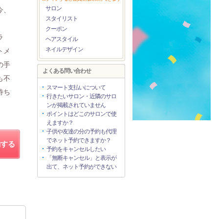
サロン
今、
スタイリスト
クーポン
ラ
ヘアスタイル
ネイルデザイン
トメ
の手
よくある問い合わせ
も不
スマート支払いについて
待ち
行きたいサロン・近隣のサロ
ンが掲載されていません
ポイントはどこのサロンで使
えますか？
子供や友達の分の予約も代理
でネット予約できますか？
約する
予約をキャンセルしたい
「無断キャンセル」と表示が
出て、ネット予約ができない