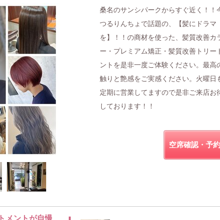
桑名のサンシパークからすぐ近く！！
つるりんちょで話題の、【髪にドラマ
を】！！の商材を使った、髪質改善カ
ー・プレミアム矯正・髪質改善トリー
ントを是非一度ご体験ください。最高
触りと艶感をご実感ください。火曜日
定期に営業してますので是非ご来店お
しております！！
空席確認・予
トメントが自慢