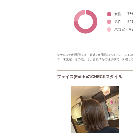
女性
76
男性
24
未設定・そ
※サロンの利用傾向は、直近3カ月間のHOT PEPPER 
※「未設定・その他」は、会員情報の性別欄で「回答し
フェイス(Faith)のCHECKスタイル