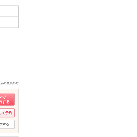
来店の全員の方
ンで
約する
して予約
クする