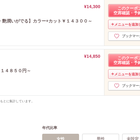
¥14,300
このクーポ
空席確認・予
・艶潤いがでる】カラー+カット￥１４３００～
メニューを追加
ブックマー
¥14,850
このクーポ
空席確認・予
￥１４８５０円～
メニューを追加
ブックマー
をもとに集計しています。
年代比率
女性
男性
未設定