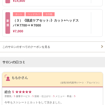
¥14,800
カット
ヘッドスパ
その他
（３）《頭皮ケアセット♪》カット+ヘッドス
新
規
パ￥7700⇒￥7000
¥7,000
このサロンのすべてのクーポンを見る
サロンの口コミ
サロンPick Up
ももかさん
（女性/30代前半/パート・アルバイト）
総合
5
★
★
★
★
★
雰囲気：
5
接客サービス：
5
技術・仕上がり：
5
メニュー・料金：
5
今年もストレートとカットをして頂きました。