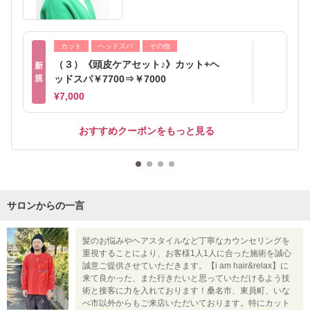
カット
ヘッドスパ
その他
（３）《頭皮ケアセット♪》カット+ヘ
新
規
ッドスパ￥7700⇒￥7000
¥7,000
おすすめクーポンをもっと見る
サロンからの一言
髪のお悩みやヘアスタイルなど丁寧なカウンセリングを
重視することにより、お客様1人1人に合った施術を誠心
誠意ご提供させていただきます。【i am hair&relax】に
来て良かった、また行きたいと思っていただけるよう技
術と接客に力を入れております！桑名市、東員町、いな
べ市以外からもご来店いただいております。特にカット