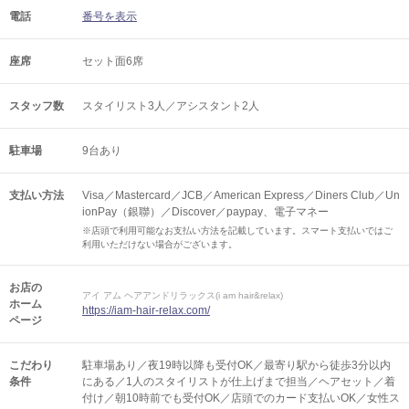
電話
番号を表示
座席
セット面6席
スタッフ数
スタイリスト3人／アシスタント2人
駐車場
9台あり
支払い方法
Visa／Mastercard／JCB／American Express／Diners Club／Un
ionPay（銀聯）／Discover／paypay、電子マネー
※店頭で利用可能なお支払い方法を記載しています。スマート支払いではご
利用いただけない場合がございます。
お店の
アイ アム ヘアアンドリラックス(i am hair&relax)
ホーム
https://iam-hair-relax.com/
ページ
こだわり
駐車場あり／夜19時以降も受付OK／最寄り駅から徒歩3分以内
条件
にある／1人のスタイリストが仕上げまで担当／ヘアセット／着
付け／朝10時前でも受付OK／店頭でのカード支払いOK／女性ス