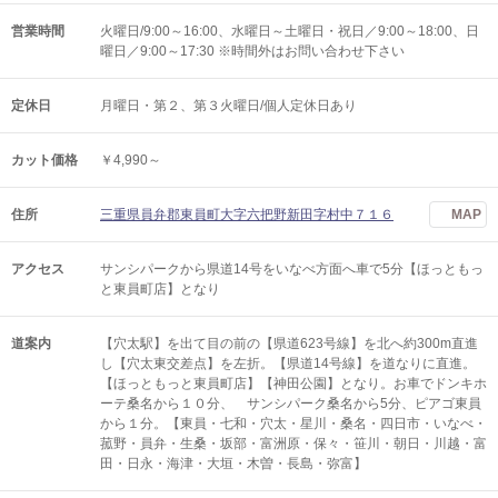
営業時間
火曜日/9:00～16:00、水曜日～土曜日・祝日／9:00～18:00、日
曜日／9:00～17:30 ※時間外はお問い合わせ下さい
定休日
月曜日・第２、第３火曜日/個人定休日あり
カット価格
￥4,990～
住所
三重県員弁郡東員町大字六把野新田字村中７１６
MAP
アクセス
サンシパークから県道14号をいなべ方面へ車で5分【ほっともっ
と東員町店】となり
道案内
【穴太駅】を出て目の前の【県道623号線】を北へ約300m直進
し【穴太東交差点】を左折。【県道14号線】を道なりに直進。
【ほっともっと東員町店】【神田公園】となり。お車でドンキホ
ーテ桑名から１０分、 サンシパーク桑名から5分、ピアゴ東員
から１分。【東員・七和・穴太・星川・桑名・四日市・いなべ・
菰野・員弁・生桑・坂部・富洲原・保々・笹川・朝日・川越・富
田・日永・海津・大垣・木曽・長島・弥富】