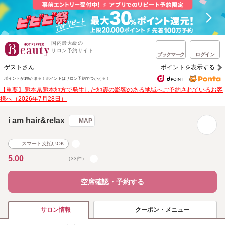
国内最大級の
サロン予約サイト
ブックマーク
ログイン
ゲストさん
ポイントを表示する
ポイントが1%たまる！
ポイントはサロン予約でつかえる！
【重要】熊本県熊本地方で発生した地震の影響のある地域へご予約されているお客
様へ（2026年7月28日）
i am hair&relax
MAP
スマート支払いOK
5.00
（33件）
空席確認・予約する
クーポン・メニュー
サロン情報