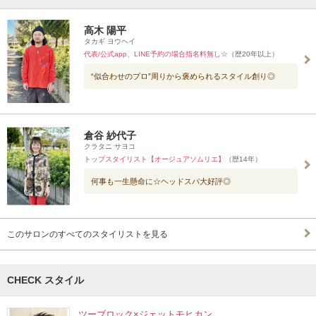
高木 陽平
タカギ ヨウヘイ
代表/公式app、LINE予約の場合指名料無し☆
（歴20年以上）
“似合わせのプロ”周りから褒められるスタイル創り◎
倉谷 紗代子
クラタニ サヨコ
トップスタイリスト【オージュアソムリエ】
（歴14年）
何事も一生懸命に☆ヘッドスパ大好評◎
このサロンのすべてのスタイリストを見る
CHECK スタイル
ツーブロック×ジェットモヒカン