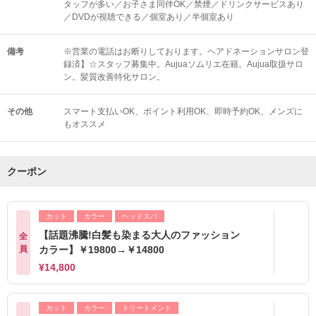
タッフが多い／お子さま同伴OK／禁煙／ドリンクサービスあり
／DVDが視聴できる／個室あり／半個室あり
備考
※営業の電話はお断りしております。ヘアドネーションサロン登
録済】☆スタッフ募集中。Aujuaソムリエ在籍。Aujua取扱サロ
ン。髪質改善特化サロン。
その他
スマート支払いOK
ポイント利用OK
即時予約OK
メンズに
もオススメ
クーポン
カット
カラー
ヘッドスパ
【話題沸騰!白髪も染まる大人のファッション
全
員
カラー】￥19800→￥14800
¥14,800
カット
カラー
トリートメント