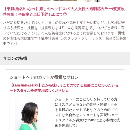
【東員/桑名/いなべ】癒しのヘッドスパ/大人女性の透明感カラー/髪質改
善豊富！半個室☆当日予約TELにて◎
ただ髪を切るだけではなく、日々の疲れや気分を変えたい時など、お客様に寄
り添う接客と、技術をご提供致します!"こんな美容室を探していた”と皆様に言
っていただけるように、そんな美容室になれるように営業しております！男性
のお客様も大歓迎です！駐車場完備【♪スタッフ・フリーランス・業務委託募集
中です♪】
サロンの特徴
ショートヘアのカットが得意なサロン
【i am hair&relax】だから味わうことのできる細部にこだわったショ
ートスタイルを是非お試しください☆
ショートヘアにこだわりを持っている方
にオススメ☆あなたの骨格・髪質・クセ
を見極めたカットであなたのための『ベ
ストな似合わせ』ショートを実現!ショー
トスタイルが得意なStylistによる本物の技
術を体感して♪