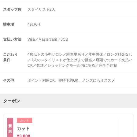
スタッフ数
スタイリスト2人
駐車場
4台あり
支払い方法
Visa／Mastercard／JCB
こだわり
4席以下の小型サロン／駐車場あり／年中無休／ロング料金なし
条件
／1人のスタイリストが仕上げまで担当／店頭でのカード支払い
OK／禁煙／ショッピングモール内にある／完全予約制
その他
ポイント利用OK
即時予約OK
メンズにもオススメ
クーポン
カット
新
カット
規
¥3,800