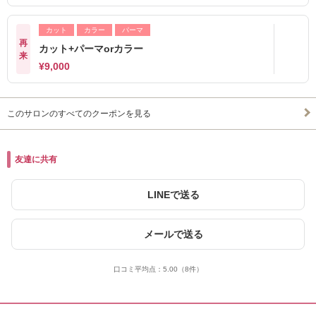
カット
カラー
パーマ
再
カット+パーマorカラー
来
¥9,000
このサロンのすべてのクーポンを見る
友達に共有
LINEで送る
メールで送る
口コミ平均点：
5.00
（8件）