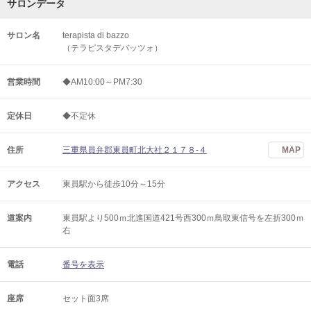
サロンデータ
サロン名
terapista di bazzo
（テラピスタデバッツォ）
営業時間
◆AM10:00～PM7:30
定休日
◆不定休
住所
三重県員弁郡東員町北大社２１７８-４
MAP
アクセス
東員駅から徒歩10分～15分
道案内
東員駅より500ｍ北進国道421号西300ｍ鳥取東信号を左折300ｍ
右
電話
番号を表示
座席
セット面3席