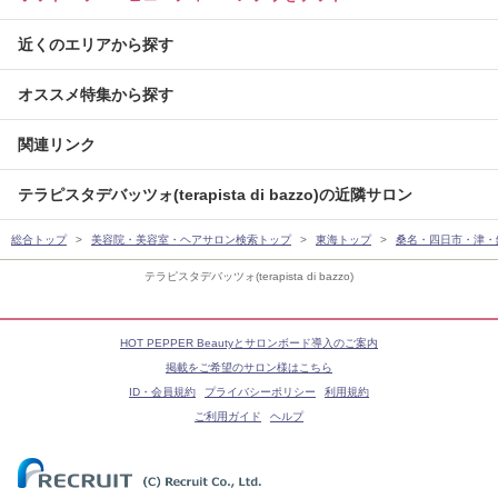
近くのエリアから探す
オススメ特集から探す
関連リンク
テラピスタデバッツォ(terapista di bazzo)の近隣サロン
総合トップ
美容院・美容室・ヘアサロン検索トップ
東海トップ
桑名・四日市・津・
テラピスタデバッツォ(terapista di bazzo)
HOT PEPPER Beautyとサロンボード導入のご案内
掲載をご希望のサロン様はこちら
ID・会員規約
プライバシーポリシー
利用規約
ご利用ガイド
ヘルプ