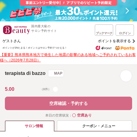
国内最大級の
サロン予約サイト
ブックマーク
ログイン
ゲストさん
ポイントを表示する
ポイントが1%たまる！
ポイントはサロン予約でつかえる！
【重要】熊本県熊本地方で発生した地震の影響のある地域へご予約されているお客
様へ（2026年7月28日）
terapista di bazzo
MAP
5.00
（8件）
空席確認・予約する
空席あり
本日の空席状況：
◯
クーポン・メニュー
サロン情報