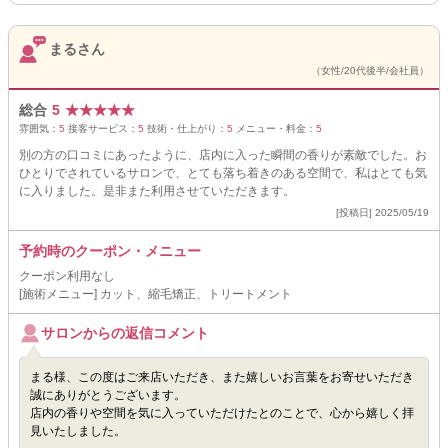
まるさん
（女性/20代後半/会社員）
総合
5
★
★
★
★
★
雰囲気：
5
接客サービス：
5
技術・仕上がり：
5
メニュー・料金：
5
別の方の口コミにあったように、店内に入った瞬間の香りが素敵でした。お
ひとりでされているサロンで、とても落ち着きのある空間で、私はとても気
に入りました。是非また利用させていただきます。
[投稿日] 2025/05/19
予約時のクーポン・メニュー
クーポン利用なし
[施術メニュー] カット、縮毛矯正、トリートメント
サロンからの返信コメント
まる様、この度はご来店いただき、また嬉しいお言葉をお寄せいただき
誠にありがとうございます。
店内の香りや空間を気に入っていただけたとのことで、心から嬉しく拝
見いたしました。