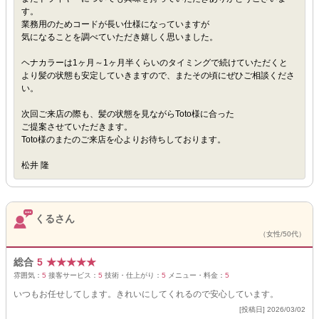
す。
業務用のためコードが長い仕様になっていますが
気になることを調べていただき嬉しく思いました。
ヘナカラーは1ヶ月～1ヶ月半くらいのタイミングで続けていただくと
より髪の状態も安定していきますので、またその頃にぜひご相談くださ
い。
次回ご来店の際も、髪の状態を見ながらToto様に合った
ご提案させていただきます。
Toto様のまたのご来店を心よりお待ちしております。
松井 隆
くるさん
（女性/50代）
総合
5
★
★
★
★
★
雰囲気：
5
接客サービス：
5
技術・仕上がり：
5
メニュー・料金：
5
いつもお任せしてします。きれいにしてくれるので安心しています。
[投稿日] 2026/03/02