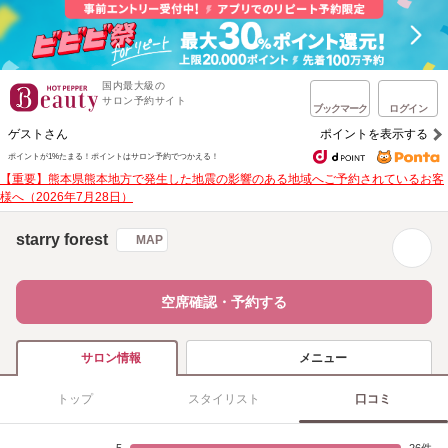
国内最大級の
サロン予約サイト
ブックマーク
ログイン
ゲストさん
ポイントを表示する
ポイントが1%たまる！
ポイントはサロン予約でつかえる！
【重要】熊本県熊本地方で発生した地震の影響のある地域へご予約されているお客
様へ（2026年7月28日）
starry forest
MAP
空席確認・予約する
メニュー
サロン情報
トップ
スタイリスト
口コミ