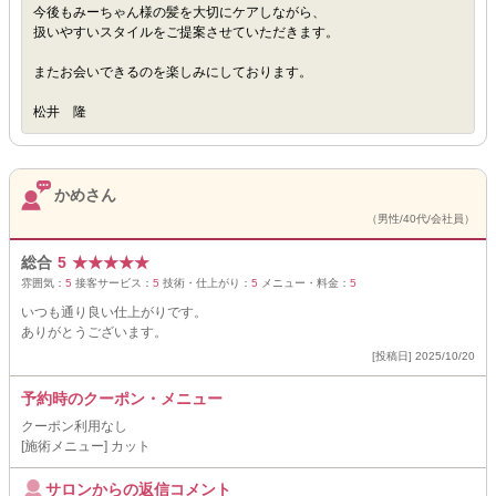
今後もみーちゃん様の髪を大切にケアしながら、
扱いやすいスタイルをご提案させていただきます。
またお会いできるのを楽しみにしております。
松井 隆
かめさん
（男性/40代/会社員）
総合
5
★
★
★
★
★
雰囲気：
5
接客サービス：
5
技術・仕上がり：
5
メニュー・料金：
5
いつも通り良い仕上がりです。
ありがとうございます。
[投稿日] 2025/10/20
予約時のクーポン・メニュー
クーポン利用なし
[施術メニュー] カット
サロンからの返信コメント