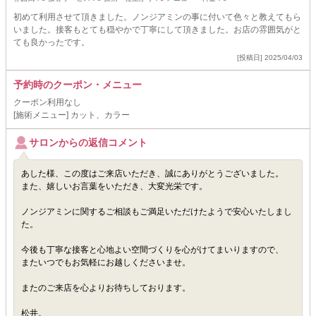
初めて利用させて頂きました。ノンジアミンの事に付いて色々と教えてもら
いました。接客もとても穏やかで丁寧にして頂きました。お店の雰囲気がと
ても良かったです。
[投稿日] 2025/04/03
予約時のクーポン・メニュー
クーポン利用なし
[施術メニュー] カット、カラー
サロンからの返信コメント
あした様、この度はご来店いただき、誠にありがとうございました。
また、嬉しいお言葉をいただき、大変光栄です。
ノンジアミンに関するご相談もご満足いただけたようで安心いたしまし
た。
今後も丁寧な接客と心地よい空間づくりを心がけてまいりますので、
またいつでもお気軽にお越しくださいませ。
またのご来店を心よりお待ちしております。
松井。