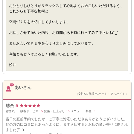
おひとりおひとりがリラックスして心地よくお過ごしいただけるよう、
これからも丁寧な施術と
空間づくりを大切にしてまいります。
お話しさせて頂いた内容、お時間がある時に行ってみて下さいね^_^
またお会いできる事を心より楽しみにしております。
今後ともどうぞよろしくお願いいたします。
松井
あいさん
（女性/30代後半/パート・アルバイト）
総合
5
★
★
★
★
★
雰囲気：
5
接客サービス：
5
技術・仕上がり：
5
メニュー・料金：
5
当日の直前予約でしたが、ご丁寧に対応いただきありがとうございました。
他の方の口コミにもあったように、まず入店するとお店の良い香りに癒され
ました(*´-`)