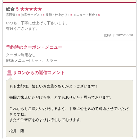
総合
5
★
★
★
★
★
雰囲気：
5
接客サービス：
5
技術・仕上がり：
5
メニュー・料金：
5
いつも，丁寧に仕上げて下さいます。
有難うございます。
[投稿日] 2025/06/20
予約時のクーポン・メニュー
クーポン利用なし
[施術メニュー] カット、カラー
サロンからの返信コメント
もも太郎様、嬉しいお言葉をありがとうございます！
毎回ご来店いただける事、とてもありがたく思っております。
これからもご満足いただけるよう、丁寧に心を込めて施術させていただ
きますね。
またのご来店を心よりお待ちしております。
松井 隆