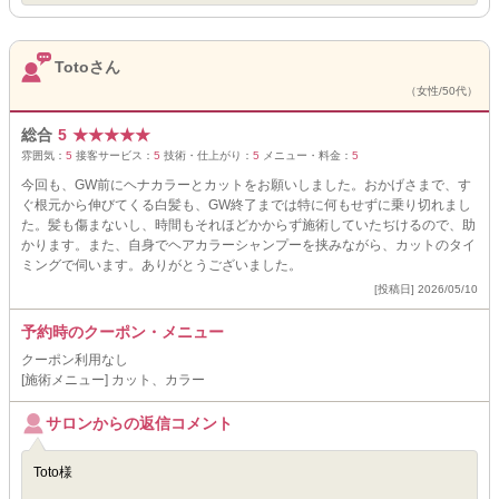
Totoさん
（女性/50代）
総合
5
★
★
★
★
★
雰囲気：
5
接客サービス：
5
技術・仕上がり：
5
メニュー・料金：
5
今回も、GW前にヘナカラーとカットをお願いしました。おかげさまで、す
ぐ根元から伸びてくる白髪も、GW終了までは特に何もせずに乗り切れまし
た。髪も傷まないし、時間もそれほどかからず施術していたぢけるので、助
かります。また、自身でヘアカラーシャンプーを挟みながら、カットのタイ
ミングで伺います。ありがとうございました。
[投稿日] 2026/05/10
予約時のクーポン・メニュー
クーポン利用なし
[施術メニュー] カット、カラー
サロンからの返信コメント
Toto様