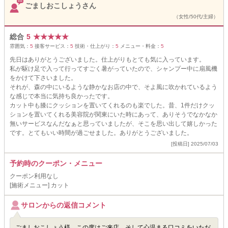
ごましおこしょうさん
（女性/50代/主婦）
総合
5
★
★
★
★
★
雰囲気：
5
接客サービス：
5
技術・仕上がり：
5
メニュー・料金：
5
先日はありがとうございました。仕上がりもとても気に入っています。
私が駆け足で入って行ってすごく暑がっていたので、シャンプー中に扇風機
をかけて下さいました。
それが、森の中にいるような静かなお店の中で、そよ風に吹かれているよう
な感じで本当に気持ち良かったです。
カット中も膝にクッションを置いてくれるのも楽でした。昔、1件だけクッ
ションを置いてくれる美容院が関東にいた時にあって、ありそうでなかなか
無いサービスなんだなぁと思っていましたが、そこを思い出して嬉しかった
です。とてもいい時間が過ごせました。ありがとうございました。
[投稿日] 2025/07/03
予約時のクーポン・メニュー
クーポン利用なし
[施術メニュー] カット
サロンからの返信コメント
ごましおこしょう様、この度はご来店、そして心温まる口コミをいただ