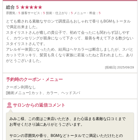
総合
5
★
★
★
★
★
雰囲気：
5
接客サービス：
5
技術・仕上がり：
5
メニュー・料金：
5
とても癒される素敵なサロンで調度品もおしゃれで香りもBGMもトータル
で満足出来ました。
スタイリストさんが癒しの貴公子で、初めて会ったにも関わらず話しやす
く、カウンセリングが親身になって下さって、最善を考えて下さる数少ない
スタイリストさんです。
アレルギー体質になったため、結局はヘヤカラーは断念しましたが、スパと
カットでスッキリ、髪質も良くなり家族に若返ったねと言われました。あり
がとうございました。
[投稿日] 2025/09/29
予約時のクーポン・メニュー
クーポン利用なし
[施術メニュー] カット、カラー、ヘッドスパ
サロンからの返信コメント
みみこ様、この度はご来店いただき、また心温まる素敵な口コミまで
お寄せくださり誠にありがとうございます。
サロンの雰囲気や香り、BGMなどトータルでご満足いただけたとの