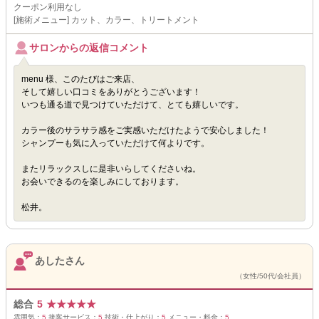
クーポン利用なし
[施術メニュー] カット、カラー、トリートメント
サロンからの返信コメント
menu 様、このたびはご来店、
そして嬉しい口コミをありがとうございます！
いつも通る道で見つけていただけて、とても嬉しいです。
カラー後のサラサラ感をご実感いただけたようで安心しました！
シャンプーも気に入っていただけて何よりです。
またリラックスしに是非いらしてくださいね。
お会いできるのを楽しみにしております。
松井。
あしたさん
（女性/50代/会社員）
総合
5
★
★
★
★
★
雰囲気：
5
接客サービス：
5
技術・仕上がり：
5
メニュー・料金：
5