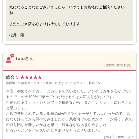
気になることなどございましたら、いつでもお気軽にご相談ください
ね。
またのご来店を心よりお待ちしております！
松井 隆
Totoさん
（女性/50代/会社員）
総合
5
★
★
★
★
★
雰囲気：
5
接客サービス：
5
技術・仕上がり：
5
メニュー・料金：
5
今回、初めてヘナカラーとカットで伺いました。ノンケミカルを心がけてい
るので、ヘナ100%で染めていただけるのは大変ありがたいです。
今後も自宅でカラーシャンプーを挟みながら、またヘナカラーしに行きたい
と思います。
お店で使用されている大風量のufvのドライヤーがとてもよかったので、気
になり帰ってから調べてみましたが、業者向けのためかコードが長く、家で
の取り回しが難しいかなと思い、残念ながらあきらめました。
いろいろとアドバイスいただきありがとうございました。
[投稿日] 2026/03/07