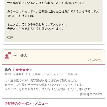
サラ感が続いているというお言葉も、とても励みになります！
カラーにつきましても、ご希望に沿ったご提案ができるよう準備してお
待ちしておりますね。
またお会いできる事を楽しみにしております。
今後ともどうぞよろしくお願いいたします。
松井
meguさん
（女性/50代）
総合
4
★
★
★
★
★
雰囲気：
4
接客サービス：
4
技術・仕上がり：
4
メニュー・料金：
4
よく通る道ですが、美容院があるのは初めて知りました。
カラーリング後もサラサラな感じが続いていてびっくりです。
シャンプーも気持ち良くて、また行けたらお願いしたいと思います。
[投稿日] 2025/04/26
予約時のクーポン・メニュー