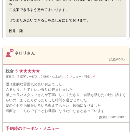
を
ご提案できるよう努めてまいります。
ぜひまたお会いできる日を楽しみにしております。
松井 隆
ネロリさん
（女性/60代）
総合
5
★
★
★
★
★
雰囲気：
5
接客サービス：
5
技術・仕上がり：
5
メニュー・料金：
4
隠れ家的な雰囲気の良いお店でした
入るなり、とてもいい香りに包まれました
感じの良いスタッフさんが丁寧にしてくださり、会話も話したい時に話すく
らいの、まったりゆったりした時間を過ごせました
髪のクセや毛量等いろいろ教えてもらい、勉強になりました
当面は、こちらでずっとお世話になりたいなぁと思っています
[投稿日] 2025/08/10
予約時のクーポン・メニュー