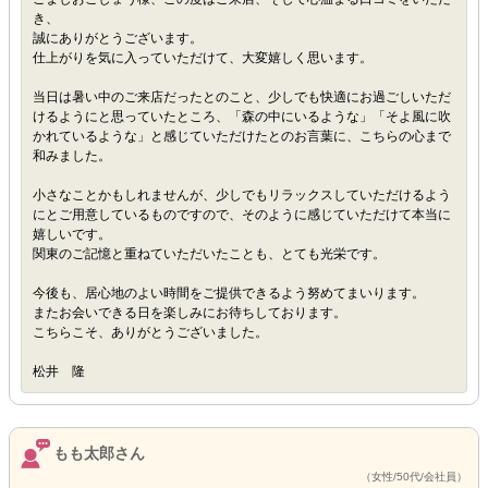
き、
誠にありがとうございます。
仕上がりを気に入っていただけて、大変嬉しく思います。
当日は暑い中のご来店だったとのこと、少しでも快適にお過ごしいただ
けるようにと思っていたところ、「森の中にいるような」「そよ風に吹
かれているような」と感じていただけたとのお言葉に、こちらの心まで
和みました。
小さなことかもしれませんが、少しでもリラックスしていただけるよう
にとご用意しているものですので、そのように感じていただけて本当に
嬉しいです。
関東のご記憶と重ねていただいたことも、とても光栄です。
今後も、居心地のよい時間をご提供できるよう努めてまいります。
またお会いできる日を楽しみにお待ちしております。
こちらこそ、ありがとうございました。
松井 隆
もも太郎さん
（女性/50代/会社員）