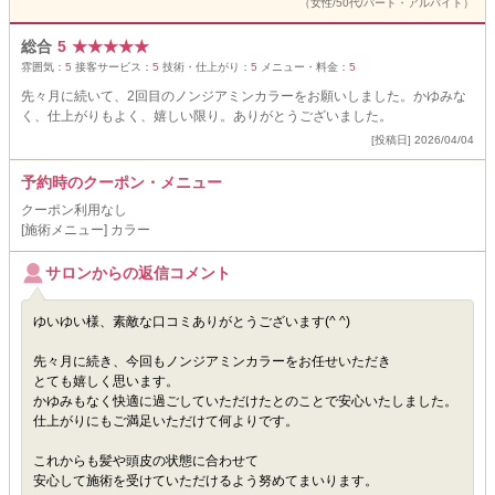
（女性/50代/パート・アルバイト）
総合
5
★
★
★
★
★
雰囲気：
5
接客サービス：
5
技術・仕上がり：
5
メニュー・料金：
5
先々月に続いて、2回目のノンジアミンカラーをお願いしました。かゆみな
く、仕上がりもよく、嬉しい限り。ありがとうございました。
[投稿日] 2026/04/04
予約時のクーポン・メニュー
クーポン利用なし
[施術メニュー] カラー
サロンからの返信コメント
ゆいゆい様、素敵な口コミありがとうございます(^ ^)
先々月に続き、今回もノンジアミンカラーをお任せいただき
とても嬉しく思います。
かゆみもなく快適に過ごしていただけたとのことで安心いたしました。
仕上がりにもご満足いただけて何よりです。
これからも髪や頭皮の状態に合わせて
安心して施術を受けていただけるよう努めてまいります。