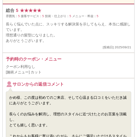
総合
5
★
★
★
★
★
雰囲気：
5
接客サービス：
5
技術・仕上がり：
5
メニュー・料金：
5
長らく悩んでいた点に、スッキリする解決策を示してもらえ、本当に感謝し
ています。
理想通りの髪型になりました。
ありがとうございます。
[投稿日] 2025/09/21
予約時のクーポン・メニュー
クーポン利用なし
[施術メニュー] カット
サロンからの返信コメント
かめ様、この度は初めてのご来店、そして心温まる口コミをいただき誠
にありがとうございます。
長らくのお悩みを解消し、理想のスタイルに近づけたとのお言葉を頂戴
し、
とても嬉しく思います。
これからもお客様に寄り添いながら、さらにご満足いただけるスタイル