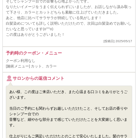
そしてシャンプー台での音響も心地よかったです。
なりたいイメージをうまく伝えられずにいましたが、お話しながら汲み取っ
て下さり、カラーとカットどちらも素敵に仕上げていただきました。
あと、他店に比べてサラサラが持続している気がします！
白髪染めについても詳しく説明いただけたので、次回は白髪染めでお願いし
たいなと思っています(o^^o)
この度はありがとうございました！
[投稿日] 2025/05/17
予約時のクーポン・メニュー
クーポン利用なし
[施術メニュー] カット、カラー
サロンからの返信コメント
あい様、この度はご来店いただき、また心温まる口コミをありがとうご
ざいます。
当日のご予約にも関わらずお越しいただけたこと、そしてお店の香りや
シャンプー台での
音響など、細やかな部分まで感じていただけたことを大変嬉しく思いま
す。
仕上がりにもご満足いただけたとのことで安心いたしました。髪のサラ