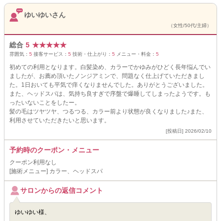
ゆいゆいさん
（女性/50代/主婦）
総合
5
★
★
★
★
★
雰囲気：
5
接客サービス：
5
技術・仕上がり：
5
メニュー・料金：
5
初めての利用となります。白髪染め、カラーでかゆみがひどく長年悩んでい
ましたが、お薦め頂いたノンジアミンで、問題なく仕上げていただきまし
た。1日おいても平気で痒くなりませんでした。ありがとうございました。
また、ヘッドスパは、気持ち良すぎで序盤で爆睡してしまったようです。も
ったいないことをしたー。
髪の毛はツヤツヤ、つるつる、カラー前より状態が良くなりました♪また、
利用させていただきたいと思います。
[投稿日] 2026/02/10
予約時のクーポン・メニュー
クーポン利用なし
[施術メニュー] カラー、ヘッドスパ
サロンからの返信コメント
ゆいゆい様、