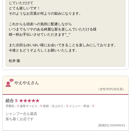
じていただけて
とても嬉しいです！
そのようなお言葉が何よりの励みになります。
これからも頭皮への負担に配慮しながら
いつまでもツヤのある綺麗な髪を楽しんでいただける様
精一杯お手伝いさせていただきます^_^
また次回もゆいゆい様にお会いできることを楽しみにしております。
今後ともどうぞよろしくお願いいたします。
松井 隆
やえやえさん
（女性/50代/会社員）
総合
5
★
★
★
★
★
雰囲気：
5
接客サービス：
5
技術・仕上がり：
5
メニュー・料金：
5
シャンプー台も最高
落ち着くお店です
[投稿日] 2026/06/21