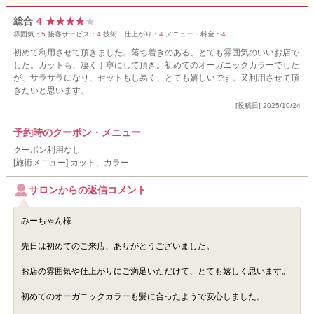
総合
4
★
★
★
★
★
雰囲気：
5
接客サービス：
4
技術・仕上がり：
4
メニュー・料金：
4
初めて利用させて頂きました。落ち着きのある、とても雰囲気のいいお店で
した。カットも、凄く丁寧にして頂き。初めてのオーガニックカラーでした
が、サラサラになり、セットもし易く、とても嬉しいです。又利用させて頂
きたいと思います。
[投稿日] 2025/10/24
予約時のクーポン・メニュー
クーポン利用なし
[施術メニュー] カット、カラー
サロンからの返信コメント
みーちゃん様
先日は初めてのご来店、ありがとうございました。
お店の雰囲気や仕上がりにご満足いただけて、とても嬉しく思います。
初めてのオーガニックカラーも髪に合ったようで安心しました。