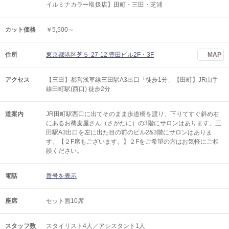
イルミナカラー取扱店】田町・三田・芝浦
カット価格
￥5,500～
住所
東京都港区芝５-27-12 豊田ビル2F・3F
MAP
アクセス
【三田】都営浅草線三田駅A3出口「徒歩1分」【田町】JR山手
線田町駅(西口) 徒歩2分
道案内
JR田町駅西口に出てそのまま歩道橋を渡り、下りてすぐ斜め右
にあるお蕎麦屋さん（さがたに）の3階にサロンはあります。三
田駅A3出口を左に出た目の前のビル2&3階にサロンはありま
す。【２F席もございます。】２Fをご希望の方はお気軽にご相
談ください。
電話
番号を表示
座席
セット面10席
スタッフ数
スタイリスト4人／アシスタント1人