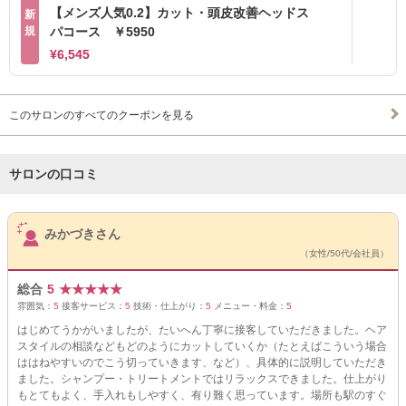
【メンズ人気0.2】カット・頭皮改善ヘッドス
新
規
パコース ￥5950
¥6,545
このサロンのすべてのクーポンを見る
サロンの口コミ
サロンPick Up
みかづきさん
（女性/50代/会社員）
総合
5
★
★
★
★
★
雰囲気：
5
接客サービス：
5
技術・仕上がり：
5
メニュー・料金：
5
はじめてうかがいましたが、たいへん丁寧に接客していただきました。ヘア
スタイルの相談などもどのようにカットしていくか（たとえばこういう場合
ははねやすいのでこう切っていきます、など）、具体的に説明していただき
ました。シャンプー・トリートメントではリラックスできました。仕上がり
もとてもよく、手入れもしやすく、有り難く思っています。場所も駅のすぐ