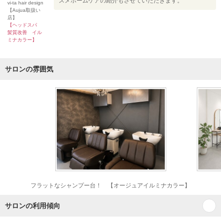
スメホームケアの紹介もさせていただきます。
vi-ta hair design
【Aujua取扱い
店】
【ヘッドスパ
髪質改善 イル
ミナカラー】
サロンの雰囲気
フラットなシャンプー台！ 【オージュアイルミナカラー】
サロンの利用傾向