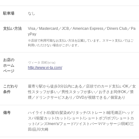
駐車場
なし
支払い方法
Visa／Mastercard／JCB／American Express／Diners Club／Pa
yPay
※店頭で利用可能なお支払い方法を記載しています。スマート支払いではご
利用いただけない場合がございます。
お店の
ヴィータ 田町(vi ta)
ホーム
http://www.vi-ta.com/
ページ
こだわり
最寄り駅から徒歩3分以内にある／店頭でのカード支払いOK／女
条件
性スタッフが多い／男性スタッフが多い／お子さま同伴OK／禁
煙／ドリンクサービスあり／DVDが視聴できる／個室あり
備考
ハイライト/白髪/白髪染め/リタッチ/ストレート/縮毛矯正/ヘッド
スパ/前髪カット/カット/ショート/ショートボブ/ボブ/ショートカ
ット/メンズ/men's/フェード/ツイストパーマ/マッサージ/田町/三
田/品川/大崎