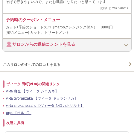
そばで行きやすいので、またお世話になりたいと思っています。
[投稿日] 2025/06/09
予約時のクーポン・メニュー
カット+季節のショートスパ（marbbクレンジング付き） 8800円
[施術メニュー] カット、トリートメント
サロンからの返信コメントを見る
このサロンのすべての口コミを見る
ヴィータ 田町(vi ta)の関連リンク
vi-ta 白金 【ヴィータ シロカネ】
vi-ta gyoranzaka 【ヴィータ ギョランザカ】
vi-ta sirokane.salto【ヴィータ シロカネサルト】
orgo【オルゴ】
友達に共有