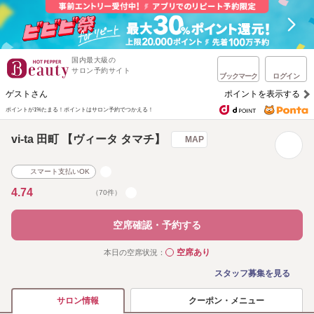
国内最大級の
サロン予約サイト
ブックマーク
ログイン
ゲストさん
ポイントを表示する
ポイントが1%たまる！
ポイントはサロン予約でつかえる！
vi-ta 田町 【ヴィータ タマチ】
MAP
スマート支払いOK
4.74
（70件）
空席確認・予約する
空席あり
本日の空席状況：
◯
スタッフ募集を見る
クーポン・メニュー
サロン情報