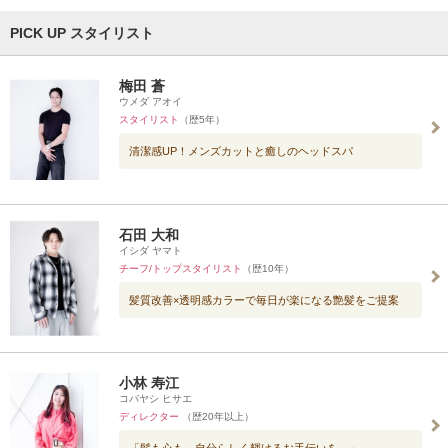
PICK UP スタイリスト
梅田 蒼
ウメダ アオイ
スタイリスト
（歴5年）
清潔感UP！メンズカットと癒しのヘッドスパ
石田 大和
イシダ ヤマト
チーフ/トップスタイリスト
（歴10年）
髪質改善×透明感カラーで毎日が楽になる艶髪をご提案
小林 寿江
コバヤシ ヒサエ
ディレクター
（歴20年以上）