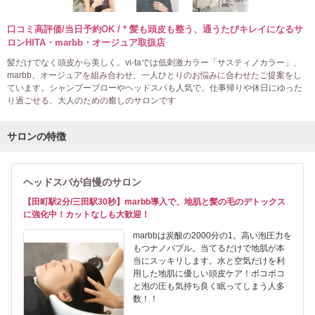
口コミ高評価/当日予約OK / * 髪も頭皮も整う、通うたびキレイになるサ
ロンHITA・marbb・オージュア取扱店
髪だけでなく頭皮から美しく。vi-taでは低刺激カラー「サスティノカラー」、
marbb、オージュアを組み合わせ、一人ひとりのお悩みに合わせたご提案をし
ています。シャンプーブローやヘッドスパも人気で、仕事帰りや休日にゆった
り過ごせる、大人のための癒しのサロンです
サロンの特徴
ヘッドスパが自慢のサロン
【田町駅2分/三田駅30秒】marbb導入で、地肌と髪の毛のデトックス
に強化中！カットなしも大歓迎！
marbbは炭酸の2000分の1。高い泡圧力を
もつナノバブル。当てるだけで地肌が本
当にスッキリします。水と空気だけを利
用した地肌に優しい頭皮ケア！ボコボコ
と泡の圧も気持ち良く眠ってしまう人多
数！！