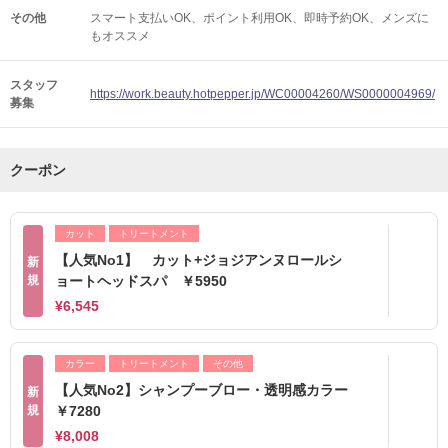
その他
スマート支払いOK
ポイント利用OK
即時予約OK
メンズに
もオススメ
スタッフ
https://work.beauty.hotpepper.jp/WC00004260/WS0000004969/
募集
クーポン
カット
トリートメント
【人気No1】 カット+ジョジアンヌロールシ
新
規
ョートヘッドスパ ￥5950
¥6,545
カラー
トリートメント
その他
【人気No2】シャンプーブロー・透明感カラー
新
規
￥7280
¥8,008