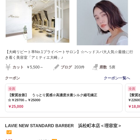
【大崎リピート率No.1プライベートサロン】☆ヘッドスパ大人気☆最後に行
き着く美容室「アミティエ大崎」♪
カット
￥5,500～
ブログ
203件
席数
5席
クーポン
クーポン一覧へ
全員
全員
【髪質改善】 うっとり質感☆高濃度水素シルク縮毛矯正
【髪質
☆￥29700→￥25000
￥2260
￥25,000
￥18,0
LAVIE NEW STANDARD BARBER 浜松町本店＜理容室＞