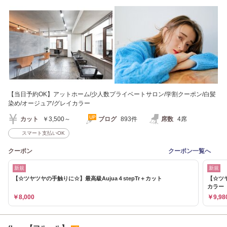
【当日予約OK】アットホーム/少人数プライベートサロン/学割クーポン/白髪
染め/オージュア/グレイカラー
カット
￥3,500～
ブログ
893件
席数
4席
スマート支払いOK
クーポン
クーポン一覧へ
新規
新規
【☆ツヤツヤの手触りに☆】最高級Aujua４stepTr＋カット
【☆ツヤ
カラー
￥8,000
￥9,98