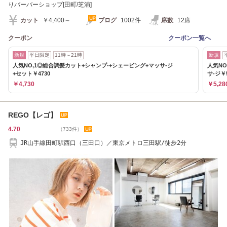
りバーバーショップ[田町/芝浦]
カット
￥4,400～
ブログ
1002件
席数
12席
クーポン
クーポン一覧へ
新規
平日限定
11時～21時
新規
人気NO,1◎総合調髪カット+シャンプ-+シェービング+マッサ-ジ
人気NO
+セット￥4730
サ-ジ￥5
￥4,730
￥5,28
REGO【レゴ】
4.70
（733件）
JR山手線田町駅西口（三田口）／東京メトロ三田駅/徒歩2分