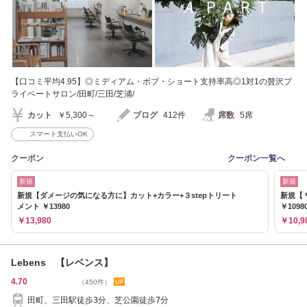
【口コミ平均4.95】◎ミディアム・ボブ・ショート支持率高◎1対1の贅沢プ
ライベートサロン/田町/三田/芝浦/
カット
￥5,300～
ブログ
412件
席数
5席
スマート支払いOK
クーポン
クーポン一覧へ
新規
新規
新規【ダメージの気になる方に】カット+カラー+３stepトリート
新規【
メント ￥13980
￥1098
￥13,980
￥10,9
Lebens 【レベンス】
4.70
（450件）
田町、三田駅徒歩3分、芝公園徒歩7分