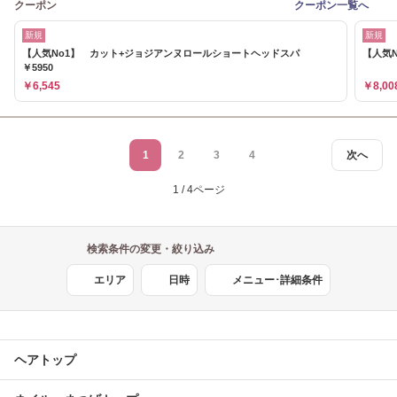
クーポン
クーポン一覧へ
新規
新規
【人気No1】 カット+ジョジアンヌロールショートヘッドスパ
【人気
￥5950
￥6,545
￥8,00
1
2
3
4
次へ
1 / 4ページ
検索条件の変更・絞り込み
エリア
日時
メニュー･詳細条件
ヘアトップ