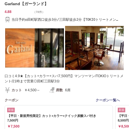
Garland【ガーランド】
4.88
（78件）
当日予約◎田町駅西口徒歩3分/三田駅徒歩2分【TOKIOトリートメン
ト/COTA取扱◎】
口コミ4.9★【カット+カラー+スパ7,500円】マンツーマン/TOKIOトリートメ
ント/21時まで営業◎田町三田駅3分
カット
￥4,500～
席数
6席
クーポン
クーポン一覧へ
新規
新規
【平日・新規男性限定】カット+カラー+クイック炭酸スパ付き
【平日・
7,500円
8,500円
￥7,500
￥8,50