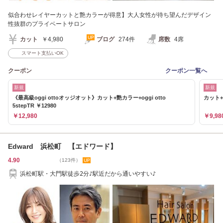
似合わせレイヤーカットと艶カラーが得意】大人女性が待ち望んだデザイン
性抜群のプライベートサロン
カット
￥4,980
ブログ
274件
席数
4席
スマート支払いOK
クーポン
クーポン一覧へ
新規
新規
《最高級oggi ottoオッジオット》カット+艶カラー+oggi otto
カット+
5stepTR ￥12980
￥12,980
￥9,98
Edward 浜松町 【エドワード】
4.90
（123件）
浜松町駅・大門駅徒歩2分♪駅近だから通いやすい♪