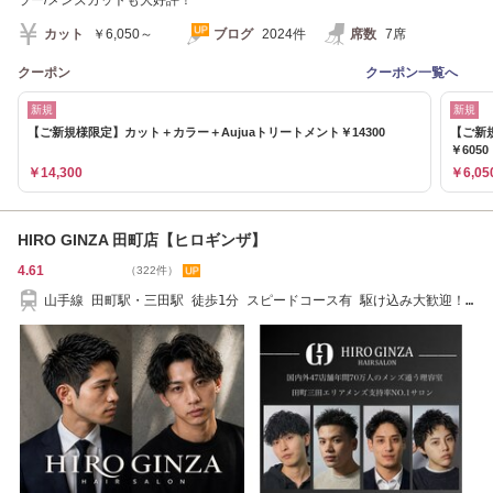
カット
￥6,050～
ブログ
2024件
席数
7席
クーポン
クーポン一覧へ
新規
新規
【ご新規様限定】カット＋カラー＋Aujuaトリートメント￥14300
【ご新
￥6050
￥14,300
￥6,05
HIRO GINZA 田町店【ヒロギンザ】
4.61
（322件）
山手線 田町駅・三田駅 徒歩1分 スピードコース有 駆け込み大歓迎！
年中無休サロン！