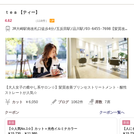
ｔｅａ 【ティー】
4.62
（118件）
JR大崎駅南改札口徒歩4分/五反田駅/品川駅/03-6455-7698【髪質改善
トリートメント】
【大人女子の癒やし系サロン☆】髪質改善プリンセストリートメント・酸性
ストレートが人気☆
カット
￥6,050
ブログ
1062件
席数
7席
クーポン
クーポン一覧へ
新規
新規
【☆人気No.1☆】カット＋光色イルミナカラー
【人に
￥15,730→￥11,980
￥15,7