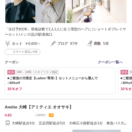
「当日予約OK」骨格診断で1人1人に合う理想のヘアに./ショートボブ/レイヤ
ーカット/メンズ/品川駅港南口
カット
￥6,600～
ブログ
97件
席数
5席
スマート支払いOK
クーポン
クーポン一覧へ
新規
9時～18時
スタイリスト指定
新規
■ご新規の方限定【Ladies’ 専用♪】セットメニューから選んで
■ご新規
♪30%off
♪30%of
30％オフ
30％
Amitie 大崎【アミティエ オオサキ】
4.82
（185件）
大崎駅徒歩5分 五反田駅徒歩5分 大崎広小路駅徒歩1分 東急バス大
崎警察署前徒歩1分