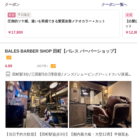
クーポン
クーポン一覧へ
新規
平日限定
全員
圧倒的ツヤ感。違いを実感できる髪質改善メテオカラー＋カット
【白髪
ット
￥17,900
￥12,9
BALES BARBER SHOP 田町【バレス バーバーショップ】
4.89
（927件）
田町駅3分/三田駅5分[理容室/メンズ/シェービング/ヘッドスパ/床屋/
田町/芝浦/三田]
【当日予約大歓迎】【田町駅徒歩3分】【都内最大級・大型12席】半個室あ