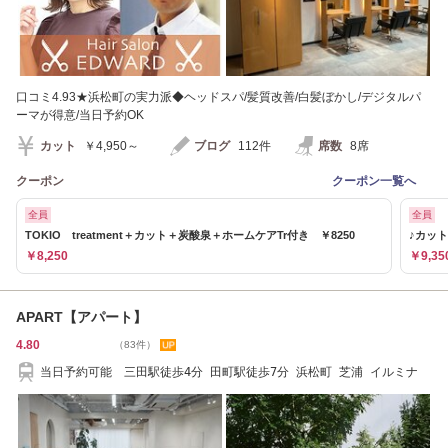
口コミ4.93★浜松町の実力派◆ヘッドスパ/髪質改善/白髪ぼかし/デジタルパ
ーマが得意/当日予約OK
カット
￥4,950～
ブログ
112件
席数
8席
クーポン
クーポン一覧へ
全員
全員
TOKIO treatment＋カット＋炭酸泉＋ホームケアTr付き ￥8250
♪カット
￥8,250
￥9,35
APART【アパート】
4.80
（83件）
当日予約可能 三田駅徒歩4分 田町駅徒歩7分 浜松町 芝浦 イルミナ