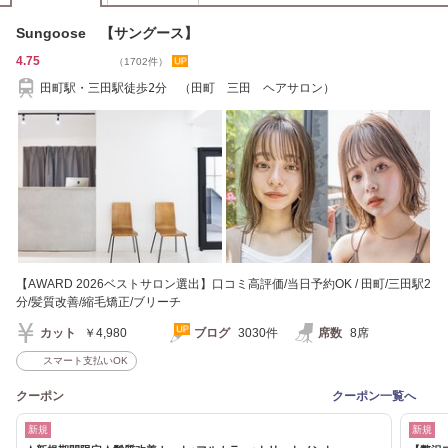
Sungoose 【サングース】
4.75
（1702件）
田町駅・三田駅徒歩2分 （田町 三田 ヘアサロン）
【AWARD 2026ベストサロン選出】口コミ高評価/当日予約OK / 田町/三田駅2
分/髪質改善/縮毛矯正/ブリーチ
カット
￥4,980
ブログ
3030件
席数
8席
スマート支払いOK
クーポン
クーポン一覧へ
新規
新規