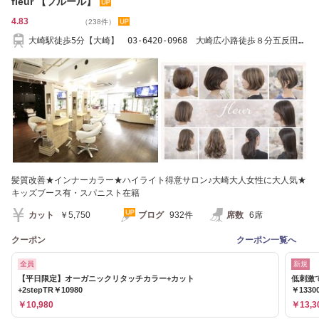
fleur 【フルール】
4.83
（238件）
大崎駅徒歩5分【大崎】 03-6420-0968 大崎広小路徒歩８分五反田大
井町15分大崎fleur
髪質改善★インナーカラー★ハイライト得意サロン♪大崎大人女性に大人気★
キッズブース有・スパニスト在籍
カット
￥5,750
ブログ
932件
席数
6席
クーポン
クーポン一覧へ
全員
新規
【平日限定】オーガニックリタッチカラー+カット
低刺激
+2stepTR￥10980
￥1330
￥10,980
￥13,3