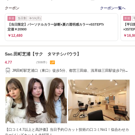
クーポン
クーポン一覧へ
新規
当日割
8/10(月)
新規
【当日限定】パーソナルカラー診断×夏の透明感カラー×5STEPTr
【平日
定価￥20900
×3STE
￥12,480
￥16,9
Sac.田町芝浦【サク タマチシバウラ】
4.77
（508件）
JR田町駅芝浦口（東口）徒歩5分、都営三田線、浅草線三田駅徒歩7分
「田町美容院」
【口コミ4.7以上と高評価】当日予約◎カット技術の口コミNo1！似合わせカ
ラー/メンズカットも大好評！