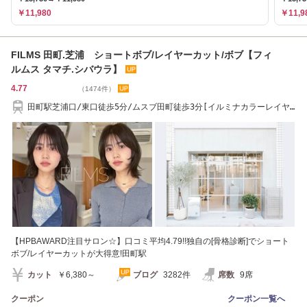
￥11,980
￥11,9
FILMS 田町.芝浦 ショートボブ/レイヤーカット/ボブ【フィ
ルムス タマチ.シバウラ】
4.77
（1474件）
田町駅芝浦口/東口徒歩5分/ムスブ田町徒歩3分[イルミナカラーレイヤ
ーカットショート]
【HPBAWARD注目サロン☆】口コミ平均4.79!!独自の[骨格診断]でショート
ボブ/レイヤーカットが大得意!田町駅
カット
￥6,380～
ブログ
3282件
席数
9席
クーポン
クーポン一覧へ