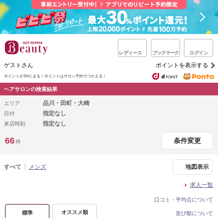
レディース
ブックマーク
ログイン
ゲストさん
ポイントを表示する
ポイントが1%たまる！
ポイントはサロン予約でつかえる！
ヘアサロンの検索結果
品川・田町・大崎
エリア
指定なし
日付
指定なし
来店時刻
66
条件変更
件
すべて
メンズ
地図表示
求人一覧
口コミ・平均点について
オススメ順
標準
並び順について