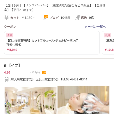
【当日予約】【メンズバーバー】【東京の理容室ならヒロ銀座】 【全席個
室】【平日21時まで】
カット
￥4,180～
ブログ
1048件
席数
9席
クーポン
クーポン一覧へ
全員
全員
【口コミ投稿特典】カットフルコース+ジェルピーリング
【夏限
7590→5940
￥5,940
￥10,3
if 【イフ】
4.90
（137件）
JR大崎駅徒歩2分 五反田駅徒歩5分 TEL03-6431-8344