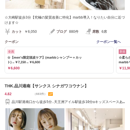
☆大崎駅徒歩3分【究極の髪質改善に特化】marbb導入！なりたい自分に近づ
けます☆
カット
￥6,050
ブログ
880件
席数
6席
クーポン
クーポン一覧へ
全員
新規
☆【men's限定頭皮ケア】(marbbシャンプー＋カッ
☆柔ら
ト)→￥7,150→￥6,600
marbb
￥6,600
￥11,9
THK.品川港南【サンクス シナガワコウナン】
4.82
（683件）
品川駅港南口から徒歩5分.天王洲アイル駅徒歩10分◎キッズスペースあ
り[THK.品川駅]