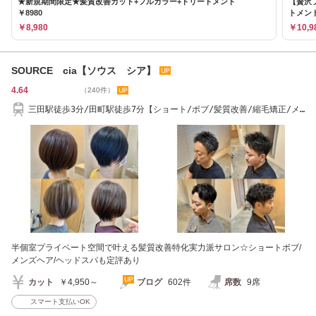
★新規期間限定★髪質改善カット+フルカラー+トリートメント
【贅沢
￥8980
トメント
￥8,980
￥10,9
SOURCE cia【ソウス シア】
4.64
（240件）
三田駅徒歩3分/田町駅徒歩7分【ショート/ボブ/髪質改善/縮毛矯正/メ
ンズパーマ】
半個室プライベート空間で叶える髪質改善特化実力派サロン☆ショートボブ/
メンズヘア/ヘッドスパも定評あり
カット
￥4,950～
ブログ
602件
席数
9席
スマート支払いOK