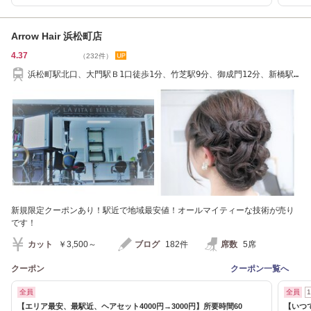
Arrow Hair 浜松町店
4.37
（232件）
浜松町駅北口、大門駅Ｂ1口徒歩1分、竹芝駅9分、御成門12分、新橋駅
15分、芝公園11分
新規限定クーポンあり！駅近で地域最安値！オールマイティーな技術が売り
です！
カット
￥3,500～
ブログ
182件
席数
5席
クーポン
クーポン一覧へ
全員
全員
【エリア最安、最駅近、ヘアセット4000円→3000円】所要時間60
【いつ