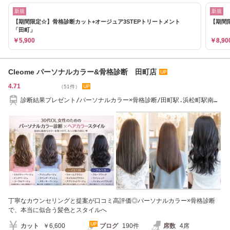
新規
新規
【期間限定☆】骨格診断カット+オージュア3STEPトリートメント
【期間
「田町」
￥5,900
￥8,90
Cleome パーソナルカラー&骨格診断 田町店
4.71
（51件）
診断結果プレゼント/パーソナルカラー×骨格診断/田町駅.浜松町駅南口
徒歩10分/芝公園
丁寧なカウンセリングと提案が口コミ高評価◎パーソナルカラー×骨格診断
で、本当に似合う髪色とスタイルへ
カット
￥6,600
ブログ
190件
席数
4席