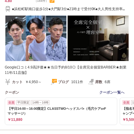
4.80
（184件）
◆浜松町駅南口徒歩1分◆大門駅3分◆21時まで受付OK◆大人男性支持率
No.1<理容室>
Google口コミ4.9高評価★★当日予約8/10◎【全席完全個室BARBER★創業
11年/11店舗】
カット
￥4,950～
ブログ
1011件
席数
6席
クーポン
クーポン一覧へ
全員
平日限定
14時～16時
全員
【平日14:00～16:00限定】CLASSTWOヘッドスパ+（毛穴ケアorF
【指名不
マッサージ）
ャンプ
￥11,880
￥5,50