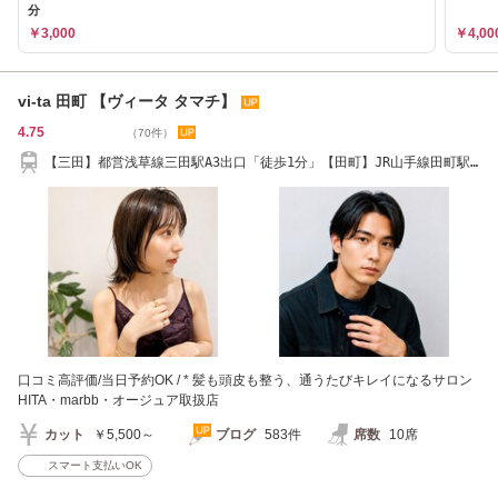
分
￥3,000
￥4,00
vi-ta 田町 【ヴィータ タマチ】
4.75
（70件）
【三田】都営浅草線三田駅A3出口「徒歩1分」【田町】JR山手線田町駅
(西口) 徒歩2分
口コミ高評価/当日予約OK / * 髪も頭皮も整う、通うたびキレイになるサロン
HITA・marbb・オージュア取扱店
カット
￥5,500～
ブログ
583件
席数
10席
スマート支払いOK