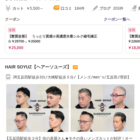
カット
￥5,500～
口コミ
184件
ブログ
203件
クーポン
クーポン一覧へ
全員
全員
【髪質改善】 うっとり質感☆高濃度水素シルク縮毛矯正
【髪質
☆￥29700→￥25000
￥2260
￥25,000
￥18,0
HAIR SOYUZ【ヘアーソユーズ】
JR五反田駅徒歩3分/大崎駅徒歩５分/【メンズ/men's/五反田/理容】
【五反田駅徒歩３分】街の床屋さん★モチの良いメンズカットが好評！オー