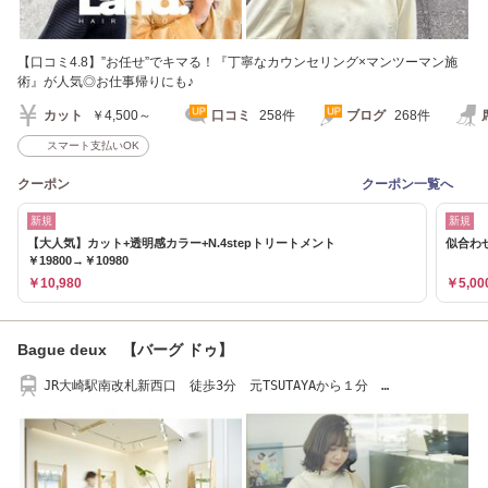
【口コミ4.8】”お任せ”でキマる！『丁寧なカウンセリング×マンツーマン施
術』が人気◎お仕事帰りにも♪
カット
￥4,500～
口コミ
258件
ブログ
268件
スマート支払いOK
クーポン
クーポン一覧へ
新規
新規
【大人気】カット+透明感カラー+N.4stepトリートメント
似合わ
￥19800→￥10980
￥10,980
￥5,00
Bague deux 【バーグ ドゥ】
JR大崎駅南改札新西口 徒歩3分 元TSUTAYAから１分
0364170755