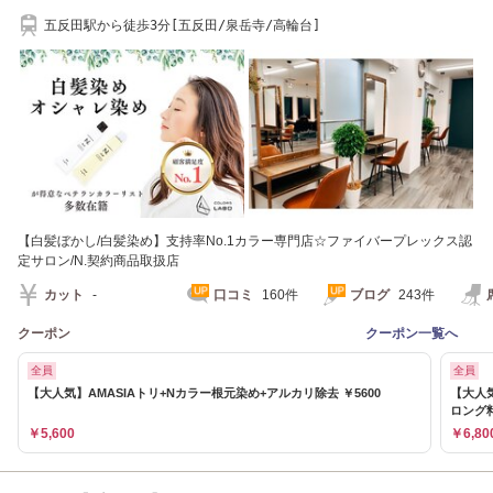
五反田駅から徒歩3分[五反田/泉岳寺/高輪台]
【白髪ぼかし/白髪染め】支持率No.1カラー専門店☆ファイバープレックス認
定サロン/N.契約商品取扱店
カット
-
口コミ
160件
ブログ
243件
クーポン
クーポン一覧へ
全員
全員
【大人気】AMASIAトリ+Nカラー根元染め+アルカリ除去 ￥5600
【大人気
ロング
￥5,600
￥6,80