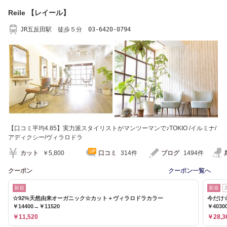
Reile 【レイール】
JR五反田駅 徒歩５分 03-6420-0794
【口コミ平均4.85】実力派スタイリストがマンツーマンで♪TOKIO /イルミナ/
アディクシー/ヴィラロドラ
カット
￥5,800
口コミ
314件
ブログ
1494件
クーポン
クーポン一覧へ
新規
新規
☆92%天然由来オーガニック☆カット＋ヴィラロドラカラー
今だけ
￥14400→￥11520
￥4030
￥11,520
￥28,3