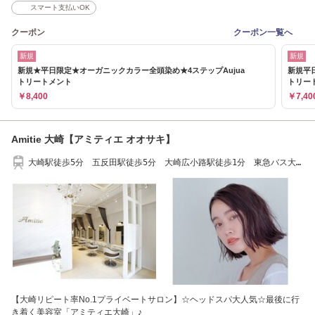
スマート支払いOK
クーポン
クーポン一覧へ
新規
新規
新規★平日限定★オーガニックカラー全頭染め★4ステップAujua
新規平
トリートメント
トリー
￥8,400
￥7,40
Amitie 大崎【アミティエ オオサキ】
大崎駅徒歩5分 五反田駅徒歩5分 大崎広小路駅徒歩1分 東急バス大
崎警察署前徒歩1分
【大崎リピート率No.1プライベートサロン】☆ヘッドスパ大人気☆最後に行
き着く美容室「アミティエ大崎」♪