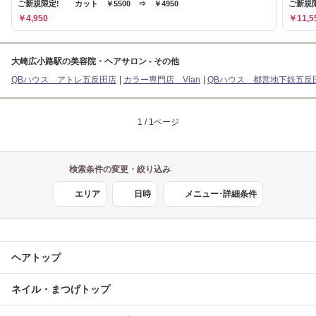
ご新規限定! カット ￥5500 ⇒ ￥4950
ご新規限
￥4,950
￥11,5
大崎広小路駅の美容院・ヘアサロン - その他
QBハウス アトレ五反田店
カラー専門店 Vian
QBハウス 都営地下鉄五反
1 / 1ページ
検索条件の変更・絞り込み
エリア
日時
メニュー･詳細条件
ヘアトップ
ネイル・まつげトップ