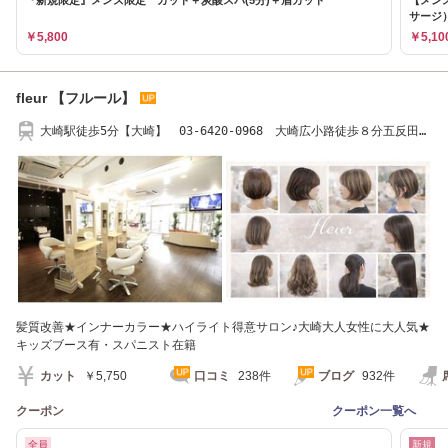
サージ
￥5,800
￥5,10
fleur 【フルール】
大崎駅徒歩5分【大崎】 03-6420-0968 大崎広小路徒歩８分五反田大
井町15分大崎fleur
髪質改善★インナーカラー★ハイライト得意サロン♪大崎大人女性に大人気★
キッズブース有・スパニスト在籍
カット
￥5,750
口コミ
238件
ブログ
932件
クーポン
クーポン一覧へ
全員
新規