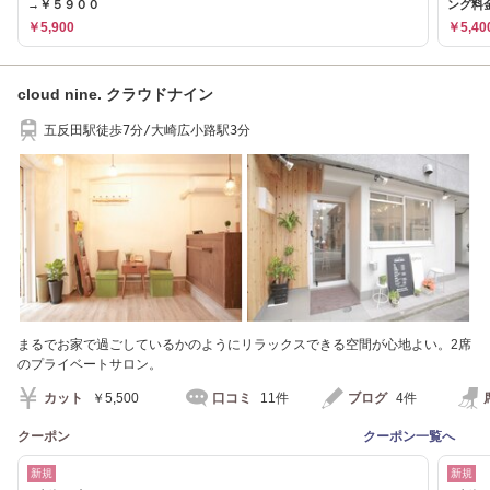
→￥５９００
ング料
￥5,900
￥5,40
cloud nine. クラウドナイン
五反田駅徒歩7分/大崎広小路駅3分
まるでお家で過ごしているかのようにリラックスできる空間が心地よい。2席
のプライベートサロン。
カット
￥5,500
口コミ
11件
ブログ
4件
クーポン
クーポン一覧へ
新規
新規