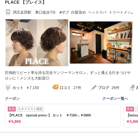
PLACE 【プレイス】
JR五反田駅 東口徒歩7分 #ボブ 白髪染め ヘッドスパ トリートメン
ト メンズ
圧倒的リピート率を誇る完全マンツーマンサロン。ずっと通える行きつけサ
ロンに！メンズも大歓迎◎
カット
￥7,150
口コミ
27件
ブログ
26件
クーポン
クーポン一覧へ
新規
スタイリスト指定
新規
【PLACE special price♪】 カット ￥7150→￥5900
【kei
￥5,900
￥5,90