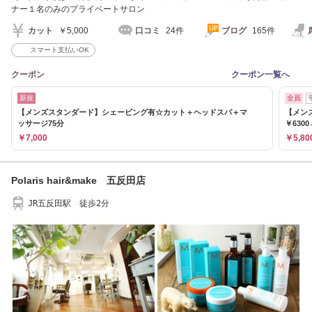
ナー１名のみのプライベートサロン
カット
￥5,000
口コミ
24件
ブログ
165件
スマート支払いOK
クーポン
クーポン一覧へ
新規
全員
【メンズスタンダード】シェービング有☆カット＋ヘッドスパ＋マ
【メン
ッサージ75分
￥630
￥7,000
￥5,80
Polaris hair&make 五反田店
JR五反田駅 徒歩2分