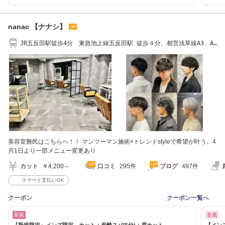
nanac 【ナナシ】
JR五反田駅徒歩4分 東急池上線五反田駅 徒歩４分、都営浅草線A3、A
４出口 徒歩４分
美容室難民はこちらへ！！ マンツーマン施術×トレンドstyleで希望が叶う。4
月1日より一部メニュー変更あり
カット
￥4,200～
口コミ
295件
ブログ
497件
スマート支払いOK
クーポン
クーポン一覧へ
新規
全員
『新規限定』メンズ限定 カット＋炭酸スパ(5分)＋眉カット
【メン