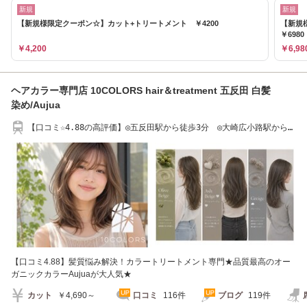
新規
新規
【新規様限定クーポン☆】カット+トリートメント ￥4200
【新規
￥6980
￥4,200
￥6,98
ヘアカラー専門店 10COLORS hair＆treatment 五反田 白髪
染め/Aujua
【口コミ☆4.88の高評価】◎五反田駅から徒歩3分 ◎大崎広小路駅から徒
歩2分
【口コミ4.88】髪質悩み解決！カラートリートメント専門★品質最高のオー
ガニックカラーAujuaが大人気★
カット
￥4,690～
口コミ
116件
ブログ
119件