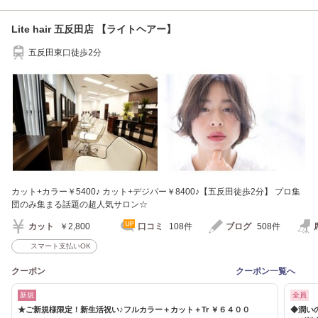
Lite hair 五反田店 【ライトヘアー】
五反田東口徒歩2分
カット+カラー￥5400♪ カット+デジパー￥8400♪【五反田徒歩2分】 プロ集
団のみ集まる話題の超人気サロン☆
カット
￥2,800
口コミ
108件
ブログ
508件
スマート支払いOK
クーポン
クーポン一覧へ
新規
全員
★ご新規様限定！新生活祝い♪フルカラー＋カット＋Tr ￥６４００
◆潤い