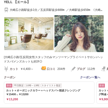
YELL 【エール】
大崎広小路駅徒歩1分／五反田駅徒歩600m ／大崎駅徒歩650m 《大崎広
小路/五反田》
[大崎広小路/五反田]女性スタッフのみマンツーマンプライベートサロン♪ヘッ
ドスパ/メンズカットも好評◎
カット
￥4,400～
口コミ
204件
ブログ
112件
クーポン
クーポン一覧へ
新規
平日限定
10時～13時
スタイリスト指定
新規
カット＋オーガニックカラー＋ヘッドスパ＋頭皮クレンジング
カット
￥15400→￥13200
グ料金＋
￥13,200
￥9,90