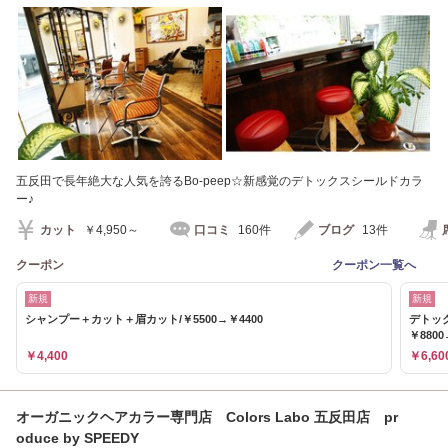
五反田で長年絶大な人気を誇るBo-peep☆新感覚のデトックスシールドカラ
ー♪
カット
￥4,950～
口コミ
160件
ブログ
13件
クーポン
クーポン一覧へ
新規
新規
シャンプー＋カット＋眉カット/￥5500→￥4400
デトッ
￥8800
￥4,400
￥6,60
オーガニックヘアカラー専門店 Colors Labo 五反田店 pr
oduce by SPEEDY