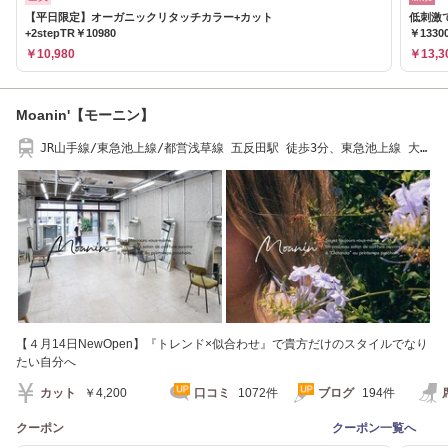
【平日限定】オーガニックリタッチカラー+カット
低刺激
+2stepTR￥10980
￥1330
￥10,980
￥13,3
Moanin'【モーニン】
JR山手線/東急池上線/都営浅草線 五反田駅 徒歩3分、東急池上線 大崎
広小路駅 徒歩3分
【４月14日NewOpen】『トレンド×似合わせ』で貴方だけのスタイルでなり
たい自分へ
カット
￥4,200
口コミ
1072件
ブログ
194件
クーポン
クーポン一覧へ