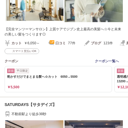
【完全マンツーマンサロン】上質ケアでジブン史上最高の美髪へ☆今と未来
の美しい髪をつくります◎
カット
￥6,050～
口コミ
77件
ブログ
123件
スマート支払いOK
クーポン
クーポン一覧へ
新規
平日限定
新規
乾かすだけでまとまる髪へ☆カット 6050→5500
透明感
13200→
￥5,500
￥12,1
SATURDAYS【サタデイズ】
不動前駅より徒歩30秒