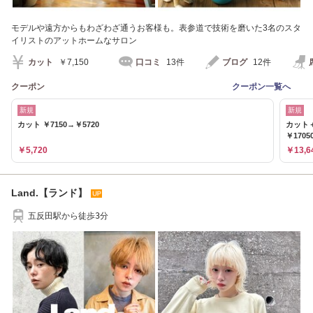
モデルや遠方からもわざわざ通うお客様も。表参道で技術を磨いた3名のスタ
イリストのアットホームなサロン
カット
￥7,150
口コミ
13件
ブログ
12件
クーポン
クーポン一覧へ
新規
新規
カット ￥7150→￥5720
カット
￥1705
￥5,720
￥13,6
Land.【ランド】
五反田駅から徒歩3分