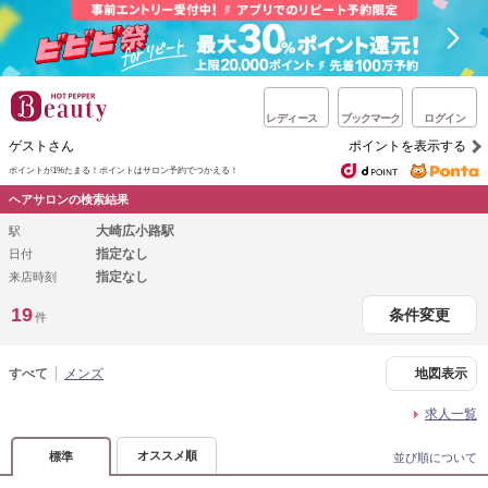
レディース
ブックマーク
ログイン
ゲストさん
ポイントを表示する
ポイントが1%たまる！
ポイントはサロン予約でつかえる！
ヘアサロンの検索結果
大崎広小路駅
駅
指定なし
日付
指定なし
来店時刻
19
条件変更
件
すべて
メンズ
地図表示
求人一覧
オススメ順
標準
並び順について