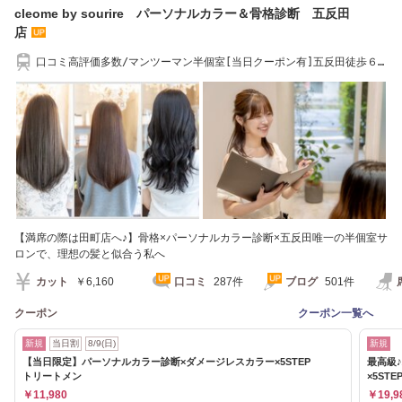
cleome by sourire パーソナルカラー＆骨格診断 五反田
店
口コミ高評価多数/マンツーマン半個室[当日クーポン有]五反田徒歩６
分/大崎広小路４分
【満席の際は田町店へ♪】骨格×パーソナルカラー診断×五反田唯一の半個室サ
ロンで、理想の髪と似合う私へ
カット
￥6,160
口コミ
287件
ブログ
501件
クーポン
クーポン一覧へ
新規
当日割
8/9(日)
新規
【当日限定】パーソナルカラー診断×ダメージレスカラー×5STEP
最高級
トリートメン
×5STEP
￥11,980
￥19,9