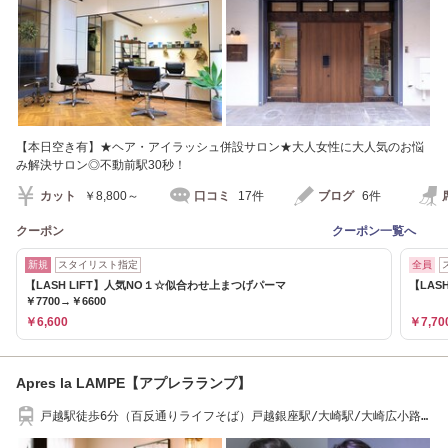
【本日空き有】★ヘア・アイラッシュ併設サロン★大人女性に大人気のお悩
み解決サロン◎不動前駅30秒！
カット
￥8,800～
口コミ
17件
ブログ
6件
クーポン
クーポン一覧へ
新規
スタイリスト指定
全員
【LASH LIFT】人気NO１☆似合わせ上まつげパーマ
【LAS
￥7700→￥6600
￥6,600
￥7,70
Apres la LAMPE【アプレラランプ】
戸越駅徒歩6分（百反通りライフそば）戸越銀座駅/大崎駅/大崎広小路
駅/大人ショート