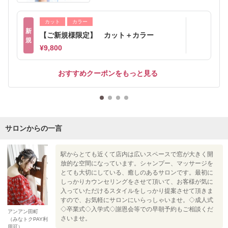
カット
カラー
新
【ご新規様限定】 カット＋カラー
規
¥9,800
おすすめクーポンをもっと見る
サロンからの一言
駅からとても近くて店内は広いスペースで窓が大きく開
放的な空間になっています。シャンプー、マッサージを
とても大切にしている、癒しのあるサロンです。最初に
しっかりカウンセリングをさせて頂いて、お客様が気に
入っていただけるスタイルをしっかり提案させて頂きま
すので、お気軽にサロンにいらっしゃいませ。◇成人式
◇卒業式◇入学式◇謝恩会等での早朝予約もご相談くだ
アンアン田町
さいませ。
（みなトクPAY利
用可）