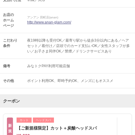
支払い方法
Visa／JCB
お店の
アンアン 田町店(anan)
ホーム
http://www.anan-glam.com/
ページ
こだわり
夜19時以降も受付OK／最寄り駅から徒歩3分以内にある／ヘア
条件
セット／着付け／店頭でのカード支払いOK／女性スタッフが多
い／お子さま同伴OK／禁煙／ドリンクサービスあり
備考
みなトクPAY利用可能店舗
その他
ポイント利用OK
即時予約OK
メンズにもオススメ
クーポン
カット
ヘッドスパ
新
【ご新規様限定】カット＋炭酸ヘッドスパ
規