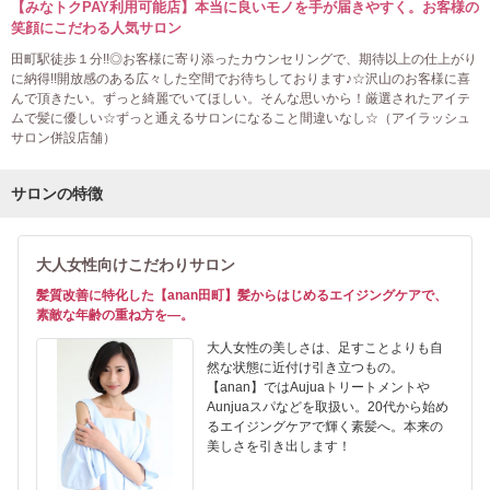
【みなトクPAY利用可能店】本当に良いモノを手が届きやすく。お客様の
笑顔にこだわる人気サロン
田町駅徒歩１分!!◎お客様に寄り添ったカウンセリングで、期待以上の仕上がり
に納得!!開放感のある広々した空間でお待ちしております♪☆沢山のお客様に喜
んで頂きたい。ずっと綺麗でいてほしい。そんな思いから！厳選されたアイテ
ムで髪に優しい☆ずっと通えるサロンになること間違いなし☆（アイラッシュ
サロン併設店舗）
サロンの特徴
大人女性向けこだわりサロン
髪質改善に特化した【anan田町】髪からはじめるエイジングケアで、
素敵な年齢の重ね方を―。
大人女性の美しさは、足すことよりも自
然な状態に近付け引き立つもの。
【anan】ではAujuaトリートメントや
Aunjuaスパなどを取扱い。20代から始め
るエイジングケアで輝く素髪へ。本来の
美しさを引き出します！