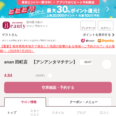
国内最大級の
サロン予約サイト
ブックマーク
ログイン
ゲストさん
ポイントを表示する
ポイントが1%たまる！
ポイントはサロン予約でつかえる！
【重要】熊本県熊本地方で発生した地震の影響のある地域へご予約されているお客
様へ（2026年7月28日）
anan 田町店 【アンアンタマチテン】
MAP
4.84
（202件）
空席確認・予約する
クーポン・メニュー
サロン情報
スタイ
トップ
スタイル
ブログ
口コミ
リスト