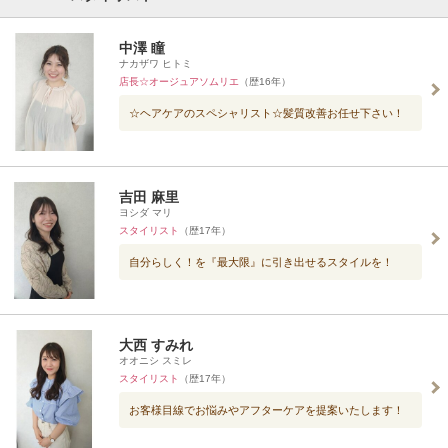
中澤 瞳
ナカザワ ヒトミ
店長☆オージュアソムリエ
（歴16年）
☆ヘアケアのスペシャリスト☆髪質改善お任せ下さい！
吉田 麻里
ヨシダ マリ
スタイリスト
（歴17年）
自分らしく！を『最大限』に引き出せるスタイルを！
大西 すみれ
オオニシ スミレ
スタイリスト
（歴17年）
お客様目線でお悩みやアフターケアを提案いたします！