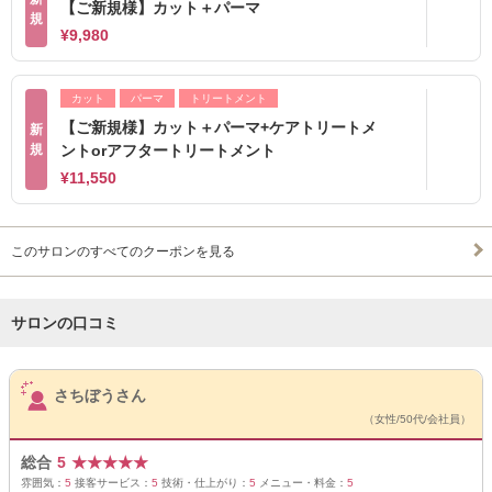
【ご新規様】カット＋パーマ
規
¥9,980
カット
パーマ
トリートメント
【ご新規様】カット＋パーマ+ケアトリートメ
新
規
ントorアフタートリートメント
¥11,550
このサロンのすべてのクーポンを見る
サロンの口コミ
サロンPick Up
さちぼうさん
（女性/50代/会社員）
総合
5
★
★
★
★
★
雰囲気：
5
接客サービス：
5
技術・仕上がり：
5
メニュー・料金：
5