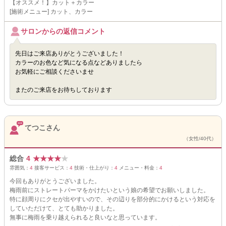
【オススメ！】カット＋カラー
[施術メニュー] カット、カラー
サロンからの返信コメント
先日はご来店ありがとうございました！
カラーのお色など気になる点などありましたら
お気軽にご相談くださいませ
またのご来店をお待ちしております
てつこさん
（女性/40代）
総合
4
★
★
★
★
★
雰囲気：
4
接客サービス：
4
技術・仕上がり：
4
メニュー・料金：
4
今回もありがとうございました。
梅雨前にストレートパーマをかけたいという娘の希望でお願いしました。
特に顔周りにクセが出やすいので、その辺りを部分的にかけるという対応を
していただけて、とても助かりました。
無事に梅雨を乗り越えられると良いなと思っています。