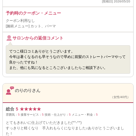
[投稿日] 2026/05/20
予約時のクーポン・メニュー
クーポン利用なし
[施術メニュー] カット、パーマ
サロンからの返信コメント
てつこ様口コミありがとうございます。
今年は暑くなるのも早そうなので早めに前髪のストレートパーマやって
良かったですね！
また、他にも気になるところございましたらご相談下さい。
のりのりさん
（女性/40代）
総合
5
★
★
★
★
★
雰囲気：
5
接客サービス：
5
技術・仕上がり：
5
メニュー・料金：
5
とてもきれいに仕上げていただきました(*^-^*)
すっきりと軽くなり 手入れもらくになりました♪ありがとうございまし
た！