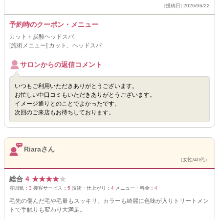
[投稿日] 2026/06/22
予約時のクーポン・メニュー
カット＋炭酸ヘッドスパ
[施術メニュー] カット、ヘッドスパ
サロンからの返信コメント
いつもご利用いただきありがとうございます。
お忙しい中口コミもいただきありがとうございます。
イメージ通りとのことでよかったです。
次回のご来店もお待ちしております。
Riaraさん
（女性/40代）
総合
4
★
★
★
★
★
雰囲気：
3
接客サービス：
5
技術・仕上がり：
4
メニュー・料金：
4
毛先の傷んだ毛や毛量もスッキリ。カラーも綺麗に色味が入りトリートメン
トで手触りも変わり大満足。