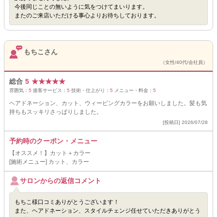
今後同じことの無いように気をつけてまいります。
またのご来店いただける事心よりお待ちしております。
もちこさん
（女性/40代/会社員）
総合
5
★
★
★
★
★
雰囲気：
5
接客サービス：
5
技術・仕上がり：
5
メニュー・料金：
5
ヘアドネーション、カット、ウィービングカラーをお願いしました。髪も気
持ちもスッキリさっぱりしました。
[投稿日] 2026/07/28
予約時のクーポン・メニュー
【オススメ！】カット＋カラー
[施術メニュー] カット、カラー
サロンからの返信コメント
もちこ様口コミありがとうございます！
また、ヘアドネーション、スタイルチェンジ任せていただきありがとう