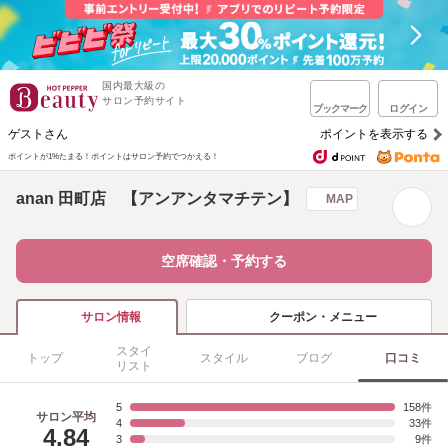
国内最大級の
サロン予約サイト
ブックマーク
ログイン
ゲストさん
ポイントを表示する
ポイントが1%たまる！
ポイントはサロン予約でつかえる！
anan 田町店 【アンアンタマチテン】
MAP
空席確認・予約する
クーポン・メニュー
サロン情報
スタイ
トップ
スタイル
ブログ
口コミ
リスト
5
158
サロン平均
4
33
4.84
3
9