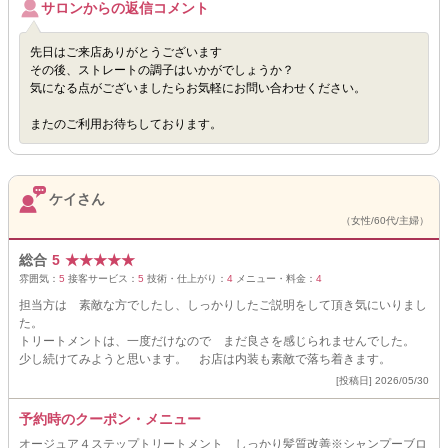
サロンからの返信コメント
先日はご来店ありがとうございます
その後、ストレートの調子はいかがでしょうか？
気になる点がございましたらお気軽にお問い合わせください。
またのご利用お待ちしております。
ケイさん
（女性/60代/主婦）
総合
5
★
★
★
★
★
雰囲気：
5
接客サービス：
5
技術・仕上がり：
4
メニュー・料金：
4
担当方は 素敵な方でしたし、しっかりしたご説明をして頂き気にいりまし
た。
トリートメントは、一度だけなので まだ良さを感じられませんでした。
少し続けてみようと思います。 お店は内装も素敵で落ち着きます。
[投稿日] 2026/05/30
予約時のクーポン・メニュー
オージュア４ステップトリートメント しっかり髪質改善※シャンプーブロ