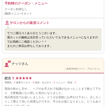
予約時のクーポン・メニュー
クーポン利用なし
[施術メニュー] カット
サロンからの返信コメント
てつこ様口コミありがとうございます。
眉カットの施術は当日言っていただいてもできるメニューになりますの
でお気軽にご相談ください＾＾
またのご来店お待ちしております。
ナッツさん
（女性/50代/パート・アルバイト）
総合
5
★
★
★
★
★
雰囲気：
5
接客サービス：
5
技術・仕上がり：
5
メニュー・料金：
5
普段の乾かし方や、、ヘアのお手入れで知識がなかったことまで教えて下さ
り、大変勉強になり得した気分になりました。
地元商店街でお会いしましたら、どうぞお気軽にお声がけ下さい。少しカッ
トして整えて頂いた程度なのですが、手入れが楽になりました。どうもあり
がとうございました。