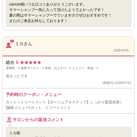
cancer様いつも口コミありがとうございます。
サマーシャンプー気に入って頂けたようでよかったです！
夏の間はサマーシャンプーでていますのでぜひおすすめです！
またのご来店お待ちしております！
ミカさん
（女性/50代）
総合
5
★
★
★
★
★
雰囲気：
5
接客サービス：
5
技術・仕上がり：
5
メニュー・料金：
5
良かったです
[投稿日] 2026/07/19
予約時のクーポン・メニュー
カット＋トリートメント【オージュア４ステップ】しっかり髪質改善♪
[施術メニュー] カット、トリートメント
サロンからの返信コメント
ミカ様