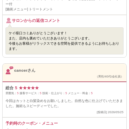
ー付
[施術メニュー] トリートメント
サロンからの返信コメント
ケイ様口コミありがとうございます！
また、店内も褒めていただきありがとうございます。
今後もお客様がリラックスできる空間を提供できるようにお待ちしおり
ます。
cancerさん
（男性/40代/会社員）
総合
5
★
★
★
★
★
雰囲気：
5
接客サービス：
5
技術・仕上がり：
5
メニュー・料金：
5
今回はカットと白髪染めをお願いしました。自然な色に仕上げていただきま
した。施術もスピーディーでした。
[投稿日] 2026/05/25
予約時のクーポン・メニュー