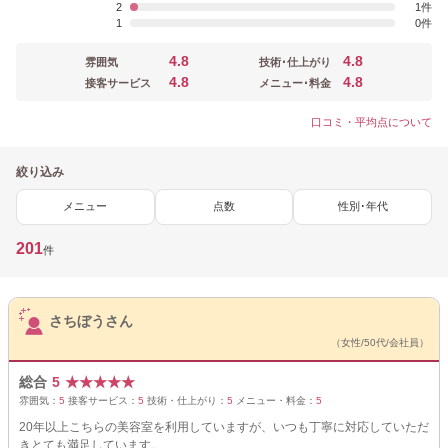
2
1
1
0
4.8
4.8
雰囲気
技術･仕上がり
4.8
4.8
接客サービス
メニュー･料金
口コミ・平均点について
絞り込み
メニュー
点数
性別･年代
201
件
サロンPick Up
さちぼうさん
（女性/50代/会社員）
総合
5
★
★
★
★
★
雰囲気：
5
接客サービス：
5
技術・仕上がり：
5
メニュー・料金：
5
20年以上こちらの美容室を利用していますが、いつも丁寧に対応していただ
きとても満足しています。