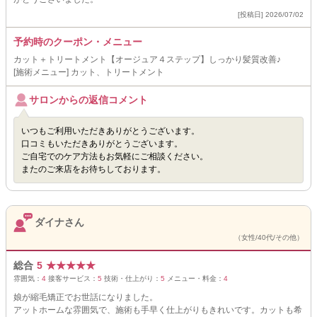
[投稿日] 2026/07/02
予約時のクーポン・メニュー
カット＋トリートメント【オージュア４ステップ】しっかり髪質改善♪
[施術メニュー] カット、トリートメント
サロンからの返信コメント
いつもご利用いただきありがとうございます。
口コミもいただきありがとうございます。
ご自宅でのケア方法もお気軽にご相談ください。
またのご来店をお待ちしております。
ダイナさん
（女性/40代/その他）
総合
5
★
★
★
★
★
雰囲気：
4
接客サービス：
5
技術・仕上がり：
5
メニュー・料金：
4
娘が縮毛矯正でお世話になりました。
アットホームな雰囲気で、施術も手早く仕上がりもきれいです。カットも希