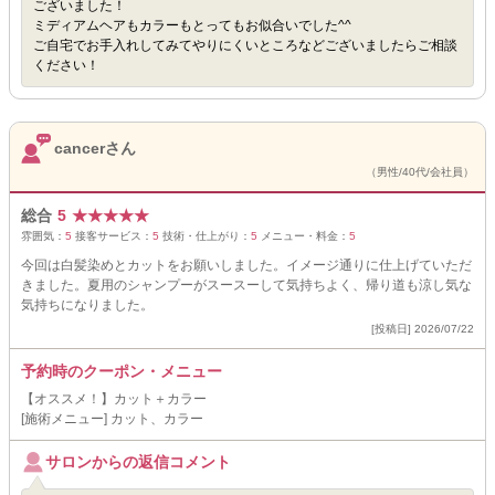
ございました！
ミディアムヘアもカラーもとってもお似合いでした^^
ご自宅でお手入れしてみてやりにくいところなどございましたらご相談
ください！
cancerさん
（男性/40代/会社員）
総合
5
★
★
★
★
★
雰囲気：
5
接客サービス：
5
技術・仕上がり：
5
メニュー・料金：
5
今回は白髪染めとカットをお願いしました。イメージ通りに仕上げていただ
きました。夏用のシャンプーがスースーして気持ちよく、帰り道も涼し気な
気持ちになりました。
[投稿日] 2026/07/22
予約時のクーポン・メニュー
【オススメ！】カット＋カラー
[施術メニュー] カット、カラー
サロンからの返信コメント