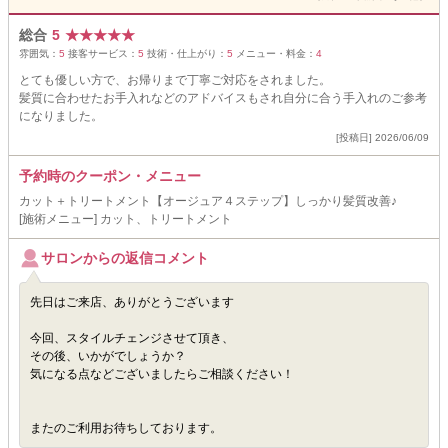
総合
5
★
★
★
★
★
雰囲気：
5
接客サービス：
5
技術・仕上がり：
5
メニュー・料金：
4
とても優しい方で、お帰りまで丁寧ご対応をされました。
髪質に合わせたお手入れなどのアドバイスもされ自分に合う手入れのご参考
になりました。
[投稿日] 2026/06/09
予約時のクーポン・メニュー
カット＋トリートメント【オージュア４ステップ】しっかり髪質改善♪
[施術メニュー] カット、トリートメント
サロンからの返信コメント
先日はご来店、ありがとうございます
今回、スタイルチェンジさせて頂き、
その後、いかがでしょうか？
気になる点などございましたらご相談ください！
またのご利用お待ちしております。