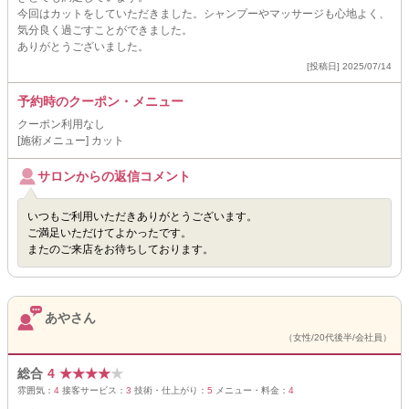
今回はカットをしていただきました。シャンプーやマッサージも心地よく、
気分良く過ごすことができました。
ありがとうございました。
[投稿日] 2025/07/14
予約時のクーポン・メニュー
クーポン利用なし
[施術メニュー] カット
サロンからの返信コメント
いつもご利用いただきありがとうございます。
ご満足いただけてよかったです。
またのご来店をお待ちしております。
あやさん
（女性/20代後半/会社員）
総合
4
★
★
★
★
★
雰囲気：
4
接客サービス：
3
技術・仕上がり：
5
メニュー・料金：
4