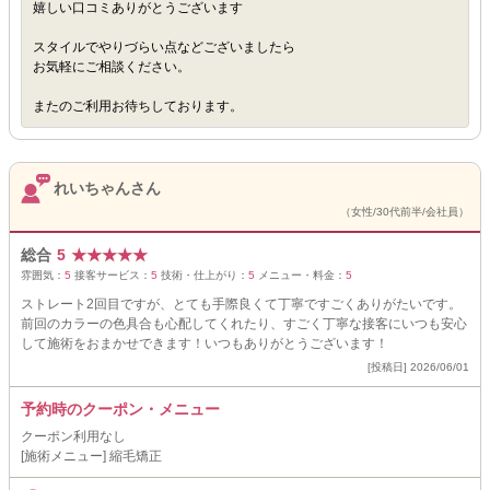
嬉しい口コミありがとうございます
スタイルでやりづらい点などございましたら
お気軽にご相談ください。
またのご利用お待ちしております。
れいちゃんさん
（女性/30代前半/会社員）
総合
5
★
★
★
★
★
雰囲気：
5
接客サービス：
5
技術・仕上がり：
5
メニュー・料金：
5
ストレート2回目ですが、とても手際良くて丁寧ですごくありがたいです。
前回のカラーの色具合も心配してくれたり、すごく丁寧な接客にいつも安心
して施術をおまかせできます！いつもありがとうございます！
[投稿日] 2026/06/01
予約時のクーポン・メニュー
クーポン利用なし
[施術メニュー] 縮毛矯正