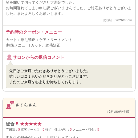
望を聞いて切ってくださり大満足でした。
お時間遅れてしまい申し訳ございませんでした。ご対応ありがとうございま
した。またよろしくお願いします。
[投稿日] 2026/06/26
予約時のクーポン・メニュー
カット＋縮毛矯正＋ケアトリートメント
[施術メニュー] カット、縮毛矯正
サロンからの返信コメント
先日はご来店いただきありがとうございました。
嬉しい口コミもいただきありがとうございます。
またのご来店を心よりお待ちしております。
さくらさん
（女性/50代/主婦）
総合
5
★
★
★
★
★
雰囲気：
5
接客サービス：
5
技術・仕上がり：
5
メニュー・料金：
5
中学生の息子がいつもお世話になっています。