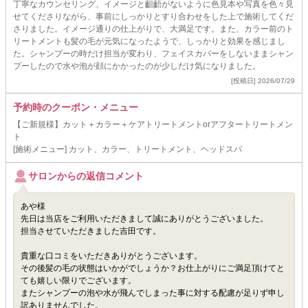
丁寧なカウンセリング、イメージと齟齬がないように色見本や写真を色々見
せてくださりながら、事前にしっかりとすり合わせをした上で施術してくだ
さりました。イメージ通りの仕上がりで、大満足です。また、カラー前のト
リートメントも髪の毛が元気になったようで、しっかりと効果を感じまし
た。シャンプーの時だけ担当が変わり、フェイスカバーをしないままシャン
プーしたので水や泡が顔にかかったのが少しだけ気になりました。
[投稿日] 2026/07/29
予約時のクーポン・メニュー
【ご新規様】カット＋カラー＋ケアトリートメントorアフタートリートメン
ト
[施術メニュー] カット、カラー、トリートメント、ヘッドスパ
サロンからの返信コメント
あや様
先日は当店をご利用いただきまして誠にありがとうございました。
担当させていただきました吉田です。
貴重な口コミをいただきありがとうございます。
その後髪の毛の状態はいかがでしょうか？お仕上がりにご満足頂けてと
ても嬉しい限りでございます。
またシャンプーの泡や水が飛んでしまった事に対する配慮が足りず申し
訳ありませんでした。