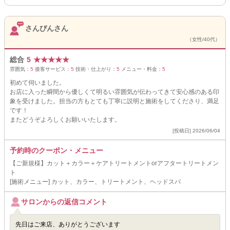
さんぴんさん
（女性/40代）
総合
5
★
★
★
★
★
雰囲気：
5
接客サービス：
5
技術・仕上がり：
5
メニュー・料金：
5
初めて伺いました。
お店に入った瞬間から優しくて明るい雰囲気が伝わってきて安心感のある印
象を受けました。担当の方もとても丁寧に説明と施術をしてくださり、満足
です！
またどうぞよろしくお願いいたします。
[投稿日] 2026/06/04
予約時のクーポン・メニュー
【ご新規様】カット＋カラー＋ケアトリートメントorアフタートリートメン
ト
[施術メニュー] カット、カラー、トリートメント、ヘッドスパ
サロンからの返信コメント
先日はご来店、ありがとうございます