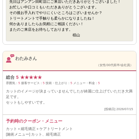
先日はアンアン田町店にご来店いただきありがとうございました！
お忙しい中口コミもいただきありがとうございます。
その後お手入れでやりにくいところはございませんか？
トリートメントで手触りも柔らかになりましたね！
何かありましたらお気軽にご相談ください！
またのご来店をお待ちしております。
椙山
わたみさん
（女性/30代前半/会社員）
総合
5
★
★
★
★
★
雰囲気：
5
接客サービス：
5
技術・仕上がり：
5
メニュー・料金：
5
カットのイメージが決まっていませんでしたが綺麗に仕上げていただき大満
足です。
セットもしやすいです。
[投稿日] 2026/07/15
予約時のクーポン・メニュー
カット＋縮毛矯正＋ケアトリートメント
[施術メニュー] カット、縮毛矯正