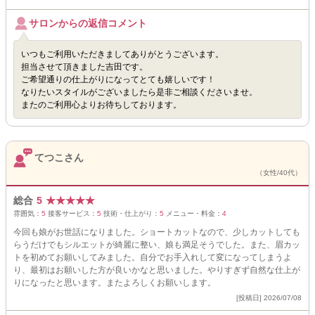
サロンからの返信コメント
いつもご利用いただきましてありがとうございます。
担当させて頂きました吉田です。
ご希望通りの仕上がりになってとても嬉しいです！
なりたいスタイルがございましたら是非ご相談くださいませ。
またのご利用心よりお待ちしております。
てつこさん
（女性/40代）
総合
5
★
★
★
★
★
雰囲気：
5
接客サービス：
5
技術・仕上がり：
5
メニュー・料金：
4
今回も娘がお世話になりました。ショートカットなので、少しカットしても
らうだけでもシルエットが綺麗に整い、娘も満足そうでした。また、眉カッ
トを初めてお願いしてみました。自分でお手入れして変になってしまうよ
り、最初はお願いした方が良いかなと思いました。やりすぎず自然な仕上が
りになったと思います。またよろしくお願いします。
[投稿日] 2026/07/08