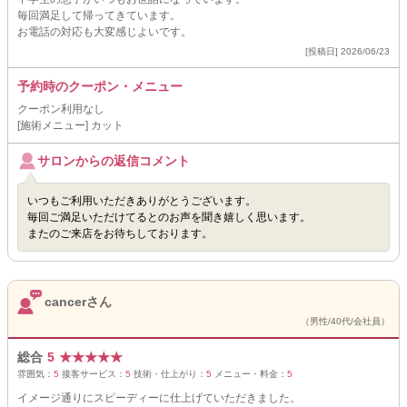
毎回満足して帰ってきています。
お電話の対応も大変感じよいです。
[投稿日] 2026/06/23
予約時のクーポン・メニュー
クーポン利用なし
[施術メニュー] カット
サロンからの返信コメント
いつもご利用いただきありがとうございます。
毎回ご満足いただけてるとのお声を聞き嬉しく思います。
またのご来店をお待ちしております。
cancerさん
（男性/40代/会社員）
総合
5
★
★
★
★
★
雰囲気：
5
接客サービス：
5
技術・仕上がり：
5
メニュー・料金：
5
イメージ通りにスピーディーに仕上げていただきました。