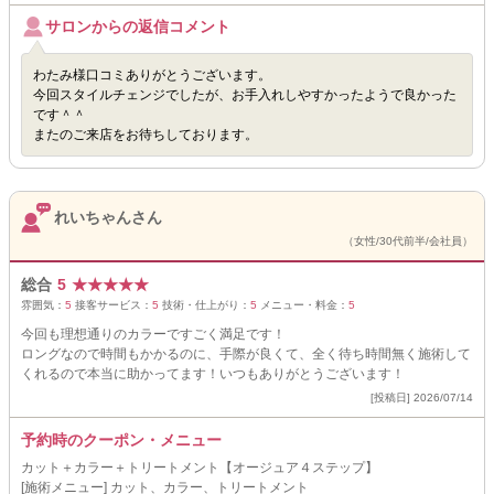
サロンからの返信コメント
わたみ様口コミありがとうございます。
今回スタイルチェンジでしたが、お手入れしやすかったようで良かった
です＾＾
またのご来店をお待ちしております。
れいちゃんさん
（女性/30代前半/会社員）
総合
5
★
★
★
★
★
雰囲気：
5
接客サービス：
5
技術・仕上がり：
5
メニュー・料金：
5
今回も理想通りのカラーですごく満足です！
ロングなので時間もかかるのに、手際が良くて、全く待ち時間無く施術して
くれるので本当に助かってます！いつもありがとうございます！
[投稿日] 2026/07/14
予約時のクーポン・メニュー
カット＋カラー＋トリートメント【オージュア４ステップ】
[施術メニュー] カット、カラー、トリートメント