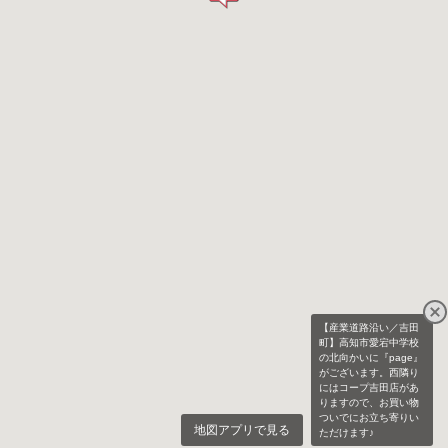
【産業道路沿い／吉田
町】高知市愛宕中学校
の北向かいに『page』
がございます。西隣り
にはコープ吉田店があ
りますので、お買い物
ついでにお立ち寄りい
地図アプリで見る
ただけます♪