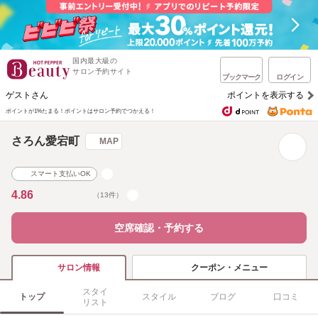
国内最大級の
サロン予約サイト
ブックマーク
ログイン
ゲストさん
ポイントを表示する
ポイントが1%たまる！
ポイントはサロン予約でつかえる！
さろん愛宕町
MAP
スマート支払いOK
4.86
（13件）
空席確認・予約する
クーポン・メニュー
サロン情報
スタイ
トップ
スタイル
ブログ
口コミ
リスト