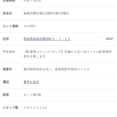
営業時間
9:00～18:00
定休日
毎週月曜日/第1日曜日/第3日曜日
カット価格
￥4,400～
住所
高知県高知市愛宕町３－７－１２
MAP
アクセス
【駐車場コインパーキング】店舗から北へ10メートル駐車場代
割引き致します。
道案内
愛宕町商店街を北へ、産業道路手前30メートル
電話
番号を表示
座席
セット面2席
スタッフ数
スタイリスト1人