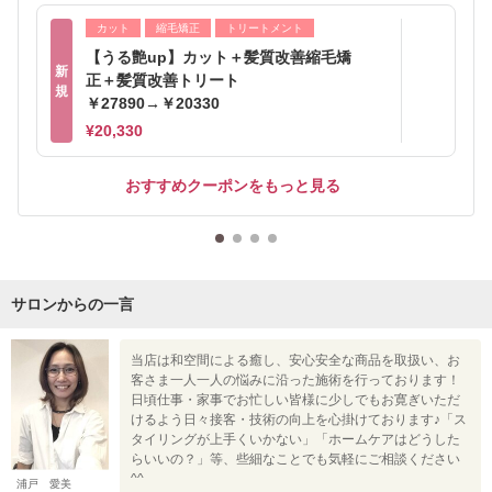
カット
縮毛矯正
トリートメント
【うる艶up】カット＋髪質改善縮毛矯
新
正＋髪質改善トリート
規
￥27890→￥20330
¥20,330
おすすめクーポンをもっと見る
サロンからの一言
当店は和空間による癒し、安心安全な商品を取扱い、お
客さま一人一人の悩みに沿った施術を行っております！
日頃仕事・家事でお忙しい皆様に少しでもお寛ぎいただ
けるよう日々接客・技術の向上を心掛けております♪「ス
タイリングが上手くいかない」「ホームケアはどうした
らいいの？」等、些細なことでも気軽にご相談ください
^^
浦戸 愛美