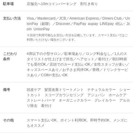
駐車場
店舗北へ10mコインパーキング 割引き有り
支払い方法
Visa／Mastercard／JCB／American Express／Diners Club／Un
ionPay（銀聯）／Discover／PayPay aupay LINEpay d払い Jc
oin UnionPay
※店頭で利用可能なお支払い方法を記載しています。スマート支払いではご
利用いただけない場合がございます。
こだわり
4席以下の小型サロン／駐車場あり／ロング料金なし／1人のス
条件
タイリストが仕上げまで担当／ヘアセット／着付け／朝10時前
でも受付OK／店頭でのカード支払いOK／女性スタッフが多い／
キッズスペースあり／お子さま同伴OK／禁煙／ドリンクサービ
スあり／COIN+支払いOK
備考
頭皮ケア 髪質改善トリートメント ナチュラルカラー ショー
トカット スコープカウンセリング アジュバン ホームケア
ストレートパーマ オーガニックカラー グレイカラー アルカ
リ除去 着付け
その他
スマート支払いOK
ポイント利用OK
即時予約OK
メンズに
もオススメ