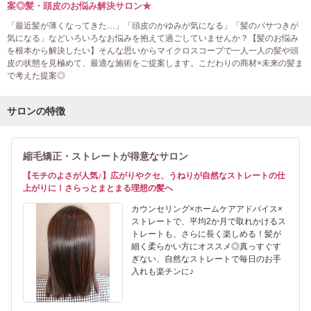
案◎髪・頭皮のお悩み解決サロン★
「最近髪が薄くなってきた…」「頭皮のかゆみが気になる」「髪のパサつきが
気になる」などいろいろなお悩みを抱えて過ごしていませんか？【髪のお悩み
を根本から解決したい】そんな思いからマイクロスコープで一人一人の髪や頭
皮の状態を見極めて、最適な施術をご提案します。こだわりの商材×未来の髪ま
で考えた提案◎
サロンの特徴
縮毛矯正・ストレートが得意なサロン
【モチのよさが人気♪】広がりやクセ、うねりが自然なストレートの仕
上がりに！さらっとまとまる理想の髪へ
カウンセリング×ホームケアアドバイス×
ストレートで、平均2か月で取れかけるス
トレートも、さらに長く楽しめる！髪が
細く柔らかい方にオススメ◎真っすぐす
ぎない、自然なストレートで毎日のお手
入れも楽チンに♪