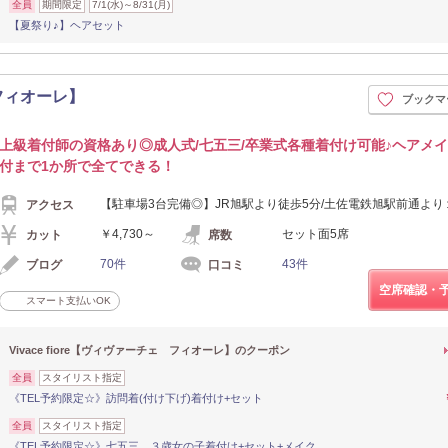
全員
期間限定
7/1(水)～8/31(月)
【夏祭り♪】ヘアセット
 フィオーレ】
ブックマ
上級着付師の資格あり◎成人式/七五三/卒業式各種着付け可能♪ヘアメ
付まで1か所で全てできる！
【駐車場3台完備◎】JR旭駅より徒歩5分/土佐電鉄旭駅前通より
アクセス
￥4,730～
セット面5席
カット
席数
70件
43件
ブログ
口コミ
空席確認・
スマート支払いOK
Vivace fiore【ヴィヴァーチェ フィオーレ】のクーポン
全員
スタイリスト指定
《TEL予約限定☆》訪問着(付け下げ)着付け+セット
全員
スタイリスト指定
《TEL予約限定☆》七五三 ３歳女の子着付け+セット+メイク