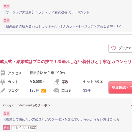
全員
【オージュア大注目】ミラジェリィ髪質改善 カラー×カット
全員
【最高品質の組み合わせ】カット+イルミナカラー+オージュアケア美しさ導くTR
ブックマ
成人式・結婚式はプロの技で！着崩れしない着付けと丁寧なカウンセリ
新居浜駅から車で10分
アクセス
￥5,500～
セット面6席
カット
席数
空席確認・
125件
33件
ブログ
口コミ
UP
Zippy of totalbeautyのクーポン
全員
《相談して決めたい方必見》どのクーポンを選んでいいか分からない方はこちら
新規
スタイリスト指定