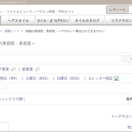
ロン(1/4ページ)
レディース
ン ・リラク＆ビューティーサロン検索・予約サイト
ヘアスタイル
ネイル・まつげサロン
ネイルカタログ
リラクサロ
>
四国トップ
>
四国の美容院・美容室・ヘアサロン / 着付けができるサロン
の美容院・美容室～
ア変更
｜
駅変更
明日（8/9）
｜
土曜日（8/15）
｜
日曜日（8/16）
｜
カレンダー指定
条
ヘアサロ
並