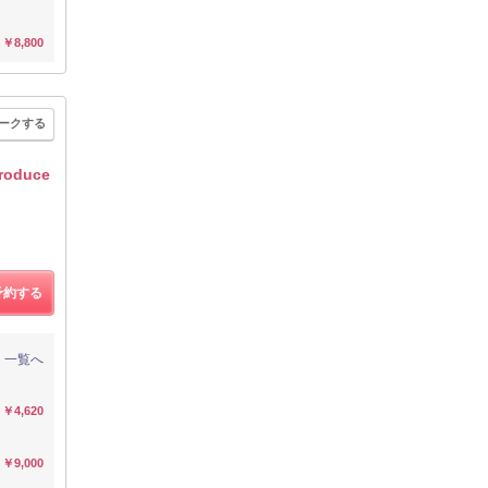
￥8,800
ークする
duce
予約する
一覧へ
￥4,620
￥9,000