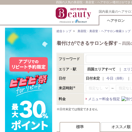
四国の人気の美容院・美容室・ヘアサロン/着付けができるサ
国内最大級のヘアサロ
ヘアサロン
総合トップ
>
美容院・美容室・ヘアサロン検索トップ
着付けができるサロンを探す
～四国
フリーワード
エリア・駅
四国エリアすべて
｜
エリ
日付
日付未定
｜
今日（8/8）
｜
～
来店時刻
料金
メニュー料金を指定
※日付未定では指定できません
標準
オススメ順