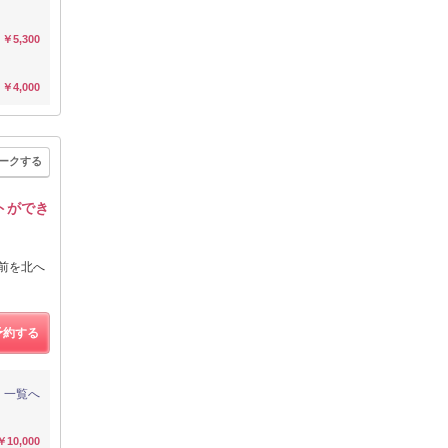
￥5,300
￥4,000
ークする
トができ
前を北へ
予約する
一覧へ
￥10,000