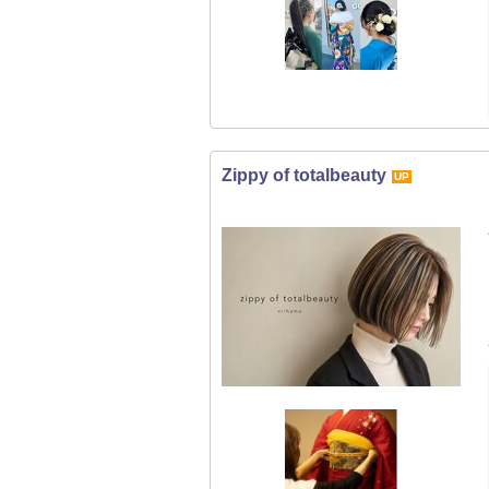
Zippy of totalbeauty
UP