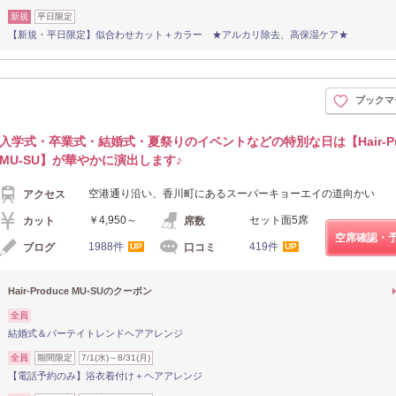
新規
平日限定
【新規・平日限定】似合わせカット＋カラー ★アルカリ除去、高保湿ケア★
ブックマ
入学式・卒業式・結婚式・夏祭りのイベントなどの特別な日は【Hair-Pro
MU-SU】が華やかに演出します♪
空港通り沿い、香川町にあるスーパーキョーエイの道向かい
アクセス
￥4,950～
セット面5席
カット
席数
空席確認・
1988件
419件
ブログ
口コミ
UP
UP
Hair-Produce MU-SUのクーポン
全員
結婚式＆パーテイトレンドヘアアレンジ
全員
期間限定
7/1(水)～8/31(月)
【電話予約のみ】浴衣着付け＋ヘアアレンジ