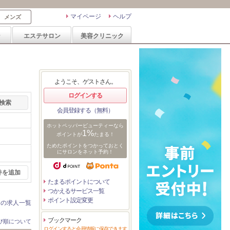
マイページ
ヘルプ
メンズ
ン
エステサロン
美容クリニック
ようこそ、ゲストさん。
ログインする
会員登録する（無料）
ホットペッパービューティーなら
1%
ポイントが
たまる！
ためたポイントをつかっておとく
にサロンをネット予約！
件を追加
たまるポイントについて
つかえるサービス一覧
ポイント設定変更
ンの求人一覧
ブックマーク
び順について
ログインすると会員情報に保存できます