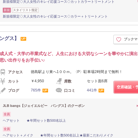
新規様限定◇大人女性のキレイ応援コース◇カットカラートリートメント
新規
スタイリスト指定
新規様限定◇大人女性のキレイ応援コース◇カラー＋トリートメント
バングス】
UP
ブックマ
成人式・大学の卒業式など、人生における大切なシーンを華やかに演出
思い出作りをお手伝い♪
徳島駅より東へ1００ｍ。〈P〉駐車場2時間まで無料！
アクセス
￥4,950
セット面6席
カット
席数
空席確認・
765件
441件
ブログ
口コミ
UP
UP
JLB bangs【ジェイエルビー バングス】のクーポン
全員
ヘアセット ★年間セット数500名以上
全員
ヘアセット＋メイク ★年間セット数500名以上★最新こだわりメイク