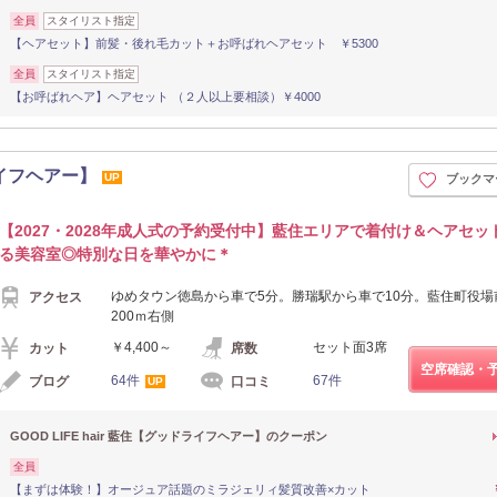
全員
スタイリスト指定
【ヘアセット】前髪・後れ毛カット＋お呼ばれヘアセット ￥5300
全員
スタイリスト指定
【お呼ばれヘア】ヘアセット （２人以上要相談）￥4000
ドライフヘアー】
UP
ブックマ
【2027・2028年成人式の予約受付中】藍住エリアで着付け＆ヘアセッ
る美容室◎特別な日を華やかに＊
ゆめタウン徳島から車で5分。勝瑞駅から車で10分。藍住町役場
アクセス
200ｍ右側
￥4,400～
セット面3席
カット
席数
空席確認・
64件
67件
ブログ
口コミ
UP
GOOD LIFE hair 藍住【グッドライフヘアー】のクーポン
全員
【まずは体験！】オージュア話題のミラジェリィ髪質改善×カット