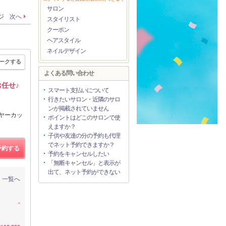
サロン
ージ
次へ
スタイリスト
クーポン
ヘアスタイル
ネイルデザイン
ークする
よくある問い合わせ
任せ♪
スマート支払いについて
行きたいサロン・近隣のサロ
ンが掲載されていません
イヤーカッ
ポイントはどこのサロンで使
えますか？
子供や友達の分の予約も代理
でネット予約できますか？
予約する
予約をキャンセルしたい
「無断キャンセル」と表示が
出て、ネット予約ができない
一覧へ
-