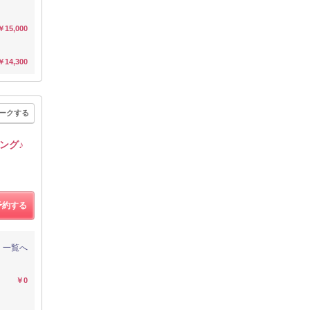
￥15,000
￥14,300
ークする
ング♪
予約する
一覧へ
￥0