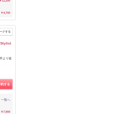
￥12,200
￥4,700
ークする
list
学より徒
予約する
一覧へ
￥7,900