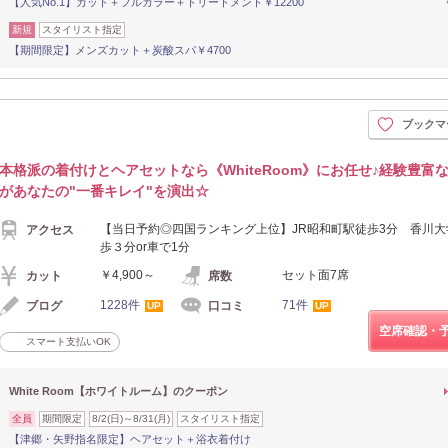
【人気No.1】カット＋フルカラー＋トリートメント￥12200
新規
スタイリスト指定
【期間限定】メンズカット＋炭酸スパ￥4700
ブックマ
本格派の着付けとヘアセットなら《WhiteRoom》にお任せ♪経験豊富なSty
があなたの"一番キレイ"を演出☆
【当日予約◎四国ランキング上位】JR昭和町駅徒歩3分 香川大
アクセス
歩３分or車で1分
￥4,900～
セット面7席
カット
席数
1228件
71件
ブログ
口コミ
UP
UP
空席確認・
スマート支払いOK
White Room【ホワイトルーム】のクーポン
全員
期間限定
8/2(日)～8/31(月)
スタイリスト指定
【津郷・矢野指名限定】ヘアセット＋浴衣着付け