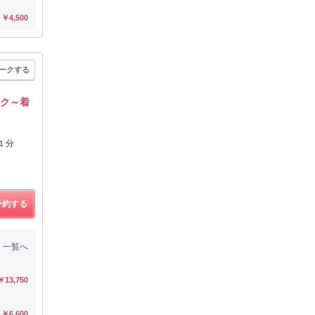
￥4,500
ークする
イク～着
１分
予約する
一覧へ
￥13,750
￥6,600