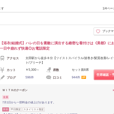
ます
1/4ペ
ブックマ
【浴衣/結婚式】ハレの日を素敵に演出する緻密な着付けは《美都》にお
一日中崩れず快適◎お電話限定
太田駅から徒歩８分【ツイストスパイラル/波巻き/髪質改善/レ
アクセス
ト/ブリーチ】
￥5,300～
セット面8席
カット
席数
空席確認・
596件
944件
ブログ
口コミ
UP
ＷＩＴＨのクーポン
全員
7月1日から一部料金の値上げがあります。
新規
平日限定
スタイリスト指定