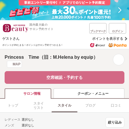
国内最大級の
サロン予約サイト
ブックマーク
ログイン
ゲストさん
ポイントを表示する
ポイントが1%たまる！
ポイントはサロン予約でつかえる！
Princess Time（旧：M.Helena by equip）
MAP
空席確認・予約する
クーポン・メニュー
サロン情報
スタイ
トップ
スタイル
ブログ
口コミ
リスト
レディース
選択なし
絞り込み
メンズ
選択なし