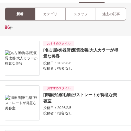
新着
カテゴリ
スタッフ
過去の記事
96
件
おすすめスタイル
[名古屋/御器所]髪質改善/大人カラーが得
意な美容
投稿日：2026/8/6
投稿者：
指名 なし
おすすめスタイル
[御器所]縮毛矯正/ストレートが得意な美
容室
投稿日：2026/8/5
投稿者：
指名 なし