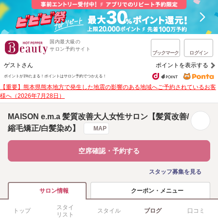
国内最大級の
サロン予約サイト
ブックマーク
ログイン
ゲストさん
ポイントを表示する
ポイントが1%たまる！
ポイントはサロン予約でつかえる！
【重要】熊本県熊本地方で発生した地震の影響のある地域へご予約されているお客
様へ（2026年7月28日）
MAISON e.m.a 髪質改善大人女性サロン【髪質改善/
縮毛矯正/白髪染め】
MAP
空席確認・予約する
スタッフ募集を見る
クーポン・メニュー
サロン情報
スタイ
トップ
スタイル
ブログ
口コミ
リスト