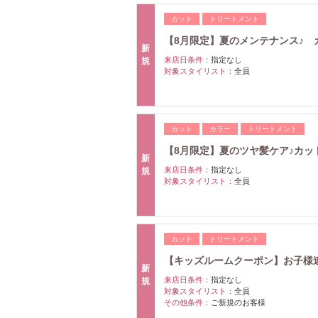
カット
トリートメント
【8月限定】夏のメンテナンス♪ カッ
新
来店日条件：
指定なし
規
対象スタイリスト：
全員
カット
カラー
トリートメント
【8月限定】夏のツヤ髪ケア♪カット+
新
来店日条件：
指定なし
規
対象スタイリスト：
全員
カット
トリートメント
【キッズルームクーポン】お子様連れ歓
新
来店日条件：
指定なし
規
対象スタイリスト：
全員
その他条件：
ご新規のお客様