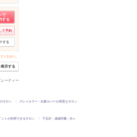
ンで
約する
して予約
クする
いてください。
を表示する
ービューティー
Kのサロン
グレイカラー・白髪カバーが得意なサロン
イントが利用できるサロン
下北沢・成城学園・向ヶ