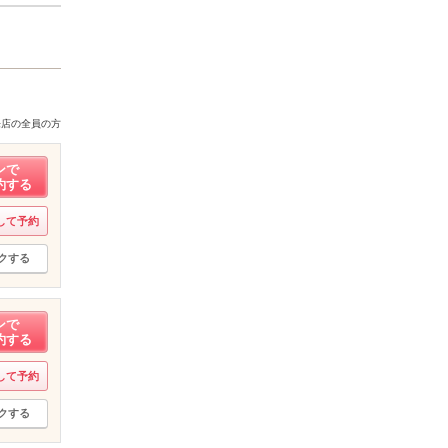
来店の全員の方
ンで
約する
して予約
クする
ンで
約する
して予約
クする