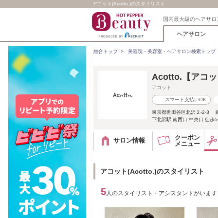
アコット(Acotto.)のスタイリスト
国内最大級のヘアサロ
ヘアサロン
総合トップ
>
美容院・美容室・ヘアサロン検索トップ
Acotto.【アコ
アコット
スマート支払いOK
東京都世田谷区北沢２-2-3 
下北沢駅 南西口 中央口 徒歩5分
クーポン
サロン情報
メニュー
アコット(Acotto.)のスタイリスト
5
人のスタイリスト・アシスタントがいます