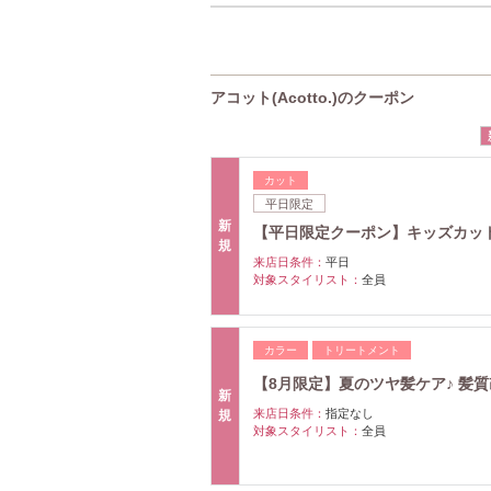
アコット(Acotto.)のクーポン
カット
平日限定
新
【平日限定クーポン】キッズカット
規
来店日条件：
平日
対象スタイリスト：
全員
カラー
トリートメント
【8月限定】夏のツヤ髪ケア♪ 髪質改
新
来店日条件：
指定なし
規
対象スタイリスト：
全員