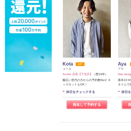
Kota
Aya
コータ
アヤ
Acotto 店長【下北沢】
（歴18年）
Hair de
幅広い世代の方からの予約数No1! キ
基本10:0
ッズカットもOK！
タイムで
休日をチェックする
休日を
指名して予約する