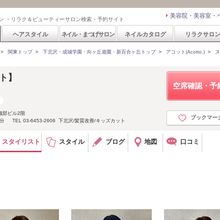
美容院・美容室・
ン ・リラク＆ビューティーサロン検索・予約サイト
ヘアスタイル
ネイル・まつげサロン
ネイルカタログ
リラクサロ
>
関東トップ
>
下北沢・成城学園・向ヶ丘遊園・新百合ヶ丘トップ
>
アコット(Acotto.)
>
ス
ット】
空席確認・予
織部ビル2階
ブックマー
 TEL 03-6453-2606 下北沢/髪質改善/キッズカット
スタイリスト
スタイル
ブログ
地図
口コミ