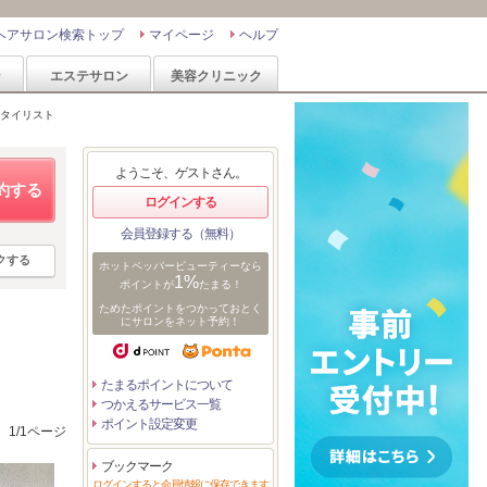
ヘアサロン検索トップ
マイページ
ヘルプ
ン
エステサロン
美容クリニック
タイリスト
ようこそ、ゲストさん。
約する
ログインする
会員登録する（無料）
クする
ホットペッパービューティーなら
1%
ポイントが
たまる！
ためたポイントをつかっておとく
にサロンをネット予約！
たまるポイントについて
つかえるサービス一覧
ポイント設定変更
1/1ページ
ブックマーク
ログインすると会員情報に保存できます