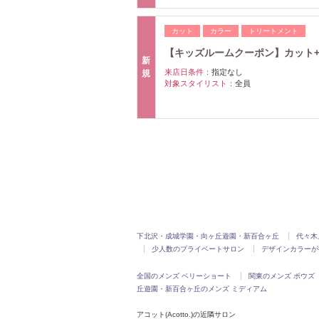
カット
カラー
トリートメント
【キッズルームクーポン】カット+髪質
新
来店日条件：
指定なし
規
対象スタイリスト：
全員
下北沢・成城学園・向ヶ丘遊園・新百合ヶ丘
代々木
少人数のプライベートサロン
デザインカラーが
全国のメンズ ベリーショート
関東のメンズ ボウズ
丘遊園・新百合ヶ丘のメンズ ミディアム
アコット(Acotto.)の近隣サロン