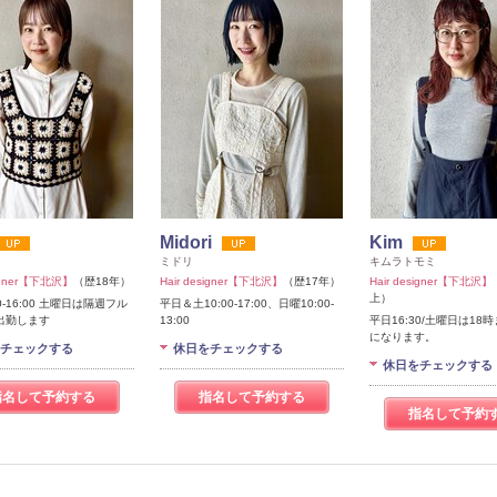
Midori
Kim
ミドリ
キムラトモミ
signer【下北沢】
（歴18年）
Hair designer【下北沢】
（歴17年）
Hair designer【下北沢】
上）
0-16:00 土曜日は隔週フル
平日＆土10:00-17:00、日曜10:00-
出勤します
13:00
平日16:30/土曜日は18
になります。
チェックする
休日をチェックする
休日をチェックする
指名して予約する
指名して予約する
指名して予約