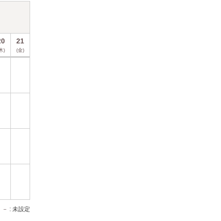
2026年8月
20
21
22
23
24
25
26
27
28
29
30
31
木)
(金)
(土)
(日)
(月)
(火)
(水)
(木)
(金)
(土)
(日)
(月)
休
休
休
休
業
日
休
休
休
－
: 未設定