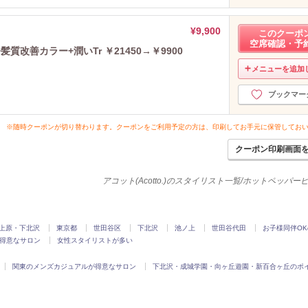
¥9,900
このクーポ
空席確認・予
改善カラー+潤いTr ￥21450→￥9900
メニューを追加
ブックマー
※随時クーポンが切り替わります。クーポンをご利用予定の方は、印刷してお手元に保管してお
クーポン印刷画面
アコット(Acotto.)のスタイリスト一覧/ホットペッパ
上原・下北沢
東京都
世田谷区
下北沢
池ノ上
世田谷代田
お子様同伴O
得意なサロン
女性スタイリストが多い
関東のメンズカジュアルが得意なサロン
下北沢・成城学園・向ヶ丘遊園・新百合ヶ丘のポ