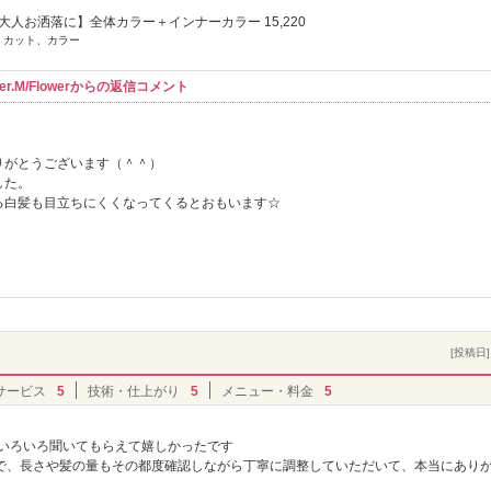
大人お洒落に】全体カラー＋インナーカラー 15,220
] カット、カラー
r.M/Flowerからの返信コメント
りがとうございます（＾＾）
した。
る白髪も目立ちにくくなってくるとおもいます☆
！
[投稿日] 
サービス
5
技術・仕上がり
5
メニュー・料金
5
をいろいろ聞いてもらえて嬉しかったです
で、長さや髪の量もその都度確認しながら丁寧に調整していただいて、本当にあり