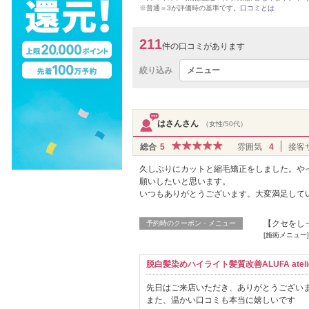
※普通＝3が評価時の基準です。
口コミとは
211
件の口コミがあります
絞り込み
メニュー
はさんさん
（女性/50代）
総合
5
雰囲気
4
接客
久しぶりにカットと縮毛矯正をしました。や
願いしたいと思います。
いつもありがとうございます。大変満足して
【クセをしっ
予約時のクーポン・メニュー
[施術メニュー
脱白髪染めハイライト髪質改善ALUFA atelie
先日はご来店いただき、ありがとうござい
また、温かい口コミも本当に嬉しいです