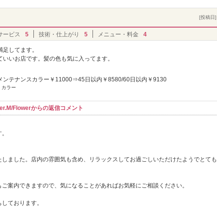
[投稿日] 
サービス
5
技術・仕上がり
5
メニュー・料金
4
満足してます。
ていいお店です。髪の色も気に入ってます。
ンテナンスカラー￥11000⇒45日以内￥8580/60日以内￥9130
 カラー
r.M/Flowerからの返信コメント
す。
たしました。店内の雰囲気も含め、リラックスしてお過ごしいただけたようでとても
もご案内できますので、気になることがあればお気軽にご相談ください。
ちしております。