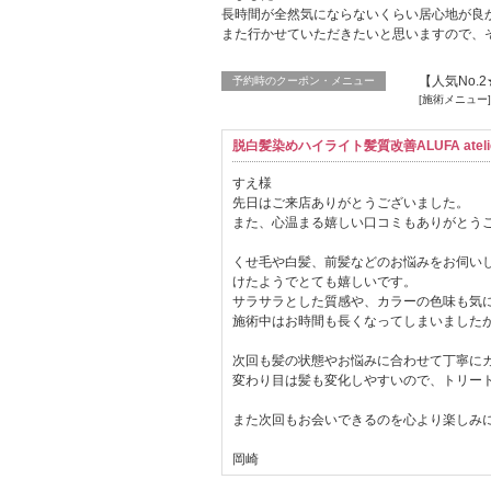
長時間が全然気にならないくらい居心地が良
また行かせていただきたいと思いますので、
【人気No.
予約時のクーポン・メニュー
[施術メニュー
脱白髪染めハイライト髪質改善ALUFA atelie
すえ様
先日はご来店ありがとうございました。
また、心温まる嬉しい口コミもありがとう
くせ毛や白髪、前髪などのお悩みをお伺い
けたようでとても嬉しいです。
サラサラとした質感や、カラーの色味も気
施術中はお時間も長くなってしまいました
次回も髪の状態やお悩みに合わせて丁寧に
変わり目は髪も変化しやすいので、トリー
また次回もお会いできるのを心より楽しみ
岡崎