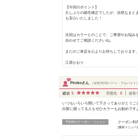
【今回のポイント】
久しぶりの縮毛矯正でしたが、自然なまと
も安心いたしました！
次回はカラーとのことで、ご希望やお悩み
合わせてご相談くださいね。
またのご来店を心よりお待ちしております
江原かおり
Pirokoさん
（女性/50代/パート・アルバイト
総合
5
雰囲気
5
接客
いつもいろいろ聞いて下さってありがとうご
白髪に困ってる人もぜひカラーもお勧めです
クーポン利
予約時のクーポン・メニュー
[施術メニュー]