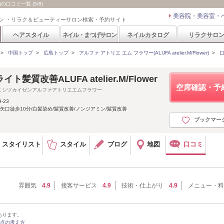
r)の口コミ一覧 (5/8)
美容院・美容室・
ン ・リラク＆ビューティーサロン検索・予約サイト
ヘアスタイル
ネイル・まつげサロン
ネイルカタログ
リラクサロ
>
中国トップ
>
広島トップ
>
アルファ アトリエ エム フラワー(ALUFA atelier.M/Flower)
>
髪質改善ALUFA atelier.M/Flower
空席確認・予
ミシツカイゼンアルファアトリエエムフラワー
-23
矢口徒歩10分/白髪染め/髪質改善/ノンジアミン/髪質改善
ブックマー
スタイリスト
スタイル
ブログ
地図
口コミ
雰囲気
4.9
接客サービス
4.9
技術・仕上がり
4.9
メニュー・料
あります。
点の考え方