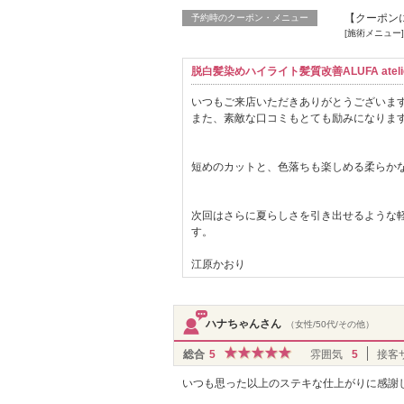
【クーポン
予約時のクーポン・メニュー
[施術メニュー]
脱白髪染めハイライト髪質改善ALUFA atelie
いつもご来店いただきありがとうございま
また、素敵な口コミもとても励みになりま
短めのカットと、色落ちも楽しめる柔らか
次回はさらに夏らしさを引き出せるような
す。
江原かおり
ハナちゃんさん
（女性/50代/その他）
総合
5
雰囲気
5
接客
いつも思った以上のステキな仕上がりに感謝