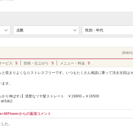
点数
性別・年代
[投稿日] 
サービス
5
技術・仕上がり
5
メニュー・料金
5
っと収まりよくなりストレスフリーです。いつもたくさん相談に乗って頂き次回は
います。
かり伸ばす♪】清楚なツヤ髪ストレート ￥19800→￥16500
] 縮毛矯正
r.M/Flowerからの返信コメント
ました。