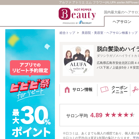
アルファ アトリエ エム フラワー(ALUFA atelier.M/Flowe
国内最大級のヘアサロ
ヘアサロン
総合トップ
>
美容院・美容室・ヘアサロン検索トップ
脱白髪染めハイライト
ダツシラガゾメハイライトカ
広島県広島市安佐北区口田４-9
バス下岩ノ上徒歩5分ＪＲ安芸
クーポン
サロン情報
メニュー
4.89
サロン平均
※口コミは、あくまでも個人の感想であり、個人差が
※口コミの平均点は直近1年間の集計となります。
平均