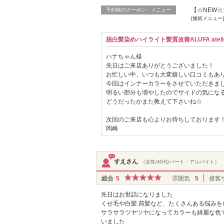
【☆NEW☆
予約時のクーポン・メニュー
[施術メニュー
脱白髪染めハイライト髪質改善ALUFA atelie
ハナちゃん様
先日はご来店ありがとうございました！
お忙しい中、いつも大変嬉しい口コミもあ
今回はインナーカラーをさせていただきま
明るい部分も増やしたのでサイドの気にな
どうだったかまた教えて下さいね☆
次回のご来店も心よりお待ちしております
岡崎
すえさん
（女性/40代/パート・アルバイト）
総合
5
雰囲気
5
接客
先日はお世話になりました
くせ毛や白髪.前髪など、たくさんある悩み
サラサラツヤツヤになってカラーも綺麗な色
いました