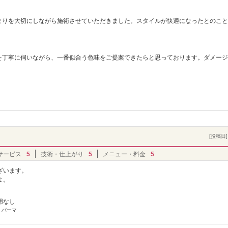
まりを大切にしながら施術させていただきました。スタイルが快適になったとのこと
を丁寧に伺いながら、一番似合う色味をご提案できたらと思っております。ダメージ
。
[投稿日] 
）
サービス
5
技術・仕上がり
5
メニュー・料金
5
ざいます。
よ。
用なし
 パーマ