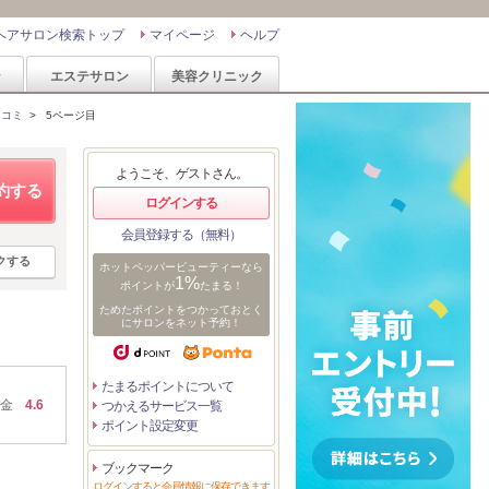
ヘアサロン検索トップ
マイページ
ヘルプ
ン
エステサロン
美容クリニック
口コミ
>
5ページ目
ようこそ、ゲストさん。
約する
ログインする
会員登録する（無料）
クする
ホットペッパービューティーなら
1%
ポイントが
たまる！
ためたポイントをつかっておとく
にサロンをネット予約！
たまるポイントについて
金
4.6
つかえるサービス一覧
ポイント設定変更
ブックマーク
ログインすると会員情報に保存できます