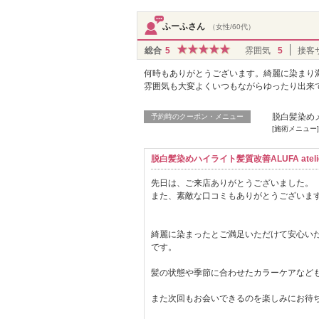
ふーふさん
（女性/60代）
総合
5
雰囲気
5
接客
何時もありがとうございます。綺麗に染まり
雰囲気も大変よくいつもながらゆったり出来
脱白髪染めメ
予約時のクーポン・メニュー
[施術メニュー]
脱白髪染めハイライト髪質改善ALUFA atelie
先日は、ご来店ありがとうございました。
また、素敵な口コミもありがとうございま
綺麗に染まったとご満足いただけて安心い
です。
髪の状態や季節に合わせたカラーケアなど
また次回もお会いできるのを楽しみにお待