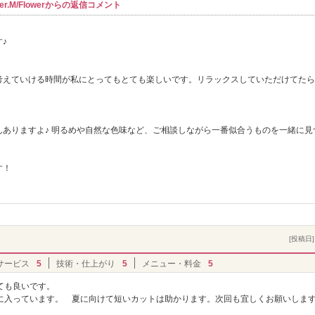
r.M/Flowerからの返信コメント
♪
考えていける時間が私にとってもとても楽しいです。リラックスしていただけてたら
ありますよ♪ 明るめや自然な色味など、ご相談しながら一番似合うものを一緒に見
す！
[投稿日] 
サービス
5
技術・仕上がり
5
メニュー・料金
5
ても良いです。
に入っています。 夏に向けて短いカットは助かります。次回も宜しくお願いしま