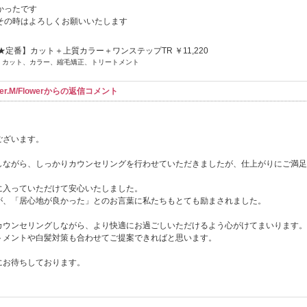
かったです
その時はよろしくお願いいたします
2★定番】カット＋上質カラー＋ワンステップTR ￥11,220
] カット、カラー、縮毛矯正、トリートメント
r.M/Flowerからの返信コメント
ございます。
しながら、しっかりカウンセリングを行わせていただきましたが、仕上がりにご満足
に入っていただけて安心いたしました。
が、「居心地が良かった」とのお言葉に私たちもとても励まされました。
カウンセリングしながら、より快適にお過ごしいただけるよう心がけてまいります。
トメントや白髪対策も合わせてご提案できればと思います。
にお待ちしております。