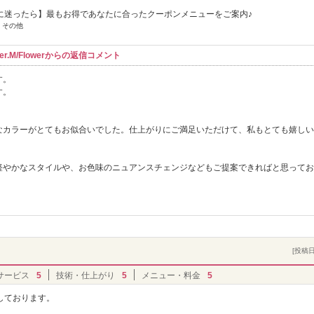
に迷ったら】最もお得であなたに合ったクーポンメニューをご案内♪
 その他
r.M/Flowerからの返信コメント
す。
す。
なカラーがとてもお似合いでした。仕上がりにご満足いただけて、私もとても嬉しい
軽やかなスタイルや、お色味のニュアンスチェンジなどもご提案できればと思ってお
[投稿日]
サービス
5
技術・仕上がり
5
メニュー・料金
5
しております。