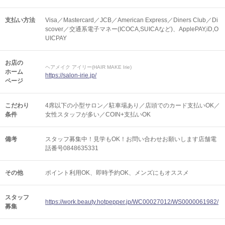
支払い方法
Visa／Mastercard／JCB／American Express／Diners Club／Di
scover／交通系電子マネー(ICOCA,SUICAなど)、ApplePAY,iD,O
UICPAY
お店の
ヘアメイク アイリー(HAIR MAKE Irie)
ホーム
https://salon-irie.jp/
ページ
こだわり
4席以下の小型サロン／駐車場あり／店頭でのカード支払いOK／
条件
女性スタッフが多い／COIN+支払いOK
備考
スタッフ募集中！見学もOK！お問い合わせお願いします店舗電
話番号0848635331
その他
ポイント利用OK
即時予約OK
メンズにもオススメ
スタッフ
https://work.beauty.hotpepper.jp/WC00027012/WS0000061982/
募集