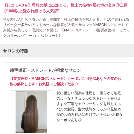
【口コミ4.9★】理想の髪に出逢える。極上の技術×居心地の良さ◎三原
で10年以上愛され続ける人気店*
光が差し込む落ち着いた癒し空間で、極上の技術を味わえる、と10年通われる
リピーター多数のアットホームな接客が人気のサロン☆MAISONストレートで
素髪から美しく、理想のツヤ髪に。【MAISONストレート/髪質改善/オーガニッ
クカラー/レイヤーカット/ショート】
サロンの特徴
縮毛矯正・ストレートが得意なサロン
【髪質改善・MAISONストレート】クーポンご用意◎あなたの髪のお
悩み解決します！お気軽にご相談ください
髪に優しい薬剤を使用し、柔らかく地毛
のようなナチュラルなストレートを叶え
ます☆丁寧なカウンセリングを通してあ
なたの髪質、髪の状態をしっかり見極め
髪のお悩み解消に向けてお手伝い♪お得な
クーポンあり◎