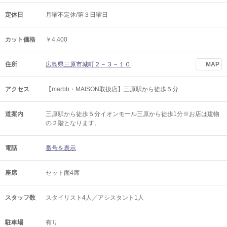
定休日
月曜不定休/第３日曜日
カット価格
￥4,400
住所
広島県三原市城町２－３－１０
MAP
アクセス
【marbb・MAISON取扱店】三原駅から徒歩５分
道案内
三原駅から徒歩５分イオンモール三原から徒歩1分※お店は建物
の２階となります。
電話
番号を表示
座席
セット面4席
スタッフ数
スタイリスト4人／アシスタント1人
駐車場
有り