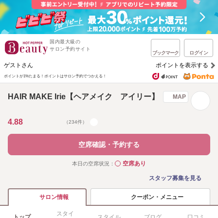
国内最大級の
サロン予約サイト
ブックマーク
ログイン
ゲストさん
ポイントを表示する
ポイントが1%たまる！
ポイントはサロン予約でつかえる！
HAIR MAKE Irie【ヘアメイク アイリー】
MAP
4.88
（234件）
空席確認・予約する
空席あり
本日の空席状況：
◯
スタッフ募集を見る
クーポン・メニュー
サロン情報
スタイ
トップ
スタイル
ブログ
口コミ