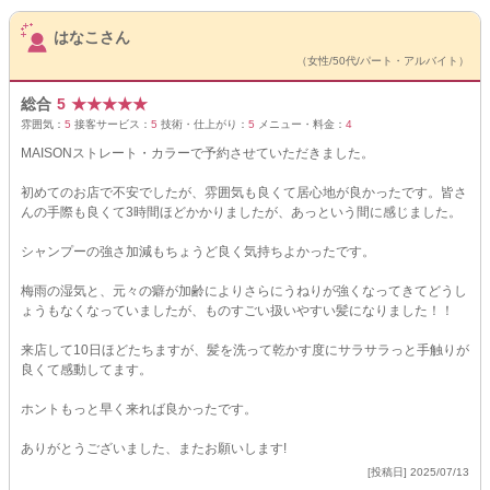
サロンPick Up
はなこさん
（女性/50代/パート・アルバイト）
総合
5
★
★
★
★
★
雰囲気：
5
接客サービス：
5
技術・仕上がり：
5
メニュー・料金：
4
MAISONストレート・カラーで予約させていただきました。
初めてのお店で不安でしたが、雰囲気も良くて居心地が良かったです。皆さ
んの手際も良くて3時間ほどかかりましたが、あっという間に感じました。
シャンプーの強さ加減もちょうど良く気持ちよかったです。
梅雨の湿気と、元々の癖が加齢によりさらにうねりが強くなってきてどうし
ょうもなくなっていましたが、ものすごい扱いやすい髪になりました！！
来店して10日ほどたちますが、髪を洗って乾かす度にサラサラっと手触りが
良くて感動してます。
ホントもっと早く来れば良かったです。
ありがとうございました、またお願いします!
[投稿日] 2025/07/13