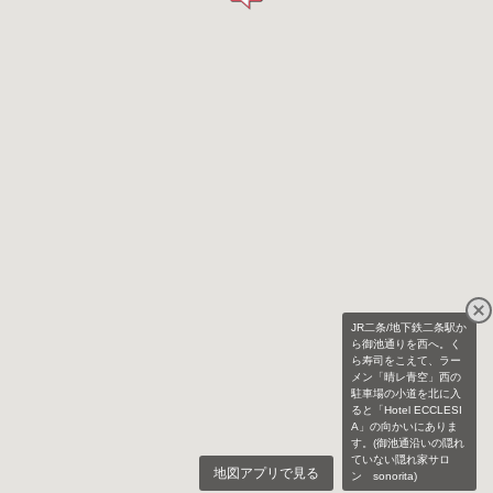
JR二条/地下鉄二条駅か
ら御池通りを西へ。く
ら寿司をこえて、ラー
メン「晴レ青空」西の
駐車場の小道を北に入
ると「Hotel ECCLESI
A」の向かいにありま
す。(御池通沿いの隠れ
ていない隠れ家サロ
地図アプリで見る
ン sonorita)