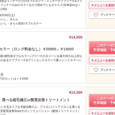
間限定インナーだけのダブルカラー！インナーケアブリーチ&ブリ
。インナーのみのカラーなので初めてにもオススメ(全体染めは＋
メニューを追加
200)
ブックマー
08月08日(土)
たいし 、きらら
たいし・きらら指名/ダブルカラー
¥14,000
このクーポ
ラー（ロング料金なし）￥20900→￥14000
空席確認・予
明感×個性派ダブルカラー♪ブリーチのダメージを最大90％以上抑え
果のあるケアブリーチ&プリミエンスカラーで夏トレンドカラーに
メニューを追加
ブックマー
全員
平日/カットは＋￥2200
¥14,300
このクーポ
】選べる縮毛矯正or髪質改善トリートメント
空席確認・予
くせ毛タイプを毛髪診断の上、アイロン/ノンアイロンを選べる
生堂髪質改善9stepサロンソリューション（酸熱トリートメント）
メニューを追加
ut込