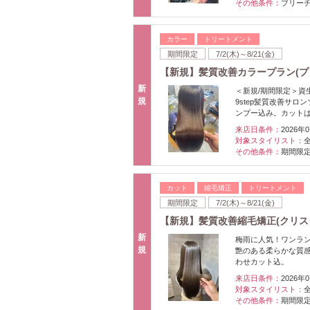
その他条件：
ブリーチ
カラー
トリートメント
期間限定
7/2(木)～8/21(金)
【新規】髪質改善カラープラン(プリ
新
＜新規/期間限定＞資
規
9step髪質改善サロ
ンプー込み。カットは＋
来店日条件：
2026年
対象スタイリスト：
その他条件：
期間限
カット
縮毛矯正
トリートメント
期間限定
7/2(木)～8/21(金)
【新規】髪質改善縮毛矯正(クリスタ
新
梅雨に人気！ワンラン
規
艶のある柔らかな質
わせカット込。
来店日条件：
2026年
対象スタイリスト：
その他条件：
期間限