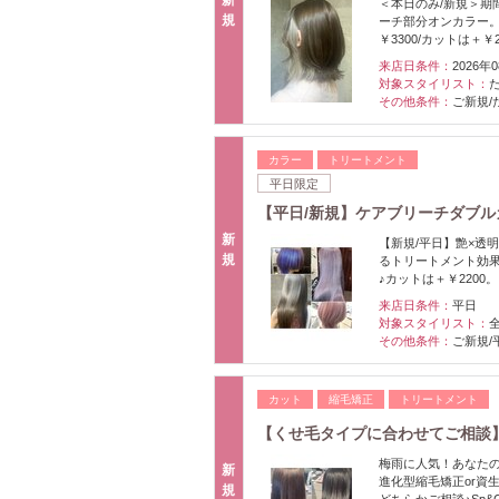
＜本日のみ/新規＞期
規
ーチ部分オンカラー
￥3300/カットは＋￥2,
来店日条件：
2026年
対象スタイリスト：
その他条件：
ご新規/
カラー
トリートメント
平日限定
【平日/新規】ケアブリーチダブルカ
新
【新規/平日】艶×透
規
るトリートメント効
♪カットは＋￥2200。
来店日条件：
平日
対象スタイリスト：
その他条件：
ご新規/
カット
縮毛矯正
トリートメント
【くせ毛タイプに合わせてご相談
梅雨に人気！あなたの
新
進化型縮毛矯正or資
規
どちらかご相談♪Sp&C