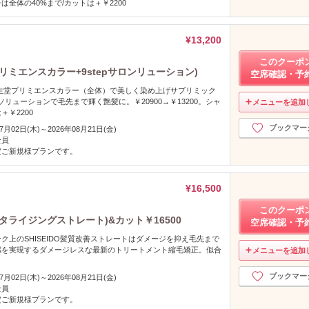
は全体の40%まで/カットは＋￥2200
¥13,200
このクーポ
ミエンスカラー+9stepサロンリューション)
空席確認・予
生堂プリミエンスカラー（全体）で美しく染め上げサブリミック
ンソリューションで毛先まで輝く艶髪に。￥20900→￥13200。シャ
メニューを追加
￥2200
ブックマー
07月02日(木)～2026年08月21日(金)
全員
定ご新規様プランです。
¥16,500
このクーポ
ライジングストレート)&カット￥16500
空席確認・予
ク上のSHISEIDO髪質改善ストレートはダメージを抑え毛先まで
感を実現するダメージレスな最新のトリートメント縮毛矯正。似合
メニューを追加
ブックマー
07月02日(木)～2026年08月21日(金)
全員
定ご新規様プランです。