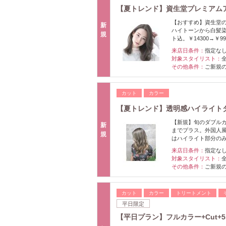
【夏トレンド】資生堂プレミアムア
【おすすめ】資生堂の
新
ハイトーンから白髪
規
ト込。￥14300→￥99
来店日条件：
指定な
対象スタイリスト：
その他条件：
ご新規
カット
カラー
【夏トレンド】透明感ハイライトダブル
【新規】旬のダブルカ
新
までプラス。外国人風
規
はハイライト部分の
来店日条件：
指定な
対象スタイリスト：
その他条件：
ご新規
カット
カラー
トリートメント
平日限定
【平日プラン】フルカラー+Cut+5st