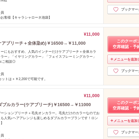
し
ブックマー
全員
のお客様【キャラシャローネ池袋】
¥11,000
このクーポ
ブリーチ＋全体染め)￥16500→￥11,000
空席確認・予
ラーにもおすすめ、人気のインナーだけケアブリーチ＋全体カラ
カラー」「イヤリングカラー」「フェイスフレーミングカラー」
メニューを追加
tcご相談◎
し
ブックマー
全員
カットは＋￥2,200で可能です。
¥11,000
このクーポ
ルカラー(ケアブリーチ)￥16500→￥11000
空席確認・予
デーションブリーチ＋毛先オンカラー。毛先だけのカラーなのでお
にも人気♪ヘアアレンジも楽しめるダブルカラープランです！ロン
メニューを追加
口】
し
ブックマー
全員