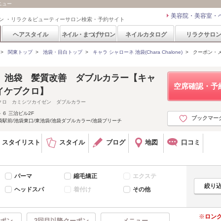
メニュー
美容院・美容室・
ン ・リラク＆ビューティーサロン検索・予約サイト
ヘアスタイル
ネイル・まつげサロン
ネイルカタログ
リラクサロ
>
関東トップ
>
池袋・目白トップ
>
キャラ シャローネ 池袋(Chara Chalone)
>
クーポン・
lone 池袋 髪質改善 ダブルカラー【キャ
空席確認・予
イケブクロ】
クロ カミシツカイゼン ダブルカラー
６ 三治ビル2F
ブックマー
袋駅前/池袋東口/東池袋/池袋ダブルカラー/池袋ブリーチ
スタイリスト
スタイル
ブログ
地図
口コミ
パーマ
縮毛矯正
エクステ
ヘッドスパ
着付け
その他
ロン
ポン
2回目以降クーポン
メニュー