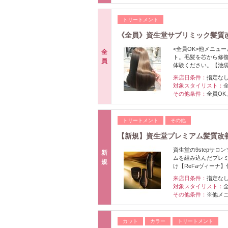
トリートメント
《全員》資生堂サブリミック髪質改
<全員OK>他メニュー
全
ト。毛髪を芯から修
員
体験ください。【池
来店日条件：
指定な
対象スタイリスト：
その他条件：
全員O
トリートメント
その他
【新規】資生堂プレミアム髪質改
資生堂の9stepサ
新
ムを組み込んだプレ
規
け【ReFaヴィーナ】
来店日条件：
指定な
対象スタイリスト：
その他条件：
※他メニ
カット
カラー
トリートメント