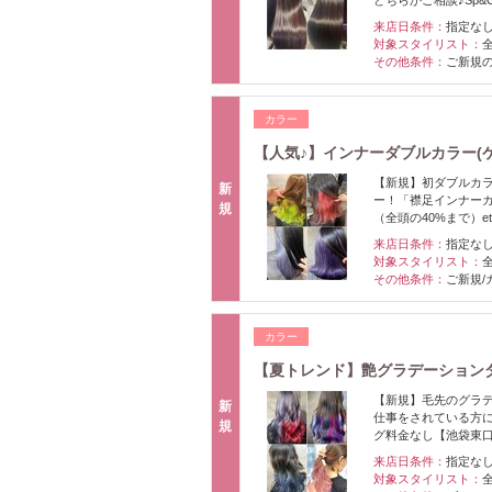
来店日条件：
指定な
対象スタイリスト：
その他条件：
ご新規
カラー
【人気♪】インナーダブルカラー(ケア
【新規】初ダブルカ
新
ー！「襟足インナー
規
（全頭の40%まで）e
来店日条件：
指定な
対象スタイリスト：
その他条件：
ご新規/
カラー
【夏トレンド】艶グラデーションダブ
【新規】毛先のグラ
新
仕事をされている方
規
グ料金なし【池袋東
来店日条件：
指定な
対象スタイリスト：