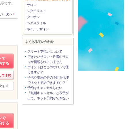
表示です。
サロン
スタイリスト
ージ
次へ
クーポン
ヘアスタイル
ネイルデザイン
よくある問い合わせ
スマート支払いについて
行きたいサロン・近隣のサロ
ンで
ンが掲載されていません
約する
ポイントはどこのサロンで使
えますか？
して予約
子供や友達の分の予約も代理
でネット予約できますか？
クする
予約をキャンセルしたい
「無断キャンセル」と表示が
出て、ネット予約ができない
ンで
約する