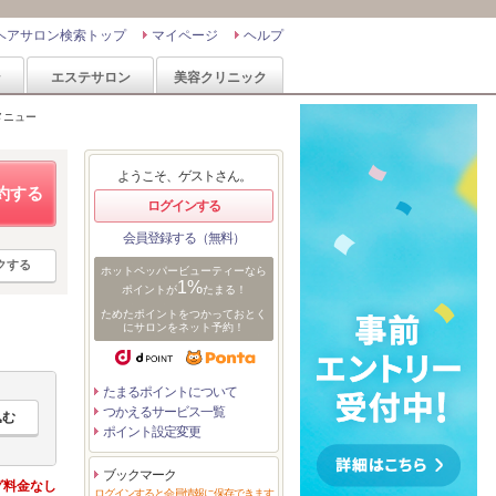
ヘアサロン検索トップ
マイページ
ヘルプ
ン
エステサロン
美容クリニック
メニュー
ようこそ、ゲストさん。
約する
ログインする
会員登録する（無料）
クする
ホットペッパービューティーなら
1%
ポイントが
たまる！
ためたポイントをつかっておとく
にサロンをネット予約！
たまるポイントについて
つかえるサービス一覧
ポイント設定変更
ブックマーク
グ料金なし
ログインすると会員情報に保存できます