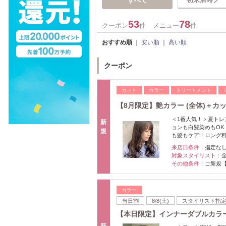
すべて
53
78
クーポン
件
メニュー
件
おすすめ順
｜
安い順
｜
高い順
クーポン
カット
カラー
トリートメント
【8月限定】艶カラー (全体)＋カッ
＜1番人気！＞夏トレ
新
ョンも白髪染めもO
規
も髪もケア！ロング
来店日条件：
指定な
対象スタイリスト：
その他条件：
ご新規
カラー
当日割
8/8(土)
スタイリスト指
【本日限定】インナーダブルカラー
新