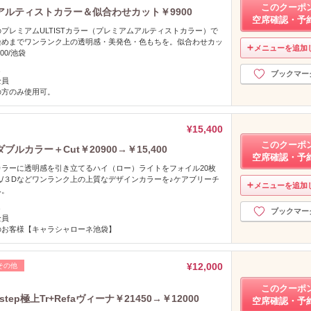
このクーポ
ルティストカラー＆似合わせカット￥9900
空席確認・予
プレミアムULTISTカラー（プレミアムアルティストカラー）で
染めまでワンランク上の透明感・美発色・色もちを。似合わせカッ
メニューを追加
00/池袋
し
ブックマー
全員
の方のみ使用可。
¥15,400
このクーポ
カラー＋Cut￥20900→￥15,400
空席確認・予
ラーに透明感を引き立てるハイ（ロー）ライトをフォイル20枚
/３Dなどワンランク上の上質なデザインカラーを♪ケアブリーチ
メニューを追加
み。
し
ブックマー
全員
のお客様【キャラシャローネ池袋】
¥12,000
その他
このクーポ
ep極上Tr+Refaヴィーナ￥21450→￥12000
空席確認・予