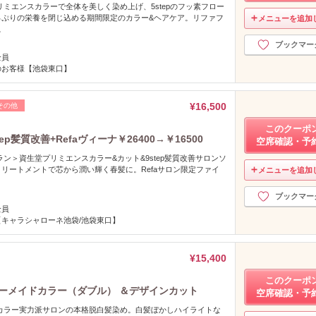
リミエンスカラーで全体を美しく染め上げ、5stepのフッ素フロー
っぷりの栄養を閉じ込める期間限定のカラー&ヘアケア。リファフ
メニューを追加
。
ブックマー
全員
のお客様【池袋東口】
¥16,500
その他
このクーポ
p髪質改善+Refaヴィーナ￥26400→￥16500
空席確認・予
ラン＞資生堂プリミエンスカラー&カット&9step髪質改善サロンソ
リートメントで芯から潤い輝く春髪に。Refaサロン限定ファイ
メニューを追加
ブックマー
全員
【キャラシャローネ池袋/池袋東口】
¥15,400
このクーポ
ーメイドカラー（ダブル） ＆デザインカット
空席確認・予
カラー実力派サロンの本格脱白髪染め。白髪ぼかしハイライトな