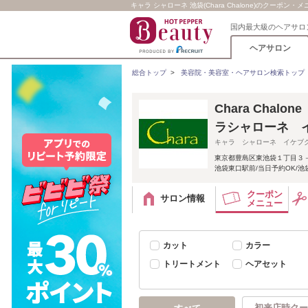
キャラ シャローネ 池袋(Chara Chalone)のクーポン・
国内最大級のヘアサロ
ヘアサロン
総合トップ
>
美容院・美容室・ヘアサロン検索トップ
Chara Cha
ラシャローネ 
キャラ シャローネ イケブ
東京都豊島区東池袋１丁目３－
池袋東口駅前/当日予約OK/池
クーポン
サロン情報
メニュー
カット
カラー
トリートメント
ヘアセット
初来店時クー