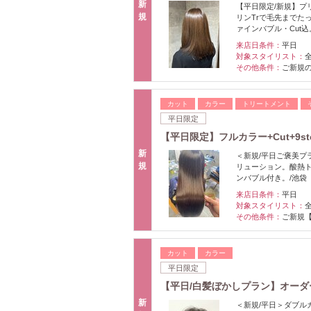
新
【平日限定/新規】プ
規
リンTrで毛先までた
ァインバブル・Cut込
来店日条件：
平日
対象スタイリスト：
その他条件：
ご新規
カット
カラー
トリートメント
平日限定
【平日限定】フルカラー+Cut+9ste
新
＜新規/平日ご褒美プ
規
リューション。酸熱ト
ンバブル付き。/池袋
来店日条件：
平日
対象スタイリスト：
その他条件：
ご新規
カット
カラー
平日限定
【平日/白髪ぼかしプラン】オーダ
新
＜新規/平日＞ダブル