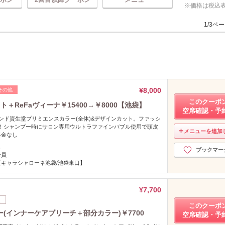
価格は税込
1/3ペ
¥8,000
その他
このクーポ
ト＋ReFaヴィーナ￥15400→￥8000【池袋】
空席確認・予
ンド資生堂プリミエンスカラー(全体)&デザインカット。ファッシ
K！シャンプー時にサロン専用ウルトラファインバブル使用で頭皮
メニューを追加
料金なし
し
ブックマー
全員
【キャラシャローネ池袋/池袋東口】
¥7,700
定
このクーポ
(インナーケアブリーチ＋部分カラー)￥7700
空席確認・予