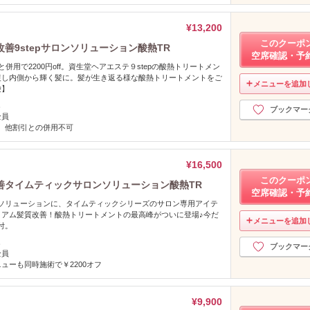
¥13,200
このクーポ
善9stepサロンソリューション酸熱TR
空席確認・予
と併用で2200円off。資生堂ヘアエステ９stepの酸熱トリートメン
復し内側から輝く髪に。髪が生き返る様な酸熱トリートメントをご
メニューを追加
袋】
し
ブックマー
全員
K、他割引との併用不可
¥16,500
このクーポ
善タイムティックサロンソリューション酸熱TR
空席確認・予
ロンソリューションに、タイムティックシリーズのサロン専用アイテ
ミアム髪質改善！酸熱トリートメントの最高峰がついに登場♪今だ
メニューを追加
付。
し
ブックマー
全員
ューも同時施術で￥2200オフ
¥9,900