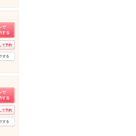
ンで
約する
して予約
クする
ンで
約する
して予約
クする