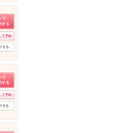
ンで
約する
して予約
クする
ンで
約する
して予約
クする