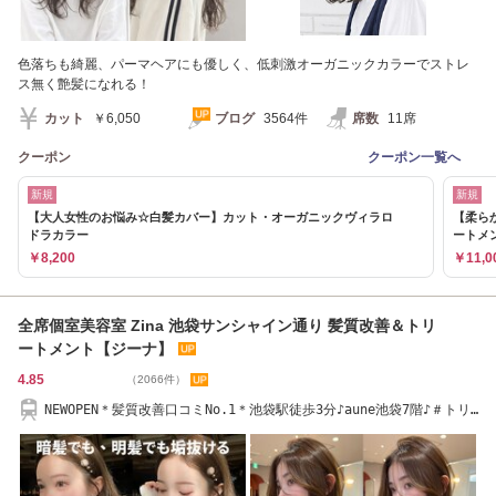
色落ちも綺麗、パーマヘアにも優しく、低刺激オーガニックカラーでストレ
ス無く艶髪になれる！
カット
￥6,050
ブログ
3564件
席数
11席
クーポン
クーポン一覧へ
新規
新規
【大人女性のお悩み☆白髪カバー】カット・オーガニックヴィラロ
【柔ら
ドラカラー
ートメ
￥8,200
￥11,0
全席個室美容室 Zina 池袋サンシャイン通り 髪質改善＆トリ
ートメント【ジーナ】
4.85
（2066件）
NEWOPEN＊髪質改善口コミNo.1＊池袋駅徒歩3分♪aune池袋7階♪＃トリ
ートメント