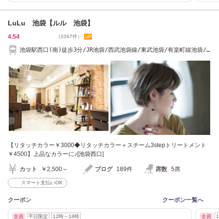
LuLu 池袋【ルル 池袋】
4.54
（1047件）
池袋駅西口(南)徒歩3分/JR池袋/西武池袋線/東武池袋/有楽町線池袋/
丸ノ内線池袋/池袋
【リタッチカラー￥3000◆リタッチカラー＋スチーム3stepトリートメント
￥4500】上品なカラーに♪[池袋西口]
カット
￥2,500～
ブログ
189件
席数
5席
スマート支払いOK
クーポン
クーポン一覧へ
全員
平日限定
12時～18時
全員