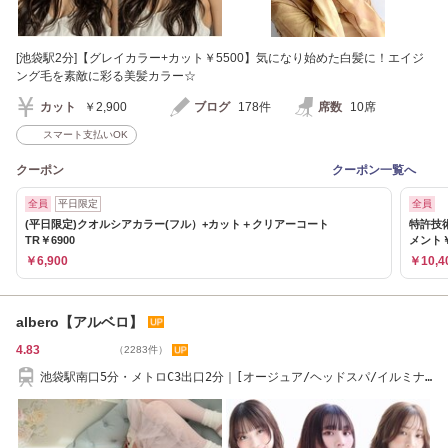
[池袋駅2分]【グレイカラー+カット￥5500】気になり始めた白髪に！エイジ
ング毛を素敵に彩る美髪カラー☆
カット
￥2,900
ブログ
178件
席数
10席
スマート支払いOK
クーポン
クーポン一覧へ
全員
平日限定
全員
(平日限定)クオルシアカラー(フル）+カット＋クリアーコート
特許技
TR￥6900
メント￥
￥6,900
￥10,4
albero【アルベロ】
4.83
（2283件）
池袋駅南口5分・メトロC3出口2分｜[オージュア/ヘッドスパ/イルミナ
カラー/縮毛矯正]