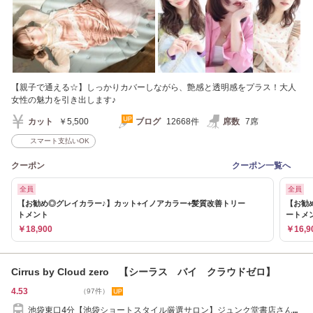
【親子で通える☆】しっかりカバーしながら、艶感と透明感をプラス！大人
女性の魅力を引き出します♪
カット
￥5,500
ブログ
12668件
席数
7席
スマート支払いOK
クーポン
クーポン一覧へ
全員
全員
【お勧め◎グレイカラー♪】カット+イノアカラー+髪質改善トリー
【お勧
トメント
ートメ
￥18,900
￥16,9
Cirrus by Cloud zero 【シーラス バイ クラウドゼロ】
4.53
（97件）
池袋東口4分【池袋ショートスタイル厳選サロン】ジュンク堂書店さんの