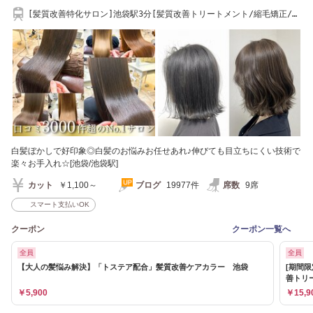
[髪質改善特化サロン]池袋駅3分[髪質改善トリートメント/縮毛矯正/白
髪染め/学割U24]
白髪ぼかしで好印象◎白髪のお悩みお任せあれ♪伸びても目立ちにくい技術で
楽々お手入れ☆[池袋/池袋駅]
カット
￥1,100～
ブログ
19977件
席数
9席
スマート支払いOK
クーポン
クーポン一覧へ
全員
全員
【大人の髪悩み解決】「トステア配合」髪質改善ケアカラー 池袋
[期間限
善トリ
￥5,900
￥15,9