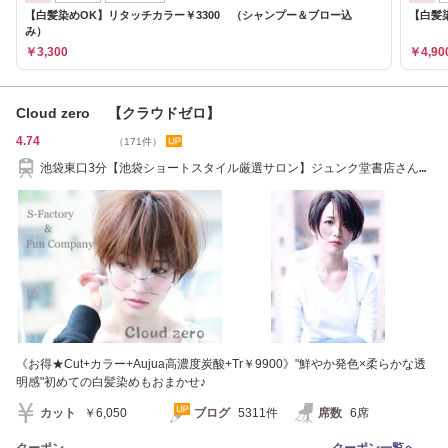
【白髪染めOK】リタッチカラー￥3300 （シャンプー＆ブロー込
【白髪染
み）
￥3,300
￥4,90
Cloud zero 【クラウドゼロ】
4.74
（171件）
池袋東口3分【池袋ショートスタイル厳選サロン】ジュンク堂書店さんの
すぐ後ろ側です
《お得★Cut+カラー+Aujua高濃度炭酸+Tr￥9900》"鮮やか発色×柔らかな透
明感"初めての白髪染めもおまかせ♪
カット
￥6,050
ブログ
5311件
席数
6席