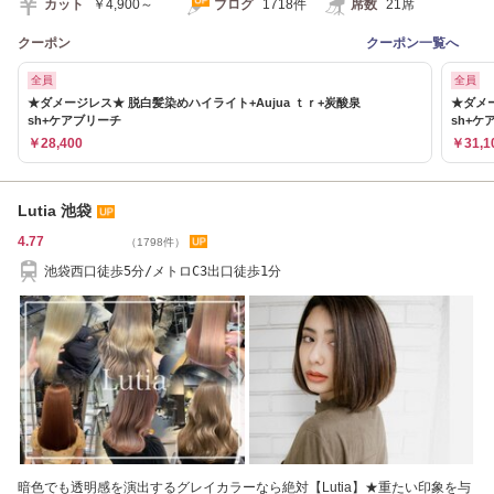
カット
￥4,900～
ブログ
1718件
席数
21席
クーポン
クーポン一覧へ
全員
全員
★ダメージレス★ 脱白髪染めハイライト+Aujua ｔｒ+炭酸泉
★ダメー
sh+ケアブリーチ
sh+ケ
￥28,400
￥31,1
Lutia 池袋
4.77
（1798件）
池袋西口徒歩5分/メトロC3出口徒歩1分
暗色でも透明感を演出するグレイカラーなら絶対【Lutia】★重たい印象を与