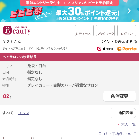
レディース
ブックマーク
ログイン
ゲストさん
ポイントを表示する
ポイントが1%たまる！
ポイントはサロン予約でつかえる！
ヘアサロンの検索結果
池袋・目白
エリア
指定なし
日付
指定なし
来店時刻
グレイカラー・白髪カバーが得意なサロン
特集
82
条件変更
件
すべて
メンズ
地図表示
求人一覧
口コミ・平均点について