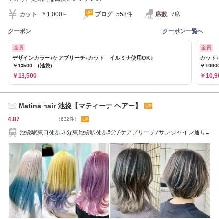
カット
￥1,000～
ブログ
558件
席数
7席
クーポン
クーポン一覧へ
全員
全員
デザインカラー+ケアブリーチ+カット イルミナ使用OK♪
カット
￥13500 (池袋)
￥109
￥13,500
￥10,9
Matina hair 池袋【マティーナ ヘアー】
PR
4.87
（632件）
池袋駅東口徒歩３分東池袋駅徒歩5分/ケアブリーチ/サンシャイン通り
池袋/オタ歓迎☆