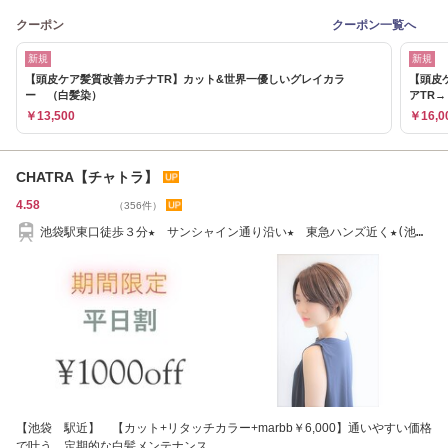
クーポン
クーポン一覧へ
新規
新規
【頭皮ケア髪質改善カチナTR】カット&世界一優しいグレイカラ
【頭皮
ー （白髪染）
アTR→￥
￥13,500
￥16,0
CHATRA【チャトラ】
4.58
（356件）
池袋駅東口徒歩３分★ サンシャイン通り沿い★ 東急ハンズ近く★(池
袋) (Aujua)
【池袋 駅近】 【カット+リタッチカラー+marbb￥6,000】通いやすい価格
で叶う。定期的な白髪メンテナンス