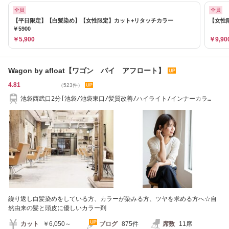
全員
全員
【平日限定】【白髪染め】【女性限定】カット+リタッチカラー
【女性限
￥5900
￥5,900
￥9,90
Wagon by afloat【ワゴン バイ アフロート】
4.81
（523件）
池袋西武口2分[池袋/池袋東口/髪質改善/ハイライト/インナーカラ
ー/Aujua/レイヤー
繰り返し白髪染めをしている方、カラーが染みる方、ツヤを求める方へ☆自
然由来の髪と頭皮に優しいカラー剤
カット
￥6,050～
ブログ
875件
席数
11席