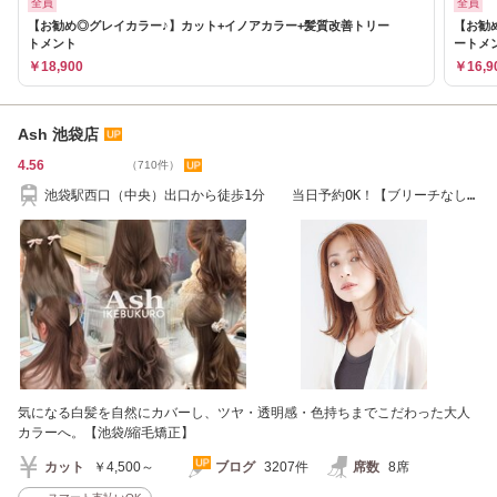
全員
全員
【お勧め◎グレイカラー♪】カット+イノアカラー+髪質改善トリー
【お勧
トメント
ートメ
￥18,900
￥16,9
Ash 池袋店
4.56
（710件）
池袋駅西口（中央）出口から徒歩1分 当日予約OK！【ブリーチなし
カラー/縮毛矯正】
気になる白髪を自然にカバーし、ツヤ・透明感・色持ちまでこだわった大人
カラーへ。【池袋/縮毛矯正】
カット
￥4,500～
ブログ
3207件
席数
8席