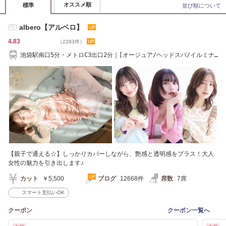
オススメ順
標準
並び順について
albero【アルベロ】
PR
4.83
（2283件）
池袋駅南口5分・メトロC3出口2分｜[オージュア/ヘッドスパ/イルミナ
カラー/縮毛矯正]
【親子で通える☆】しっかりカバーしながら、艶感と透明感をプラス！大人
女性の魅力を引き出します♪
カット
￥5,500
ブログ
12668件
席数
7席
スマート支払いOK
クーポン
クーポン一覧へ