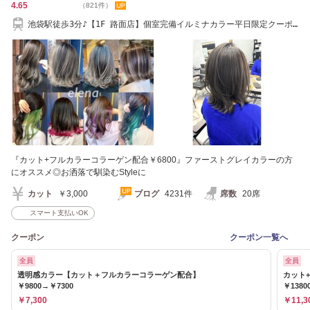
4.65
（821件）
池袋駅徒歩3分♪【1F 路面店】個室完備イルミナカラー平日限定クーポ
ン03-5985-4966
『カット+フルカラーコラーゲン配合￥6800』ファーストグレイカラーの方
にオススメ◎お洒落で馴染むStyleに
カット
￥3,000
ブログ
4231件
席数
20席
スマート支払いOK
クーポン
クーポン一覧へ
全員
全員
透明感カラー【カット＋フルカラーコラーゲン配合】
カット+
￥9800→￥7300
￥1380
￥7,300
￥11,3