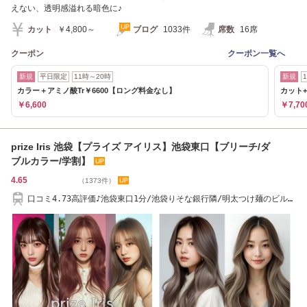
えない、透明感溢れる暗色に♪
カット
￥4,800～
ブログ
1033件
席数
16席
クーポン
クーポン一覧へ
新規
平日限定
11時～20時
新規
カラー＋アミノ酸Tr￥6600【ロング料金なし】
カット+
￥6,600
￥7,70
prize Iris 池袋【プライズ アイリス】池袋東口【ブリーチ/ダ
ブルカラー/学割】
4.65
（1373件）
口コミ4.73高評価♪池袋東口1分/池袋りそな銀行隣/明太つけ麺のビル最
上階(池袋駅池袋