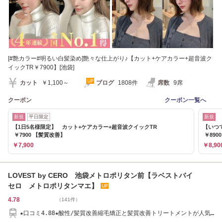
[#艶カラー#明るい白髪染め]艶々な仕上がり♪【カット+ケアカラー+超音波ク
イックTR￥7900】[池袋]
カット
￥1,100～
ブログ
1808件
席数
9席
クーポン
クーポン一覧へ
新規
平日限定
新規
【1日5名様限定】 カット+ケアカラー+超音波クイックTR
【いつ
￥7900 【髪質改善】
￥890
￥7,900
￥8,90
LOVEST by CERO 池袋メトロポリタン前【ラベストバイ
セロ メトロポリタンマエ】
4.78
（141件）
★口コミ4.88★酸性/髪質改善縮毛矯正と髪質改善トリートメントが人気◎
池袋駅3分