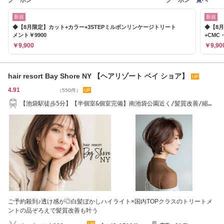
クーポン
クーポン一覧へ
新規
新規
◆【8月限定】カット+カラー+3STEPミルボンリンケージトリート
◆【8
メント￥9900
+CMC
￥9,900
￥9,90
hair resort Bay Shore NY 【ヘアリゾート ベイ ショア】
4.91
（550件）
【池袋駅徒歩5分】【半個室&個室完備】南池袋公園近く/髪質改善/縮毛
矯正/Men'sもOK
ご予約殺到♪透け感が◎白髪ぼかしハイライト×国内TOPクラスのトリートメ
ントの品ぞろえで髪質改善も叶う