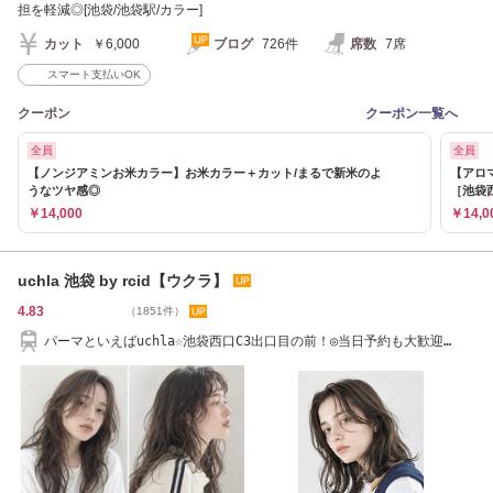
担を軽減◎[池袋/池袋駅/カラー]
カット
￥6,000
ブログ
726件
席数
7席
スマート支払いOK
クーポン
クーポン一覧へ
全員
全員
【ノンジアミンお米カラー】お米カラー＋カット/まるで新米のよ
【アロ
うなツヤ感◎
［池袋
￥14,000
￥14,0
uchla 池袋 by rcid【ウクラ】
4.83
（1851件）
パーマといえばuchla☆池袋西口C3出口目の前！◎当日予約も大歓迎
☆【Aujuaプレトワ】