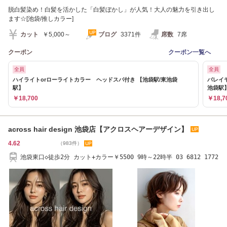
脱白髪染め！白髪を活かした「白髪ぼかし」が人気！大人の魅力を引き出し
ます☆[池袋/推しカラー]
カット
￥5,000～
ブログ
3371件
席数
7席
クーポン
クーポン一覧へ
全員
全員
ハイライトorローライトカラー ヘッドスパ付き 【池袋駅/東池袋
バレイ
駅】
池袋駅
￥18,700
￥18,7
across hair design 池袋店【アクロスヘアーデザイン】
4.62
（983件）
池袋東口◇徒歩2分 カット+カラー￥5500 9時～22時半 03 6812 1772