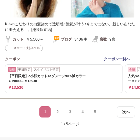
K-twoこだわりの白髪染めで透明感×艶髪が叶う♪今までにない、新しいあなた
に出会える―。[池袋駅直結]
カット
￥5,500～
ブログ
3406件
席数
9席
スマート支払いOK
クーポン
クーポン一覧へ
新規
平日限定
スタイリスト指定
全員
【平日限定】c小顔カット+aダメージ90%減カラー
人気No
￥19800→￥13530
ー￥198
￥13,530
￥14,6
1
2
3
4
5
次へ
1 / 5ページ