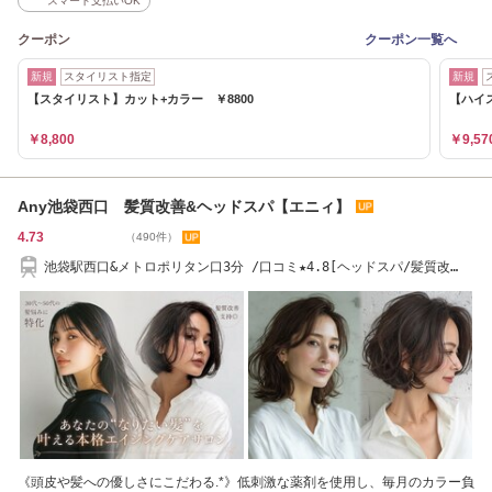
スマート支払いOK
クーポン
クーポン一覧へ
新規
スタイリスト指定
新規
【スタイリスト】カット+カラー ￥8800
【ハイ
￥8,800
￥9,57
Any池袋西口 髪質改善&ヘッドスパ【エニィ】
4.73
（490件）
池袋駅西口&メトロポリタン口3分 /口コミ★4.8[ヘッドスパ/髪質改
善/TOKIO/白髪染め]
《頭皮や髪への優しさにこだわる.*》低刺激な薬剤を使用し、毎月のカラー負