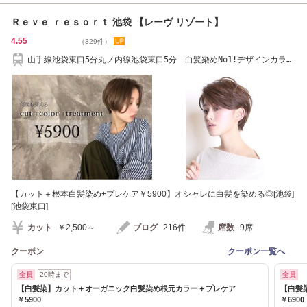
Ｒｅｖｅ ｒｅｓｏｒｔ 池袋 【レーヴ リゾート】
4.55
（329件）
山手線池袋東口5分丸ノ内線池袋東口5分「白髪染めNo1!デザインカラ
ー/トリートメント]
【カット＋根本白髪染め+プレケア￥5900】オシャレに白髪を染める◎[池袋]
[池袋東口]
カット
￥2,500～
ブログ
216件
席数
9席
クーポン
クーポン一覧へ
全員
20時まで
全員
【白髪染】カット＋オーガニック白髪染め根元カラー＋プレケア
【白髪
￥5900
￥6900