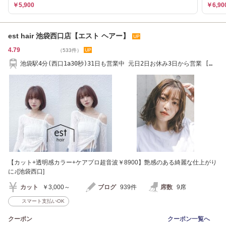
￥5,900
￥6,90
est hair 池袋西口店【エスト ヘアー】
4.79
（533件）
池袋駅4分(西口1a30秒)31日も営業中 元日2日お休み3日から営業 [髪
質改善/縮毛矯正]
【カット+透明感カラー+ケアプロ超音波￥8900】艶感のある綺麗な仕上がり
に♪[池袋西口]
カット
￥3,000～
ブログ
939件
席数
9席
スマート支払いOK
クーポン
クーポン一覧へ