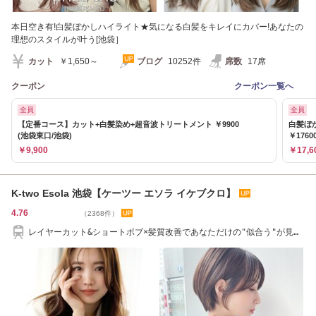
本日空き有!白髪ぼかしハイライト★気になる白髪をキレイにカバー!あなたの
理想のスタイルが叶う[池袋］
カット
￥1,650～
ブログ
10252件
席数
17席
クーポン
クーポン一覧へ
全員
全員
【定番コース】カット+白髪染め+超音波トリートメント ￥9900
白髪ぼ
(池袋東口/池袋)
￥1760
￥9,900
￥17,6
K-two Esola 池袋【ケーツー エソラ イケブクロ】
4.76
（2368件）
レイヤーカット&ショートボブ×髪質改善であなただけの"似合う"が見つ
かる/池袋駅直結