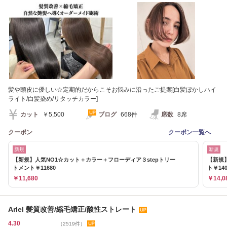
髪や頭皮に優しい☆定期的だからこそお悩みに沿ったご提案[白髪ぼかしハイ
ライト/白髪染め/リタッチカラー]
カット
￥5,500
ブログ
668件
席数
8席
クーポン
クーポン一覧へ
新規
新規
【新規】人気NO1☆カット＋カラー＋フローディア３stepトリー
【新規
トメント￥11680
ト￥140
￥11,680
￥14,0
Arlel 髪質改善/縮毛矯正/酸性ストレート
4.30
（2519件）