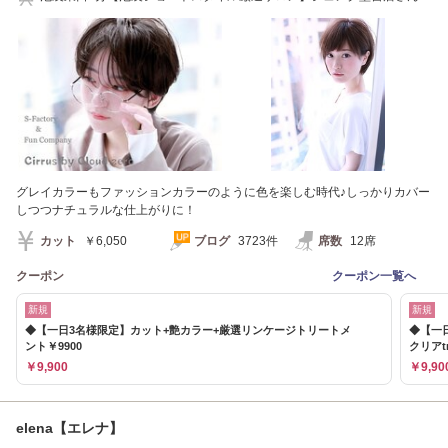
100m後ろです
グレイカラーもファッションカラーのように色を楽しむ時代♪しっかりカバー
しつつナチュラルな仕上がりに！
カット
￥6,050
ブログ
3723件
席数
12席
クーポン
クーポン一覧へ
新規
新規
◆【一日3名様限定】カット+艶カラー+厳選リンケージトリートメ
◆【一
ント￥9900
クリアtr
￥9,900
￥9,90
elena【エレナ】