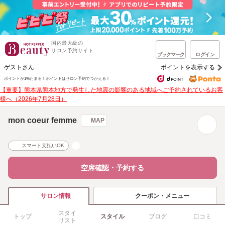
国内最大級の
サロン予約サイト
ブックマーク
ログイン
ゲストさん
ポイントを表示する
ポイントが1%たまる！
ポイントはサロン予約でつかえる！
【重要】熊本県熊本地方で発生した地震の影響のある地域へご予約されているお客
様へ（2026年7月28日）
mon coeur femme
MAP
スマート支払いOK
空席確認・予約する
クーポン・メニュー
サロン情報
スタイ
トップ
スタイル
ブログ
口コミ
リスト