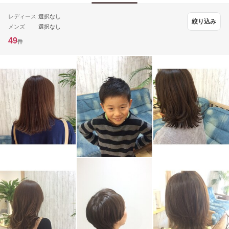
レディース
選択なし
絞り込み
メンズ
選択なし
49
件