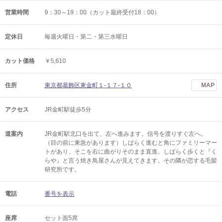
営業時間
9：30～19：00（カット最終受付18：00）
定休日
毎週火曜日・第二・第三水曜日
カット価格
￥5,610
住所
東京都葛飾区東金町１-１７-１０
MAP
アクセス
JR金町駅徒歩5分
道案内
JR金町駅北口を出て、左へ進みます。信号を渡りすぐ左へ。
（目の前に東急があります）しばらく進むと角にファミリーマー
トがあり、そこを右に曲がりそのまま直進。しばらく歩くと『く
らや』と言う焼き鳥屋さんが見えてきます。その隣が恋する毛髪
研究所です。
電話
番号を表示
座席
セット面5席