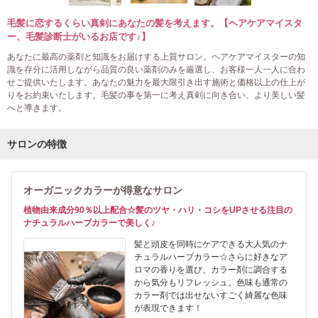
毛髪に恋するくらい真剣にあなたの髪を考えます。【ヘアケアマイスタ
ー、毛髪診断士がいるお店です♪】
あなたに最高の薬剤と知識をお届けする上質サロン。ヘアケアマイスターの知
識を存分に活用しながら品質の良い薬剤のみを厳選し、お客様一人一人に合わ
せご提供いたします。あなたの魅力を最大限引き出す施術と価格以上の仕上が
りをお約束いたします。毛髪の事を第一に考え真剣に向き合い、より美しい髪
へと導きます。
サロンの特徴
オーガニックカラーが得意なサロン
植物由来成分90％以上配合☆髪のツヤ・ハリ・コシをUPさせる注目の
ナチュラルハーブカラーで美しく♪
髪と頭皮を同時にケアできる大人気のナ
チュラルハーブカラー☆さらに好きなア
ロマの香りを選び、カラー剤に調合する
から気分もリフレッシュ。色味も通常の
カラー剤では出せないすごく綺麗な色味
が表現できます！