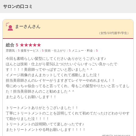
サロンの口コミ
サロンPick Up
まーさんさん
（女性/10代後半/学生）
総合
5
★
★
★
★
★
雰囲気：
5
接客サービス：
5
技術・仕上がり：
5
メニュー・料金：
5
今回も素晴らしい髪型にしてくださいありがとうございます♪
ほんとは技術・仕上がり星5以上つけたいぐらいすっごい良かったで
す！！！！美容師ってやっぱすごいと思いました＾＾
イメージ画像のまんまカットしてくれて感動しました泣！
担当美容師さんのレイヤーがうますぎてレイヤーやめれません！！
母にめっちゃ似合ってると言ってくれ、母もこの髪型やりたいと言ってまし
た！担当美容師さんのこと勧めました＾＾
またよろしくお願いします！！
トリートメントありがとうございました！！
丁寧にトリートメントのことを説明してくれて初めてだったけどわかりやす
て助かりました泣！！！！
トリートメントの説明聞いてて楽しかったです♪
またトリートメントやる時お願いします！！！！