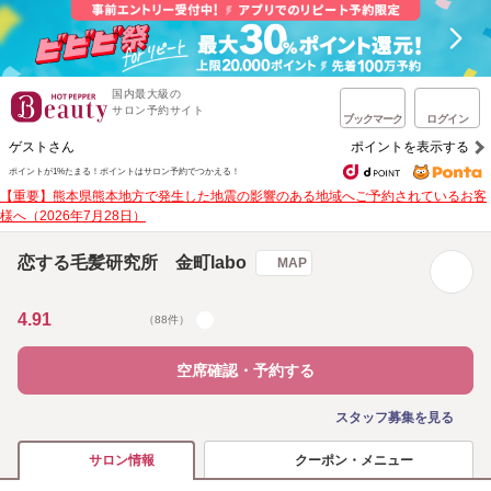
国内最大級の
サロン予約サイト
ブックマーク
ログイン
ゲストさん
ポイントを表示する
ポイントが1%たまる！
ポイントはサロン予約でつかえる！
【重要】熊本県熊本地方で発生した地震の影響のある地域へご予約されているお客
様へ（2026年7月28日）
恋する毛髪研究所 金町labo
MAP
4.91
（88件）
空席確認・予約する
スタッフ募集を見る
クーポン・メニュー
サロン情報