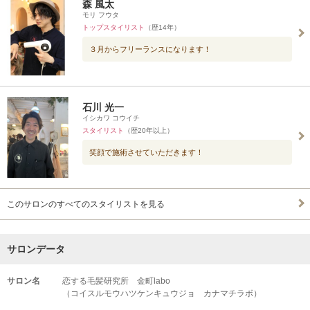
森 風太
モリ フウタ
トップスタイリスト
（歴14年）
３月からフリーランスになります！
石川 光一
イシカワ コウイチ
スタイリスト
（歴20年以上）
笑顔で施術させていただきます！
このサロンのすべてのスタイリストを見る
サロンデータ
サロン名
恋する毛髪研究所 金町labo
（コイスルモウハツケンキュウジョ カナマチラボ）