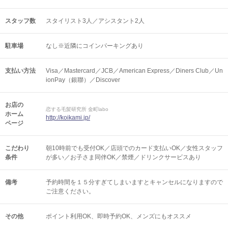
スタッフ数
スタイリスト3人／アシスタント2人
駐車場
なし※近隣にコインパーキングあり
支払い方法
Visa／Mastercard／JCB／American Express／Diners Club／Un
ionPay（銀聯）／Discover
お店の
恋する毛髪研究所 金町labo
ホーム
http://koikami.jp/
ページ
こだわり
朝10時前でも受付OK／店頭でのカード支払いOK／女性スタッフ
条件
が多い／お子さま同伴OK／禁煙／ドリンクサービスあり
備考
予約時間を１５分すぎてしまいますとキャンセルになりますので
ご注意ください。
その他
ポイント利用OK
即時予約OK
メンズにもオススメ