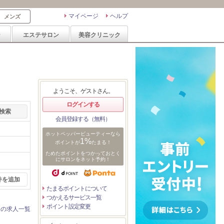
マイページ
ヘルプ
メンズ
ン
エステサロン
美容クリニック
ようこそ、ゲストさん。
ログインする
会員登録する（無料）
ホットペッパービューティーなら
1%
ポイントが
たまる！
ためたポイントをつかっておとく
にサロンをネット予約！
件を追加
たまるポイントについて
つかえるサービス一覧
ポイント設定変更
ンの求人一覧