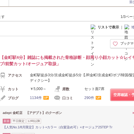
並
ます
1/3ペ
リストで表示
｜
ブックマ
【金町駅4分】雑誌にも掲載された骨格診断・顔周り小顔カット☆レイヤ
ブ/前髪カット/オージュア取扱」
金町駅徒歩3分/京成金町徒歩5分【JR金町/京成金町/ボブ/韓国/髪
アクセス
ディクシー】
￥5,000～
セット面7席
カット
席数
空席確認・
1134件
290件
ブログ
口コミ
UP
UP
adept 金町店 【アデプト】のクーポン
新規
平日限定
12時以降
【人気No.1/8月限定】カット+カラー（白髪染め可）+オージュア2STEP Tr