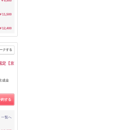
￥9,500
￥11,500
￥12,400
ークする
認定【京
/京成金
予約する
一覧へ