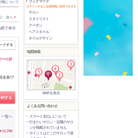
ブックマーク
び順について
ログインすると会員情報に保存できます
サロン
ージ
次へ
スタイリスト
クーポン
地図で表示
ヘアスタイル
ネイルデザイン
ークする
地図検索
ー/ボ
質改善/ア
MAPを表示
予約する
よくある問い合わせ
一覧へ
スマート支払いについて
行きたいサロン・近隣のサロ
ンが掲載されていません
￥11,790
ポイントはどこのサロンで使