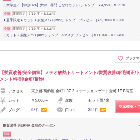
☆大学生☆【学割U24】大学・専門 こなれカット+シャンプー￥4,950→￥3,970
全員
期間限定
6/15(月)～8/31(月)
★夏季限定★カット＋炭酸スパ＋[mintシャンプープレゼント]￥9,180⇒￥8,200
全員
期間限定
6/15(月)～8/31(月)
☆カット＋炭酸スパ＋[mintシャンプー&マスク プレゼント]￥11,160→￥10,400
ブックマ
【髪質改善/完全個室】メテオ酸熱トリートメント/髪質改善/縮毛矯正/
メント/学割/金町/葛飾/
東京都 葛飾区 金町1-37-2 ステーションゲート金町 1F-B号室
アクセス
￥5,000～
セット面7席
カット
席数
空席確認・
68件
352件
ブログ
口コミ
UP
UP
髪質改善 SIERNA 金町のクーポン
新規