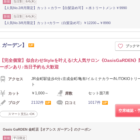
新規
当日割
8/6(木)
【人気No.2/8月限定】カット＋カラー【白髪染め可】＋水トリートメント￥9990
新規
当日割
8/6(木)
【人気No.3/8月限定】カット+カラー（白髪染め可）￥12200→￥8990
シス ガーデン】
UP
ブックマ
【完全個室】似合わせStyleを叶える!大人気サロン《OasisGaRDEN
ーポンあり♪当日予約も大歓迎
JR金町駅徒歩4分♪京成金町/亀有/イルミナカラー/N./TOKIOト
アクセス
ト
￥1,000～
セット面7席
カット
席数
2132件
1017件
ブログ
口コミ
UP
UP
空席確認・
スマート支払いOK
Oasis GaRDEN 金町店【オアシス ガーデン】のクーポン
新規
平日限定