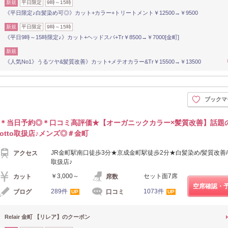
新規
平日限定
9時～15時
《平日限定♪白髪染め可◎》カット+カラー+トリートメント￥12500→￥9500
新規
平日限定
9時～15時
《平日9時～15時限定♪》カット+ヘッドスパ+Tr￥8500→￥7000[金町]
新規
《人気No1》うるツヤ&髪質改善》カット+メテオカラー&Tr￥15500→￥13500
ブックマ
＊当日予約◎＊口コミ高評価★【オーガニックカラー×髪質改善】話題のo
otto取扱店♪メンズ◎＃金町
JR金町駅南口徒歩3分★京成金町駅徒歩2分★白髪染め/髪質改善/oggi
アクセス
取扱店♪
￥3,000～
セット面7席
カット
席数
空席確認・
289件
1073件
ブログ
口コミ
UP
UP
Relair 金町 【リレア】のクーポン