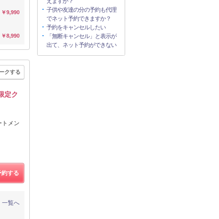
えますか？
子供や友達の分の予約も代理
￥9,990
でネット予約できますか？
予約をキャンセルしたい
￥8,990
「無断キャンセル」と表示が
出て、ネット予約ができない
ークする
》限定ク
リートメン
予約する
一覧へ