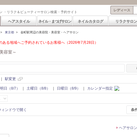
レディース
ン ・リラク＆ビューティーサロン検索・予約サイト
ヘアスタイル
ネイル・まつげサロン
ネイルカタログ
リラクサロ
>
東京都
>
金町駅周辺の美容院・美容室・ヘアサロン
ある地域へご予約されているお客様へ（2026年7月28日）
美容室～
｜
駅変更
明日（8/7）
｜
土曜日（8/8）
｜
日曜日（8/9）
｜
カレンダー指定
条
ヘアサロ