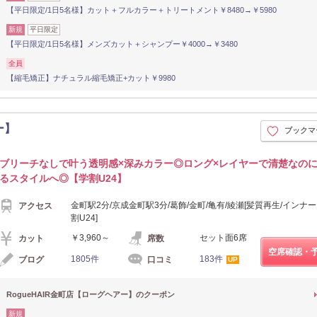
【平日限定/1日5名様】カット＋フルカラー＋トリートメント￥8480→￥5980
新規
平日限定
【平日限定/1日5名様】メンズカット＋シャンプー￥4000→￥3480
全員
【縮毛矯正】ナチュラル縮毛矯正+カット￥9980
ー】
ブックマ
ブリーチなしで叶う透明感×深みカラー◎ロング×レイヤーで清楚なの
るスタイルへ◎【学割U24】
金町駅2分/京成金町駅3分/葛飾/金町/亀有/綾瀬[髪質再生/インナ
アクセス
割U24]
￥3,960～
セット面6席
カット
席数
空席確認・
1805件
183件
ブログ
口コミ
UP
RogueHAIR金町店【ローグヘアー】のクーポン
新規