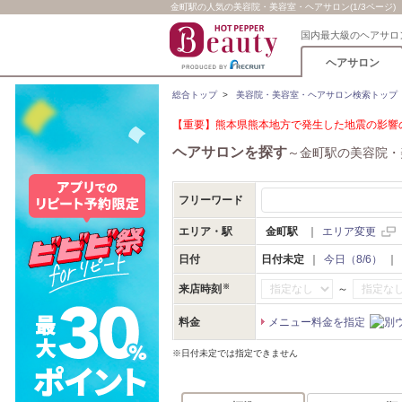
金町駅の人気の美容院・美容室・ヘアサロン(1/3ページ)
国内最大級のヘアサロ
ヘアサロン
総合トップ
>
美容院・美容室・ヘアサロン検索トップ
【重要】熊本県熊本地方で発生した地震の影響の
ヘアサロンを探す
～金町駅の美容院・
フリーワード
エリア・駅
金町駅
｜
エリア変更
日付
日付未定
｜
今日（8/6）
｜
～
来店時刻
料金
メニュー料金を指定
※日付未定では指定できません