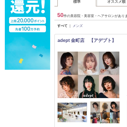
標準
オススメ順
50
件の美容院・美容室・ヘアサロンがあり
すべて
｜
メンズ
adept 金町店 【アデプト】