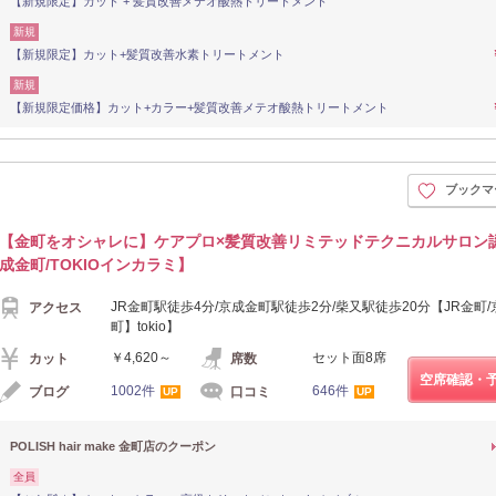
【新規限定】カット + 髪質改善メテオ酸熱トリートメント
新規
【新規限定】カット+髪質改善水素トリートメント
新規
【新規限定価格】カット+カラー+髪質改善メテオ酸熱トリートメント
ブックマ
【金町をオシャレに】ケアプロ×髪質改善リミテッドテクニカルサロン
成金町/TOKIOインカラミ】
JR金町駅徒歩4分/京成金町駅徒歩2分/柴又駅徒歩20分【JR金町
アクセス
町】tokio】
￥4,620～
セット面8席
カット
席数
空席確認・
1002件
646件
ブログ
口コミ
UP
UP
POLISH hair make 金町店のクーポン
全員