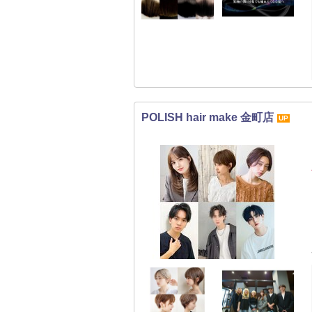
POLISH hair make 金町店
UP