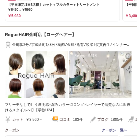
【平日限定/1日5名様】カット＋フルカラー＋トリートメント
【平日限
￥8480→￥5980
￥5,980
￥3,48
RogueHAIR金町店【ローグヘアー】
金町駅2分/京成金町駅3分/葛飾/金町/亀有/綾瀬[髪質再生/インナーカ
ラー/学割U24]
ブリーチなしで叶う透明感×深みカラー◎ロング×レイヤーで清楚なのに垢抜
けるスタイルへ◎【学割U24】
カット
￥3,960～
口コミ
183件
ブログ
1805件
クーポン
クーポン一覧へ