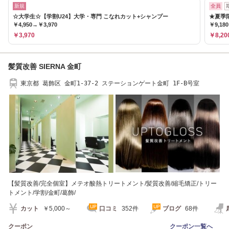
新規
全員
☆大学生☆【学割U24】大学・専門 こなれカット+シャンプー
★夏季
￥4,950→￥3,970
￥9,18
￥3,970
￥8,20
髪質改善 SIERNA 金町
東京都 葛飾区 金町1-37-2 ステーションゲート金町 1F-B号室
【髪質改善/完全個室】メテオ酸熱トリートメント/髪質改善/縮毛矯正/トリー
トメント/学割/金町/葛飾/
カット
￥5,000～
口コミ
352件
ブログ
68件
クーポン
クーポン一覧へ