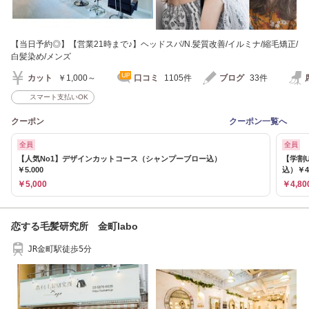
【当日予約◎】【営業21時まで♪】ヘッドスパ/N.髪質改善/イルミナ/縮毛矯正/
白髪染め/メンズ
カット
￥1,000～
口コミ
1105件
ブログ
33件
スマート支払いOK
クーポン
クーポン一覧へ
全員
全員
【人気No1】デザインカットコース（シャンプーブロー込）
【学割
￥5.000
込）￥4.
￥5,000
￥4,80
恋する毛髪研究所 金町labo
JR金町駅徒歩5分