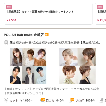
新規
新規
【新規限定】カット + 髪質改善メテオ酸熱トリートメント
【新規
￥9,500
￥11,5
POLISH hair make 金町店
JR金町駅徒歩4分/京成金町駅徒歩2分/柴又駅徒歩20分【JR金町/京成金
町】tokio】
【金町をオシャレに】ケアプロ×髪質改善リミテッドテクニカルサロン認定
【京成金町/TOKIOインカラミ】
カット
￥4,620～
口コミ
646件
ブログ
1003件