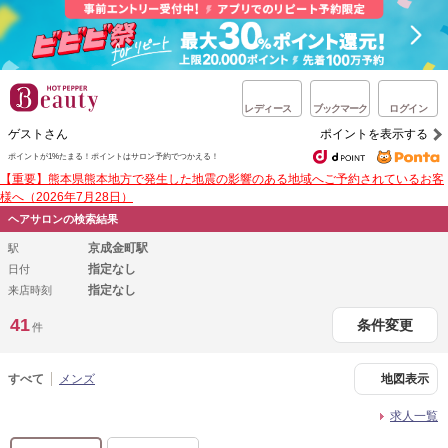
レディース
ブックマーク
ログイン
ゲストさん
ポイントを表示する
ポイントが1%たまる！
ポイントはサロン予約でつかえる！
【重要】熊本県熊本地方で発生した地震の影響のある地域へご予約されているお客
様へ（2026年7月28日）
ヘアサロンの検索結果
京成金町駅
駅
指定なし
日付
指定なし
来店時刻
41
条件変更
件
すべて
メンズ
地図表示
求人一覧