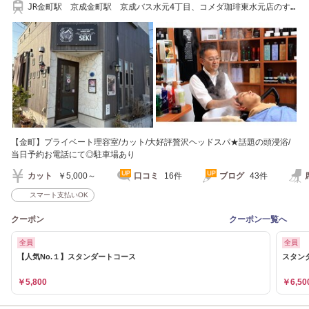
JR金町駅 京成金町駅 京成バス水元4丁目、コメダ珈琲東水元店のす
ぐそばです。
【金町】プライベート理容室/カット/大好評贅沢ヘッドスパ★話題の頭浸浴/
当日予約お電話にて◎駐車場あり
カット
￥5,000～
口コミ
16件
ブログ
43件
スマート支払いOK
クーポン
クーポン一覧へ
全員
全員
【人気No.１】スタンダートコース
スタンダ
￥5,800
￥6,50