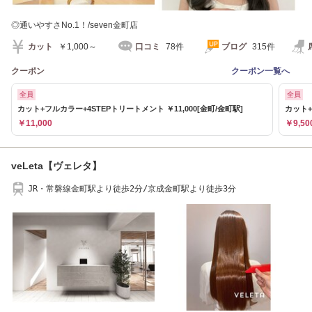
◎通いやすさNo.1！/seven金町店
カット
￥1,000～
口コミ
78件
ブログ
315件
クーポン
クーポン一覧へ
全員
全員
カット+フルカラー+4STEPトリートメント ￥11,000[金町/金町駅]
カット+
￥11,000
￥9,50
veLeta【ヴェレタ】
JR・常磐線金町駅より徒歩2分/京成金町駅より徒歩3分