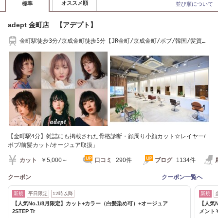
オススメ順
標準
並び順について
adept 金町店 【アデプト】
金町駅徒歩3分/京成金町徒歩5分【JR金町/京成金町/ボブ/韓国/髪質改
善/アディクシー】
【金町駅4分】雑誌にも掲載された骨格診断・顔周り小顔カット☆レイヤー/
ボブ/前髪カット/オージュア取扱」
カット
￥5,000～
口コミ
290件
ブログ
1134件
クーポン
クーポン一覧へ
新規
平日限定
12時以降
新規
【人気No.1/8月限定】カット+カラー（白髪染め可）+オージュア
【人気
2STEP Tr
メント￥