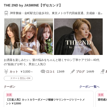
THE 2ND by JASMINE【ザセカンド】
JR常磐線・金町駅北口徒歩3分。東京メトロ千代田線直通。京成線・金
町駅徒歩4分。
お洒落を楽しみたい。髪の悩みをちゃんと聴くサロン丁寧ケアで10～40代
の“垢抜け”が叶う、男女に人気◎
カット
￥3,000～
口コミ
134件
ブログ
144件
スマート支払いOK
クーポン
クーポン一覧へ
全員
全員
【王道人気】カットカラーダメージ補修ツヤリンケージトリートメ
透明感
ント￥12000