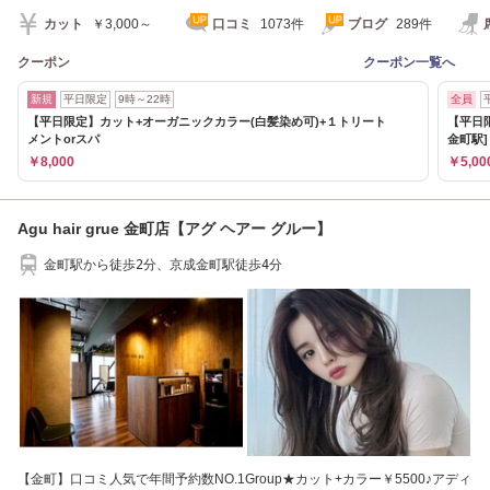
カット
￥3,000～
口コミ
1073件
ブログ
289件
クーポン
クーポン一覧へ
新規
平日限定
9時～22時
全員
【平日限定】カット+オーガニックカラー(白髪染め可)+１トリート
【平日限
メントorスパ
金町駅]
￥8,000
￥5,00
Agu hair grue 金町店【アグ ヘアー グルー】
金町駅から徒歩2分、京成金町駅徒歩4分
【金町】口コミ人気で年間予約数NO.1Group★カット+カラー￥5500♪アディ