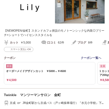
【NEWOPEN/金町】スタンドカフェ併設のモノトーンシックな内装◎ブリー
チ×ショートでハイセンススタイルを
カット
￥5,000
口コミ
62件
ブログ
8件
スマート支払いOK
クーポン
クーポン一覧へ
新規
全員
オーダーメイドデザインカット ￥5000→￥4500
1 カ
ア200
￥4,500
￥8,58
Twinkle マンツーマンサロン 金町
京成 or JR金町駅から京成バス（戸ヶ崎操車場行）『水元小学校』下
車、徒歩5分