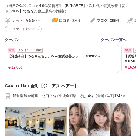
《当日OK◎》口コミ4.9◎髪質再生【BYKARTE】×次世代の髪質改善【髪に
ドラマを】であなた史上最高の艶髪に
カット
￥5,500～
口コミ
380件
ブログ
396件
スマート支払いOK
クーポン
クーポン一覧へ
全員
スタイリスト指定
全員
【質感革命】つるりんちょ。Zero髪質改善カラー ￥12650～
【質感
￥1650
￥12,650
￥16,5
Genius Hair 金町【ジニアス ヘアー】
JR常磐線金町駅 北口３分/京成金町駅 徒歩4分【金町/学割U24/水
元/葛飾/髪質改善】