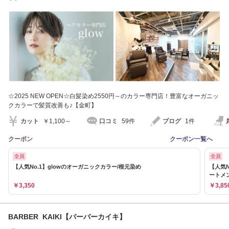
ガニックカラー）
☆2025 NEW OPEN☆白髪染め2550円～のカラー専門店！豊富なオーガニッ
クカラーで髪質改善も♪【金町】
カット
￥1,100～
口コミ
59件
ブログ
1件
クーポン
クーポン一覧へ
全員
全員
【人気No.1】glowのオーガニックカラー/根元染め
【人気
ートメ
￥3,350
￥3,85
BARBER KAIKI【バーバーカイキ】