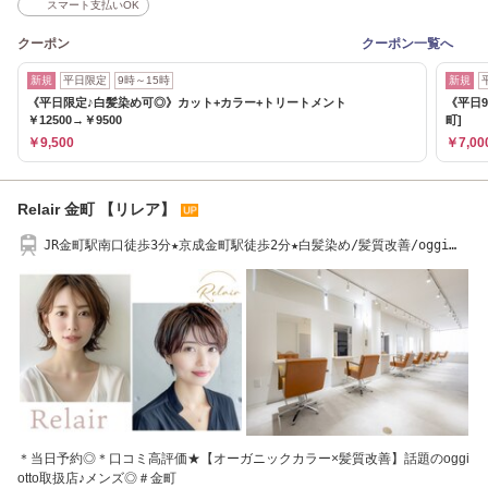
スマート支払いOK
クーポン
クーポン一覧へ
新規
平日限定
9時～15時
新規
《平日限定♪白髪染め可◎》カット+カラー+トリートメント
《平日9
￥12500→￥9500
町]
￥9,500
￥7,00
Relair 金町 【リレア】
JR金町駅南口徒歩3分★京成金町駅徒歩2分★白髪染め/髪質改善/oggi
otto取扱店♪
＊当日予約◎＊口コミ高評価★【オーガニックカラー×髪質改善】話題のoggi
otto取扱店♪メンズ◎＃金町