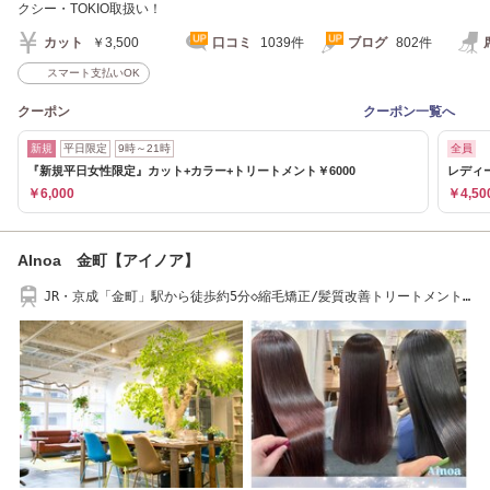
クシー・TOKIO取扱い！
カット
￥3,500
口コミ
1039件
ブログ
802件
スマート支払いOK
クーポン
クーポン一覧へ
新規
平日限定
9時～21時
全員
『新規平日女性限定』カット+カラー+トリートメント￥6000
レディー
￥6,000
￥4,50
AInoa 金町【アイノア】
JR・京成「金町」駅から徒歩約5分◇縮毛矯正/髪質改善トリートメント/
似合わせカット