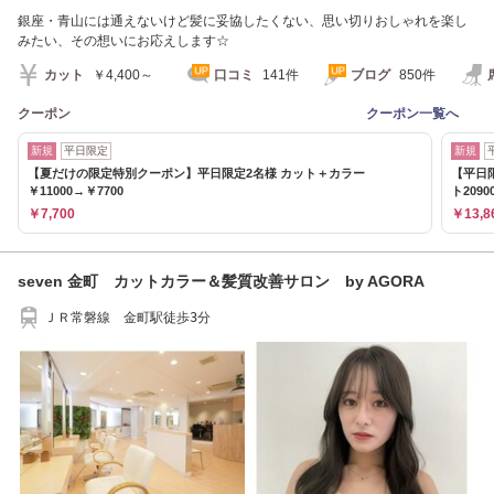
銀座・青山には通えないけど髪に妥協したくない、思い切りおしゃれを楽し
みたい、その想いにお応えします☆
カット
￥4,400～
口コミ
141件
ブログ
850件
クーポン
クーポン一覧へ
新規
平日限定
新規
【夏だけの限定特別クーポン】平日限定2名様 カット＋カラー
【平日
￥11000→￥7700
ト2090
￥7,700
￥13,8
seven 金町 カットカラー＆髪質改善サロン by AGORA
ＪＲ常磐線 金町駅徒歩3分