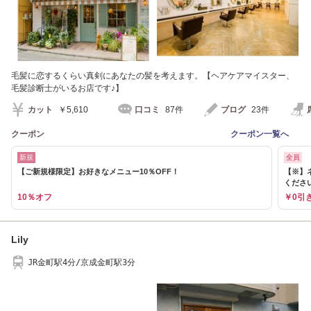
毛髪に恋するくらい真剣にあなたの髪を考えます。【ヘアケアマイスター、
毛髪診断士がいるお店です♪】
カット
￥5,610
口コミ
87件
ブログ
23件
クーポン
クーポン一覧へ
新規
全員
【ご新規様限定】お好きなメニュー10％OFF！
【※】
くださ
10％オフ
￥0引
Lily
JR金町駅4分/京成金町駅3分