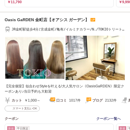
￥11,790
￥9,99
Oasis GaRDEN 金町店【オアシス ガーデン】
JR金町駅徒歩4分♪京成金町/亀有/イルミナカラー/N./TOKIOトリート
メント
【完全個室】似合わせStyleを叶える!大人気サロン《OasisGaRDEN》限定ク
ーポンあり♪当日予約も大歓迎
カット
￥1,000～
口コミ
1017件
ブログ
2132件
スマート支払いOK
クーポン
クーポン一覧へ
新規
平日限定
新規