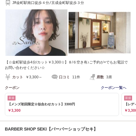
JR金町駅南口徒歩４分/京成金町駅徒歩３分
【☆金町駅徒歩4分/カット￥3,300☆】８/６空き有♪ご予約が×でもお電話で
お問い合わせください☆
カット
￥3,300～
口コミ
11件
席数
3席
クーポン
クーポン一覧へ
新規
新規
【メンズ初回限定☆似合わせカット】3300円
【レデ
￥3,300
￥3,30
BARBER SHOP SEKI【バーバーショップセキ】