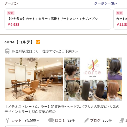
クーポン
クーポン一覧へ
全員
全員
【ツヤ髪☆】カット＋カラー＋高級トリートメント＋ナノバブル
カット
￥9,988
￥11,8
corte【コルテ】
JR金町駅北口より 徒歩すぐ☆当日予約OK☆
【メテオストレート&カラー】髪質改善×ヘッドスパで大人の艶髪に♪人気の
デザインカラーも◎白髪染め可◎
カット
￥5,500～
口コミ
32件
ブログ
250件