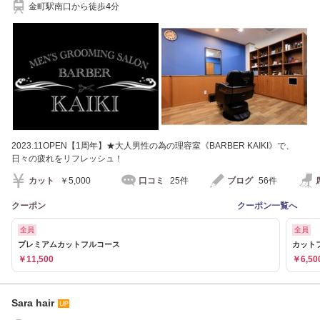
金町駅南口から徒歩4分
2023.11OPEN【1周年】★大人男性の為の理容室《BARBER KAIKI》で、
日々の疲れをリフレッシュ！
カット
￥5,000
口コミ
25件
ブログ
56件
クーポン
クーポン一覧へ
全員
全員
プレミアムカットフルコース
カット
￥11,500
￥6,50
Sara hair