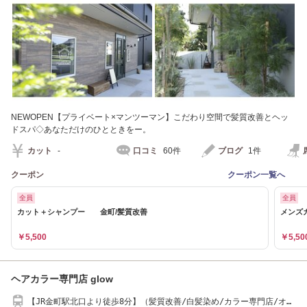
NEWOPEN【プライベート×マンツーマン】こだわり空間で髪質改善とヘッ
ドスパ◇あなただけのひとときをー。
カット
-
口コミ
60件
ブログ
1件
クーポン
クーポン一覧へ
全員
全員
カット＋シャンプー 金町/髪質改善
メンズ
￥5,500
￥5,50
ヘアカラー専門店 glow
【JR金町駅北口より徒歩8分】（髪質改善/白髪染め/カラー専門店/オー