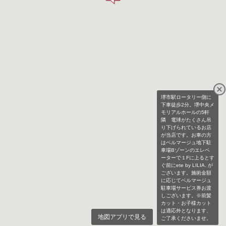
堺市駅ロータリー側に
下車徒歩2分。堺中央メ
モリアルホールの5軒
隣 電球がたくさん吊
り下げられているお店
が当店です。お車の方
はベルマージュ地下駐
車場Bゾーンのエレベ
ーターで１Fに上るとす
ぐ前にete by LILIA. が
ございます。施術金額
に応じてベルマージュ
駐車場サービス券お渡
しございます。※前髪
カット・お子様カット
は適応外となります、
地図アプリで見る
ご了承くださいませ。