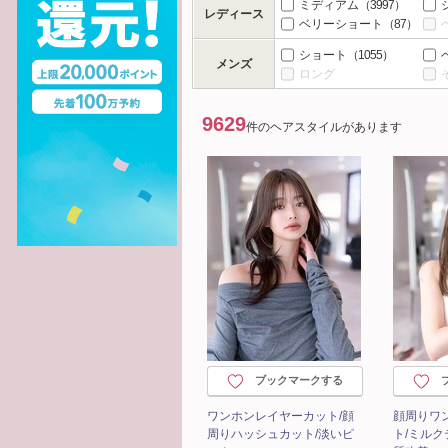
ミディアム
（3997）
レディース
ベリーショート
（87）
ショート
（1055）
メンズ
ロング
9629
件のヘアスタイルがあります
ブックマークする
ワンホンレイヤーカット/顔
顔周りワ
周りハッシュカット/淡いピ
ト/ミルク