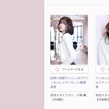
ブックマークする
顔周り前髪/ワンレンボブ×ワ
ワンホンレ
ンホンレイヤーカット/髪質
ルクティ
改善
善
担当スタイリスト：小島 楓
担当スタイ
［渋谷駅］
【渋谷駅