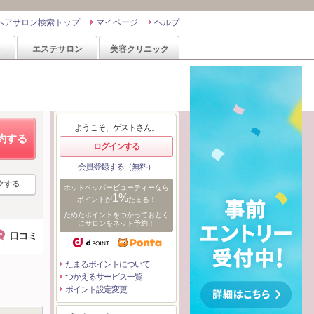
ヘアサロン検索トップ
マイページ
ヘルプ
ン
エステサロン
美容クリニック
ようこそ、ゲストさん。
約する
ログインする
会員登録する（無料）
クする
ホットペッパービューティーなら
1%
ポイントが
たまる！
ためたポイントをつかっておとく
にサロンをネット予約！
口コミ
たまるポイントについて
つかえるサービス一覧
ポイント設定変更