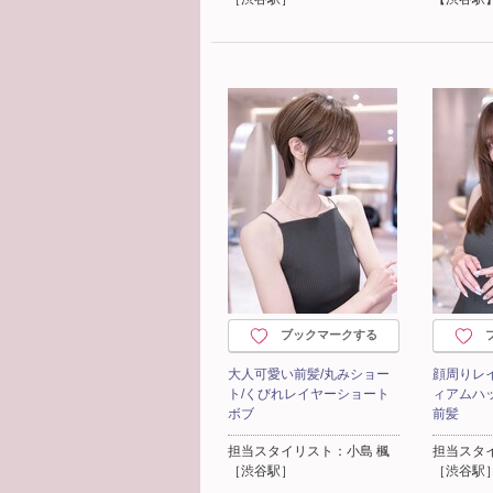
ブックマークする
大人可愛い前髪/丸みショー
顔周りレ
ト/くびれレイヤーショート
ィアムハ
ボブ
前髪
担当スタイリスト：小島 楓
担当スタ
［渋谷駅］
［渋谷駅