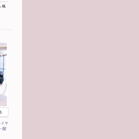
 楓
る
レイヤ
/髪