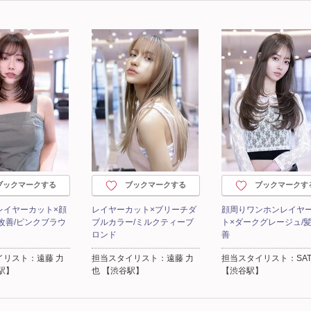
ブックマークする
ブックマークする
ブックマークす
レイヤーカット×顔
レイヤーカット×ブリーチダ
顔周りワンホンレイヤ
改善/ピンクブラウ
ブルカラー/ミルクティーブ
ト×ダークグレージュ/
ロンド
善
イリスト：遠藤 力
担当スタイリスト：遠藤 力
担当スタイリスト：SAT
駅】
也 【渋谷駅】
【渋谷駅】