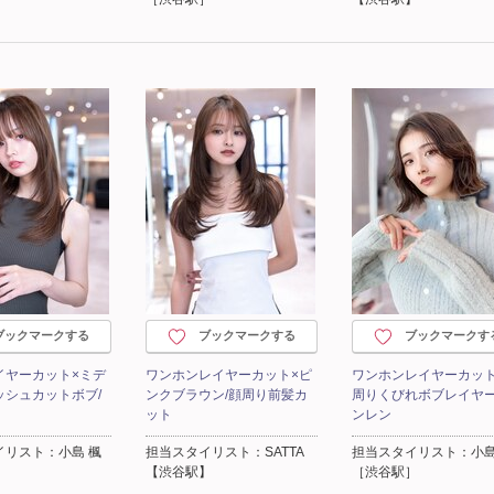
ブックマークする
ブックマークする
ブックマークす
イヤーカット×ミデ
ワンホンレイヤーカット×ピ
ワンホンレイヤーカット
ッシュカットボブ/
ンクブラウン/顔周り前髪カ
周りくびれボブレイヤー
ット
ンレン
イリスト：小島 楓
担当スタイリスト：SATTA
担当スタイリスト：小島
］
【渋谷駅】
［渋谷駅］