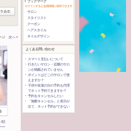
ブックマーク
ログインすると会員情報に保存できます
サロン
スタイリスト
クーポン
ヘアスタイル
ネイルデザイン
ページ
次へ
よくある問い合わせ
スマート支払いについて
行きたいサロン・近隣のサロ
ンが掲載されていません
ポイントはどこのサロンで使
えますか？
子供や友達の分の予約も代理
でネット予約できますか？
予約をキャンセルしたい
「無断キャンセル」と表示が
出て、ネット予約ができない
る
/顔
ヤー