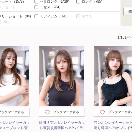
ショート
（1578）
セミロング
（1429）
ロング
（785）
ヘアセット
ミセス
（284）
ベリーショート
（94）
ミディアム
（320）
ボウズ
その他
1/151
ブックマークする
ブックマークする
ブックマークす
ンホンレイヤーカッ
顔周りワンホンレイヤーカッ
ワンホンレイヤーカット
ティーブロンド/髪
ト/髪質改善韓国ヘア/ハイラ
周り韓国ヘア/ボブレイ