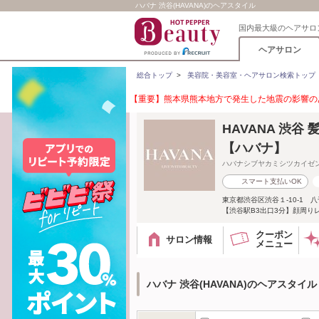
ハバナ 渋谷(HAVANA)のヘアスタイル
国内最大級のヘアサロ
ヘアサロン
総合トップ
>
美容院・美容室・ヘアサロン検索トップ
【重要】熊本県熊本地方で発生した地震の影響のあ
HAVANA 渋谷
【ハバナ】
ハバナシブヤカミシツカイゼ
スマート支払いOK
東京都渋谷区渋谷１-10-1 八
【渋谷駅B3出口3分】顔周り
クーポン
サロン情報
メニュー
ハバナ 渋谷(HAVANA)のヘアスタイル