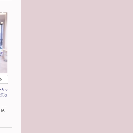
る
ーカッ
髪質改
TA