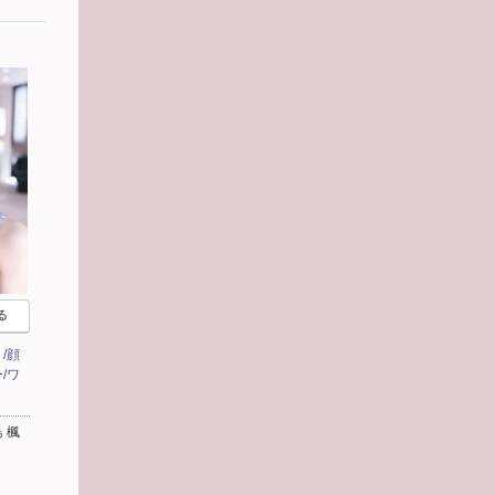
る
/顔
/ワ
 楓