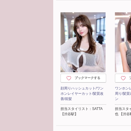
ブックマークする
顔周りハッシュカット/ワン
ワンホン
ホンレイヤーカット/髪質改
周り/髪質
善/前髪
ン
担当スタイリスト：SATTA
担当スタ
【渋谷駅】
也 【渋谷