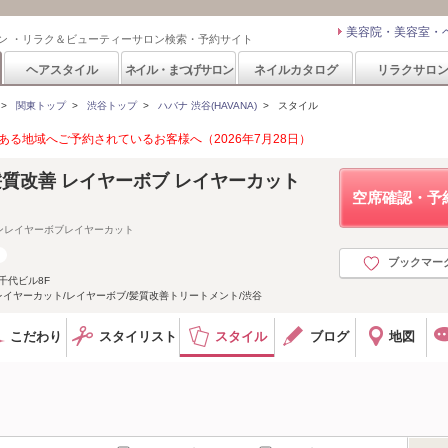
美容院・美容室・
ン ・リラク＆ビューティーサロン検索・予約サイト
ヘアスタイル
ネイル・まつげサロン
ネイルカタログ
リラクサロ
>
関東トップ
>
渋谷トップ
>
ハバナ 渋谷(HAVANA)
>
スタイル
る地域へご予約されているお客様へ（2026年7月28日）
 髪質改善 レイヤーボブ レイヤーカット
空席確認・予
ンレイヤーボブレイヤーカット
ブックマー
千代ビル8F
レイヤーカット/レイヤーボブ/髪質改善トリートメント/渋谷
こだわり
スタイリスト
スタイル
ブログ
地図