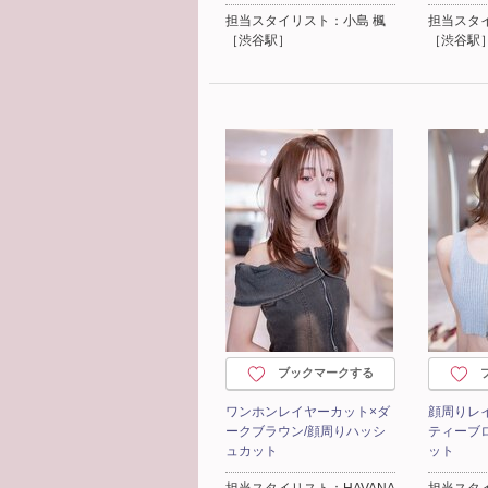
担当スタイリスト：小島 楓
担当スタ
［渋谷駅］
［渋谷駅
ブックマークする
ワンホンレイヤーカット×ダ
顔周りレ
ークブラウン/顔周りハッシ
ティーブ
ュカット
ット
担当スタイリスト：HAVANA
担当スタ