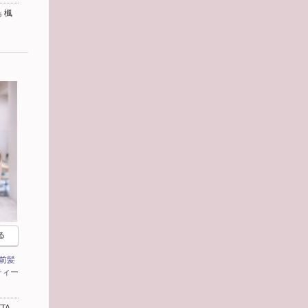
 楓
る
前髪
ティー
TA