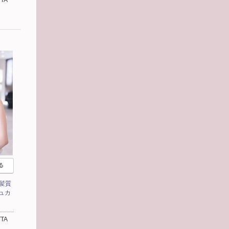
る
髪質
ュカ
TA