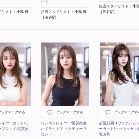
イト
担当スタイリスト：小島
イリスト：小島 楓
担当スタイリスト：小島 楓
［渋谷駅］
］
［渋谷駅］
ブックマークする
ブックマークする
ブックマークす
レイヤーカット/ミ
ワンホンレイヤー/髪質改善
前髪顔周りワンホンム
ーブロンド/髪質改
ハイライト/ミルクティーブ
ーカット/ハッシュカット
ロンド
質改善