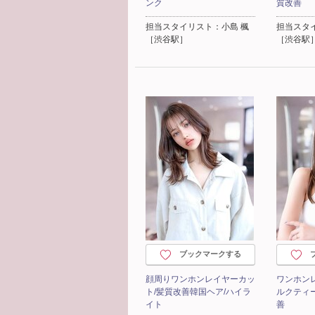
ンク
質改善
担当スタイリスト：小島 楓
担当スタ
［渋谷駅］
［渋谷駅
ブックマークする
顔周りワンホンレイヤーカッ
ワンホン
ト/髪質改善韓国ヘア/ハイラ
ルクティ
イト
善