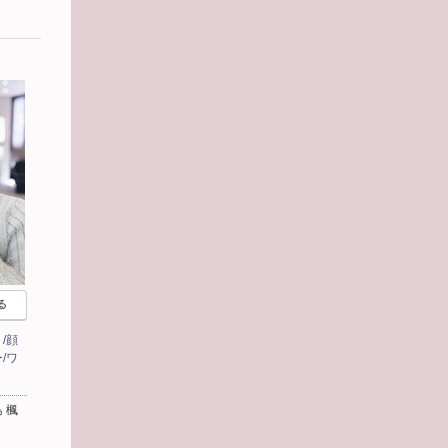
る
/顔
/ワ
 楓