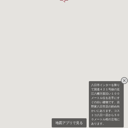
八日市インターを降り
て国道４２１号線の近
江八幡方面沿い１００
メートル位を左手にす
ぐの白い建物です、吉
野家八日市店の斜め向
かいにあります。コス
トコ八日一店から５０
０メートル程の立地に
地図アプリで見る
あります。