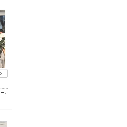
る
リーン