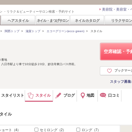
美容院・美容室・
ン ・リラク＆ビューティーサロン検索・予約サイト
ヘアスタイル
ネイル・まつげサロン
ネイルカタログ
リラクサロ
>
関西トップ
>
滋賀トップ
>
エコーグリーン(ecco green)
>
スタイル
空席確認・予
３番地
八日市駅より車で10分徒歩２0分、妙法寺東口バス停前。
ブックマー
スタッフ募集
スタイリスト
スタイル
ブログ
地図
口コミ
スタイル
ショート
（4）
セミロング
（2）
ロング
（7）