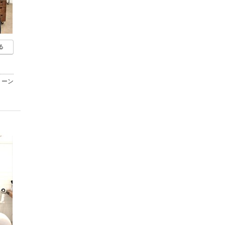
る
リーン