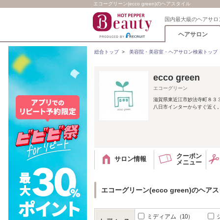
エコーグリーン(ecco green)のヘアスタイル
国内最大級のヘアサロ
ヘアサロン
総合トップ
>
美容院・美容室・ヘアサロン検索トップ
ecco green
エコーグリーン
滋賀県東近江市妙法寺町８３
八日市インターからすぐ近く。
クーポン
サロン情報
メニュー
エコーグリーン(ecco green)のヘア
ミディアム
（10）