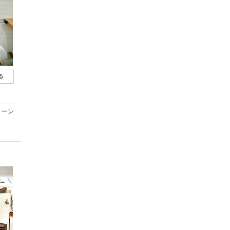
る
リーン