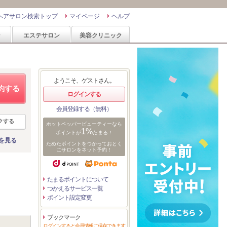
ヘアサロン検索トップ
マイページ
ヘルプ
ン
エステサロン
美容クリニック
ようこそ、ゲストさん。
約する
ログインする
会員登録する（無料）
クする
ホットペッパービューティーなら
1%
ポイントが
たまる！
を見る
ためたポイントをつかっておとく
にサロンをネット予約！
たまるポイントについて
つかえるサービス一覧
ポイント設定変更
ブックマーク
ログインすると会員情報に保存できます