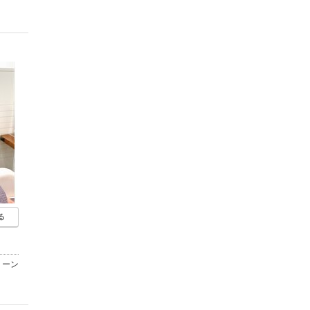
る
リーン