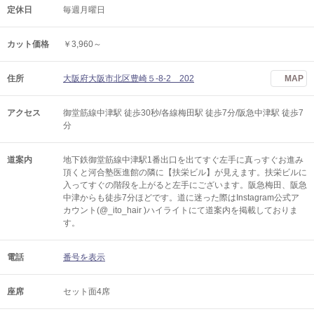
定休日
毎週月曜日
カット価格
￥3,960～
住所
大阪府大阪市北区豊崎５-8-2 202
MAP
アクセス
御堂筋線中津駅 徒歩30秒/各線梅田駅 徒歩7分/阪急中津駅 徒歩7
分
道案内
地下鉄御堂筋線中津駅1番出口を出てすぐ左手に真っすぐお進み
頂くと河合塾医進館の隣に【扶栄ビル】が見えます。扶栄ビルに
入ってすぐの階段を上がると左手にございます。阪急梅田、阪急
中津からも徒歩7分ほどです。道に迷った際はInstagram公式ア
カウント(@_ito_hair )ハイライトにて道案内を掲載しておりま
す。
電話
番号を表示
座席
セット面4席