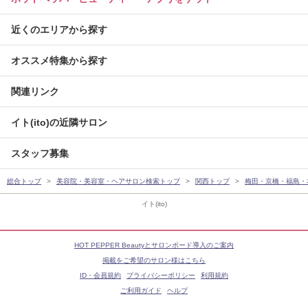
近くのエリアから探す
オススメ特集から探す
関連リンク
イト(ito)の近隣サロン
スタッフ募集
総合トップ
美容院・美容室・ヘアサロン検索トップ
関西トップ
梅田・京橋・福島・
イト(ito)
HOT PEPPER Beautyとサロンボード導入のご案内
掲載をご希望のサロン様はこちら
ID・会員規約
プライバシーポリシー
利用規約
ご利用ガイド
ヘルプ