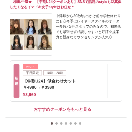
―梅田/中津★―【学割U24クーポンあり】SNSで話題のstyleも◎真似
したくなるイマドキ女子styleはお任せ＊
中津駅から30秒!お出かけ前や学校終わり
にも◎今季はレイヤースタイルのオーダ
ー多数♪女性スタッフのみなので、初来店
でも緊張せず相談しやすいと好評☆提案
力と親身なカウンセリングが人気◇
カット
平日限定
10時～20時
新
【学割U24】似合わせカット
規
￥4980→￥3960
¥3,960
おすすめクーポンをもっと見る