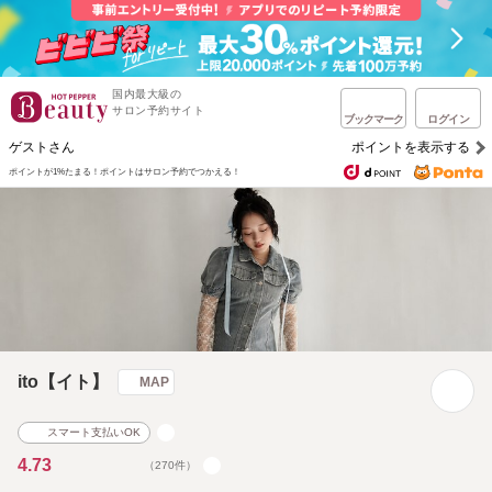
国内最大級の
サロン予約サイト
ブックマーク
ログイン
ゲストさん
ポイントを表示する
ポイントが1%たまる！
ポイントはサロン予約でつかえる！
ito【イト】
MAP
スマート支払いOK
4.73
（270件）