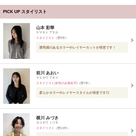
PICK UP スタイリスト
山本 彩華
ヤマモト アヤカ
スタイリスト
（歴5年）
透明感のあるカラーやレイヤーカットが得意です！
前川 あおい
マエガワ アオイ
スタイリスト(女性のみ指名可)
（歴7年）
柔らかカラーやレイヤースタイルが得意です◎
横川 みづき
ヨコガワ ミヅキ
スタイリスト
（歴13年）