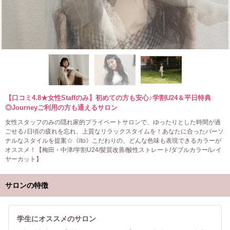
【口コミ4.8★女性Staffのみ】初めての方も安心♪学割U24＆平日特典
◎Journeyご利用の方も通えるサロン
女性スタッフのみの隠れ家的プライベートサロンで、ゆったりとした時間が過
ごせる♪日頃の疲れを忘れ、上質なリラックスタイムを！あなたに合ったパーソ
ナルなスタイルを提案☆《ito》こだわりの、どんな色味も表現できるカラーが
オススメ！【梅田・中津/学割U24/髪質改善/酸性ストレート/ダブルカラー/レイ
ヤーカット】
サロンの特徴
学生にオススメのサロン