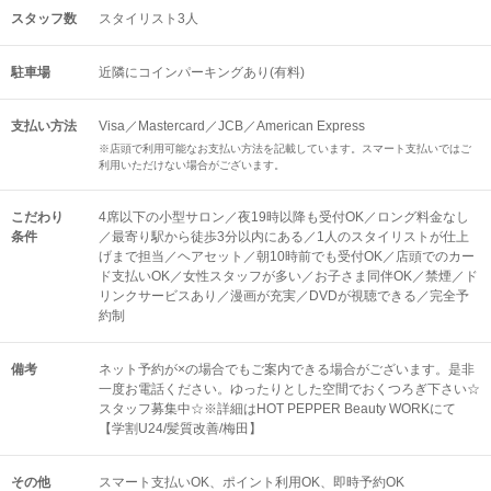
スタッフ数
スタイリスト3人
駐車場
近隣にコインパーキングあり(有料)
支払い方法
Visa／Mastercard／JCB／American Express
※店頭で利用可能なお支払い方法を記載しています。スマート支払いではご
利用いただけない場合がございます。
こだわり
4席以下の小型サロン／夜19時以降も受付OK／ロング料金なし
条件
／最寄り駅から徒歩3分以内にある／1人のスタイリストが仕上
げまで担当／ヘアセット／朝10時前でも受付OK／店頭でのカー
ド支払いOK／女性スタッフが多い／お子さま同伴OK／禁煙／ド
リンクサービスあり／漫画が充実／DVDが視聴できる／完全予
約制
備考
ネット予約が×の場合でもご案内できる場合がございます。是非
一度お電話ください。ゆったりとした空間でおくつろぎ下さい☆
スタッフ募集中☆※詳細はHOT PEPPER Beauty WORKにて
【学割U24/髪質改善/梅田】
その他
スマート支払いOK
ポイント利用OK
即時予約OK