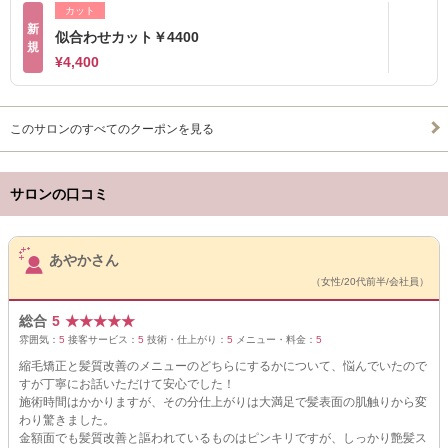
カット
新
似合わせカット￥4400
規
¥4,400
このサロンのすべてのクーポンを見る
サロンの口コミ
サロンPick Up
あやかさん
（女性/20代前半/会社員）
総合
5
★
★
★
★
★
雰囲気：
5
接客サービス：
5
技術・仕上がり：
5
メニュー・料金：
5
縮毛矯正と髪質改善のメニューのどちらにするかについて、悩んでいたので
すが丁寧にお話いただけて安心でした！
施術時間はかかりますが、その分仕上がりは大満足で髪表面の肌触りから変
わり驚きました。
金額面でも髪質改善と謳われているものはピンキリですが、しっかり艶髪ス