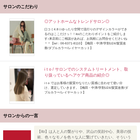
サロンのこだわり
◎アットホームなトレンドサロン◎
口コミ4.8☆ゆったり空間で流行りのデザインカラーができ
るのはここだけっ！！itoのこだわりポイントをご紹介しま
す♪来店前にご相談があれば、お気軽にお問合せくださいね
＾＾【tel：06-6371-8110】【梅田・中津/学割U24/髪質改
善/ダブルカラー/レイヤーカット】
i t o / サロンでのシステムトリートメント、取
り扱っているヘアケア商品の紹介◎
i t o ではお客様の髪質やなりたい質感に合わせて使い分
け、選定していきます。【梅田・中津/学割U24/髪質改善/ダ
ブルカラー/レイヤーカット】
サロンからの一言
【ito】は人と人の繋がりや、沢山の笑顔や心、美容の技
術、色々なモノを色々な人に繋げていきたい、そういう