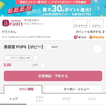
国内最大級の
サロン予約サイト
ブックマーク
ログイン
ゲストさん
ポイントを表示する
ポイントが1%たまる！
ポイントはサロン予約でつかえる！
美容室 POPII【ポピー】
MAP
スマート支払いOK
5.00
（4件）
空席確認・予約する
クーポン・メニュー
サロン情報
スタイ
トップ
ブログ
口コミ
リスト