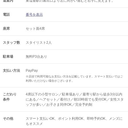
道案内
東塩釜駅の裏出口より左に向かい進むと右手に見えます。
電話
番号を表示
座席
セット面4席
スタッフ数
スタイリスト2人
駐車場
無料P3台あり
支払い方法
PayPay
※店頭で利用可能なお支払い方法を記載しています。スマート支払いではご
利用いただけない場合がございます。
こだわり
4席以下の小型サロン／駐車場あり／最寄り駅から徒歩3分以内
条件
にある／ヘアセット／着付け／朝10時前でも受付OK／女性スタ
ッフが多い／お子さま同伴OK／完全予約制
その他
スマート支払いOK
ポイント利用OK
即時予約OK
メンズに
もオススメ