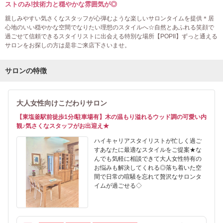
ストのみ!技術力と穏やかな雰囲気が◎
親しみやすい気さくなスタッフが心弾むような楽しいサロンタイムを提供＊居
心地のいい穏やかな空間でなりたい理想のスタイルへ☆自然とあふれる笑顔で
過ごせて信頼できるスタイリストに出会える特別な場所【POPII】ずっと通える
サロンをお探しの方は是非ご来店下さいませ。
サロンの特徴
大人女性向けこだわりサロン
【東塩釜駅前徒歩1分/駐車場有】木の温もり溢れるウッド調の可愛い内
観♪気さくなスタッフがお出迎え★
ハイキャリアスタイリストが忙しく過ご
すあなたに最適なスタイルをご提案★な
んでも気軽に相談できて大人女性特有の
お悩みも解決してくれる◎落ち着いた空
間で日常の喧騒を忘れて贅沢なサロンタ
イムが過ごせる◇