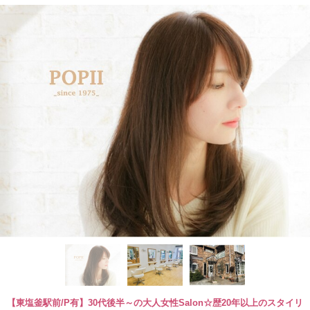
【東塩釜駅前/P有】30代後半～の大人女性Salon☆歴20年以上のスタイリ