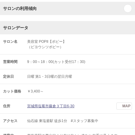
サロンの利用傾向
サロンデータ
サロン名
美容室 POPII【ポピー】
（ビヨウシツポピー）
営業時間
9：00～18：00(カット受付17：30)
定休日
日曜 第1・3日曜の翌日月曜
カット価格
￥3,400～
住所
宮城県塩竈市藤倉３丁目6-30
MAP
アクセス
仙石線 東塩釜駅 徒歩1分 #スタッフ募集中