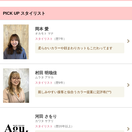
PICK UP スタイリスト
岡本 愛
オカモト マナ
スタイリスト
（歴7年）
柔らかいカラーや顔まわりカットもこだわってます
村田 明哉佳
ムラタ アヤカ
スタイリスト
（歴9年）
親しみやすい接客と似合うカラー提案に定評有(^^)
河田 さをり
カワタ サヲリ
スタイリスト
（歴20年以上）