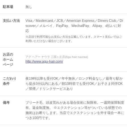
駐車場
無し
支払い方法
Visa／Mastercard／JCB／American Express／Diners Club／Di
scover／メルペイ、PayPay、WechatPay、Alipay、d払いに対
応
※店頭で利用可能なお支払い方法を記載しています。スマート支払いではご
利用いただけない場合がございます。
お店の
アグ ヘアー ナウラ 三国ヶ丘店(Agu hair nauraa)
ホーム
http://www.agu-hair.com/
ページ
こだわり
夜19時以降も受付OK／年中無休／ロング料金なし／最寄り駅か
条件
ら徒歩3分以内にある／朝10時前でも受付OK／お子さま同伴OK
／禁煙／ドリンクサービスあり
備考
ブリーチ毛、頭皮荒れがある場合技術に制限有。一週間保障制度
有。返金制度無。 ※エクステンション等がついている状態での
施術はお断りします。当店でエクステンションを外す場合一本に
つき100円です。