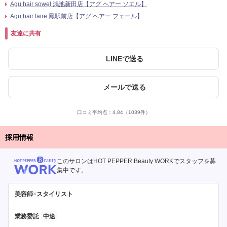
Agu hair sowel 鴻池新田店【アグ ヘアー ソエル】
Agu hair faire 鳳駅前店【アグ ヘアー フェール】
友達に共有
LINEで送る
メールで送る
口コミ平均点：
4.84
（1039件）
採用情報
このサロンはHOT PEPPER Beauty WORKでスタッフを募
集中です。
美容師
×
スタイリスト
業務委託