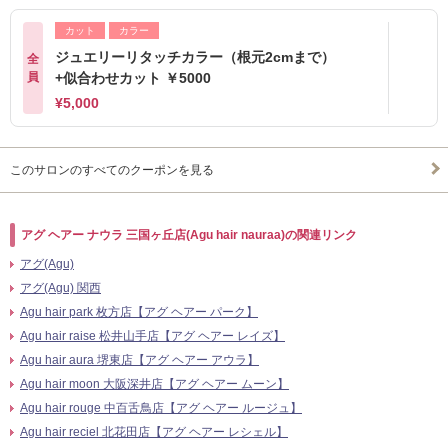
カット
カラー
ジュエリーリタッチカラー（根元2cmまで）
全
員
+似合わせカット ￥5000
¥5,000
このサロンのすべてのクーポンを見る
アグ ヘアー ナウラ 三国ヶ丘店(Agu hair nauraa)の関連リンク
アグ(Agu)
アグ(Agu) 関西
Agu hair park 枚方店【アグ ヘアー パーク】
Agu hair raise 松井山手店【アグ ヘアー レイズ】
Agu hair aura 堺東店【アグ ヘアー アウラ】
Agu hair moon 大阪深井店【アグ ヘアー ムーン】
Agu hair rouge 中百舌鳥店【アグ ヘアー ルージュ】
Agu hair reciel 北花田店【アグ ヘアー レシェル】