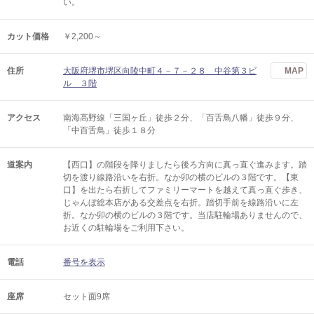
い。
カット価格
￥2,200～
住所
大阪府堺市堺区向陵中町４－７－２８ 中谷第３ビ
MAP
ル ３階
アクセス
南海高野線「三国ヶ丘」徒歩２分、「百舌鳥八幡」徒歩９分、
「中百舌鳥」徒歩１８分
道案内
【西口】の階段を降りましたら後ろ方向に真っ直ぐ進みます。踏
切を渡り線路沿いを右折。なか卯の横のビルの３階です。【東
口】を出たら右折してファミリーマートを越えて真っ直ぐ歩き、
じゃんぼ総本店がある交差点を右折。踏切手前を線路沿いに左
折。なか卯の横のビルの３階です。当店駐輪場ありませんので、
お近くの駐輪場をご利用下さい。
電話
番号を表示
座席
セット面9席