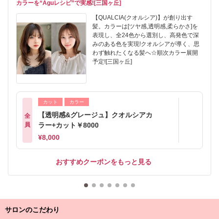
カラーを“Aguレシピ”で実感![三国ヶ丘]
【QUALCIA(クオルシア)】が創り出す
髪。カラーは[ツヤ感,透明感,柔らかさ]を
表現し、全24色から選別し、高発色で深
みのある色を実現!クオルシアが導く、思
わず触れたくなる髪へ☆順次カラー展開
予定![三国ヶ丘]
カット
カラー
【透明感&グレージュ】クオルシアカ
全
員
ラー+カット￥8000
¥8,000
おすすめクーポンをもっと見る
サロンのこだわり