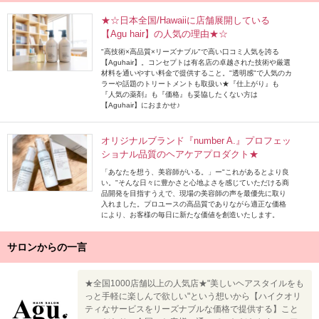
★☆日本全国/Hawaiiに店舗展開している
【Agu hair】の人気の理由★☆
"高技術×高品質×リーズナブル"で高い口コミ人気を誇る
【Aguhair】。コンセプトは有名店の卓越された技術や厳選
材料を通いやすい料金で提供すること。"透明感"で人気のカ
ラーや話題のトリートメントも取扱い★『仕上がり』も
『人気の薬剤』も『価格』も妥協したくない方は
【Aguhair】におまかせ♪
オリジナルブランド『number A.』プロフェッ
ショナル品質のヘアケアプロダクト★
「あなたを想う、美容師がいる。」ー"これがあるとより良
い。"そんな日々に豊かさと心地よさを感じていただける商
品開発を目指すうえで、現場の美容師の声を最優先に取り
入れました。プロユースの高品質でありながら適正な価格
により、お客様の毎日に新たな価値を創造いたします。
サロンからの一言
★全国1000店舗以上の人気店★"美しいヘアスタイルをも
っと手軽に楽しんで欲しい"という想いから【ハイクオリ
ティなサービスをリーズナブルな価格で提供する】こと