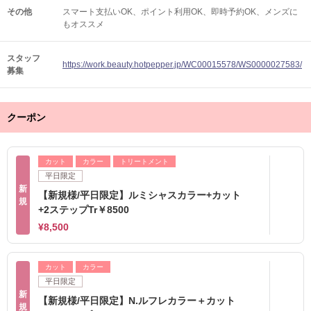
その他
スマート支払いOK
ポイント利用OK
即時予約OK
メンズに
もオススメ
スタッフ
https://work.beauty.hotpepper.jp/WC00015578/WS0000027583/
募集
クーポン
カット
カラー
トリートメント
平日限定
新
【新規様/平日限定】ルミシャスカラー+カット
規
+2ステップTr￥8500
¥8,500
カット
カラー
平日限定
新
【新規様/平日限定】N.ルフレカラー＋カット
規