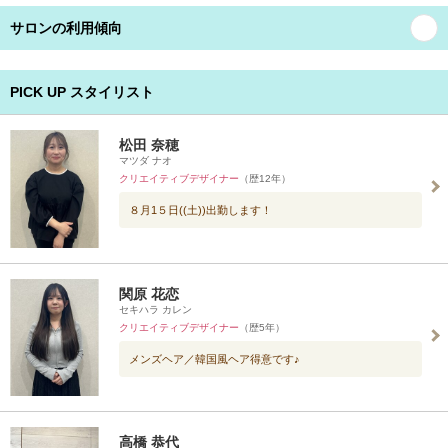
サロンの利用傾向
PICK UP スタイリスト
松田 奈穂
マツダ ナオ
クリエイティブデザイナー
（歴12年）
８月1５日((土))出勤します！
関原 花恋
セキハラ カレン
クリエイティブデザイナー
（歴5年）
メンズヘア／韓国風ヘア得意です♪
高橋 恭代