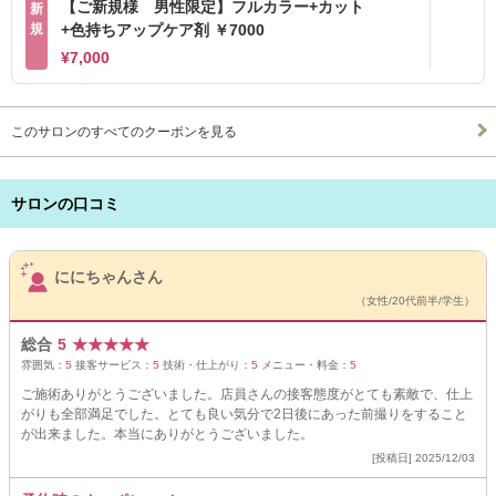
【ご新規様 男性限定】フルカラー+カット
新
規
+色持ちアップケア剤 ￥7000
¥7,000
このサロンのすべてのクーポンを見る
サロンの口コミ
サロンPick Up
ににちゃんさん
（女性/20代前半/学生）
総合
5
★
★
★
★
★
雰囲気：
5
接客サービス：
5
技術・仕上がり：
5
メニュー・料金：
5
ご施術ありがとうございました。店員さんの接客態度がとても素敵で、仕上
がりも全部満足でした。とても良い気分で2日後にあった前撮りをすること
が出来ました。本当にありがとうございました。
[投稿日] 2025/12/03