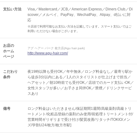
支払い方法
Visa／Mastercard／JCB／American Express／Diners Club／Di
scover／メルペイ、PayPay、WechatPay、Alipay、d払いに対
応
※店頭で利用可能なお支払い方法を記載しています。スマート支払いではご
利用いただけない場合がございます。
お店の
アグ ヘアー パーク 枚方店(Agu hair park)
ホーム
http://www.agu-hair.com/
ページ
こだわり
夜19時以降も受付OK／年中無休／ロング料金なし／最寄り駅か
条件
ら徒歩3分以内にある／1人のスタイリストが仕上げまで担当／
ヘアセット／朝10時前でも受付OK／店頭でのカード支払いOK／
女性スタッフが多い／お子さま同伴OK／禁煙／ドリンクサービ
スあり
備考
ロング料金はいただきません/保証期間1週間/高級薬剤/高級トリ
ートメント/化粧品登録の薬剤のみ使用/前処理トリートメント付/
営業時間ギリギリまで受け付け/髪質改善/リタッチ/TOKIO/メン
ズ/学割U24/枚方/枚方市駅]