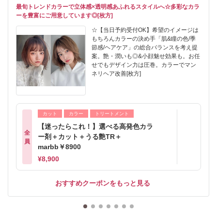
最旬トレンドカラーで立体感×透明感あふれるスタイルへ☆多彩なカラ
ーを豊富にご用意しています◎[枚方]
☆【当日予約受付OK】希望のイメージは
もちろんカラーの決め手「肌&瞳の色/季
節感/ヘアケア」の総合バランスを考え提
案。艶・潤いも◎&小顔魅せ効果も。お任
せでもデザイン力は圧巻。カラーでマン
ネリヘア改善[枚方]
カット
カラー
トリートメント
【迷ったらこれ！】選べる高発色カラ
全
ー剤＋カット＋うる艶TR＋
員
marbb￥8900
¥8,900
おすすめクーポンをもっと見る