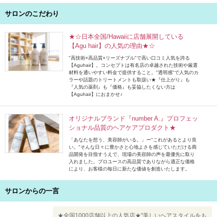
サロンのこだわり
★☆日本全国/Hawaiiに店舗展開している
【Agu hair】の人気の理由★☆
"高技術×高品質×リーズナブル"で高い口コミ人気を誇る
【Aguhair】。コンセプトは有名店の卓越された技術や厳選
材料を通いやすい料金で提供すること。"透明感"で人気のカ
ラーや話題のトリートメントも取扱い★『仕上がり』も
『人気の薬剤』も『価格』も妥協したくない方は
【Aguhair】におまかせ♪
オリジナルブランド『number A.』プロフェッ
ショナル品質のヘアケアプロダクト★
「あなたを想う、美容師がいる。」ー"これがあるとより良
い。"そんな日々に豊かさと心地よさを感じていただける商
品開発を目指すうえで、現場の美容師の声を最優先に取り
入れました。プロユースの高品質でありながら適正な価格
により、お客様の毎日に新たな価値を創造いたします。
サロンからの一言
★全国1000店舗以上の人気店★"美しいヘアスタイルをも