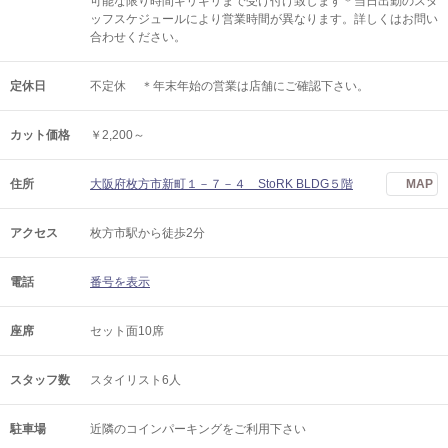
可能な限り時間ギリギリまで受け付け致します＊当日出勤のスタ
ッフスケジュールにより営業時間が異なります。詳しくはお問い
合わせください。
定休日
不定休 ＊年末年始の営業は店舗にご確認下さい。
カット価格
￥2,200～
住所
大阪府枚方市新町１－７－４ StoRK BLDG５階
MAP
アクセス
枚方市駅から徒歩2分
電話
番号を表示
座席
セット面10席
スタッフ数
スタイリスト6人
駐車場
近隣のコインパーキングをご利用下さい