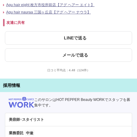
Agu hair eight 枚方市役所前店【アグ ヘアー エイト】
Agu hair nauraa 三国ヶ丘店【アグ ヘアー ナウラ】
友達に共有
LINEで送る
メールで送る
口コミ平均点：
4.48
（124件）
採用情報
このサロンはHOT PEPPER Beauty WORKでスタッフを募
集中です。
美容師
×
スタイリスト
業務委託