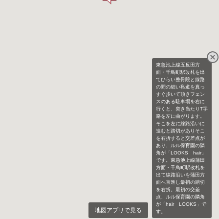
東急池上線五反田方
面・千鳥町駅改札を出
てひらい整骨院と線路
の間の細い私道を真っ
すぐ歩いて頂きフェン
スのある駐車場を右に
行くと、突き当たりT字
路を左に曲がります。
そこを左に線路沿いに
進むと踏切がありそこ
を右折すると交差点が
あり、ルル保育園の隣
角が「LOOKS hair」
です。東急池上線蒲田
方面・千鳥町駅改札を
出て線路沿いを蒲田方
面へ直進し最初の踏切
を右折。最初の交差
点、ルル保育園の隣角
が「hair LOOKS」で
地図アプリで見る
す。