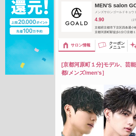
MEN'S salo
メンズサロンゴールドキョウ
4.90
（2
京都府京都市下京区四条通小橋
京都河原町駅徒歩1分◎京都１
クーポン
サロン情報
メニュー
[京都河原町１分]モデル、芸
都/メンズ/men's］