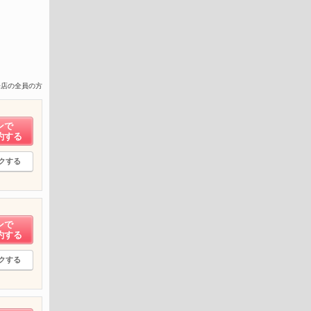
来店の全員の方
ンで
約する
クする
ンで
約する
クする