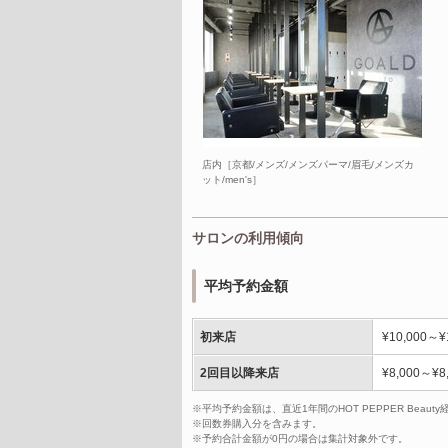
店内［京都/メンズ/メンズパーマ/眉毛/メンズカ
ット/men's］
サロンの利用傾向
平均予約金額
初来店
¥10,000～¥
2回目以降来店
¥8,000～¥8
※平均予約金額は、直近1年間のHOT PEPPER Bea
※回数券購入分を含みます。
※予約合計金額が0円の場合は集計対象外です。