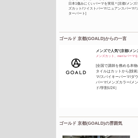
日本1傷みにくいパーマを実現＊[京都/メンズ
ズカット/ツイストパーマ/ニュアンスパーマ/
ターパート]
ゴールド 京都(GOALD)からの一言
メンズで人気*(京都/メンズ
メンズカット、men'sパーマをご提
[全国で講師を務める本物
タイルはカットから]技術
マ/スパイキーパーマ/ダウ
パーマ/メンズカラー/メ
ド/学割U24］
ゴールド 京都(GOALD)の雰囲気