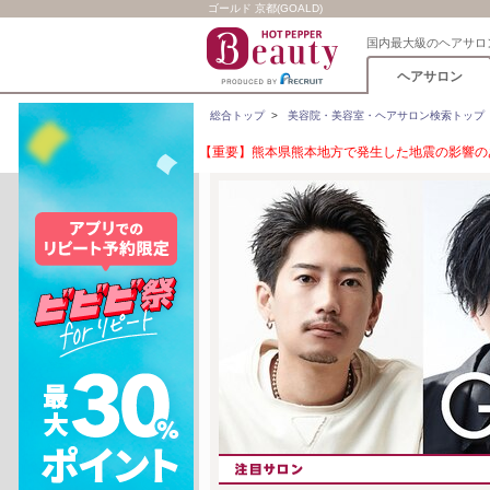
ゴールド 京都(GOALD)
国内最大級のヘアサロ
ヘアサロン
総合トップ
>
美容院・美容室・ヘアサロン検索トップ
【重要】熊本県熊本地方で発生した地震の影響のあ