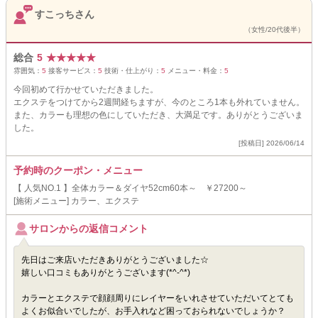
すこっちさん
（女性/20代後半）
総合
5
★
★
★
★
★
雰囲気：
5
接客サービス：
5
技術・仕上がり：
5
メニュー・料金：
5
今回初めて行かせていただきました。
エクステをつけてから2週間経ちますが、今のところ1本も外れていません。
また、カラーも理想の色にしていただき、大満足です。ありがとうございま
した。
[投稿日] 2026/06/14
予約時のクーポン・メニュー
【 人気NO.1 】全体カラー＆ダイヤ52cm60本～ ￥27200～
[施術メニュー] カラー、エクステ
サロンからの返信コメント
先日はご来店いただきありがとうございました☆
嬉しい口コミもありがとうございます(*^-^*)
カラーとエクステで顔顔周りにレイヤーをいれさせていただいてとても
よくお似合いでしたが、お手入れなど困っておられないでしょうか？