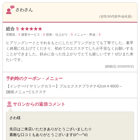
さわさん
（女性/30代前半/会社員）
総合
5
★
★
★
★
★
雰囲気：
5
接客サービス：
5
技術・仕上がり：
5
メニュー・料金：
5
ヒアリングシートとそれをもとにしたヒアリングがとても丁寧でした。素早
く綺麗に仕上げてくださり、初めてのエクステでしたが不安なくお願いする
ことができました。好みに合った仕上がりでとても嬉しいです！ぜひまた来
たいです。
[投稿日] 2026/05/31
予約時のクーポン・メニュー
【インナー/イヤリングカラー】プルエクステプラチナ42cm￥4600～
[施術メニュー] エクステ
サロンからの返信コメント
さわ様
先日はご来店いただきありがとうございました☆
素敵な口コミもありがとうございます(o^―^o)