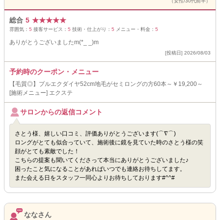
（女性/30代前半）
総合
5
★
★
★
★
★
雰囲気：
5
接客サービス：
5
技術・仕上がり：
5
メニュー・料金：
5
ありがとうございましたm(*_ _)m
[投稿日] 2026/08/03
予約時のクーポン・メニュー
【毛質◎】プルエクダイヤ52cm地毛がセミロングの方60本～￥19,200～
[施術メニュー] エクステ
サロンからの返信コメント
さとう様、嬉しい口コミ、評価ありがとうございます(⌒∇⌒)
ロングがとても似合っていて、施術後に鏡を見ていた時のさとう様の笑
顔がとても素敵でした！
こちらの提案も聞いてくださって本当にありがとうございました♪
困ったこと気になることがあればいつでも連絡お待ちしてます。
また会える日をスタッフ一同心よりお待ちしております#^^#
ななさん