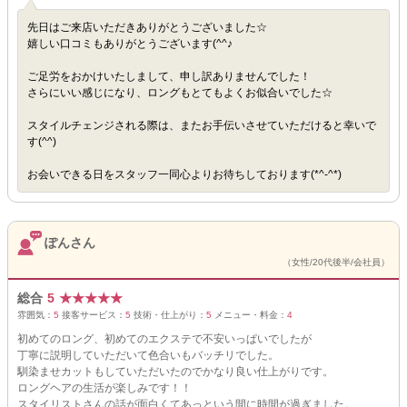
先日はご来店いただきありがとうございました☆
嬉しい口コミもありがとうございます(^^♪
ご足労をおかけいたしまして、申し訳ありませんでした！
さらにいい感じになり、ロングもとてもよくお似合いでした☆
スタイルチェンジされる際は、またお手伝いさせていただけると幸いで
す(^^)
お会いできる日をスタッフ一同心よりお待ちしております(*^-^*)
ぽんさん
（女性/20代後半/会社員）
総合
5
★
★
★
★
★
雰囲気：
5
接客サービス：
5
技術・仕上がり：
5
メニュー・料金：
4
初めてのロング、初めてのエクステで不安いっぱいでしたが
丁寧に説明していただいて色合いもバッチリでした。
馴染ませカットもしていただいたのでかなり良い仕上がりです。
ロングヘアの生活が楽しみです！！
スタイリストさんの話が面白くてあっという間に時間が過ぎました。