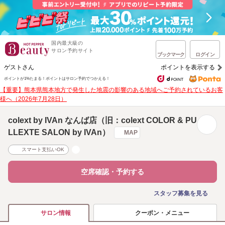
国内最大級の
サロン予約サイト
ブックマーク
ログイン
ゲストさん
ポイントを表示する
ポイントが1%たまる！
ポイントはサロン予約でつかえる！
【重要】熊本県熊本地方で発生した地震の影響のある地域へご予約されているお客
様へ（2026年7月28日）
colext by IVAn なんば店（旧：colext COLOR & PU
LLEXTE SALON by IVAn）
MAP
スマート支払いOK
空席確認・予約する
スタッフ募集を見る
クーポン・メニュー
サロン情報