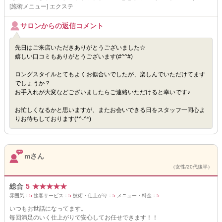
[施術メニュー] エクステ
サロンからの返信コメント
先日はご来店いただきありがとうございました☆
嬉しい口コミもありがとうございます(#^^#)
ロングスタイルとてもよくお似合いでしたが、楽しんでいただけてます
でしょうか？
お手入れが大変などございましたらご連絡いただけると幸いです♪
お忙しくなるかと思いますが、またお会いできる日をスタッフ一同心よ
りお待ちしております(*^-^*)
mさん
（女性/20代後半）
総合
5
★
★
★
★
★
雰囲気：
5
接客サービス：
5
技術・仕上がり：
5
メニュー・料金：
5
いつもお世話になってます。
毎回満足のいく仕上がりで安心してお任せできます！！