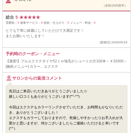
（女性/20代前半）
総合
5
★
★
★
★
★
雰囲気：
5
接客サービス：
5
技術・仕上がり：
5
メニュー・料金：
5
とても丁寧に綺麗にしていただけて大満足です！
またお願いいたします！
[投稿日] 2026/05/19
予約時のクーポン・メニュー
【激変!】プルエクステダイヤ52ｃｍ地毛がショートの方100本～￥32000～
[施術メニュー] カラー、エクステ
サロンからの返信コメント
先日はご来店いただきありがとうございました☆
嬉しい口コミもありがとうございます(*^-^*)
今回はエクステもカラーリングさせていただき、お時間もかなりいただ
き、ありがとうございました！
エクステもカラーしておりますので、乾燥しやすかったりお手入れが大
変かと思いますが、何かございましたらご連絡いただけると幸いです
(^^）