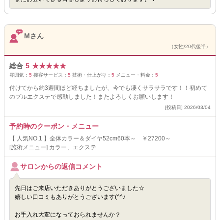
Mさん
（女性/20代後半）
総合
5
★
★
★
★
★
雰囲気：
5
接客サービス：
5
技術・仕上がり：
5
メニュー・料金：
5
付けてから約3週間ほど経ちましたが、今でも凄くサラサラです！！初めて
のプルエクステで感動しました！またよろしくお願いします！
[投稿日] 2026/03/04
予約時のクーポン・メニュー
【 人気NO.1 】全体カラー＆ダイヤ52cm60本～ ￥27200～
[施術メニュー] カラー、エクステ
サロンからの返信コメント
先日はご来店いただきありがとうございました☆
嬉しい口コミもありがとうございます(^^♪
お手入れ大変になっておられませんか？