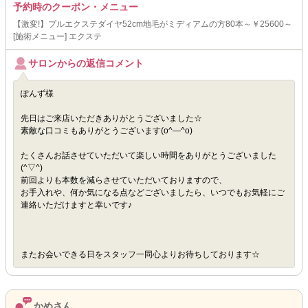
予約時のクーポン・メニュー
【激変!】プルエクステダイヤ52cm地毛がミディアムの方80本～￥25600～
[施術メニュー] エクステ
サロンからの返信コメント
ぽんず様
先日はご来店いただきありがとうございました☆
素敵な口コミもありがとうございます(o^―^o)
たくさんお話させていただいて楽しい時間をありがとうございました
(^▽^)
前回よりも本数を減らさせていただいておりますので、
お手入れや、何か気になる点などございましたら、いつでもお気軽にご
連絡いただけますと幸いです♪
またお会いできる日をスタッフ一同心よりお待ちしております☆
かめさん