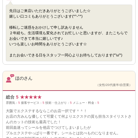
先日はご来店いただきありがとうございました☆
嬉しい口コミもありがとうございます(*^-^*)
移転しご迷惑をおかけして申し訳ありません
２年経ち。生活環境も変化されてお忙しいと思いますが、またこちらで
お会いできて本当に嬉しいです♪
いつも楽しいお時間をありがとうございます☆
またお会いできる日をスタッフ一同心よりお待ちしております(*'ω'*)
ほのさん
（女性/20代後半/自営業）
総合
5
★
★
★
★
★
雰囲気：
5
接客サービス：
5
技術・仕上がり：
5
メニュー・料金：
5
大阪でエクステするならこのお店一択です＾＾！
お店の方みんな優しくて可愛くて何よりエクステの質も担当スタイリストさ
んのカットの技術も最高でした！
前回血迷ってシールを他店でつけてしまいましたが
プルエクステやっぱり一番です。シールとは比べものになりません。