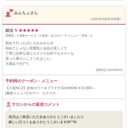
みんちょさん
（女性/30代前半/自営業）
総合
5
★
★
★
★
★
雰囲気：
5
接客サービス：
5
技術・仕上がり：
5
メニュー・料金：
3
初めて行ったのにもかかわらず
初めてじゃない雰囲気と会話が楽しくて
丁寧に説明も受けエクステ以外でもカラーも
思った通りにしてくれました。
大満足です(^^)
[投稿日] 2026/06/23
予約時のクーポン・メニュー
【人気No.2】全体カラー＆プラチナ42cm60本/￥21,800～
[施術メニュー] カラー、エクステ
サロンからの返信コメント
先日はご来店いただきありがとうございました☆
嬉しい口コミもありがとうございます(#^^#)