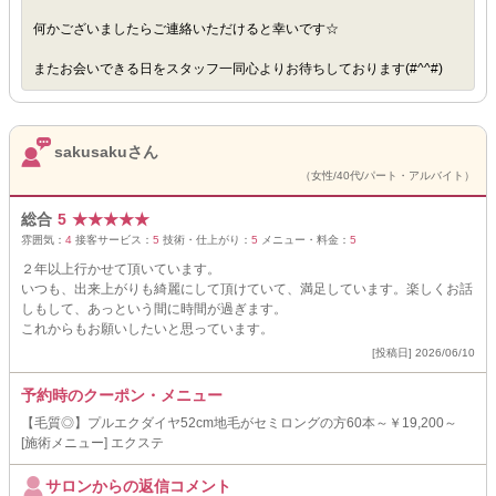
何かございましたらご連絡いただけると幸いです☆
またお会いできる日をスタッフ一同心よりお待ちしております(#^^#)
sakusakuさん
（女性/40代/パート・アルバイト）
総合
5
★
★
★
★
★
雰囲気：
4
接客サービス：
5
技術・仕上がり：
5
メニュー・料金：
5
２年以上行かせて頂いています。
いつも、出来上がりも綺麗にして頂けていて、満足しています。楽しくお話
しもして、あっという間に時間が過ぎます。
これからもお願いしたいと思っています。
[投稿日] 2026/06/10
予約時のクーポン・メニュー
【毛質◎】プルエクダイヤ52cm地毛がセミロングの方60本～￥19,200～
[施術メニュー] エクステ
サロンからの返信コメント