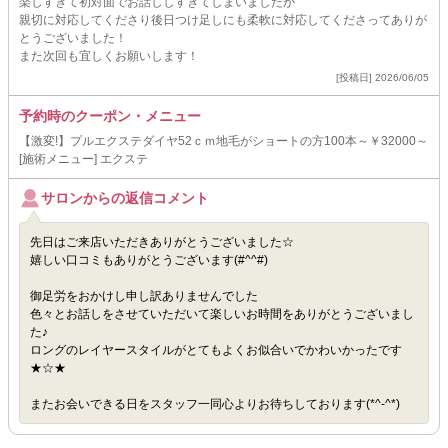
楽しすぎて初対面でお話ししすぎてしまいましたが
親切に対応してくださり後日つけ足しにも柔軟に対応してくださってありが
とうございました！
また次回も宜しくお願いします！
[投稿日] 2026/06/05
予約時のクーポン・メニュー
【激変!】プルエクステダイヤ52ｃｍ地毛がショートの方100本～￥32000～
[施術メニュー] エクステ
サロンからの返信コメント
先日はご来店いただきありがとうございました☆
嬉しい口コミもありがとうございます(#^^#)
御足労をおかけし申し訳ありませんでした
色々とお話しをさせていただいて楽しいお時間をありがとうございまし
た♪
ロングのレイヤースタイルがとてもよくお似合いでかわいかったです
★☆★
またお会いできる日をスタッフ一同心よりお待ちしております(*^-^*)