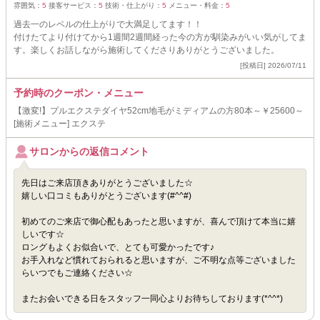
雰囲気：
5
接客サービス：
5
技術・仕上がり：
5
メニュー・料金：
5
過去一のレベルの仕上がりで大満足してます！！
付けたてより付けてから1週間2週間経った今の方が馴染みがいい気がしてま
す。楽しくお話しながら施術してくださりありがとうございました。
[投稿日] 2026/07/11
予約時のクーポン・メニュー
【激変!】プルエクステダイヤ52cm地毛がミディアムの方80本～￥25600～
[施術メニュー] エクステ
サロンからの返信コメント
先日はご来店頂きありがとうございました☆
嬉しい口コミもありがとうございます(#^^#)
初めてのご来店で御心配もあったと思いますが、喜んで頂けて本当に嬉
しいです☆
ロングもよくお似合いで、とても可愛かったです♪
お手入れなど慣れておられると思いますが、ご不明な点等ございました
らいつでもご連絡ください☆
またお会いできる日をスタッフ一同心よりお待ちしております(*^^*)