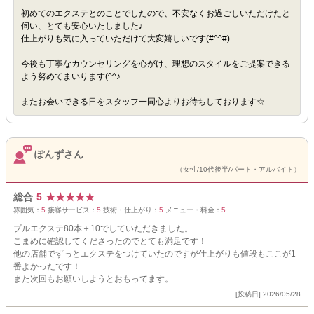
初めてのエクステとのことでしたので、不安なくお過ごしいただけたと
伺い、とても安心いたしました♪
仕上がりも気に入っていただけて大変嬉しいです(#^^#)
今後も丁寧なカウンセリングを心がけ、理想のスタイルをご提案できる
よう努めてまいります(^^♪
またお会いできる日をスタッフ一同心よりお待ちしております☆
ぽんずさん
（女性/10代後半/パート・アルバイト）
総合
5
★
★
★
★
★
雰囲気：
5
接客サービス：
5
技術・仕上がり：
5
メニュー・料金：
5
プルエクステ80本＋10でしていただきました。
こまめに確認してくださったのでとても満足です！
他の店舗でずっとエクステをつけていたのですが仕上がりも値段もここが1
番よかったです！
また次回もお願いしようとおもってます。
[投稿日] 2026/05/28