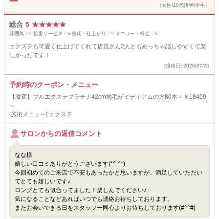
（女性/10代後半/学生）
総合
5
★
★
★
★
★
雰囲気：
5
接客サービス：
5
技術・仕上がり：
5
メニュー・料金：
5
エクステも可愛く仕上げてくれて店員さん2人ともめっちゃ話しやすくて楽
しかったです！
[投稿日] 2026/07/31
予約時のクーポン・メニュー
【激変】プルエクステプラチナ42cm地毛がミディアムの方80本～￥18400
～
[施術メニュー] エクステ
サロンからの返信コメント
なな様
嬉しい口コミありがとうございます(*^-^*)
今回初めてのご来店で不安もあったかと思いますが、満足していただい
てとても嬉しいです♪
ロングとても似合ってました！楽しんでください♪
気になることなどあればいつでも連絡お待ちしております。
またお会いできる日をスタッフ一同心よりお待ちしております(#^^#)