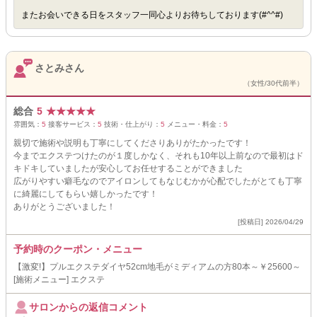
またお会いできる日をスタッフ一同心よりお待ちしております(#^^#)
さとみさん
（女性/30代前半）
総合
5
★
★
★
★
★
雰囲気：
5
接客サービス：
5
技術・仕上がり：
5
メニュー・料金：
5
親切で施術や説明も丁寧にしてくださりありがたかったです！
今までエクステつけたのが１度しかなく、それも10年以上前なので最初はド
キドキしていましたが安心してお任せすることができました
広がりやすい癖毛なのでアイロンしてもなじむかが心配でしたがとても丁寧
に綺麗にしてもらい嬉しかったです！
ありがとうございました！
[投稿日] 2026/04/29
予約時のクーポン・メニュー
【激変!】プルエクステダイヤ52cm地毛がミディアムの方80本～￥25600～
[施術メニュー] エクステ
サロンからの返信コメント