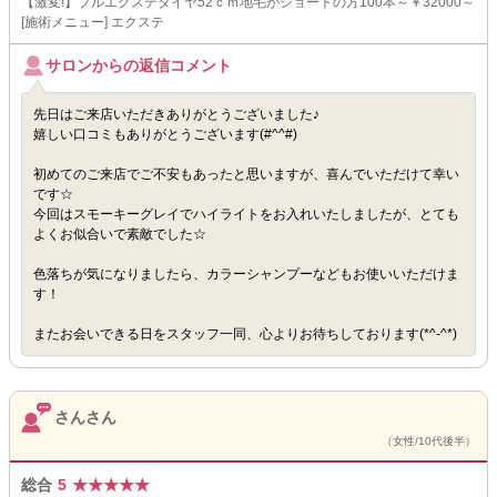
【激変!】プルエクステダイヤ52ｃｍ地毛がショートの方100本～￥32000～
[施術メニュー] エクステ
サロンからの返信コメント
先日はご来店いただきありがとうございました♪
嬉しい口コミもありがとうございます(#^^#)
初めてのご来店でご不安もあったと思いますが、喜んでいただけて幸い
です☆
今回はスモーキーグレイでハイライトをお入れいたしましたが、とても
よくお似合いで素敵でした☆
色落ちが気になりましたら、カラーシャンプーなどもお使いいただけま
す！
またお会いできる日をスタッフ一同、心よりお待ちしております(*^-^*)
さんさん
（女性/10代後半）
総合
5
★
★
★
★
★