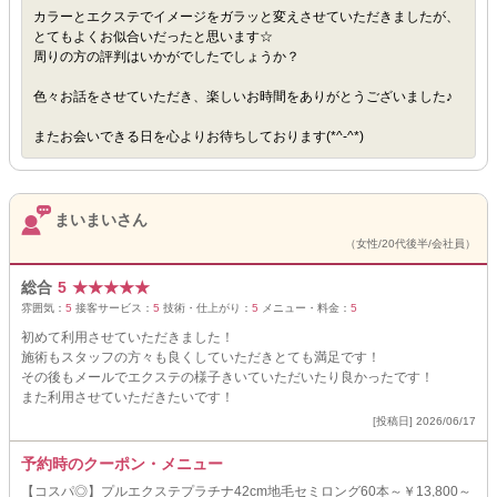
カラーとエクステでイメージをガラッと変えさせていただきましたが、
とてもよくお似合いだったと思います☆
周りの方の評判はいかがでしたでしょうか？
色々お話をさせていただき、楽しいお時間をありがとうございました♪
またお会いできる日を心よりお待ちしております(*^-^*)
まいまいさん
（女性/20代後半/会社員）
総合
5
★
★
★
★
★
雰囲気：
5
接客サービス：
5
技術・仕上がり：
5
メニュー・料金：
5
初めて利用させていただきました！
施術もスタッフの方々も良くしていただきとても満足です！
その後もメールでエクステの様子きいていただいたり良かったです！
また利用させていただきたいです！
[投稿日] 2026/06/17
予約時のクーポン・メニュー
【コスパ◎】プルエクステプラチナ42cm地毛セミロング60本～￥13,800～