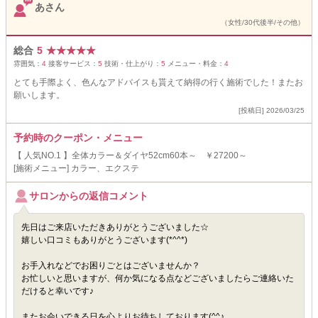
あさん
（女性/30代後半/その他）
総合
5
★
★
★
★
★
雰囲気：
4
接客サービス：
5
技術・仕上がり：
5
メニュー・料金：
4
とても手際よく、色んなアドバイスも貰えて納得の行く施術でした！またお
願いします。
[投稿日] 2026/03/25
予約時のクーポン・メニュー
【 人気NO.1 】全体カラー＆ダイヤ52cm60本～ ￥27200～
[施術メニュー] カラー、エクステ
サロンからの返信コメント
先日はご来店いただきありがとうございました☆
嬉しい口コミもありがとうございます(*^^*)
お手入れなどでお困りごとはございませんか？
お忙しいと思いますが、何か気になる点などございましたらご連絡いた
だけると幸いです♪
またお会いできる日を心よりお待ちしております(^^♪