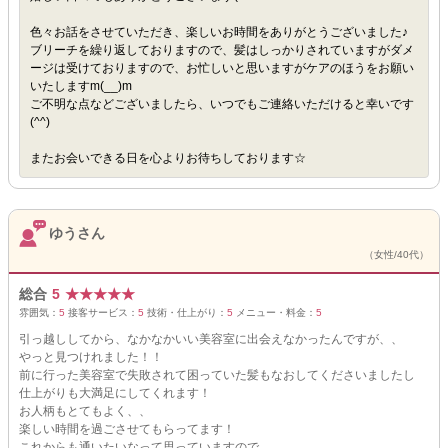
色々お話をさせていただき、楽しいお時間をありがとうございました♪
ブリーチを繰り返しておりますので、髪はしっかりされていますがダメ
ージは受けておりますので、お忙しいと思いますがケアのほうをお願い
いたしますm(__)m
ご不明な点などございましたら、いつでもご連絡いただけると幸いです
(^^)
またお会いできる日を心よりお待ちしております☆
ゆうさん
（女性/40代）
総合
5
★
★
★
★
★
雰囲気：
5
接客サービス：
5
技術・仕上がり：
5
メニュー・料金：
5
引っ越ししてから、なかなかいい美容室に出会えなかったんですが、、
やっと見つけれました！！
前に行った美容室で失敗されて困っていた髪もなおしてくださいましたし
仕上がりも大満足にしてくれます！
お人柄もとてもよく、、
楽しい時間を過ごさせてもらってます！
これからも通いたいなって思っていますので