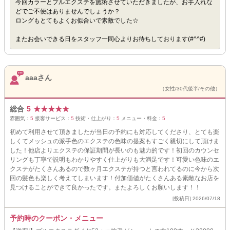
今回カラーとプルエクステを施術させていただきましたが、お手入れな
どでご不便はありませんでしょうか？
ロングもとてもよくお似合いで素敵でした☆
またお会いできる日をスタッフ一同心よりお待ちしております(#^^#)
aaaさん
（女性/30代後半/その他）
総合
5
★
★
★
★
★
雰囲気：
5
接客サービス：
5
技術・仕上がり：
5
メニュー・料金：
5
初めて利用させて頂きましたが当日の予約にも対応してくださり、とても楽
しくてメッシュの派手色のエクステの色味の提案もすごく親切にして頂けま
した！他店よりエクステの保証期間が長いのも魅力的です！初回のカウンセ
リングも丁寧で説明もわかりやすく仕上がりも大満足です！可愛い色味のエ
クステがたくさんあるので数ヶ月エクステが持つと言われてるのに今から次
回の髪色も楽しく考えてしまいます！付加価値がたくさんある素敵なお店を
見つけることができて良かったです。またよろしくお願いします！！
[投稿日] 2026/07/18
予約時のクーポン・メニュー