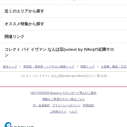
近くのエリアから探す
オススメ特集から探す
関連リンク
コレクト バイ イヴァン なんば店(colext by IVAn)の近隣サロ
ン
総合トップ
美容院・美容室・ヘアサロン検索トップ
関西トップ
心斎橋・難波・天王
コレクト バイ イヴァン なんば店(colext by IVAn)の口コミ一覧 (1/5)
HOT PEPPER Beautyとサロンボード導入のご案内
掲載をご希望のサロン様はこちら
ID・会員規約
プライバシーポリシー
利用規約
ご利用ガイド
ヘルプ