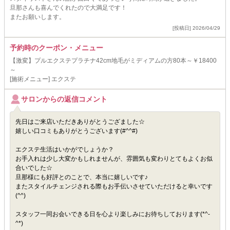
旦那さんも喜んでくれたので大満足です！
またお願いします。
[投稿日] 2026/04/29
予約時のクーポン・メニュー
【激変】プルエクステプラチナ42cm地毛がミディアムの方80本～￥18400
～
[施術メニュー] エクステ
サロンからの返信コメント
先日はご来店いただきありがとうござました☆
嬉しい口コミもありがとうございます(#^^#)
エクステ生活はいかがでしょうか？
お手入れは少し大変かもしれませんが、雰囲気も変わりとてもよくお似
合いでした☆
旦那様にも好評とのことで、本当に嬉しいです♪
またスタイルチェンジされる際もお手伝いさせていただけると幸いです
(^^)
スタッフ一同お会いできる日を心より楽しみにお待ちしております(*^-
^*)