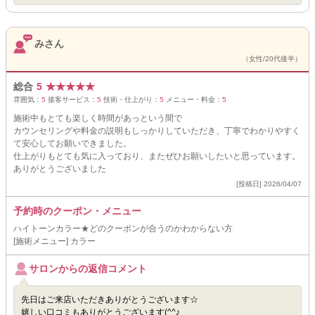
みさん
（女性/20代後半）
総合
5
★
★
★
★
★
雰囲気：
5
接客サービス：
5
技術・仕上がり：
5
メニュー・料金：
5
施術中もとても楽しく時間があっという間で
カウンセリングや料金の説明もしっかりしていただき、丁寧でわかりやすく
て安心してお願いできました。
仕上がりもとても気に入っており、またぜひお願いしたいと思っています。
ありがとうございました
[投稿日] 2026/04/07
予約時のクーポン・メニュー
ハイトーンカラー★どのクーポンが合うのかわからない方
[施術メニュー] カラー
サロンからの返信コメント
先日はご来店いただきありがとうございます☆
嬉しい口コミもありがとうございます(^^♪