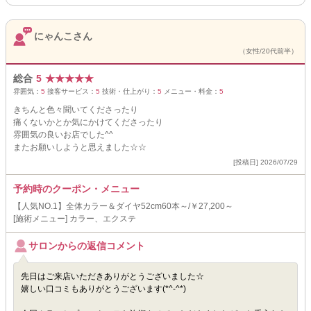
にゃんこさん
（女性/20代前半）
総合
5
★
★
★
★
★
雰囲気：
5
接客サービス：
5
技術・仕上がり：
5
メニュー・料金：
5
きちんと色々聞いてくださったり
痛くないかとか気にかけてくださったり
雰囲気の良いお店でした^^
またお願いしようと思えました☆☆
[投稿日] 2026/07/29
予約時のクーポン・メニュー
【人気NO.1】全体カラー＆ダイヤ52cm60本～/￥27,200～
[施術メニュー] カラー、エクステ
サロンからの返信コメント
先日はご来店いただきありがとうございました☆
嬉しい口コミもありがとうございます(*^-^*)