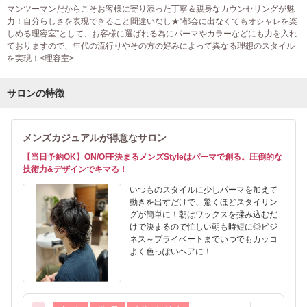
マンツーマンだからこそお客様に寄り添った丁寧＆親身なカウンセリングが魅
力！自分らしさを表現できること間違いなし★“都会に出なくてもオシャレを楽
しめる理容室”として、お客様に選ばれる為にパーマやカラーなどにも力を入れ
ておりますので、年代の流行りやその方の好みによって異なる理想のスタイル
を実現！<理容室>
サロンの特徴
メンズカジュアルが得意なサロン
【当日予約OK】ON/OFF決まるメンズStyleはパーマで創る。圧倒的な
技術力&デザインでキマる！
いつものスタイルに少しパーマを加えて
動きを出すだけで、驚くほどスタイリン
グが簡単に！朝はワックスを揉み込むだ
けで決まるので忙しい朝も時短に◎ビジ
ネス～プライベートまでいつでもカッコ
よく色っぽいヘアに！