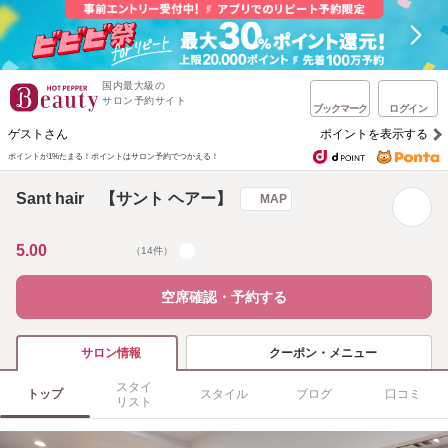
国内最大級の
サロン予約サイト
ブックマーク
ログイン
ゲストさん
ポイントを表示する
ポイントが1%たまる！
ポイントはサロン予約でつかえる！
Sant hair 【サント ヘアー】
MAP
5.00
（14件）
空席確認・予約する
クーポン・メニュー
サロン情報
スタイ
トップ
スタイル
ブログ
口コミ
リスト