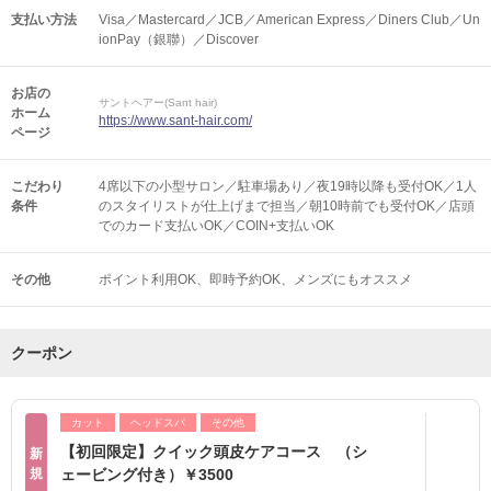
支払い方法
Visa／Mastercard／JCB／American Express／Diners Club／Un
ionPay（銀聯）／Discover
お店の
サントヘアー(Sant hair)
ホーム
https://www.sant-hair.com/
ページ
こだわり
4席以下の小型サロン／駐車場あり／夜19時以降も受付OK／1人
条件
のスタイリストが仕上げまで担当／朝10時前でも受付OK／店頭
でのカード支払いOK／COIN+支払いOK
その他
ポイント利用OK
即時予約OK
メンズにもオススメ
クーポン
カット
ヘッドスパ
その他
【初回限定】クイック頭皮ケアコース （シ
新
規
ェービング付き）￥3500