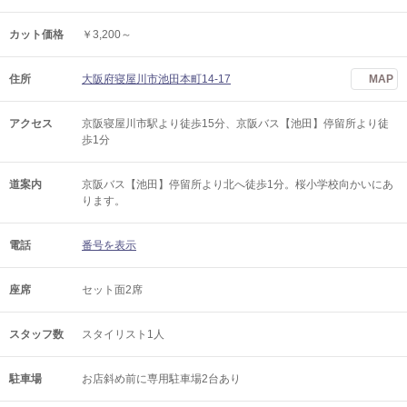
カット価格
￥3,200～
住所
大阪府寝屋川市池田本町14-17
MAP
アクセス
京阪寝屋川市駅より徒歩15分、京阪バス【池田】停留所より徒
歩1分
道案内
京阪バス【池田】停留所より北へ徒歩1分。桜小学校向かいにあ
ります。
電話
番号を表示
座席
セット面2席
スタッフ数
スタイリスト1人
駐車場
お店斜め前に専用駐車場2台あり