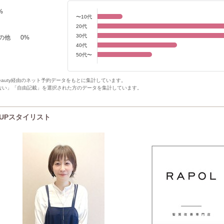
%
〜10代
20代
30代
の他
0
%
40代
50代〜
Beauty経由のネット予約データをもとに集計しています。
ない」「自由記載」を選択された方のデータを集計しています。
K UPスタイリスト