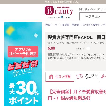
ラポル 四日市鵜の森店(RAPOL)
国内最大級のヘアサロ
ヘアサロン
総合トップ
>
美容院・美容室・ヘアサロン検索トップ
髪質改善専門店RAPOL 四
カミシツカイゼンセンモンテンラポル ヨッカイチウ
5.00
（32件）
三重県四日市市鵜の森１－７－３ウノモリックス１Ｅ
近鉄四日市駅から徒歩１０分 縮毛矯正/髪質改善/ヘッ
クーポン
サロン情報
メニュー
【完全個室】月イチ髪質改善サ
円～》悩み解決満足◎