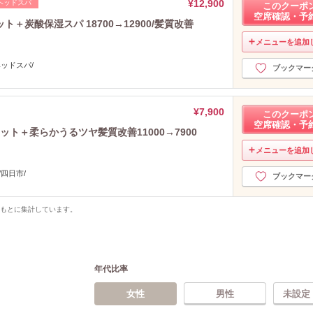
¥12,900
ヘッドスパ
このクーポ
空席確認・予
炭酸保湿スパ 18700→12900/髪質改善
メニューを追加
ヘッドスパ/
ブックマー
¥7,900
このクーポ
空席確認・予
ト＋柔らかうるツヤ髪質改善11000→7900
メニューを追加
四日市/
ブックマー
をもとに集計しています。
年代比率
女性
男性
未設定