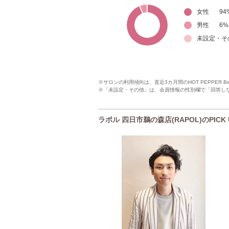
女性
94
男性
6
%
未設定・そ
※サロンの利用傾向は、直近3カ月間のHOT PEPPER 
※「未設定・その他」は、会員情報の性別欄で「回答し
ラポル 四日市鵜の森店(RAPOL)のPIC