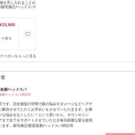
感を手に入れることが
縮毛矯正/ヘッドスパ/
¥15,900
ト＋カッ
クーポンをもっと見る
一言
改善/ヘッドスパ
改善/ヘッドスパ/四日市
店です。完全個室の空間で癖の悩みやダメージなどヘアケ
に解決させてただくお手伝いをさせていただきます。お客
々な悩みをなくしたい！という思いから、カウンセリン
アまで全てをサポートさせていただき毎日綺麗な髪を提供
ます。縮毛矯正/髪質改善/ヘッドスパ/四日市