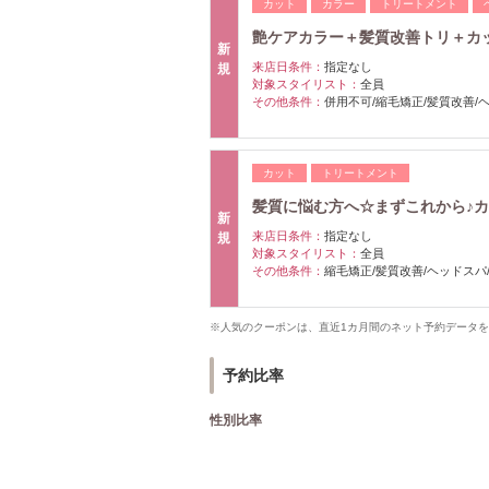
カット
カラー
トリートメント
艶ケアカラー＋髪質改善トリ＋カット＋
新
来店日条件：
指定なし
規
対象スタイリスト：
全員
その他条件：
併用不可/縮毛矯正/髪質改善/
カット
トリートメント
髪質に悩む方へ☆まずこれから♪カッ
新
来店日条件：
指定なし
規
対象スタイリスト：
全員
その他条件：
縮毛矯正/髪質改善/ヘッドスパ/
※人気のクーポンは、直近1カ月間のネット予約データ
予約比率
性別比率