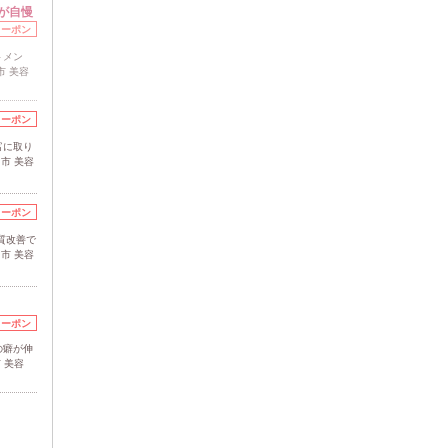
が自慢
クーポン
トメン
市 美容
クーポン
富に取り
市 美容
クーポン
質改善で
市 美容
クーポン
の癖が伸
 美容