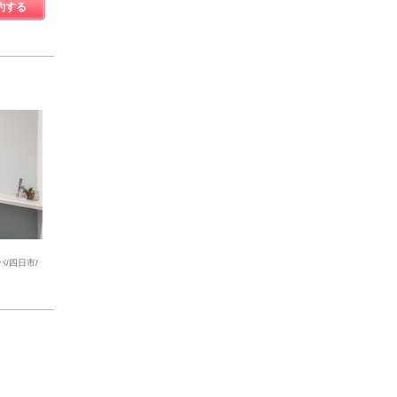
約する
/四日市/