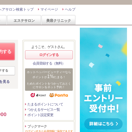
ヘアサロン検索トップ
マイページ
ヘルプ
ン
エステサロン
美容クリニック
ようこそ、ゲストさん。
約する
ログインする
会員登録する（無料）
クする
ホットペッパービューティーなら
1%
ポイントが
たまる！
を見る
ためたポイントをつかっておとく
にサロンをネット予約！
たまるポイントについて
つかえるサービス一覧
00
ポイント設定変更
ブックマーク
ログインすると会員情報に保存できます