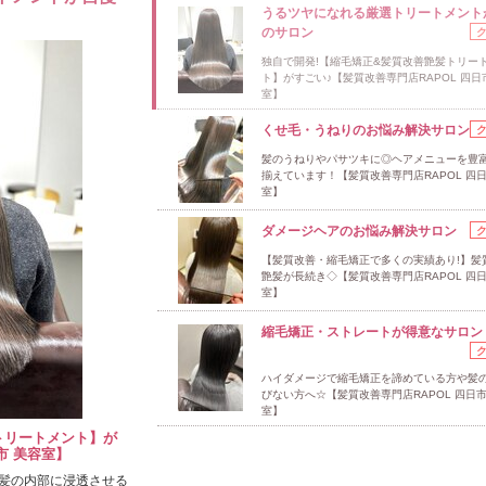
うるツヤになれる厳選トリートメント
のサロン
独自で開発!【縮毛矯正&髪質改善艶髪トリー
ト】がすごい♪【髪質改善専門店RAPOL 四日
室】
くせ毛・うねりのお悩み解決サロン
髪のうねりやパサツキに◎ヘアメニューを豊
揃えています！【髪質改善専門店RAPOL 四日
室】
ダメージヘアのお悩み解決サロン
【髪質改善・縮毛矯正で多くの実績あり!】髪
艶髪が長続き◇【髪質改善専門店RAPOL 四日
室】
縮毛矯正・ストレートが得意なサロン
ハイダメージで縮毛矯正を諦めている方や髪
びない方へ☆【髪質改善専門店RAPOL 四日市
室】
トリートメント】が
市 美容室】
髪の内部に浸透させる