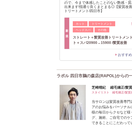
ので、今まで体感したことのない艶感・質
出来ます!指通り良くまとまる◎【髪質改善/
トリートメント/四日市】
カット
トリートメント
ヘッドスパ
その他
新
規
ストレート＋髪質改善トリートメン
ト＋スパ20900→15900 /髪質改善
おすすめ
ラポル 四日市鵜の森店(RAPOL)からの
芝崎晴紀 縮毛矯正/髪質
スタイリスト 縮毛矯正/髪質
当サロンは髪質改善専門
アのお悩みをパーソナル
様の毎日からクセなど様
グ、施術、ご自宅でのケ
できることにこだわってい