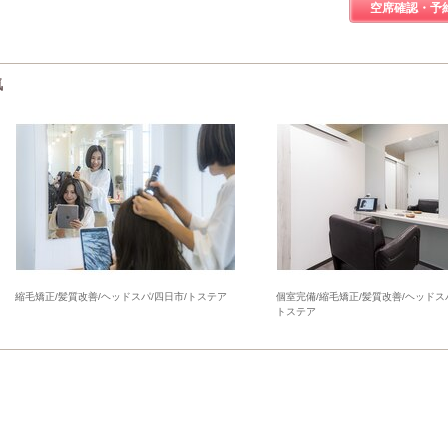
空席確認・予
気
縮毛矯正/髪質改善/ヘッドスパ/四日市/トステア
個室完備/縮毛矯正/髪質改善/ヘッドスパ
トステア