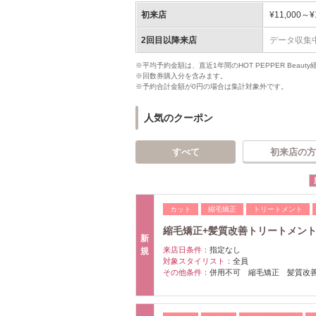
初来店
¥11,000～¥
2回目以降来店
データ収集
※平均予約金額は、直近1年間のHOT PEPPER Bea
※回数券購入分を含みます。
※予約合計金額が0円の場合は集計対象外です。
人気のクーポン
すべて
初来店の方
カット
縮毛矯正
トリートメント
縮毛矯正+髪質改善トリートメント＋カ
新
来店日条件：
指定なし
規
対象スタイリスト：
全員
その他条件：
併用不可 縮毛矯正 髪質改