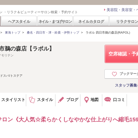
美容院・美容室・
ン ・リラク＆ビューティーサロン検索・予約サイト
ヘアスタイル
ネイル・まつげサロン
ネイルカタログ
リラクサロ
>
東海トップ
>
桑名・四日市・津・鈴鹿・伊勢トップ
>
ラポル 四日市鵜の森店(RAPOL)
日市鵜の森店【ラポル】
空席確認・予
ノモリテン
ブックマー
ドスパ/トステア
スタッフ募集
スタイリスト
スタイル
ブログ
地図
口コミ
ロン《大人気☆柔らかくしなやかな仕上がりへ縮毛159