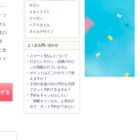
サロン
い・
スタイリスト
・ツ
クーポン
せん
ヘアスタイル
ネイルデザイン
皮の
頭
よくある問い合わせ
に合
スマート支払いについて
メイ
行きたいサロン・近隣のサロ
。
ンが掲載されていません
ポイントはどこのサロンで使
えますか？
子供や友達の分の予約も代理
でネット予約できますか？
約する
予約をキャンセルしたい
「無断キャンセル」と表示が
出て、ネット予約ができない