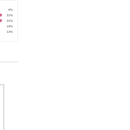
6%
31%
31%
19%
13%