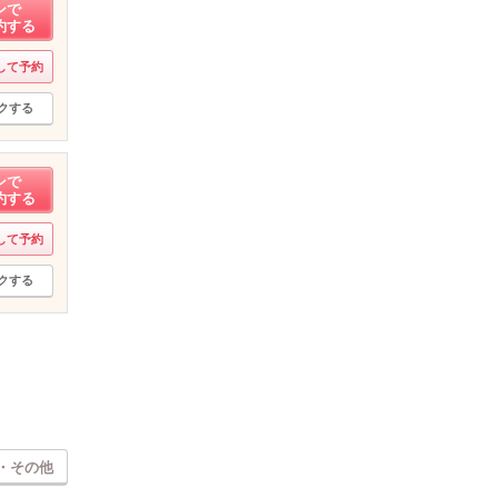
ンで
約する
して予約
クする
ンで
約する
して予約
クする
・その他