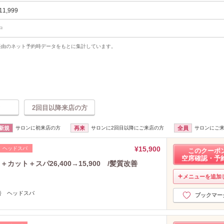
11,999
中
uty経由のネット予約時データをもとに集計しています。
2回目以降来店の方
新規
サロンに初来店の方
再来
サロンに2回目以降にご来店の方
全員
サロンにご
¥15,900
ヘッドスパ
このクーポ
空席確認・予
ット＋スパ26,400→15,900 /髪質改善
メニューを追加
善 ヘッドスパ
ブックマー