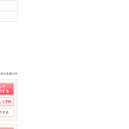
来店の全員の方
ンで
約する
して予約
クする