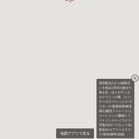
保谷駅北口から線路沿
いを進み1本目の曲がり
角を左、ほうやデンタ
ルクリニック隣 [イン
ナーカラー/ヘッドスパ/
リタッチ/髪質改善/縮毛
矯正/酸性ストレート/ト
リートメント/酸熱トリ
ートメント/ハイライト/
学割U24/ヘアセット/白
髪染め/エアリーエクス
地図アプリで見る
テ/保谷/練馬/池袋]