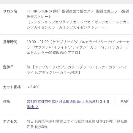
サロン名
THINK SHOP 河原町~髪質改善で髪エステ~髪質改善カラー/髪質
改善ストレート
（シンクショップカワラマチカミシツカイゼンデカミエステカミ
シツカイゼンカラーカミシツカイゼンストレート）
営業時間
10:00～21:00【ケアブリーチ/ダブルカラー/ブリーチ/インナーカ
ラー/エクステ/ハイライト/アディクシーカラー/イルミナカラー/
エドルカラー/髪質改善/ケアプロ】
定休日
無 【ケアブリーチ/ダブルカラー/ブリーチ/インナーカラー/ハイ
ライト/アディクシーカラー/韓国】
カット価格
￥3,400
住所
京都府京都市中京区河原町通四条-上る米屋町３８８
MAP
番地-２
アクセス
当日予約◎/河原町交差点すぐ☆阪急河原町 徒歩1分/地下鉄祇園
四条 徒歩3分