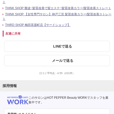
ト
THINK SHOP 難波~髪質改善で髪エステ~髪質改善カラー/髪質改善ストレート
THINK SHOP 【女性専門サロン】神戸三宮 髪質改善カラー/髪質改善ストレー
ト
THIRD SHOP 梅田茶屋町店【サードショップ】
友達に共有
LINEで送る
メールで送る
口コミ平均点：
4.55
（221件）
採用情報
このサロンはHOT PEPPER Beauty WORKでスタッフを募
集中です。