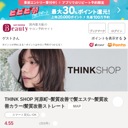
国内最大級の
サロン予約サイト
ブックマーク
ログイン
ゲストさん
ポイントを表示する
ポイントが1%たまる！
ポイントはサロン予約でつかえる！
THINK SHOP 河原町~髪質改善で髪エステ~髪質改
善カラー/髪質改善ストレート
MAP
スマート支払いOK
4.55
（221件）