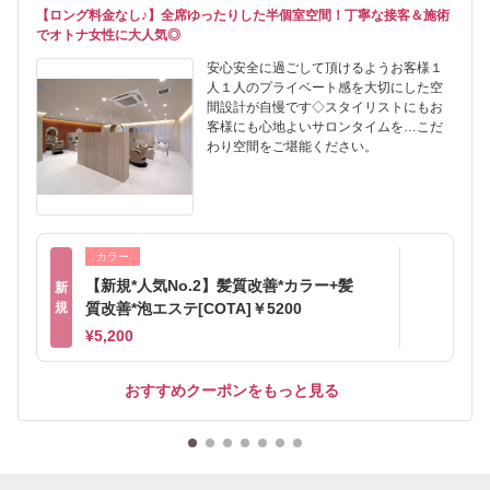
【ロング料金なし♪】全席ゆったりした半個室空間！丁寧な接客＆施術
でオトナ女性に大人気◎
安心安全に過ごして頂けるようお客様１
人１人のプライベート感を大切にした空
間設計が自慢です◇スタイリストにもお
客様にも心地よいサロンタイムを…こだ
わり空間をご堪能ください。
カラー
【新規*人気No.2】髪質改善*カラー+髪
新
規
質改善*泡エステ[COTA]￥5200
¥5,200
おすすめクーポンをもっと見る