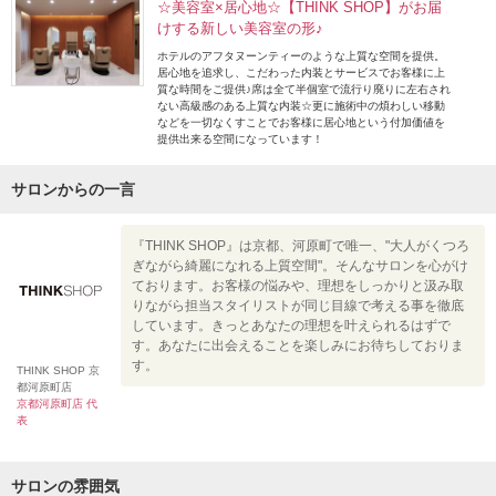
☆美容室×居心地☆【THINK SHOP】がお届
けする新しい美容室の形♪
ホテルのアフタヌーンティーのような上質な空間を提供。
居心地を追求し、こだわった内装とサービスでお客様に上
質な時間をご提供♪席は全て半個室で流行り廃りに左右され
ない高級感のある上質な内装☆更に施術中の煩わしい移動
などを一切なくすことでお客様に居心地という付加価値を
提供出来る空間になっています！
サロンからの一言
『THINK SHOP』は京都、河原町で唯一、"大人がくつろ
ぎながら綺麗になれる上質空間"。そんなサロンを心がけ
ております。お客様の悩みや、理想をしっかりと汲み取
りながら担当スタイリストが同じ目線で考える事を徹底
しています。きっとあなたの理想を叶えられるはずで
す。あなたに出会えることを楽しみにお待ちしておりま
す。
THINK SHOP 京
都河原町店
京都河原町店 代
表
サロンの雰囲気