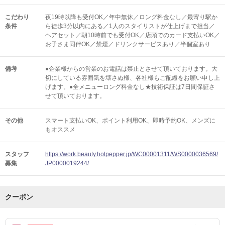
こだわり
夜19時以降も受付OK／年中無休／ロング料金なし／最寄り駅か
条件
ら徒歩3分以内にある／1人のスタイリストが仕上げまで担当／
ヘアセット／朝10時前でも受付OK／店頭でのカード支払いOK／
お子さま同伴OK／禁煙／ドリンクサービスあり／半個室あり
備考
●企業様からの営業のお電話は禁止とさせて頂いております。大
切にしている雰囲気を壊さぬ様、各社様もご配慮をお願い申し上
げます。●全メニューロング料金なし★技術保証は7日間保証さ
せて頂いております。
その他
スマート支払いOK
ポイント利用OK
即時予約OK
メンズに
もオススメ
スタッフ
https://work.beauty.hotpepper.jp/WC00001311/WS0000036569/
募集
JP0000019244/
クーポン