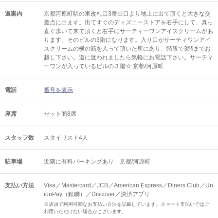
道案内
京都河原町駅の東改札口3番出口より地上に出て頂くと大きな交
差点に出ます。出てすぐのディズニーストアを右手にして、真っ
直ぐ歩いて来て頂くと右手にサーティーワンアイスクリームがあ
ります。そのビルの3階になります。入り口がサーティワンアイ
スクリームの横の筋を入って頂いた所にあり、階段で3階までお
越し下さい。道に迷われましたら気軽にお電話下さい。サーティ
ーワンが入っているビルの３階☆ 京都/河原町
電話
番号を表示
座席
セット面8席
スタッフ数
スタイリスト4人
駐車場
近隣に有料パーキングあり 京都/河原町
支払い方法
Visa／Mastercard／JCB／American Express／Diners Club／Un
ionPay（銀聯）／Discover／決済アプリ
※店頭で利用可能なお支払い方法を記載しています。スマート支払いではご
利用いただけない場合がございます。