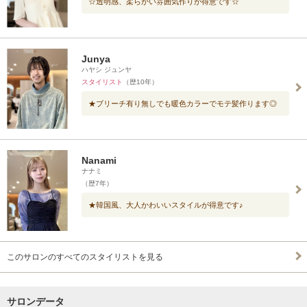
☆透明感、柔らかい雰囲気作りが得意です☆
Junya
ハヤシ ジュンヤ
スタイリスト
（歴10年）
★ブリーチ有り無しでも暖色カラーでモテ髪作ります◎
Nanami
ナナミ
（歴7年）
★韓国風、大人かわいいスタイルが得意です♪
このサロンのすべてのスタイリストを見る
サロンデータ