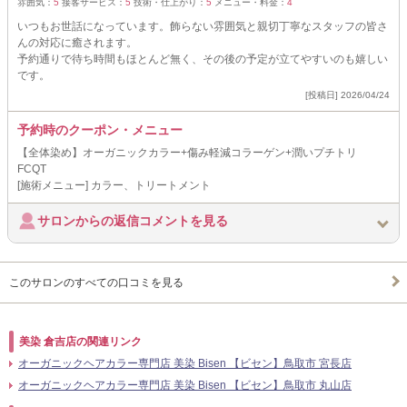
雰囲気：
5
接客サービス：
5
技術・仕上がり：
5
メニュー・料金：
4
いつもお世話になっています。飾らない雰囲気と親切丁寧なスタッフの皆さ
んの対応に癒されます。
予約通りで待ち時間もほとんど無く、その後の予定が立てやすいのも嬉しい
です。
[投稿日] 2026/04/24
予約時のクーポン・メニュー
【全体染め】オーガニックカラー+傷み軽減コラーゲン+潤いプチトリ
FCQT
[施術メニュー] カラー、トリートメント
サロンからの返信コメントを見る
このサロンのすべての口コミを見る
美染 倉吉店の関連リンク
オーガニックヘアカラー専門店 美染 Bisen 【ビセン】鳥取市 宮長店
オーガニックヘアカラー専門店 美染 Bisen 【ビセン】鳥取市 丸山店