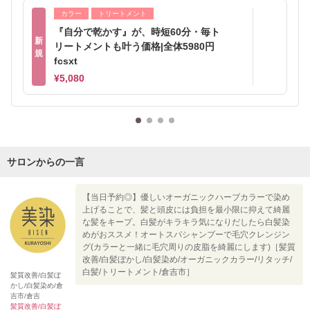
カラー
トリートメント
『自分で乾かす』が、時短60分・毎ト
新
リートメントも叶う価格|全体5980円
規
fcsxt
¥5,080
サロンからの一言
【当日予約◎】優しいオーガニックハーブカラーで染め
上げることで、髪と頭皮には負担を最小限に抑えて綺麗
な髪をキープ。白髪がキラキラ気になりだしたら白髪染
めがおススメ！オートスパシャンプーで毛穴クレンジン
グ(カラーと一緒に毛穴周りの皮脂を綺麗にします)［髪質
改善/白髪ぼかし/白髪染め/オーガニックカラー/リタッチ/
白髪/トリートメント/倉吉市］
髪質改善/白髪ぼ
かし/白髪染め/倉
吉市/倉吉
髪質改善/白髪ぼ