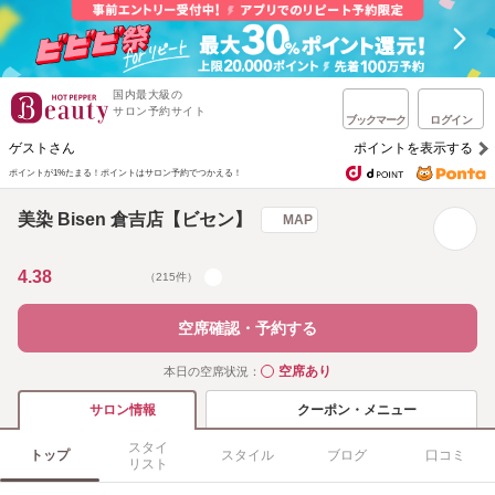
国内最大級の
サロン予約サイト
ブックマーク
ログイン
ゲストさん
ポイントを表示する
ポイントが1%たまる！
ポイントはサロン予約でつかえる！
美染 Bisen 倉吉店【ビセン】
MAP
4.38
（215件）
空席確認・予約する
空席あり
本日の空席状況：
◯
クーポン・メニュー
サロン情報
スタイ
トップ
スタイル
ブログ
口コミ
リスト