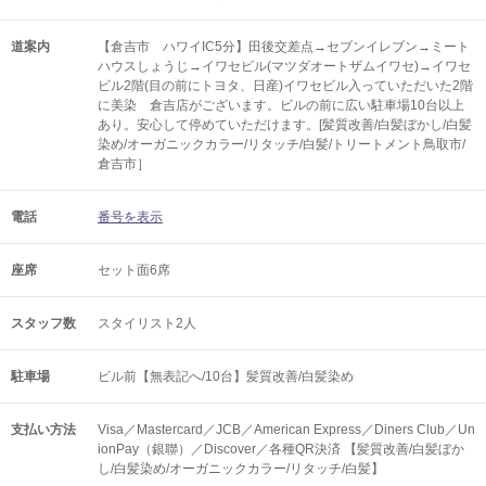
道案内
【倉吉市 ハワイIC5分】田後交差点→セブンイレブン→ミート
ハウスしょうじ→イワセビル(マツダオートザムイワセ)→イワセ
ビル2階(目の前にトヨタ、日産)イワセビル入っていただいた2階
に美染 倉吉店がございます。ビルの前に広い駐車場10台以上
あり。安心して停めていただけます。[髪質改善/白髪ぼかし/白髪
染め/オーガニックカラー/リタッチ/白髪/トリートメント鳥取市/
倉吉市］
電話
番号を表示
座席
セット面6席
スタッフ数
スタイリスト2人
駐車場
ビル前【無表記へ/10台】髪質改善/白髪染め
支払い方法
Visa／Mastercard／JCB／American Express／Diners Club／Un
ionPay（銀聯）／Discover／各種QR決済 【髪質改善/白髪ぼか
し/白髪染め/オーガニックカラー/リタッチ/白髪】