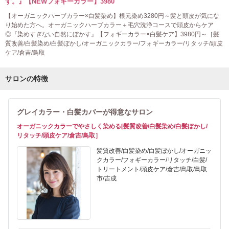
す。』【NEWフォギーカラー】3980
【オーガニックハーブカラー×白髪染め】根元染め3280円～髪と頭皮が気にな
り始めた方へ。オーガニックハーブカラー＋毛穴洗浄コースで頭皮からケア
◎『染めすぎない自然にぼかす』【フォギーカラー×白髪ケア】3980円～［髪
質改善/白髪染め/白髪ぼかし/オーガニックカラー/フォギーカラー/リタッチ/頭皮
ケア/倉吉/鳥取
サロンの特徴
グレイカラー・白髪カバーが得意なサロン
オーガニックカラーでやさしく染める[髪質改善/白髪染め/白髪ぼかし/
リタッチ/頭皮ケア/倉吉/鳥取］
髪質改善/白髪染め/白髪ぼかし/オーガニッ
クカラー/フォギーカラー/リタッチ/白髪/
トリートメント/頭皮ケア/倉吉/鳥取/鳥取
市/吉成