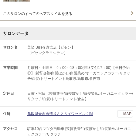
このサロンのすべてのヘアスタイルを見る
サロンデータ
サロン名
美染 Bisen 倉吉店【ビセン】
（ビセンクラヨシテン）
営業時間
月曜日～土曜日 9：00～18：00(最終受付17：00)【当日予約
◎】 髪質改善/白髪ぼかし/白髪染め/オーガニックカラー/リタッ
チ/白髪/トリートメント鳥取県/鳥取市/倉吉市
定休日
日曜・祝日【髪質改善/白髪ぼかし/白髪染め/オーガニックカラー/
リタッチ/白髪/トリートメント/倉吉】
住所
鳥取県倉吉市清谷３２５イワセビル２階
MAP
アクセス
駐車10台マツダ自動車 [髪質改善/白髪ぼかし/白髪染め/オーガニ
ックカラー/リタッチ］