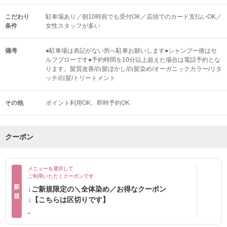
こだわり
駐車場あり／朝10時前でも受付OK／店頭でのカード支払いOK／
条件
女性スタッフが多い
備考
●駐車場は表記がない所へ駐車お願いします●シャンプー後はセ
ルフブローです●予約時間を10分以上超えた場合は電話予約とな
ります。髪質改善/白髪ぼかし/白髪染め/オーガニックカラー/リタ
ッチ/白髪/トリートメント
その他
ポイント利用OK
即時予約OK
クーポン
メニューを選択して
ご利用いただくクーポンです
新
↓ご新規限定の＼全体染め／お得なクーポン
規
↓【こちらは区切りです】
-