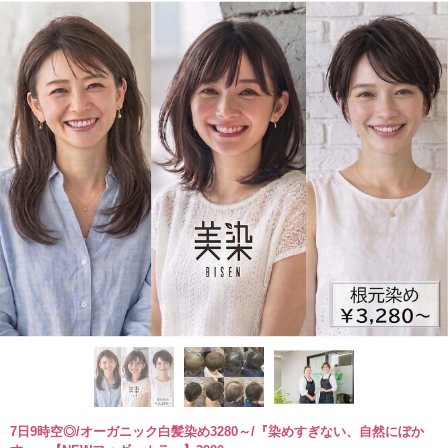
7日9時空◎/オーガニック白髪染め3280～/『染めすぎない、自然にぼか