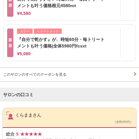
規
メントも叶う価格根元4580rct
¥4,580
カラー
トリートメント
『自分で乾かす』が、時短60分・毎トリート
新
規
メントも叶う価格|全体5980円fcsxt
¥5,080
このサロンのすべてのクーポンを見る
サロンの口コミ
サロンPick Up
くらままさん
（女性/60代）
総合
5
★
★
★
★
★