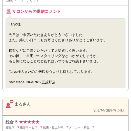
[施術メニュー] カット
サロンからの返信コメント
Taiyo様
先日はご来店いただきありがとうございました。
また、嬉しい口コミもお寄せくださりありがとうございます。
接客などにご満足いただけて大変嬉しく思います。
その後、ご自宅でのスタイリングなどいかがでしょうか。
もし気になることなどあればいつでもご相談下さいませ。
Taiyo様のまたのご来店を心よりお待ちしております。
hair stage INPARKS 五反野店
まるさん
（女性/30代後半/その他）
総合
5
★
★
★
★
★
雰囲気：
5
接客サービス：
5
技術・仕上がり：
5
メニュー・料金：
5