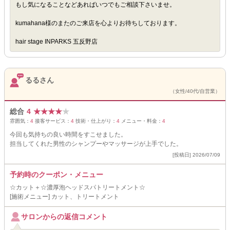
もし気になることなどあればいつでもご相談下さいませ。
kumahana様のまたのご来店を心よりお待ちしております。
hair stage INPARKS 五反野店
るるさん
（女性/40代/自営業）
総合
4
★
★
★
★
★
雰囲気：
4
接客サービス：
4
技術・仕上がり：
4
メニュー・料金：
4
今回も気持ちの良い時間をすこせました。
担当してくれた男性のシャンプーやマッサージが上手でした。
[投稿日] 2026/07/09
予約時のクーポン・メニュー
☆カット＋☆濃厚泡ヘッドスパトリートメント☆
[施術メニュー] カット、トリートメント
サロンからの返信コメント