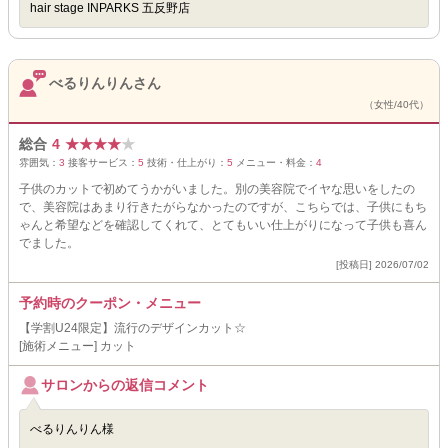
hair stage INPARKS 五反野店
べるりんりんさん
（女性/40代）
総合
4
★
★
★
★
★
雰囲気：
3
接客サービス：
5
技術・仕上がり：
5
メニュー・料金：
4
子供のカットで初めてうかがいました。別の美容院でイヤな思いをしたの
で、美容院はあまり行きたがらなかったのですが、こちらでは、子供にもち
ゃんと希望などを確認してくれて、とてもいい仕上がりになって子供も喜ん
でました。
[投稿日] 2026/07/02
予約時のクーポン・メニュー
【学割U24限定】流行のデザインカット☆
[施術メニュー] カット
サロンからの返信コメント
べるりんりん様