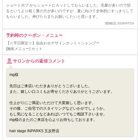
ショートボブ からショートにカットしてもらいました。毛量が多いので切
るというより梳く量の方が多いのですが、夏に向けて全体的にすっきりして
もらいました。伸びたらまたお願いしたいと思います。
[投稿日] 2026/07/10
予約時のクーポン・メニュー
【☆平日限定☆】似合わせデザインカット＋シャンプー
[施術メニュー] カット
サロンからの返信コメント
mg様
先日はご来店いただきありがとうございました。
また、嬉しい口コミもお寄せくださりありがとうございます。
仕上がりにご満足いただけて大変嬉しく思います。
その後、ご自宅でのスタイリングなどいかがでしょうか。
もし気になることなどあればいつでもご相談下さいませ。
mg様のまたのご来店を心よりお待ちしております。
hair stage INPARKS 五反野店