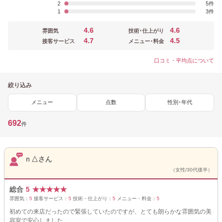
2
5
1
3
4.6
4.6
雰囲気
技術･仕上がり
4.7
4.5
接客サービス
メニュー･料金
口コミ・平均点について
絞り込み
メニュー
点数
性別･年代
692
件
ｎ△さん
（女性/30代後半）
総合
5
★
★
★
★
★
雰囲気：
5
接客サービス：
5
技術・仕上がり：
5
メニュー・料金：
5
初めての来店だったので緊張していたのですが、とても朗らかな雰囲気の美
容室で安心しました。