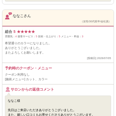
ななこさん
（女性/30代前半/会社員）
総合
5
★
★
★
★
★
雰囲気：
4
接客サービス：
5
技術・仕上がり：
5
メニュー・料金：
3
希望通りのカラーになりました。
ありがとうございました。
またよろしくお願いします。
[投稿日] 2026/07/05
予約時のクーポン・メニュー
クーポン利用なし
[施術メニュー] カット、カラー
サロンからの返信コメント
ななこ様
先日はご来店いただきありがとうございました。
また、嬉しい口コミもお寄せくださりありがとうございます。