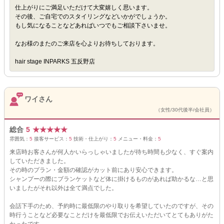
仕上がりにご満足いただけて大変嬉しく思います。
その後、ご自宅でのスタイリングなどいかがでしょうか。
もし気になることなどあればいつでもご相談下さいませ。
なお様のまたのご来店を心よりお待ちしております。
hair stage INPARKS 五反野店
ワイさん
（女性/30代後半/会社員）
総合
5
★
★
★
★
★
雰囲気：
5
接客サービス：
5
技術・仕上がり：
5
メニュー・料金：
5
来店時お客さんが何人かいらっしゃいましたが待ち時間も少なく、すぐ案内
していただきました。
その時のプラン・金額の確認がカット前にあり安心できます。
シャンプーの際にブランケットなど体に掛けるものがあれば助かるな…と思
いましたがそれ以外は全て満点でした。
会話下手のため、予約時に最低限のやり取りを希望していたのですが、その
時行うことなど必要なことだけを最低限でお伝えいただいてとてもありがた