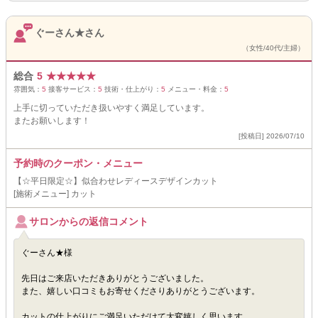
ぐーさん★さん
（女性/40代/主婦）
総合
5
★
★
★
★
★
雰囲気：
5
接客サービス：
5
技術・仕上がり：
5
メニュー・料金：
5
上手に切っていただき扱いやすく満足しています。
またお願いします！
[投稿日] 2026/07/10
予約時のクーポン・メニュー
【☆平日限定☆】似合わせレディースデザインカット
[施術メニュー] カット
サロンからの返信コメント
ぐーさん★様
先日はご来店いただきありがとうございました。
また、嬉しい口コミもお寄せくださりありがとうございます。
カットの仕上がりにご満足いただけて大変嬉しく思います。