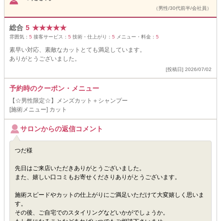
（男性/30代前半/会社員）
総合
5
★
★
★
★
★
雰囲気：
5
接客サービス：
5
技術・仕上がり：
5
メニュー・料金：
5
素早い対応、素敵なカットとても満足しています。
ありがとうございました。
[投稿日] 2026/07/02
予約時のクーポン・メニュー
【☆男性限定☆】メンズカット＋シャンプー
[施術メニュー] カット
サロンからの返信コメント
つだ様
先日はご来店いただきありがとうございました。
また、嬉しい口コミもお寄せくださりありがとうございます。
施術スピードやカットの仕上がりにご満足いただけて大変嬉しく思いま
す。
その後、ご自宅でのスタイリングなどいかがでしょうか。