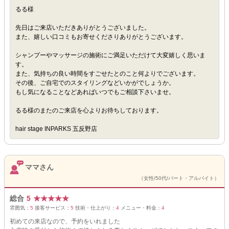
るる様
先日はご来店いただきありがとうございました。
また、嬉しい口コミもお寄せくださりありがとうございます。
シャンプーやマッサージの施術にご満足いただけて大変嬉しく思いま
す。
また、気持ちの良い時間をすごせたとのこと何よりでございます。
その後、ご自宅でのスタイリングなどいかがでしょうか。
もし気になることなどあればいつでもご相談下さいませ。
るる様のまたのご来店を心よりお待ちしております。
hair stage INPARKS 五反野店
ママさん
（女性/50代/パート・アルバイト）
総合
5
★
★
★
★
★
雰囲気：
5
接客サービス：
5
技術・仕上がり：
4
メニュー・料金：
4
初めての来店なので、予約をいれました