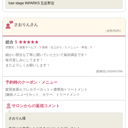
hair stage INPARKS 五反野店
さおりんさん
（女性/50代）
総合
5
★
★
★
★
★
雰囲気：
5
接客サービス：
5
技術・仕上がり：
5
メニュー・料金：
5
細かい部分も丁寧に聞いていただいて毎回満足です！
毎月楽しみにしてます！
またよろしくお願いします！
[投稿日] 2026/07/06
予約時のクーポン・メニュー
髪質改善ルフレカラーカット＋濃厚泡トリートメント
[施術メニュー] カット、カラー、トリートメント
サロンからの返信コメント
さおりん様