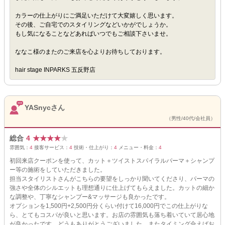
カラーの仕上がりにご満足いただけて大変嬉しく思います。
その後、ご自宅でのスタイリングなどいかがでしょうか。
もし気になることなどあればいつでもご相談下さいませ。
ななこ様のまたのご来店を心よりお待ちしております。
hair stage INPARKS 五反野店
YASnycさん
（男性/40代/会社員）
総合
4
★
★
★
★
★
雰囲気：
4
接客サービス：
4
技術・仕上がり：
4
メニュー・料金：
4
初回来店クーポンを使って、カット＋ツイストスパイラルパーマ＋シャンプ
ー等の施術をしていただきました。
担当スタイリストさんがこちらの要望をしっかり聞いてくださり、パーマの
強さや全体のシルエットも理想通りに仕上げてもらえました。カットの細か
な調整や、丁寧なシャンプー&マッサージも良かったです。
オプションを1,500円+2,500円分くらい付けて16,000円でこの仕上がりな
ら、とてもコスパが良いと思います。お店の雰囲気も落ち着いていて居心地
が良かったです。どうもありがとうございました。またタイミング合えばお