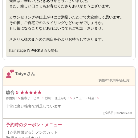
先日はご来店いただきありがとうございました。
また、嬉しい口コミもお寄せくださりありがとうございます。
カウンセリングや仕上がりにご満足いただけて大変嬉しく思います。
その後、ご自宅でのスタイリングなどいかがでしょうか。
もし気になることなどあればいつでもご相談下さいませ。
さおりん様のまたのご来店を心よりお待ちしております。
hair stage INPARKS 五反野店
Taiyoさん
（男性/20代前半/会社員）
総合
5
★
★
★
★
★
雰囲気：
5
接客サービス：
5
技術・仕上がり：
5
メニュー・料金：
5
非常に良い接客で満足しています
[投稿日] 2026/07/06
予約時のクーポン・メニュー
【☆男性限定☆】メンズカット