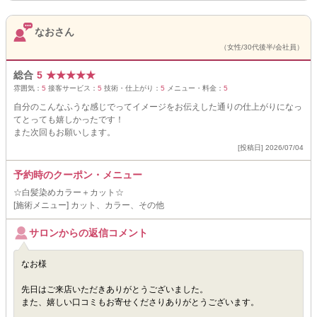
なおさん
（女性/30代後半/会社員）
総合
5
★
★
★
★
★
雰囲気：
5
接客サービス：
5
技術・仕上がり：
5
メニュー・料金：
5
自分のこんなふうな感じでってイメージをお伝えした通りの仕上がりになっ
てとっても嬉しかったです！
また次回もお願いします。
[投稿日] 2026/07/04
予約時のクーポン・メニュー
☆白髪染めカラー＋カット☆
[施術メニュー] カット、カラー、その他
サロンからの返信コメント
なお様
先日はご来店いただきありがとうございました。
また、嬉しい口コミもお寄せくださりありがとうございます。