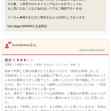
その後、ご自宅でのスタイリングなどいかがでしょうか。
もし気になることなどあればいつでもご相談下さいませ。
ぐーさん★様のまたのご来店を心よりお待ちしております。
hair stage INPARKS 五反野店
kumahanaさん
（女性/30代後半/会社員）
総合
3
★
★
★
★
★
雰囲気：
3
接客サービス：
3
技術・仕上がり：
3
メニュー・料金：
3
初めて利用した際の印象がとても良かったので、2回目も利用しました。
今回担当してくださった方は接客は丁寧でしたが、こちらの要望が伝わって
いるのか最後まで少し心配でした。お願いしたカラー剤で施術していただけ
たのか、泡トリートメントもいつ施術したのか分からなかったため、一言説
明があるとより安心できたと思います。
また、受付で「最初のシャンプーは追加料金」と案内され希望しなかったの
ですが、呼ばれた際にシャンプー台へ案内されそうになり、少し戸惑いまし
た。
お店は近くて利用しやすいので、また利用したいと思っていますが、今回は