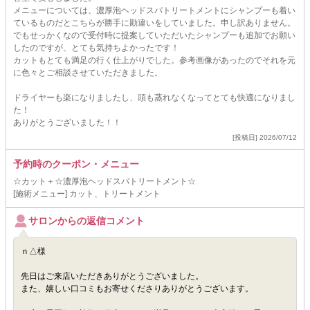
メニューについては、濃厚泡ヘッドスパトリートメントにシャンプーも着い
ているものだとこちらが勝手に勘違いをしていました。申し訳ありません。
でもせっかくなので受付時に提案していただいたシャンプーも追加でお願い
したのですが、とても気持ちよかったです！
カットもとても満足の行く仕上がりでした。参考画像があったのでそれを元
に色々とご相談させていただきました。
ドライヤーも楽になりましたし、頭も蒸れなくなってとても快適になりまし
た！
ありがとうございました！！
[投稿日] 2026/07/12
予約時のクーポン・メニュー
☆カット＋☆濃厚泡ヘッドスパトリートメント☆
[施術メニュー] カット、トリートメント
サロンからの返信コメント
ｎ△様
先日はご来店いただきありがとうございました。
また、嬉しい口コミもお寄せくださりありがとうございます。