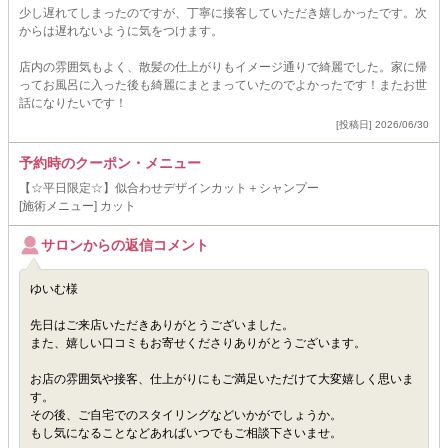
少し遅れてしまったのですが、丁寧に接客していただき嬉しかったです。次
からは遅れないように気をつけます。
店内の雰囲気もよく、散髪の仕上がりもイメージ通りで綺麗でした。家に帰
ってお風呂に入った後も綺麗にまとまっていたのでよかったです！またお世
話になりたいです！
[投稿日] 2026/06/30
予約時のクーポン・メニュー
【☆平日限定☆】似合わせデザインカット＋シャンプー
[施術メニュー] カット
サロンからの返信コメント
ゆいむ様
先日はご来店いただきありがとうございました。
また、嬉しい口コミもお寄せくださりありがとうございます。
お店の雰囲気や接客、仕上がりにもご満足いただけて大変嬉しく思いま
す。
その後、ご自宅でのスタイリングなどいかがでしょうか。
もし気になることなどあればいつでもご相談下さいませ。