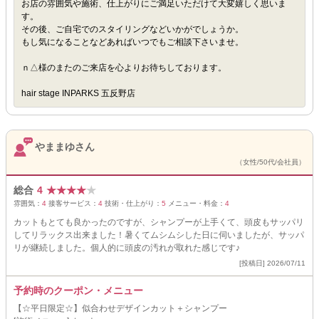
お店の雰囲気や施術、仕上がりにご満足いただけて大変嬉しく思いま
す。
その後、ご自宅でのスタイリングなどいかがでしょうか。
もし気になることなどあればいつでもご相談下さいませ。
ｎ△様のまたのご来店を心よりお待ちしております。
hair stage INPARKS 五反野店
やままゆさん
（女性/50代/会社員）
総合
4
★
★
★
★
★
雰囲気：
4
接客サービス：
4
技術・仕上がり：
5
メニュー・料金：
4
カットもとても良かったのですが、シャンプーが上手くて、頭皮もサッパリ
してリラックス出来ました！暑くてムシムシした日に伺いましたが、サッパ
リが継続しました。個人的に頭皮の汚れが取れた感じです♪
[投稿日] 2026/07/11
予約時のクーポン・メニュー
【☆平日限定☆】似合わせデザインカット＋シャンプー