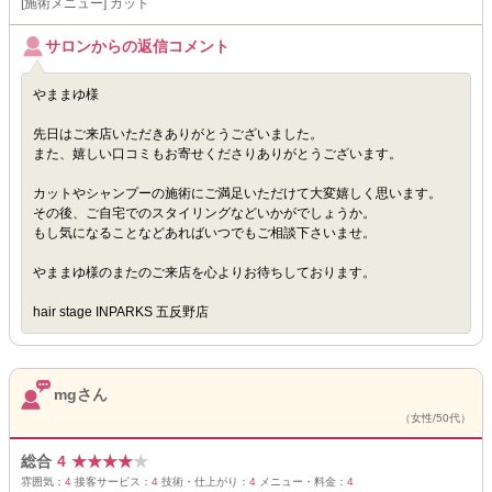
[施術メニュー] カット
サロンからの返信コメント
やままゆ様
先日はご来店いただきありがとうございました。
また、嬉しい口コミもお寄せくださりありがとうございます。
カットやシャンプーの施術にご満足いただけて大変嬉しく思います。
その後、ご自宅でのスタイリングなどいかがでしょうか。
もし気になることなどあればいつでもご相談下さいませ。
やままゆ様のまたのご来店を心よりお待ちしております。
hair stage INPARKS 五反野店
mgさん
（女性/50代）
総合
4
★
★
★
★
★
雰囲気：
4
接客サービス：
4
技術・仕上がり：
4
メニュー・料金：
4