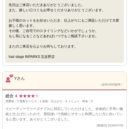
先日はご来店いただきありがとうございました。
また、嬉しい口コミもお寄せくださりありがとうございます。
お子様のカットをお任せいただき、仕上がりにもご満足いただけて大変
嬉しく思います。
その後、ご自宅でのスタイリングなどいかがでしょうか。
もし気になることなどあればいつでもご相談下さいませ。
またのご来店を心よりお待ちしております。
hair stage INPARKS 五反野店
Yさん
（女性/30代前半）
総合
4
★
★
★
★
★
雰囲気：
5
接客サービス：
4
技術・仕上がり：
4
メニュー・料金：
5
スピーディーでリーズナブルに対応していただけました。全体的に手早い施
術と仕上げだったので、普段使いで気軽にササッと利用したい方に向いてい
ると思います。ありがとうございました。
[投稿日] 2026/07/02