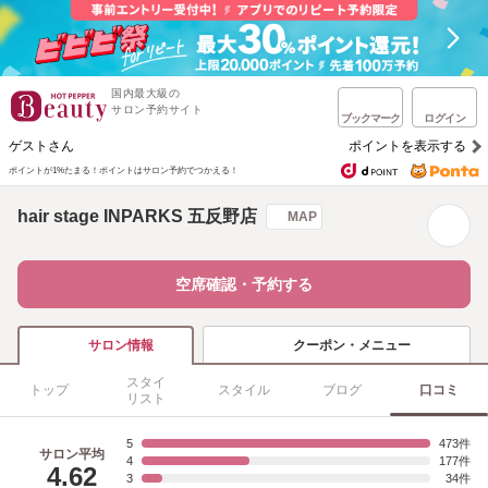
国内最大級の
サロン予約サイト
ブックマーク
ログイン
ゲストさん
ポイントを表示する
ポイントが1%たまる！
ポイントはサロン予約でつかえる！
hair stage INPARKS 五反野店
MAP
空席確認・予約する
クーポン・メニュー
サロン情報
スタイ
トップ
スタイル
ブログ
口コミ
リスト
5
473
サロン平均
4
177
4.62
3
34