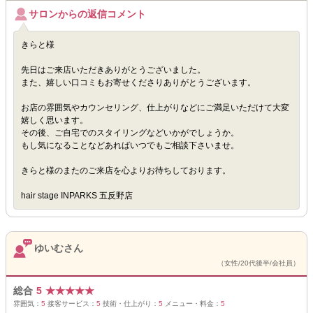
サロンからの返信コメント
きらと様
先日はご来店いただきありがとうございました。
また、嬉しい口コミもお寄せくださりありがとうございます。
お店の雰囲気やカウンセリング、仕上がりなどにご満足いただけて大変
嬉しく思います。
その後、ご自宅でのスタイリングなどいかがでしょうか。
もし気になることなどあればいつでもご相談下さいませ。
きらと様のまたのご来店を心よりお待ちしております。
hair stage INPARKS 五反野店
ゆいむさん
（女性/20代後半/会社員）
総合
5
★
★
★
★
★
雰囲気：
5
接客サービス：
5
技術・仕上がり：
5
メニュー・料金：
5