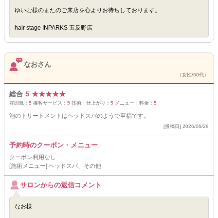
ゆいむ様のまたのご来店を心よりお待ちしております。
hair stage INPARKS 五反野店
なおさん
（女性/50代）
総合
5
★
★
★
★
★
雰囲気：
5
接客サービス：
5
技術・仕上がり：
5
メニュー・料金：
5
泡のトリートメントはヘッドスパのようで至福です。
[投稿日] 2026/06/28
予約時のクーポン・メニュー
クーポン利用なし
[施術メニュー] ヘッドスパ、その他
サロンからの返信コメント
なお様