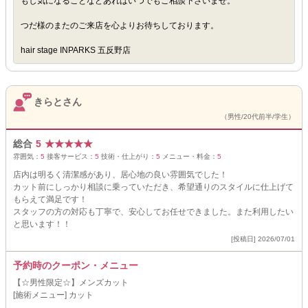
もし気になることなどあればいつでもご相談下さいませ。
つだ様のまたのご来店を心よりお待ちしております。
hair stage INPARKS 五反野店
きらとさん
（男性/20代前半/学生）
総合
5
★
★
★
★
★
雰囲気：
5
接客サービス：
5
技術・仕上がり：
5
メニュー・料金：
5
店内は明るく清潔感があり、居心地の良い雰囲気でした！
カット前にしっかり相談に乗っていただき、希望通りのスタイルに仕上げて
もらえて満足です！
スタッフの方の対応も丁寧で、安心してお任せできました。また利用したい
と思います！！
[投稿日] 2026/07/01
予約時のクーポン・メニュー
【☆男性限定☆】メンズカット
[施術メニュー] カット