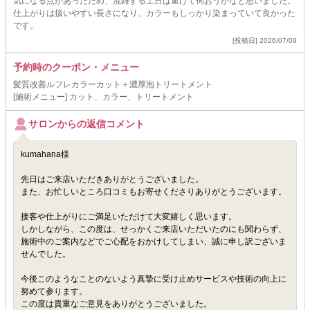
気になる点があったため、混雑する土日は避けて伺おうかなと思いました。
仕上がりは扱いやすい長さになり、カラーもしっかり染まっていて良かった
です。
[投稿日] 2026/07/09
予約時のクーポン・メニュー
髪質改善ルフレカラーカット＋濃厚泡トリートメント
[施術メニュー] カット、カラー、トリートメント
サロンからの返信コメント
kumahana様
先日はご来店いただきありがとうございました。
また、お忙しいところ口コミもお寄せくださりありがとうございます。
接客や仕上がりにご満足いただけて大変嬉しく思います。
しかしながら、この度は、せっかくご来店いただいたのにも関わらず、
施術中のご案内などでご心配をおかけしてしまい、誠に申し訳ございま
せんでした。
今後このようなことのないよう真摯に受け止めサービスや技術の向上に
努めて参ります。
この度は貴重なご意見をありがとうございました。