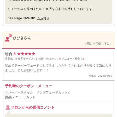
りょーちゃん様のまたのご来店を心よりお待ちしております。
hair stage INPARKS 五反野店
ひびきさん
（男性/10代後半/学生）
総合
5
★
★
★
★
★
雰囲気：
5
接客サービス：
5
技術・仕上がり：
5
メニュー・料金：
5
初めてテーパーフェードにしてみましたがとても仕上がりが良くて気に入り
ました。またお願いします！！
[投稿日] 2026/06/11
予約時のクーポン・メニュー
☆バーバースタイル メンズフェードカット☆
[施術メニュー] カット
サロンからの返信コメント