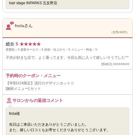
hair stage INPARKS 五反野店
frolaさん
（女性/40代）
総合
5
★
★
★
★
★
雰囲気：
5
接客サービス：
5
技術・仕上がり：
5
メニュー・料金：
5
子供が好きな店で、よく通ってます。今回も気に入って嬉しいそうでした^^
[投稿日] 2026/06/20
予約時のクーポン・メニュー
【学割U24限定】流行のデザインカット☆
[施術メニュー] カット
サロンからの返信コメント
frola様
先日はご来店いただきありがとうございました。
また、嬉しい口コミもお寄せくださりありがとうございます。