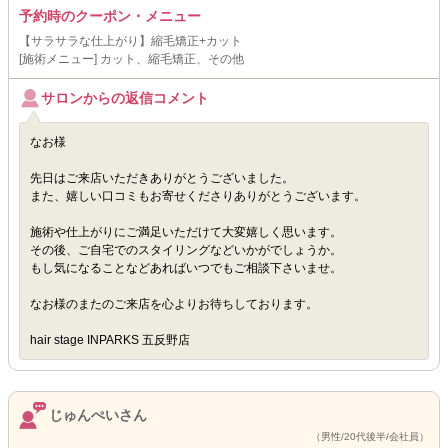
予約時のクーポン・メニュー
【サラサラな仕上がり】縮毛矯正+カット
[施術メニュー] カット、縮毛矯正、その他
サロンからの返信コメント
なお様
先日はご来店いただきありがとうございました。
また、嬉しい口コミもお寄せくださりありがとうございます。
施術や仕上がりにご満足いただけて大変嬉しく思います。
その後、ご自宅でのスタイリングなどいかがでしょうか。
もし気になることなどあればいつでもご相談下さいませ。
なお様のまたのご来店を心よりお待ちしております。
hair stage INPARKS 五反野店
じゅんぺいさん
（男性/20代後半/会社員）