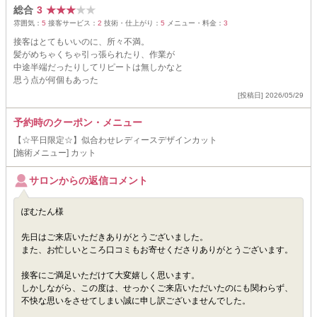
総合
3
★
★
★
★
★
雰囲気：
5
接客サービス：
2
技術・仕上がり：
5
メニュー・料金：
3
接客はとてもいいのに、所々不満。
髪がめちゃくちゃ引っ張られたり、作業が
中途半端だったりしてリピートは無しかなと
思う点が何個もあった
[投稿日] 2026/05/29
予約時のクーポン・メニュー
【☆平日限定☆】似合わせレディースデザインカット
[施術メニュー] カット
サロンからの返信コメント
ぽむたん様
先日はご来店いただきありがとうございました。
また、お忙しいところ口コミもお寄せくださりありがとうございます。
接客にご満足いただけて大変嬉しく思います。
しかしながら、この度は、せっかくご来店いただいたのにも関わらず、
不快な思いをさせてしまい誠に申し訳ございませんでした。