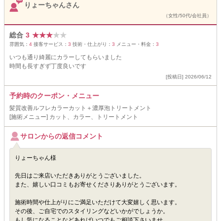
りょーちゃんさん
（女性/50代/会社員）
総合
3
★
★
★
★
★
雰囲気：
4
接客サービス：
3
技術・仕上がり：
3
メニュー・料金：
3
いつも通り綺麗にカラーしてもらいました
時間も長すぎず丁度良いです
[投稿日] 2026/06/12
予約時のクーポン・メニュー
髪質改善ルフレカラーカット＋濃厚泡トリートメント
[施術メニュー] カット、カラー、トリートメント
サロンからの返信コメント
りょーちゃん様
先日はご来店いただきありがとうございました。
また、嬉しい口コミもお寄せくださりありがとうございます。
施術時間や仕上がりにご満足いただけて大変嬉しく思います。
その後、ご自宅でのスタイリングなどいかがでしょうか。
もし気になることなどあればいつでもご相談下さいませ。