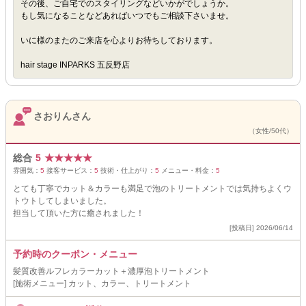
その後、ご自宅でのスタイリングなどいかがでしょうか。
もし気になることなどあればいつでもご相談下さいませ。
いに様のまたのご来店を心よりお待ちしております。
hair stage INPARKS 五反野店
さおりんさん
（女性/50代）
総合
5
★
★
★
★
★
雰囲気：
5
接客サービス：
5
技術・仕上がり：
5
メニュー・料金：
5
とても丁寧でカット＆カラーも満足で泡のトリートメントでは気持ちよくウ
トウトしてしまいました。
担当して頂いた方に癒されました！
[投稿日] 2026/06/14
予約時のクーポン・メニュー
髪質改善ルフレカラーカット＋濃厚泡トリートメント
[施術メニュー] カット、カラー、トリートメント