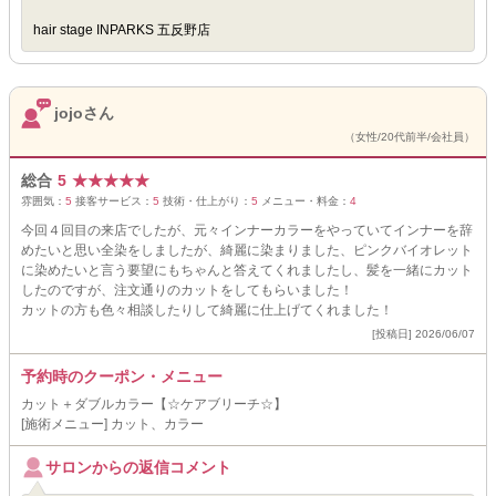
hair stage INPARKS 五反野店
jojoさん
（女性/20代前半/会社員）
総合
5
★
★
★
★
★
雰囲気：
5
接客サービス：
5
技術・仕上がり：
5
メニュー・料金：
4
今回４回目の来店でしたが、元々インナーカラーをやっていてインナーを辞
めたいと思い全染をしましたが、綺麗に染まりました、ピンクバイオレット
に染めたいと言う要望にもちゃんと答えてくれましたし、髪を一緒にカット
したのですが、注文通りのカットをしてもらいました！
カットの方も色々相談したりして綺麗に仕上げてくれました！
[投稿日] 2026/06/07
予約時のクーポン・メニュー
カット＋ダブルカラー【☆ケアブリーチ☆】
[施術メニュー] カット、カラー
サロンからの返信コメント