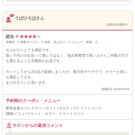
うぱひろばさん
（女性/20代後半）
総合
4
★
★
★
★
★
雰囲気：
4
接客サービス：
4
技術・仕上がり：
5
メニュー・料金：
4
仕上がりにとても満足です。
若い子向けのお店って感じではなく、地元密着型で若い人からご年配の方で
も通えるような雰囲気のお店です。
カットしてから3日ほど経過しましたが、髪の毛サラサラで、カラーと形に
も満足してます。
また行きたいと思います。
[投稿日] 2026/06/18
予約時のクーポン・メニュー
髪質改善ルフレカラー＋カット＋4ステップトリートメント
[施術メニュー] カット、カラー、トリートメント
サロンからの返信コメント