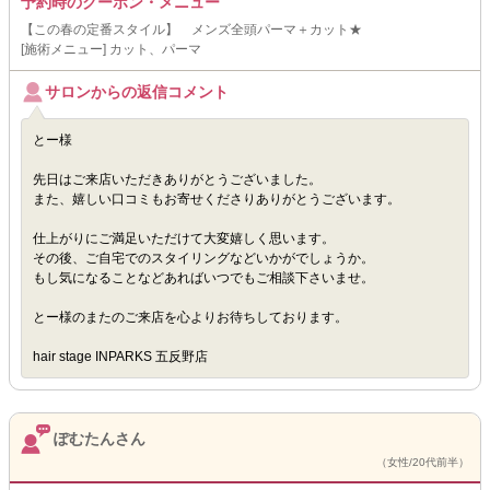
予約時のクーポン・メニュー
【この春の定番スタイル】 メンズ全頭パーマ＋カット★
[施術メニュー] カット、パーマ
サロンからの返信コメント
とー様
先日はご来店いただきありがとうございました。
また、嬉しい口コミもお寄せくださりありがとうございます。
仕上がりにご満足いただけて大変嬉しく思います。
その後、ご自宅でのスタイリングなどいかがでしょうか。
もし気になることなどあればいつでもご相談下さいませ。
とー様のまたのご来店を心よりお待ちしております。
hair stage INPARKS 五反野店
ぽむたんさん
（女性/20代前半）