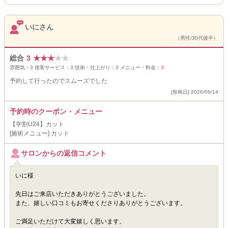
いにさん
（男性/30代後半）
総合
3
★
★
★
★
★
雰囲気：
3
接客サービス：
3
技術・仕上がり：
3
メニュー・料金：
3
予約して行ったのでスムーズでした
[投稿日] 2026/06/14
予約時のクーポン・メニュー
【学割U24】カット
[施術メニュー] カット
サロンからの返信コメント
いに様
先日はご来店いただきありがとうございました。
また、嬉しい口コミもお寄せくださりありがとうございます。
ご満足いただけて大変嬉しく思います。