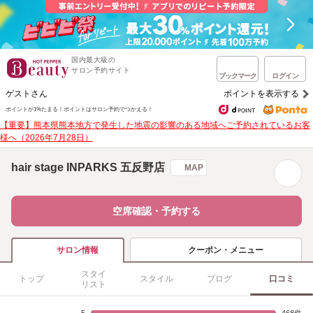
国内最大級の
サロン予約サイト
ブックマーク
ログイン
ゲストさん
ポイントを表示する
ポイントが1%たまる！
ポイントはサロン予約でつかえる！
【重要】熊本県熊本地方で発生した地震の影響のある地域へご予約されているお客
様へ（2026年7月28日）
hair stage INPARKS 五反野店
MAP
空席確認・予約する
クーポン・メニュー
サロン情報
スタイ
トップ
スタイル
ブログ
口コミ
リスト