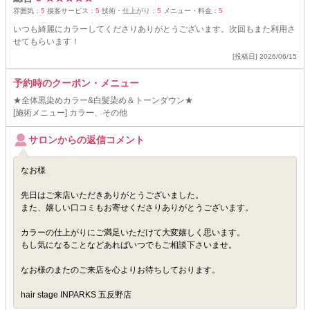
雰囲気：
5
接客サービス：
5
技術・仕上がり：
5
メニュー・料金：
5
いつも綺麗にカラーしてくださりありがとうございます。次回もまた利用さ
せてもらいます！
[投稿日] 2026/06/15
予約時のクーポン・メニュー
★全体黒染めカラー&白髪染め＆トーンダウン★
[施術メニュー] カラー、その他
サロンからの返信コメント
なお様
先日はご来店いただきありがとうございました。
また、嬉しい口コミもお寄せくださりありがとうございます。
カラーの仕上がりにご満足いただけて大変嬉しく思います。
もし気になることなどあればいつでもご相談下さいませ。
なお様のまたのご来店を心よりお待ちしております。
hair stage INPARKS 五反野店