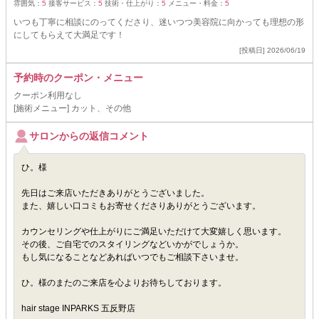
雰囲気：
5
接客サービス：
5
技術・仕上がり：
5
メニュー・料金：
5
いつも丁寧に相談にのってくださり、迷いつつ美容院に向かっても理想の形
にしてもらえて大満足です！
[投稿日] 2026/06/19
予約時のクーポン・メニュー
クーポン利用なし
[施術メニュー] カット、その他
サロンからの返信コメント
ひ。様
先日はご来店いただきありがとうございました。
また、嬉しい口コミもお寄せくださりありがとうございます。
カウンセリングや仕上がりにご満足いただけて大変嬉しく思います。
その後、ご自宅でのスタイリングなどいかがでしょうか。
もし気になることなどあればいつでもご相談下さいませ。
ひ。様のまたのご来店を心よりお待ちしております。
hair stage INPARKS 五反野店