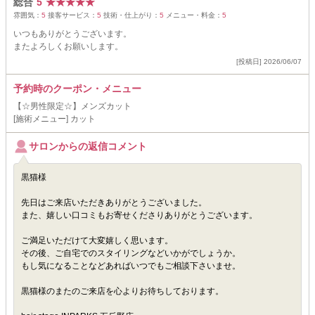
総合
5
★
★
★
★
★
雰囲気：
5
接客サービス：
5
技術・仕上がり：
5
メニュー・料金：
5
いつもありがとうございます。
またよろしくお願いします。
[投稿日] 2026/06/07
予約時のクーポン・メニュー
【☆男性限定☆】メンズカット
[施術メニュー] カット
サロンからの返信コメント
黒猫様
先日はご来店いただきありがとうございました。
また、嬉しい口コミもお寄せくださりありがとうございます。
ご満足いただけて大変嬉しく思います。
その後、ご自宅でのスタイリングなどいかがでしょうか。
もし気になることなどあればいつでもご相談下さいませ。
黒猫様のまたのご来店を心よりお待ちしております。