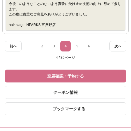
今後このようなことのないよう真摯に受け止め技術の向上に努めて参り
ます。
この度は貴重なご意見をありがとうございました。
hair stage INPARKS 五反野店
前へ
2
3
4
5
6
次へ
4 / 35ページ
空席確認・予約する
クーポン情報
ブックマークする