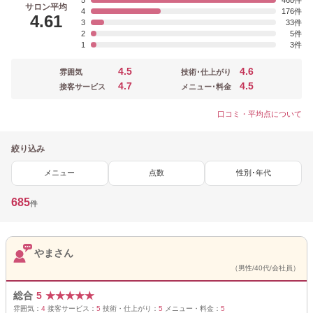
5
468
サロン平均
4
176
4.61
3
33
2
5
1
3
4.5
4.6
雰囲気
技術･仕上がり
4.7
4.5
接客サービス
メニュー･料金
口コミ・平均点について
絞り込み
メニュー
点数
性別･年代
685
件
やまさん
（男性/40代/会社員）
総合
5
★
★
★
★
★
雰囲気：
4
接客サービス：
5
技術・仕上がり：
5
メニュー・料金：
5