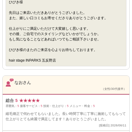
ひびき様
先日はご来店いただきありがとうございました。
また、嬉しい口コミもお寄せくださりありがとうございます。
仕上がりにご満足いただけて大変嬉しく思います。
その後、ご自宅でのスタイリングなどいかがでしょうか。
もし気になることなどあればいつでもご相談下さいませ。
ひびき様のまたのご来店を心よりお待ちしております。
hair stage INPARKS 五反野店
なおさん
（女性/30代後半）
総合
5
★
★
★
★
★
雰囲気：
5
接客サービス：
5
技術・仕上がり：
5
メニュー・料金：
5
縮毛矯正で伺わせてもらいました。長い時間丁寧に丁寧に施術してもらって
仕上がりとても綺麗で満足してます！ありがとうございました。
[投稿日] 2026/06/11