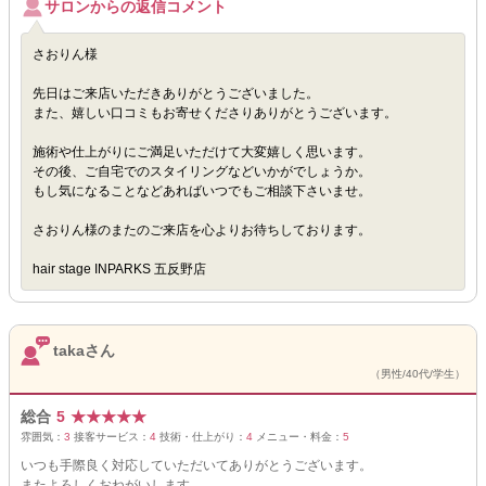
サロンからの返信コメント
さおりん様
先日はご来店いただきありがとうございました。
また、嬉しい口コミもお寄せくださりありがとうございます。
施術や仕上がりにご満足いただけて大変嬉しく思います。
その後、ご自宅でのスタイリングなどいかがでしょうか。
もし気になることなどあればいつでもご相談下さいませ。
さおりん様のまたのご来店を心よりお待ちしております。
hair stage INPARKS 五反野店
takaさん
（男性/40代/学生）
総合
5
★
★
★
★
★
雰囲気：
3
接客サービス：
4
技術・仕上がり：
4
メニュー・料金：
5
いつも手際良く対応していただいてありがとうございます。
またよろしくおねがいします。