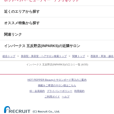
ホットペッパービューティー アプリをゲット
近くのエリアから探す
オススメ特集から探す
関連リンク
インパークス 五反野店(INPARKS)の近隣サロン
総合トップ
美容院・美容室・ヘアサロン検索トップ
関東トップ
西新井・草加・越谷
インパークス 五反野店(INPARKS)の口コミ一覧 (4/35)
HOT PEPPER Beautyとサロンボード導入のご案内
掲載をご希望のサロン様はこちら
ID・会員規約
プライバシーポリシー
利用規約
ご利用ガイド
ヘルプ