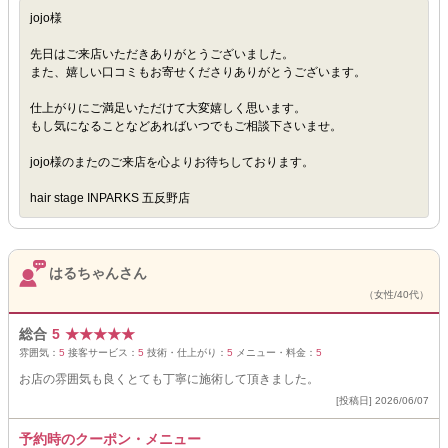
jojo様
先日はご来店いただきありがとうございました。
また、嬉しい口コミもお寄せくださりありがとうございます。
仕上がりにご満足いただけて大変嬉しく思います。
もし気になることなどあればいつでもご相談下さいませ。
jojo様のまたのご来店を心よりお待ちしております。
hair stage INPARKS 五反野店
はるちゃんさん
（女性/40代）
総合
5
★
★
★
★
★
雰囲気：
5
接客サービス：
5
技術・仕上がり：
5
メニュー・料金：
5
お店の雰囲気も良くとても丁寧に施術して頂きました。
[投稿日] 2026/06/07
予約時のクーポン・メニュー