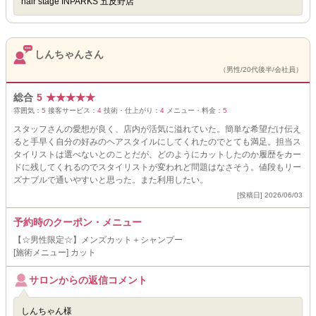
hair stage INPARKS 五反野店
しんちゃんさん
（男性/20代後半/会社員）
総合
5
★
★
★
★
★
雰囲気：
5
接客サービス：
4
技術・仕上がり：
4
メニュー・料金：
5
スタッフさんの愛想が良く、店内が活気に溢れていた。簡単な希望だけ伝え
ると手早く自分の好みのヘアスタイルにしてくれたのでとても満足。担当ス
タイリストは選べないとのことだが、どのようにカットしたのか履歴をカー
ドに残してくれるのでスタイリストが変われど問題はなさそう。値段もリー
ズナブルで通いやすいと思った。また利用したい。
[投稿日] 2026/06/03
予約時のクーポン・メニュー
【☆男性限定☆】メンズカット＋シャンプー
[施術メニュー] カット
サロンからの返信コメント
しんちゃん様