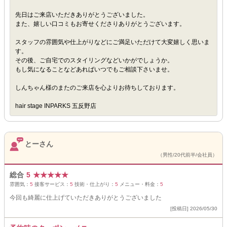
先日はご来店いただきありがとうございました。
また、嬉しい口コミもお寄せくださりありがとうございます。
スタッフの雰囲気や仕上がりなどにご満足いただけて大変嬉しく思いま
す。
その後、ご自宅でのスタイリングなどいかがでしょうか。
もし気になることなどあればいつでもご相談下さいませ。
しんちゃん様のまたのご来店を心よりお待ちしております。
hair stage INPARKS 五反野店
とーさん
（男性/20代前半/会社員）
総合
5
★
★
★
★
★
雰囲気：
5
接客サービス：
5
技術・仕上がり：
5
メニュー・料金：
5
今回も綺麗に仕上げていただきありがとうございました
[投稿日] 2026/05/30