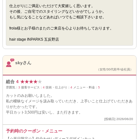
仕上がりにご満足いただけて大変嬉しく思います。
その後、ご自宅でのスタイリングなどいかがでしょうか。
もし気になることなどあればいつでもご相談下さいませ。
frola様とお子様のまたのご来店を心よりお待ちしております。
hair stage INPARKS 五反野店
skyさん
（女性/30代前半/会社員）
総合
4
★
★
★
★
★
雰囲気：
3
接客サービス：
4
技術・仕上がり：
4
メニュー・料金：
5
カットのみお願いしました。
私の曖昧なイメージを汲み取っていただき、上手いこと仕上げていただきあ
りがたかったです。
平日カット3,500円は安いし、また行きます。
[投稿日] 2026/06/20
予約時のクーポン・メニュー
【☆平日限定☆】似合わせレディースデザインカット