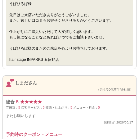
うぱひろば様
先日はご来店いただきありがとうございました。
また、嬉しい口コミもお寄せくださりありがとうございます。
仕上がりにご満足いただけて大変嬉しく思います。
もし気になることなどあればいつでもご相談下さいませ。
うぱひろば様のまたのご来店を心よりお待ちしております。
hair stage INPARKS 五反野店
しまださん
（男性/20代前半/会社員）
総合
5
★
★
★
★
★
雰囲気：
5
接客サービス：
5
技術・仕上がり：
5
メニュー・料金：
5
またお願いします
[投稿日] 2026/06/17
予約時のクーポン・メニュー