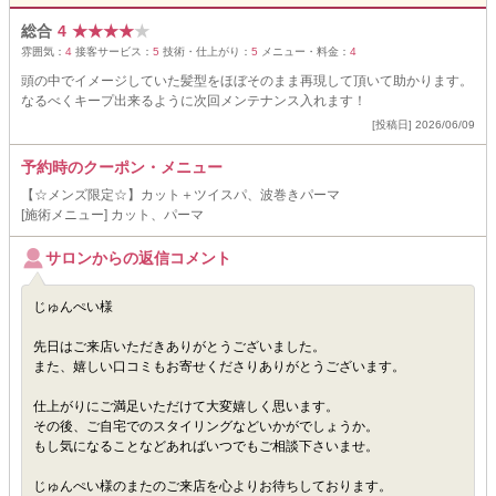
総合
4
★
★
★
★
★
雰囲気：
4
接客サービス：
5
技術・仕上がり：
5
メニュー・料金：
4
頭の中でイメージしていた髪型をほぼそのまま再現して頂いて助かります。
なるべくキープ出来るように次回メンテナンス入れます！
[投稿日] 2026/06/09
予約時のクーポン・メニュー
【☆メンズ限定☆】カット＋ツイスパ、波巻きパーマ
[施術メニュー] カット、パーマ
サロンからの返信コメント
じゅんぺい様
先日はご来店いただきありがとうございました。
また、嬉しい口コミもお寄せくださりありがとうございます。
仕上がりにご満足いただけて大変嬉しく思います。
その後、ご自宅でのスタイリングなどいかがでしょうか。
もし気になることなどあればいつでもご相談下さいませ。
じゅんぺい様のまたのご来店を心よりお待ちしております。