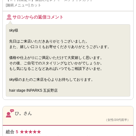
[施術メニュー] カット
サロンからの返信コメント
sky様
先日はご来店いただきありがとうございました。
また、嬉しい口コミもお寄せくださりありがとうございます。
価格や仕上がりにご満足いただけて大変嬉しく思います。
その後、ご自宅でのスタイリングなどいかがでしょうか。
もし気になることなどあればいつでもご相談下さいませ。
sky様のまたのご来店を心よりお待ちしております。
hair stage INPARKS 五反野店
ひ。さん
（女性/20代前半）
総合
5
★
★
★
★
★