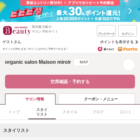
国内最大級の
サロン予約サイト
ブックマーク
ログイン
ゲストさん
ポイントを表示する
ポイントが1%たまる！
ポイントはサロン予約でつかえる！
organic salon Maison miroir
MAP
空席確認・予約する
クーポン・メニュー
サロン情報
スタイ
トップ
スタイル
ブログ
口コミ
リスト
スタイリスト