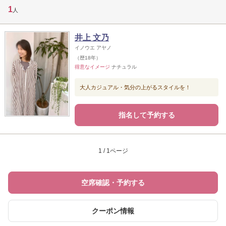
1
人
井上 文乃
イノウエ アヤノ
（歴18年）
得意なイメージ
ナチュラル
大人カジュアル・気分の上がるスタイルを！
指名して予約する
1 / 1ページ
空席確認・予約する
クーポン情報