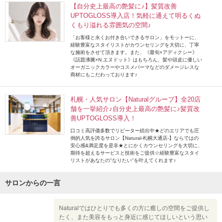
【自分史上最高の艶髪に♪】髪質改善
UPTOGLOSS導入店！気軽に通えて明るくぬ
くもり溢れる雰囲気の空間♪
「お客様と永くお付き合いできるサロン」をモットーに、
経験豊富なスタイリストがカウンセリングを大切に、丁寧
な施術をさせて頂きます。また、《最旬×アディクシー》
《話題沸騰×N.エヌドット》はもちろん、髪や頭皮に優しい
オーガニックカラーやコスメパーマなどのダメージレスな
商材にもこだわっております♪
札幌・人気サロン【Naturalグループ】全20店
舗を一挙紹介♪自分史上最高の艶髪に♪髪質改
善UPTOGLOSS導入！
口コミ高評価多数でリピーター続出中★どのエリアでも圧
倒的人気を誇るサロン【Natural-札幌大通店-】ならではの
安心感&満足度を是非★とにかくカウンセリングを大切に、
期待を超えるサービスと技術をご提供☆経験豊富なスタイ
リストがあなたの"なりたい"を叶えてくれます♪
サロンからの一言
Naturalではひとりでも多くの方に癒しの空間をご提供し
たく、また美容をもっと身近に感じてほしいという思い