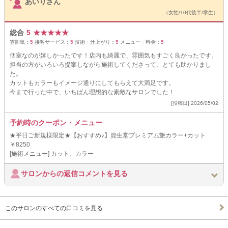
あいりさん
（女性/10代後半/学生）
総合
5
★
★
★
★
★
雰囲気：
5
接客サービス：
5
技術・仕上がり：
5
メニュー・料金：
5
個室なのが嬉しかったです！店内も綺麗で、雰囲気もすごく良かったです。
担当の方がいろいろ提案しながら施術してくださって、とても助かりまし
た。
カットもカラーもイメージ通りにしてもらえて大満足です。
今まで行った中で、いちばん理想的な素敵なサロンでした！
[投稿日] 2026/05/02
予約時のクーポン・メニュー
★平日ご新規様限定★【おすすめ♪】資生堂プレミアム艶カラー+カット
￥8250
[施術メニュー] カット、カラー
サロンからの返信コメントを見る
このサロンのすべての口コミを見る