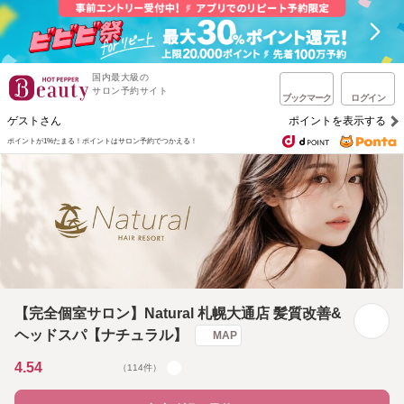
国内最大級の
サロン予約サイト
ブックマーク
ログイン
ゲストさん
ポイントを表示する
ポイントが1%たまる！
ポイントはサロン予約でつかえる！
【完全個室サロン】Natural 札幌大通店 髪質改善&
ヘッドスパ【ナチュラル】
MAP
4.54
（114件）