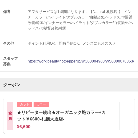
備考
アフタサービスは1週間になります。【Natural-札幌店-】 イン
ナーカラー/ハイライト/ダブルカラー/白髪染め/ヘッドスパ/髪質
改善/韓国/インナーカラー/ハイライト/ダブルカラー/白髪染め/ヘ
ッドスパ/髪質改善/韓国
その他
ポイント利用OK
即時予約OK
メンズにもオススメ
スタッフ
https://work.beauty.hotpepper.jp/WC00004960/WS0000078353/
募集
クーポン
カット
カラー
★リピーター続出★オーガニック艶カラー+カ
全
員
ット￥6600-札幌大通店-
¥6,600