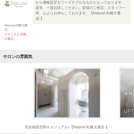
から価格設定もリーズナブルなものとなっております。
是非、一度お試しください。皆様のご来店、スタッフ一
同、心よりお待ちしております。【Natural-札幌大通
店-】
Natural-札幌大通
店-
ナチュラル-札幌
大通店-
サロンの雰囲気
完全個室空間＆カジュアル♪【Natural-札幌大通店-】