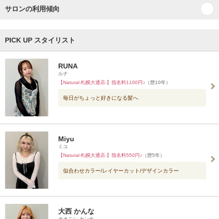
サロンの利用傾向
PICK UP スタイリスト
RUNA
ルナ
【Natural-札幌大通店-】指名料1100円♪
（歴10年）
毎日がちょっと好きになる髪へ
Miyu
ミユ
【Natural-札幌大通店-】指名料550円♪
（歴5年）
似合わせカラー/レイヤーカット/デザインカラー
大西 かんな
オオニシ カンナ