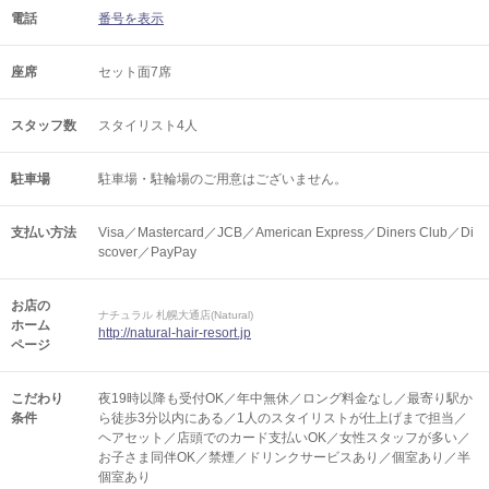
電話
番号を表示
座席
セット面7席
スタッフ数
スタイリスト4人
駐車場
駐車場・駐輪場のご用意はございません。
支払い方法
Visa／Mastercard／JCB／American Express／Diners Club／Di
scover／PayPay
お店の
ナチュラル 札幌大通店(Natural)
ホーム
http://natural-hair-resort.jp
ページ
こだわり
夜19時以降も受付OK／年中無休／ロング料金なし／最寄り駅か
条件
ら徒歩3分以内にある／1人のスタイリストが仕上げまで担当／
ヘアセット／店頭でのカード支払いOK／女性スタッフが多い／
お子さま同伴OK／禁煙／ドリンクサービスあり／個室あり／半
個室あり