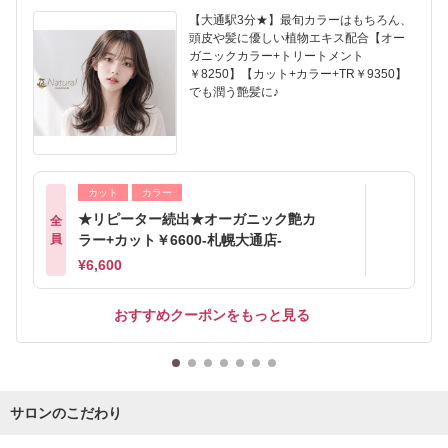
【大通駅3分★】最旬カラーはもちろん、
頭皮や髪に優しい植物エキス配合【オー
ガニックカラー+トリートメント
￥8250】【カット+カラー+TR￥9350】
でも潤う艶髪に♪
カット
カラー
★リピーター続出★オーガニック艶カ
全
員
ラー+カット￥6600-札幌大通店-
¥6,600
おすすめクーポンをもっと見る
サロンのこだわり