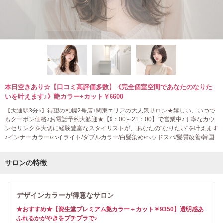
本日空きあり☆【口コミ高評価多数】《完全個室空間であなたのなりた
いを叶えます♪》艶カラー+カット￥6600
【大通駅3分♪】待望の札幌2号店♪関東エリアの大人気サロン★嬉しい、いつで
もクーポン価格♪お電話予約大歓迎★【9：00～21：00】で営業中♪丁寧なカウ
ンセリングを大切に経験豊富なスタイリストが、あなたの"なりたい"を叶えます
♪インナーカラー/ハイライト/ダブルカラー/白髪染め/ヘッドスパ/髪質改善/韓国
サロンの特徴
デザインカラーが得意なサロン
★おすすめ★【資生堂プレミアム艶カラー＋カット￥9350】透明感あ
ふれるかがやきをプチプラで♪