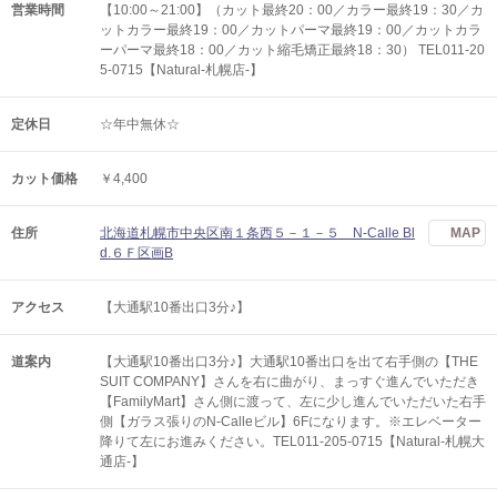
営業時間
【10:00～21:00】（カット最終20：00／カラー最終19：30／カ
ットカラー最終19：00／カットパーマ最終19：00／カットカラ
ーパーマ最終18：00／カット縮毛矯正最終18：30） TEL011-20
5-0715【Natural-札幌店-】
定休日
☆年中無休☆
カット価格
￥4,400
住所
北海道札幌市中央区南１条西５－１－５ N-Calle Bl
MAP
d.６Ｆ区画B
アクセス
【大通駅10番出口3分♪】
道案内
【大通駅10番出口3分♪】大通駅10番出口を出て右手側の【THE
SUIT COMPANY】さんを右に曲がり、まっすぐ進んでいただき
【FamilyMart】さん側に渡って、左に少し進んでいただいた右手
側【ガラス張りのN-Calleビル】6Fになります。※エレベーター
降りて左にお進みください。TEL011-205-0715【Natural-札幌大
通店-】