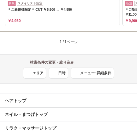
新規
スタイリスト指定
新規
＊ご新規様限定＊ CUT ￥5,500 → ￥4,950
＊ご新規様
￥11,0
￥4,950
￥9,90
1 / 1ページ
検索条件の変更・絞り込み
エリア
日時
メニュー･詳細条件
ヘアトップ
ネイル・まつげトップ
リラク・マッサージトップ