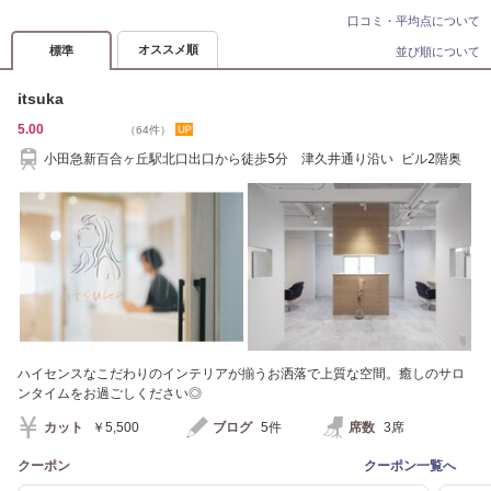
口コミ・平均点について
オススメ順
標準
並び順について
itsuka
5.00
（64件）
小田急新百合ヶ丘駅北口出口から徒歩5分 津久井通り沿い ビル2階奥
ハイセンスなこだわりのインテリアが揃うお洒落で上質な空間。癒しのサロ
ンタイムをお過ごしください◎
カット
￥5,500
ブログ
5件
席数
3席
クーポン
クーポン一覧へ