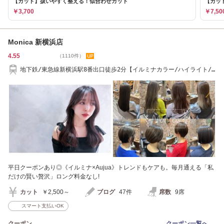
【カット】扱いやすく整える！似合わせカット
【カッ
￥3,700
￥7,50
Monica 新横浜店
4.55
（1110件）
地下鉄/東急線新横浜駅8番出口徒歩2分【イルミナカラー/ハイライト/
酸性ストレート】
平日クーポンあり◎《イルミナ×Aujua》トレンドもケアも。毎月通える「私
だけの賢い贅沢」ロング料金なし!
カット
￥2,500～
ブログ
47件
席数
9席
スマート支払いOK
クーポン
クーポン一覧へ