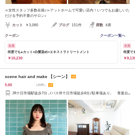
≪女性スタッフ多数在籍♪≫アットホームで可愛い店内！いつでもお越しいた
だける予約不要のサロン♪
カット
￥3,080
ブログ
151件
席数
4席
クーポン
クーポン一覧へ
全員
全員
何度でも●カット+白髪染め+エキストラトリートメント
何度で
￥10,230
￥9,13
scene hair and make 【シーン】
5.00
（20件）
JR十日市場駅徒歩7分./バス停十日市場徒歩0分/駐車場あり。 青葉台/
長津田 /十日市場