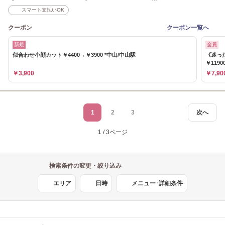
スマート支払いOK
クーポン
クーポン一覧へ
新規
全員
似合わせ小顔カット￥4400→￥3900 *中山/中山駅
《迷っ
￥1190
￥3,900
￥7,90
1
2
3
次へ
1 / 3ページ
検索条件の変更・絞り込み
エリア
日時
メニュー･詳細条件