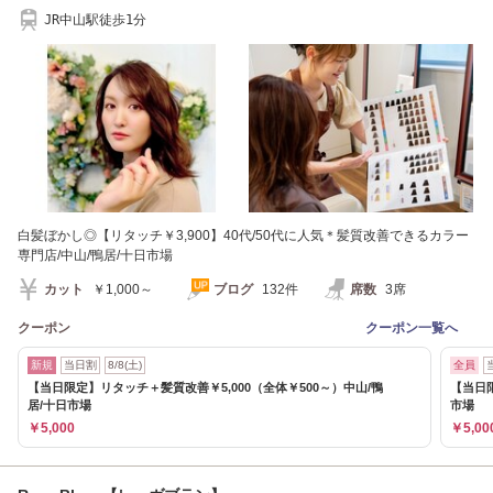
JR中山駅徒歩1分
白髪ぼかし◎【リタッチ￥3,900】40代/50代に人気＊髪質改善できるカラー
専門店/中山/鴨居/十日市場
カット
￥1,000～
ブログ
132件
席数
3席
クーポン
クーポン一覧へ
新規
当日割
8/8(土)
全員
【当日限定】リタッチ＋髪質改善￥5,000（全体￥500～）中山/鴨
【当日限
居/十日市場
市場
￥5,000
￥5,00