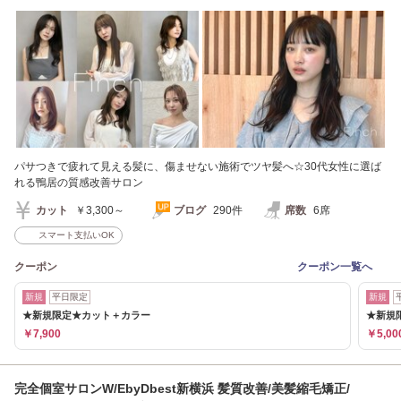
駅/徒歩15分
パサつきで疲れて見える髪に、傷ませない施術でツヤ髪へ☆30代女性に選ば
れる鴨居の質感改善サロン
カット
￥3,300～
ブログ
290件
席数
6席
スマート支払いOK
クーポン
クーポン一覧へ
新規
平日限定
新規
★新規限定★カット＋カラー
★新規限
￥7,900
￥5,00
完全個室サロンW/EbyDbest新横浜 髪質改善/美髪縮毛矯正/