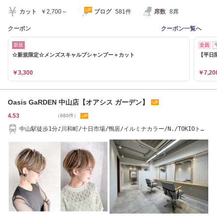
カット
￥2,700～
ブログ
581件
席数
8席
クーポン
クーポン一覧へ
新規
全員
☆新規限定☆メンズスキャルプシャンプー＋カット
【平日
￥3,300
￥7,20
Oasis GaRDEN 中山店【オアシス ガーデン】
4.53
（680件）
中山駅徒歩1分♪川和町/十日市場/鴨居/イルミナカラー/N./TOKIOトリ
ートメント