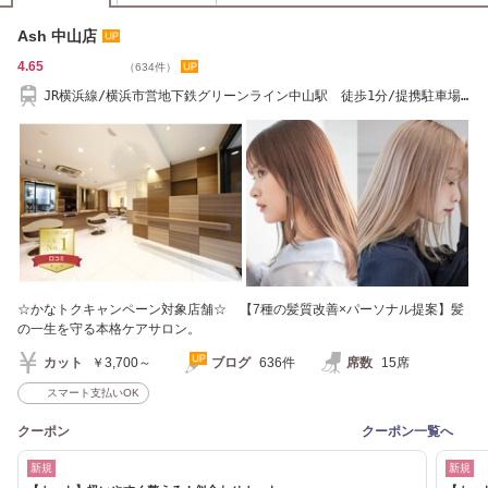
Ash 中山店
4.65
（634件）
JR横浜線/横浜市営地下鉄グリーンライン中山駅 徒歩1分/提携駐車場
有/駐輪スペース有
☆かなトクキャンペーン対象店舗☆ 【7種の髪質改善×パーソナル提案】髪
の一生を守る本格ケアサロン。
カット
￥3,700～
ブログ
636件
席数
15席
スマート支払いOK
クーポン
クーポン一覧へ
新規
新規