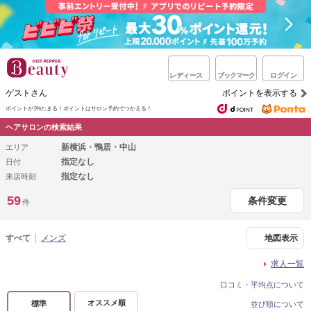
レディース
ブックマーク
ログイン
ゲストさん
ポイントを表示する
ポイントが1%たまる！
ポイントはサロン予約でつかえる！
ヘアサロンの検索結果
新横浜・鴨居・中山
エリア
指定なし
日付
指定なし
来店時刻
59
条件変更
件
すべて
メンズ
地図表示
求人一覧
口コミ・平均点について
オススメ順
標準
並び順について