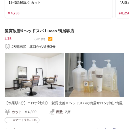
【お悩み解決♪】カット
［人気メ
￥4,730
￥8,25
髪質改善&ヘッドスパ Lucas 鴨居駅店
4.75
（231件）
JR鴨居駅 北口から徒歩3分
【鴨居駅3分】コロナ対策◎、髪質改善＆ヘッドスパの鴨居サロン[中山/鴨居]
カット
￥4,300
席数
2席
スマート支払いOK