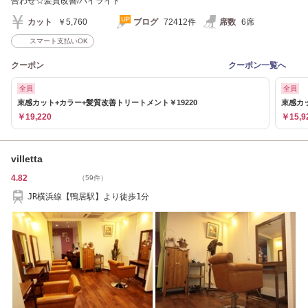
合わせ☆髪質改善/ハイライト
カット
￥5,760
ブログ
72412件
席数
6席
スマート支払いOK
クーポン
クーポン一覧へ
全員
全員
束感カット+カラー+髪質改善トリートメント￥19220
束感カッ
￥19,220
￥15,9
villetta
4.82
（59件）
JR横浜線【鴨居駅】より徒歩1分