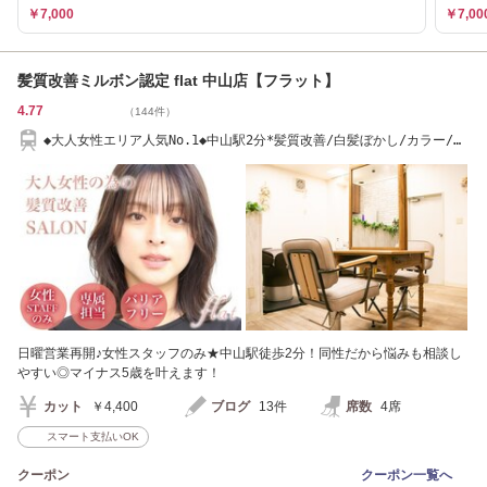
￥7,000
￥7,00
髪質改善ミルボン認定 flat 中山店【フラット】
4.77
（144件）
◆大人女性エリア人気No.1◆中山駅2分*髪質改善/白髪ぼかし/カラー/リ
タッチ/ショート
日曜営業再開♪女性スタッフのみ★中山駅徒歩2分！同性だから悩みも相談し
やすい◎マイナス5歳を叶えます！
カット
￥4,400
ブログ
13件
席数
4席
スマート支払いOK
クーポン
クーポン一覧へ