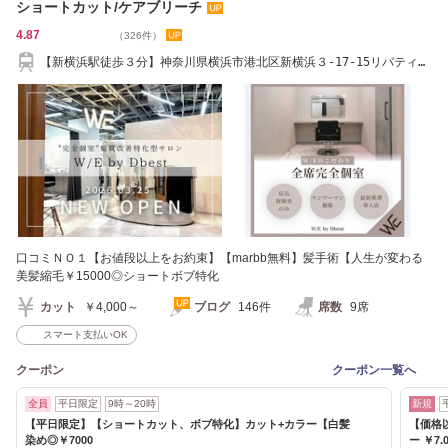
ショートカット/ケアブリーチ
4.87
（326件）
【新横浜駅徒歩３分】神奈川県横浜市港北区新横浜３-17-15リバティー
新横浜ビル5階
口コミＮＯ１【お値段以上をお約束】【marbb無料】髪手術【人生が変わる
美髪縮毛￥15000◎ショートボブ特化
カット
￥4,000～
ブログ
146件
席数
9席
スマート支払いOK
クーポン
クーポン一覧へ
全員
平日限定
9時～20時
新規
【平日限定】【ショートカット、ボブ特化】カット+カラー【白髪
【価格
染め◎￥7000
ー ￥7.0