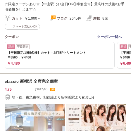
☆限定クーポンあり☆【中山駅1分♪当日OK◎半個室☆】最高峰の技術×お手
頃価格を叶えます☆
カット
￥1,000～
ブログ
2645件
席数
8席
スマート支払いOK
クーポン
クーポン一覧へ
新規
平日限定
新規
【平日限定/1日5名様】カット＋2STEPトリートメント
【平日
￥5500→￥4480
￥8480
￥4,480
￥6,48
classic 新横浜 全席完全個室
4.75
（3625件）
地下鉄、東急東横、相鉄線より新横浜駅より徒歩1分