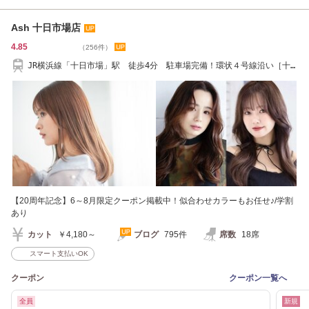
Ash 十日市場店
4.85
（256件）
JR横浜線「十日市場」駅 徒歩4分 駐車場完備！環状４号線沿い［十
日市場/青葉台］
【20周年記念】6～8月限定クーポン掲載中！似合わせカラーもお任せ♪/学割
あり
カット
￥4,180～
ブログ
795件
席数
18席
スマート支払いOK
クーポン
クーポン一覧へ
全員
新規