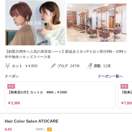
【創業20周年☆人気の美容室ハート】駅徒歩２分☆P４台☆受付9時～20時☆
年中無休☆キッズスペース有
カット
￥4,950
ブログ
247件
席数
12席
クーポン
クーポン一覧へ
新規
新規
【初来店の方】カット☆ 4950→￥3300
【初来店
￥3,300
￥7,92
Hair Color Salon ATOCARE
4.43
（69件）