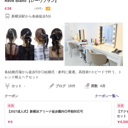
Reve Blanc【レーヴブラン】
4.58
（48件）
新横浜駅から各線徒歩5分
各結婚式場から徒歩5分◎結婚式・参列に最適。高技術×スピードで叶う、ト
レンド映えヘアセット
カット
-
ブログ
16件
席数
4席
クーポン
クーポン一覧へ
全員
全員
【2027成人式】新横浜アリーナ徒歩圏内◎早朝対応可
【アク
セット
￥0
￥6,50