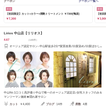
クーポン
クーポン一覧へ
新規
新規
【初回限定】カット+カラー+潤艶トリートメント ￥7300[鴨居]
【初回
￥7,300
￥3,90
Lirios 中山店【リリオス】
4.67
（146件）
オージュア認定サロン☆中山駅徒歩2分*髪質改善/白髪染め/白髪ぼかし/
カラー/リタッチ
中山No.1口コミ高評価☆中山で唯一のオージュア認定店♪女性スタッフのみ＆
マンツーマン施術★隠れ家サロン
カット
￥4,400
ブログ
14件
席数
4席