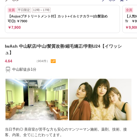
全員
平日限定
12時～17時
全員
【Aujuaプチトリートメント付】カット+イルミナカラー(白髪染め
【人気
可◎) ￥7900
Tr ￥9
￥7,900
￥9,90
IwAsh 中山駅店/中山/髪質改善/縮毛矯正/学割U24【イワッシ
ュ】
4.64
（904件）
中山駅徒歩1分
当日予約◎ 美容室が苦手な方も安心のマンツーマン施術。薬剤、技術、接
客、内装、全てにこだわってます。