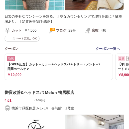
日常の幸せなワンシーンを彩る。丁寧なカウンセリングで理想を形に＊駐車
場あり。【髪質改善/縮毛矯正】
カット
￥4,500
ブログ
28件
席数
4席
スマート支払いOK
クーポン
クーポン一覧へ
新規
全員
【OPEN記念】カット＋カラー＋ヘッドスパ＋トリートメント＋7
【平日
日間ホームケア
ートメ
￥10,900
￥8,90
髪質改善&ヘッドスパ Melon 鴨居駅店
4.61
（206件）
横浜市緑区鴨居3-1-14 喜与館 1号室