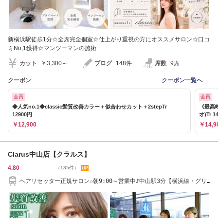
新横浜駅徒歩1分☆全席完全個室☆仕上がり重視の方にオススメサロン☆口コ
ミNo,1獲得☆マンツーマンの施術
カット
￥3,300～
ブログ
148件
席数
9席
クーポン
クーポン一覧へ
全員
全員
◆人気no.1◆classic髪質改善カラー＋似合わせカット＋2stepTr
《最高峰
12900円
オ)Tr 1
￥12,900
￥14,9
Clarus中山店【クラルス】
4.80
（185件）
ヘアリセッター正規サロン☆朝9:00～営業中♪中山駅3分【横浜線・グリ
ーンライン線】