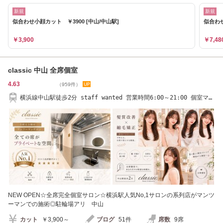
新規
新規
似合わせ小顔カット ￥3900 [中山/中山駅]
似合わせ
￥3,900
￥7,48
classic 中山 全席個室
4.63
（959件）
横浜線中山駅徒歩2分 staff wanted 営業時間6:00～21:00 個室マン
ツーマンサロン中山
NEW OPEN☆全席完全個室サロン☆横浜駅人気No,1サロンの系列店がマンツ
ーマンでの施術◎駐輪場アリ 中山
カット
￥3,900～
ブログ
51件
席数
9席