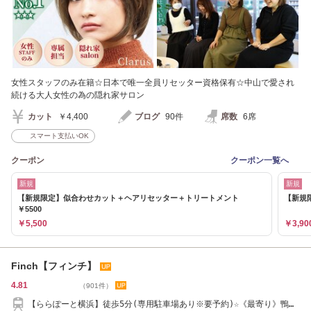
女性スタッフのみ在籍☆日本で唯一全員リセッター資格保有☆中山で愛され
続ける大人女性の為の隠れ家サロン
カット
￥4,400
ブログ
90件
席数
6席
スマート支払いOK
クーポン
クーポン一覧へ
新規
新規
【新規限定】似合わせカット＋ヘアリセッター＋トリートメント
【新規
￥5500
￥5,500
￥3,90
Finch【フィンチ】
4.81
（901件）
【ららぽーと横浜】徒歩5分(専用駐車場あり※要予約)☆《最寄り》鴨居