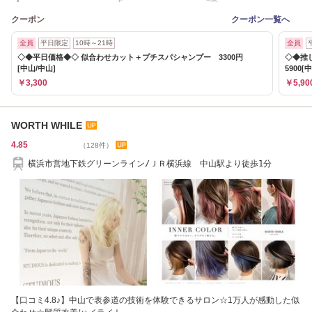
クーポン
クーポン一覧へ
全員
平日限定
10時～21時
全員
◇◆平日価格◆◇ 似合わせカット＋プチスパシャンプー 3300円
◇◆推
[中山/中山]
5900[
￥3,300
￥5,90
WORTH WHILE
4.85
（128件）
横浜市営地下鉄グリーンライン/ＪＲ横浜線 中山駅より徒歩1分
【口コミ4.8♪】中山で表参道の技術を体験できるサロン☆1万人が感動した似