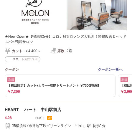
★New Open★【鴨居駅5分】コロナ対策◎メンズ大歓迎！髪質改善＆ヘッド
スパの鴨居サロン
カット
￥4,400～
席数
2席
スマート支払いOK
クーポン
クーポン一覧へ
新規
新規
【初回限定】カット+カラー+潤艶トリートメント ￥7300[鴨居]
【初回
￥7,300
￥3,90
HEART ハート 中山駅前店
4.08
（64件）
JR横浜線/市営地下鉄グリーンライン 「中山」駅 徒歩1分