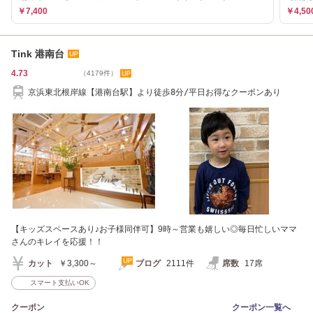
￥7,400
￥4,50
Tink 港南台
4.73
（4179件）
京浜東北根岸線【港南台駅】より徒歩8分/平日お得なクーポンあり
【キッズスペースあり♪お子様同伴可】9時～営業も嬉しい◎毎日忙しいママ
さんのキレイを応援！！
カット
￥3,300～
ブログ
2111件
席数
17席
スマート支払いOK
クーポン
クーポン一覧へ