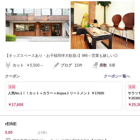
角線上です♪
【キッズスペースあり・お子様同伴大歓迎♪】9時～営業も嬉しい◎
カット
￥5,500～
ブログ
15件
席数
8席
クーポン
クーポン一覧へ
全員
全員
人気No.1！！カット＋カラー＋Aujuaトリートメント ￥17600
サラツ
￥2530
￥17,600
￥25,3
rEINE
5.00
（17件）