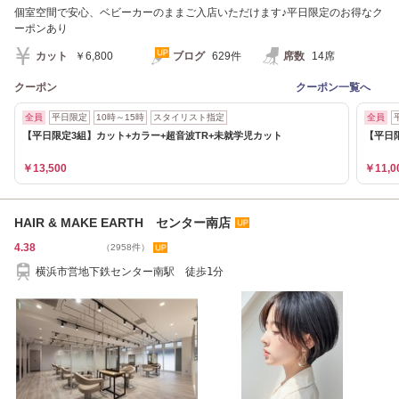
個室空間で安心、ベビーカーのままご入店いただけます♪平日限定のお得なク
ーポンあり
カット
￥6,800
ブログ
629件
席数
14席
クーポン
クーポン一覧へ
全員
平日限定
10時～15時
スタイリスト指定
全員
【平日限定3組】カット+カラー+超音波TR+未就学児カット
【平日
￥13,500
￥11,0
HAIR & MAKE EARTH センター南店
4.38
（2958件）
横浜市営地下鉄センター南駅 徒歩1分