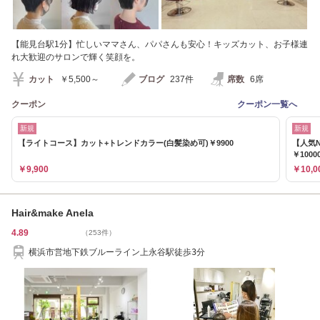
【能見台駅1分】忙しいママさん、パパさんも安心！キッズカット、お子様連
れ大歓迎のサロンで輝く笑顔を。
カット
￥5,500～
ブログ
237件
席数
6席
クーポン
クーポン一覧へ
新規
新規
【ライトコース】カット+トレンドカラー(白髪染め可)￥9900
【人気N
￥1000
￥9,900
￥10,0
Hair&make Anela
4.89
（253件）
横浜市営地下鉄ブルーライン上永谷駅徒歩3分