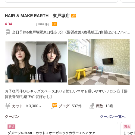
HAIR & MAKE EARTH 東戸塚店
4.34
（1092件）
当日予約◎東戸塚駅東口徒歩3分《髪質改善/縮毛矯正/白髪ぼかし/ハイ
ライト/メンズ》
お子様同伴OK♪キッズスペースあり☆忙しいママも通いやすいサロン◎【髪
質改善/縮毛矯正/白髪ぼかし】
カット
￥3,300～
ブログ
537件
席数
13席
クーポン
クーポン一覧へ
新規
再来
ダメージ40％off！カット＋オーガニックカラー＋ヘアケア
しっか