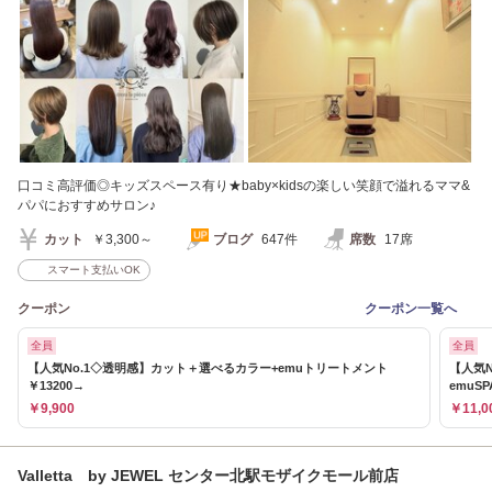
口コミ高評価◎キッズスペース有り★baby×kidsの楽しい笑顔で溢れるママ&
パパにおすすめサロン♪
カット
￥3,300～
ブログ
647件
席数
17席
スマート支払いOK
クーポン
クーポン一覧へ
全員
全員
【人気No.1◇透明感】カット＋選べるカラー+emuトリートメント
【人気N
￥13200→
emuSP
￥9,900
￥11,0
Valletta by JEWEL センター北駅モザイクモール前店