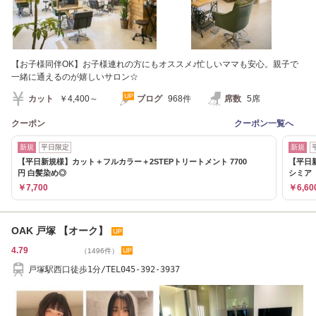
【お子様同伴OK】お子様連れの方にもオススメ♪忙しいママも安心。親子で
一緒に通えるのが嬉しいサロン☆
カット
￥4,400～
ブログ
968件
席数
5席
クーポン
クーポン一覧へ
新規
平日限定
新規
【平日新規様】カット＋フルカラー＋2STEPトリートメント 7700
【平日新
円 白髪染め◎
シミア 
￥7,700
￥6,60
OAK 戸塚 【オーク】
4.79
（1496件）
戸塚駅西口徒歩1分/TEL045-392-3937