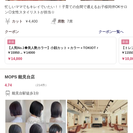
忙しいママでもキレイでいたい！！子育ての合間で通えるお子様同伴OKサロ
ン◎女性スタイリストが担当☆
カット
￥4,400
席数
7席
クーポン
クーポン一覧へ
新規
新規
【人気No.1◆美人艶カラー】小顔カット＋カラー＋TOKIOTｒ
【トレ
￥15950→￥14000
￥1155
￥14,000
￥10,0
MOPS 能見台店
4.74
（214件）
能見台駅徒歩1分