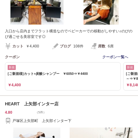
入口から店内までフラット構造なのでベビーカーでの移動がしやすい♪のびの
び過ごせる美容室です◎
カット
￥4,400
ブログ
108件
席数
6席
クーポン
クーポン一覧へ
新規
新規
[ご新規様]カット+炭酸シャンプー ￥6050⇒￥4400
[ご新規
～⇒￥8
￥4,400
￥8,14
HEART 上矢部インター店
4.80
（5件）
戸塚区上矢部町 上矢部インター下