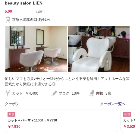
beauty salon LiEN
5.00
（15件）
京急六浦駅西口徒歩1分
忙しいママを応援♪子供と一緒だから…という不安を解消！アットホームな雰
囲気だから気軽に来店できる◎
カット
￥4,400
ブログ
13件
席数
3席
クーポン
クーポン一覧へ
新規
新規
カット＋パーマ￥11000→￥7930
カット￥
￥7,930
￥3,52