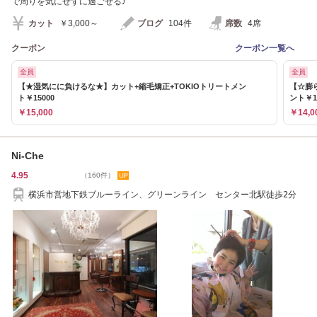
で周りを気にせずに過ごせる♪
カット
￥3,000～
ブログ
104件
席数
4席
クーポン
クーポン一覧へ
全員
全員
【★湿気にに負けるな★】カット+縮毛矯正+TOKIOトリートメン
【☆膨
ト￥15000
ント￥1
￥15,000
￥14,0
Ni-Che
4.95
（160件）
横浜市営地下鉄ブルーライン、グリーンライン センター北駅徒歩2分