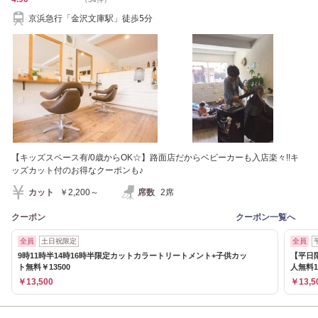
京浜急行「金沢文庫駅」徒歩5分
【キッズスペース有/0歳からOK☆】路面店だからベビーカーも入店楽々!!キ
ッズカット付のお得なクーポンも♪
カット
￥2,200～
席数
2席
クーポン
クーポン一覧へ
全員
土日祝限定
全員
9時11時半14時16時半限定カットカラートリートメント+子供カッ
【平日
ト無料￥13500
人無料1
￥13,500
￥13,5