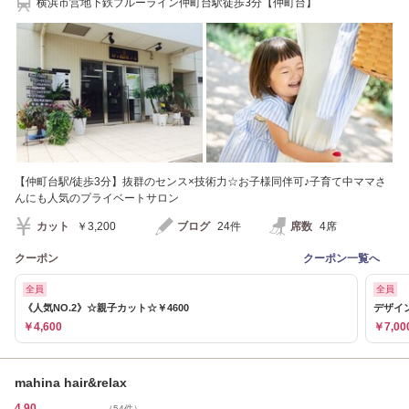
横浜市営地下鉄ブルーライン仲町台駅徒歩3分【仲町台】
【仲町台駅/徒歩3分】抜群のセンス×技術力☆お子様同伴可♪子育て中ママさ
んにも人気のプライベートサロン
カット
￥3,200
ブログ
24件
席数
4席
クーポン
クーポン一覧へ
全員
全員
《人気NO.2》☆親子カット☆￥4600
デザイン
￥4,600
￥7,00
mahina hair&relax
4.90
（54件）