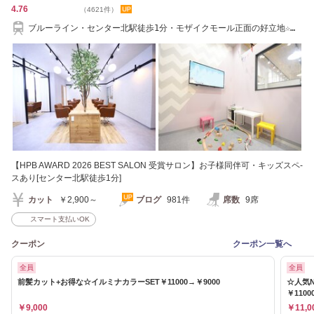
4.76
（4621件）
ブルーライン・センター北駅徒歩1分・モザイクモール正面の好立地☆
TEL 045-532-9586
【HPB AWARD 2026 BEST SALON 受賞サロン】お子様同伴可・キッズスペ-
スあり[センター北駅徒歩1分]
カット
￥2,900～
ブログ
981件
席数
9席
スマート支払いOK
クーポン
クーポン一覧へ
全員
全員
前髪カット+お得な☆イルミナカラーSET￥11000→￥9000
☆人気N
￥1100
￥9,000
￥11,0