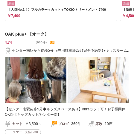
新規
新規
【人気No.1！】フルカラー＋カット＋TOKIOトリートメント 7400
【新規
￥7,400
￥4,50
OAK plus+ 【オーク】
4.74
（966件）
センター南駅から徒歩5分 ★専用駐車場2台(完全予約制)★キッズルーム
有
【センター南駅徒歩5分◆キッズスペースあり】kid'sカット可！お子様同伴
OK◎【キッズカット/センター南】
カット
￥3,500～
ブログ
369件
席数
10席
スマート支払いOK