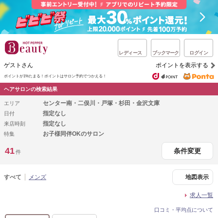
レディース
ブックマーク
ログイン
ゲストさん
ポイントを表示する
ポイントが1%たまる！
ポイントはサロン予約でつかえる！
ヘアサロンの検索結果
センター南・二俣川・戸塚・杉田・金沢文庫
エリア
指定なし
日付
指定なし
来店時刻
お子様同伴OKのサロン
特集
41
条件変更
件
すべて
メンズ
地図表示
求人一覧
口コミ・平均点について