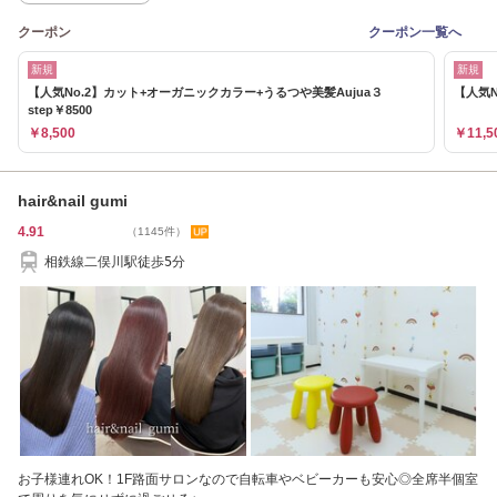
クーポン
クーポン一覧へ
新規
新規
【人気No.2】カット+オーガニックカラー+うるつや美髪Aujua３
【人気N
step￥8500
￥8,500
￥11,5
hair&nail gumi
4.91
（1145件）
相鉄線二俣川駅徒歩5分
お子様連れOK！1F路面サロンなので自転車やベビーカーも安心◎全席半個室