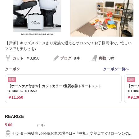
【戸塚】キッズスペースあり家族で通えるサロンで！お子様同伴で、忙しい
ママでも美しさを♪
カット
￥3,850
ブログ
8件
席数
8席
クーポン
クーポン一覧へ
新規
新規
【ホームケア付き☆】カットカラー+髪質改善トリートメント
【ホー
￥14410→￥11550
￥1188
￥11,550
￥9,13
REARIZE
5.00
（5件）
センター南徒歩5分◎※お車の場合は→『中丸』交差点すぐ♪ローソンの対