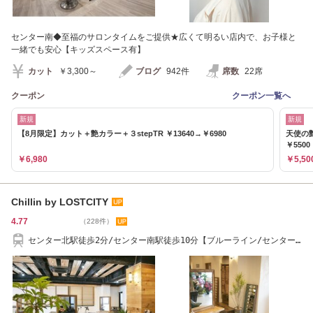
センター南◆至福のサロンタイムをご提供★広くて明るい店内で、お子様と
一緒でも安心【キッズスペース有】
カット
￥3,300～
ブログ
942件
席数
22席
クーポン
クーポン一覧へ
新規
新規
【8月限定】カット＋艶カラー＋３stepTR ￥13640→￥6980
天使の
￥5500
￥6,980
￥5,50
Chillin by LOSTCITY
4.77
（228件）
センター北駅徒歩2分/センター南駅徒歩10分【ブルーライン/センター
北/センター北駅】