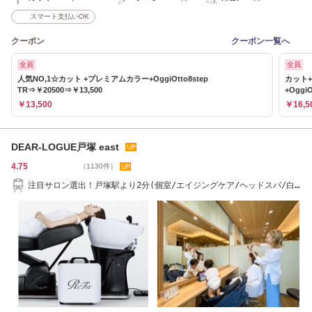
スマート支払いOK
クーポン
クーポン一覧へ
全員
全員
人気NO,1☆カット +プレミアムカラー+OggiOtto8step
カット
TR⇒￥20500⇒￥13,500
+OggiO
￥13,500
￥16,5
DEAR-LOGUE戸塚 east
4.75
（1130件）
注目サロン選出！戸塚駅より2分(個室/エイジングケア/ヘッドスパ/白
髪染め)当日予約◎