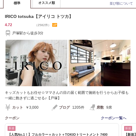
オススメ順
標準
並び順について
IRICO totsuka【アイリコ トツカ】
4.72
（2582件）
戸塚駅から徒歩3分
キッズカットもお任せ☆ママさんの目の届く範囲で施術を行うからお子様も
一緒に飽きずに過ごせる♪【戸塚】
カット
￥3,000
ブログ
1205件
席数
9席
クーポン
クーポン一覧へ
新規
新規
【人気No.1！】フルカラー＋カット＋TOKIOトリートメント 7400
【新規