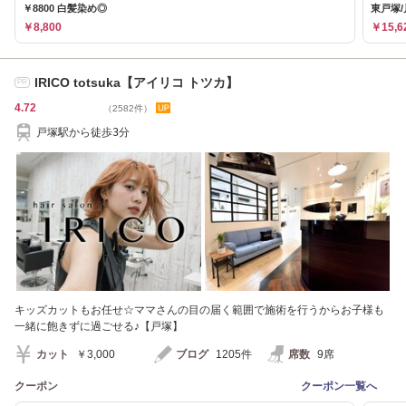
￥8800 白髪染め◎
東戸塚/
￥8,800
￥15,6
IRICO totsuka【アイリコ トツカ】
PR
4.72
（2582件）
戸塚駅から徒歩3分
キッズカットもお任せ☆ママさんの目の届く範囲で施術を行うからお子様も
一緒に飽きずに過ごせる♪【戸塚】
カット
￥3,000
ブログ
1205件
席数
9席
クーポン
クーポン一覧へ