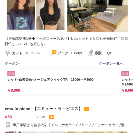
【戸塚駅徒歩1分◆キッズスペースあり】kid'sカットあり◎お子様同伴可◎毎
日忙しいママにも癒しを♪
カット
￥3,500～
ブログ
1060件
席数
13席
クーポン
クーポン一覧へ
新規
新規
カット+白髪染め+オージュアクイックTR 13000⇒￥8000
カット
￥1400
￥8,000
￥9,00
emu la piece 【エミュー・ラ・ピエス】
4.50
（251件）
JR戸塚駅より徒歩2分 [イルミナカラー/ブリーチ/インナーカラー/髪質
改善]