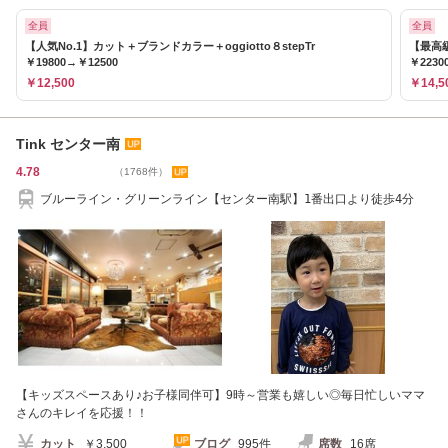
全員
全員
【人気No.1】カット＋ブランドカラー＋oggiotto８stepTr
【最高級
￥19800→￥12500
￥2230
￥12,500
￥14,5
Tink センター南
4.78
（1768件）
ブルーライン・グリーンライン【センター南駅】1番出口より徒歩4分
【キッズスペースあり♪お子様同伴可】9時～営業も嬉しい◎毎日忙しいママ
さんのキレイを応援！！
カット
￥3,500
ブログ
995件
席数
16席